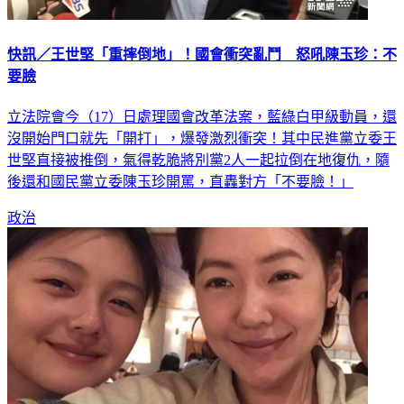
快訊／王世堅「重摔倒地」！國會衝突亂鬥 怒吼陳玉珍：不
要臉
立法院會今（17）日處理國會改革法案，藍綠白甲級動員，還
沒開始門口就先「開打」，爆發激烈衝突！其中民進黨立委王
世堅直接被推倒，氣得乾脆將別黨2人一起拉倒在地復仇，隨
後還和國民黨立委陳玉珍開罵，直轟對方「不要臉！」
政治