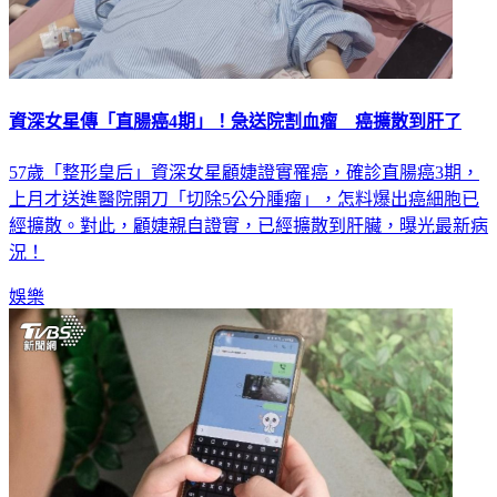
資深女星傳「直腸癌4期」！急送院割血瘤 癌擴散到肝了
57歲「整形皇后」資深女星顧婕證實罹癌，確診直腸癌3期，
上月才送進醫院開刀「切除5公分腫瘤」，怎料爆出癌細胞已
經擴散。對此，顧婕親自證實，已經擴散到肝臟，曝光最新病
況！
娛樂