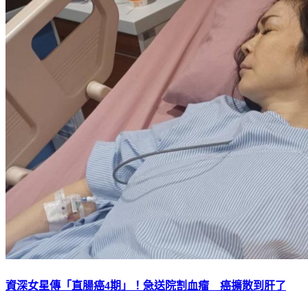
資深女星傳「直腸癌4期」！急送院割血瘤 癌擴散到肝了