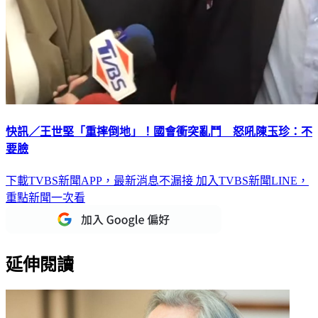
快訊／王世堅「重摔倒地」！國會衝突亂鬥 怒吼陳玉珍：不
要臉
下載TVBS新聞APP，最新消息不漏接
加入TVBS新聞LINE，
重點新聞一次看
延伸閱讀