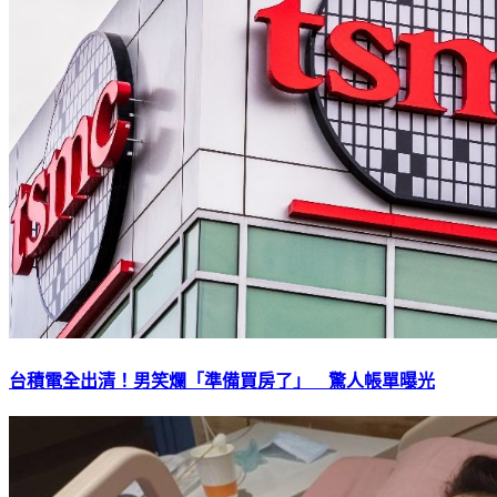
台積電全出清！男笑爛「準備買房了」 驚人帳單曝光