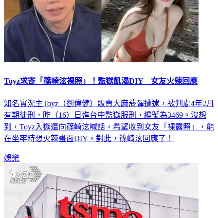
Toyz求寄「篠崎泫裸照」！監獄飢渴DIY 女友火辣回應
知名實況主Toyz（劉偉健）販賣大麻菸彈遭逮，被判處4年2月
有期徒刑，昨（16）日進台中監獄服刑，編號為3469。沒想
到，Toyz入獄還向篠崎泫喊話，希望收到女友「裸露照」，能
在坐牢時想火辣畫面DIY。對此，篠崎泫回應了！
娛樂