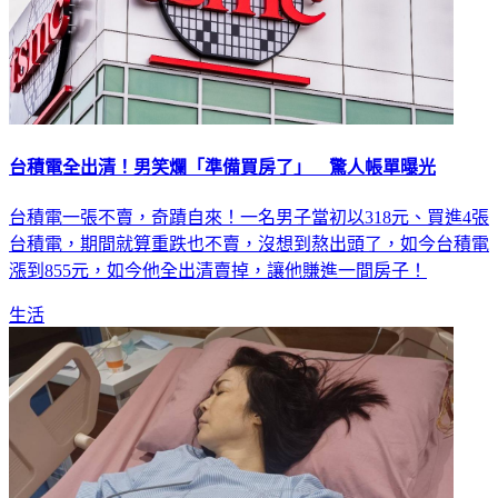
台積電全出清！男笑爛「準備買房了」 驚人帳單曝光
台積電一張不賣，奇蹟自來！一名男子當初以318元、買進4張
台積電，期間就算重跌也不賣，沒想到熬出頭了，如今台積電
漲到855元，如今他全出清賣掉，讓他賺進一間房子！
生活