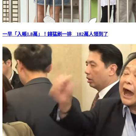
一早「入帳1.8萬」！錢猛刷一排 182萬人領到了