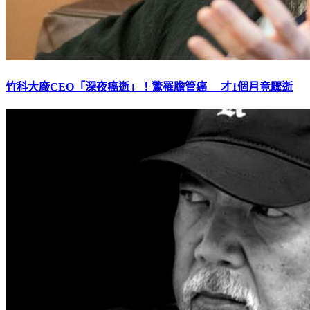
竹科大廠CEO「深夜癌逝」！驚罹膽管癌 才1個月竟驟逝