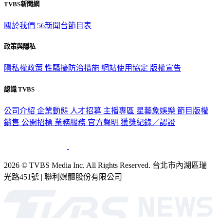
TVBS新聞網
關於我們
56新聞台節目表
政策與隱私
隱私權政策
性騷擾防治措施
網站使用協定
版權宣告
認識 TVBS
公司介紹
企業動態
人才招募
主播專區
星藝象娛樂
節目版權
銷售
公開招標
業務服務
官方聲明
獲獎紀錄／認證
2026 © TVBS Media Inc. All Rights Reserved. 台北市內湖區瑞
光路451號 | 聯利媒體股份有限公司