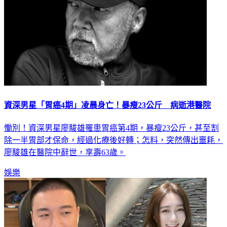
資深男星「胃癌4期」凌晨身亡！暴瘦23公斤 病逝港醫院
慟別！資深男星廖駿雄罹患胃癌第4期，暴瘦23公斤，甚至割
除一半胃部才保命，經過化療後好轉；怎料，突然傳出噩耗，
廖駿雄在醫院中辭世，享壽63歲。
娛樂