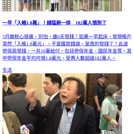
一早「入帳1.8萬」！錢猛刷一排 182萬人領到了
5月繳稅心很痛，別怕，連6天發錢！如果一早起床，發現帳戶
突然「入帳1.8萬元」，不是匯款錯誤，是真的發錢了！此波
勞保局發錢，一共16筆給付，包括勞保年金、國民年金等，其
中勞保年金平均可領1.8萬元，受惠人數超過182萬人。
生活