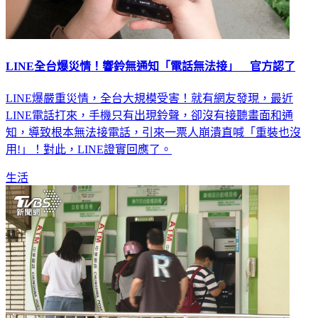
LINE全台爆災情！響鈴無通知「電話無法接」 官方認了
LINE爆嚴重災情，全台大規模受害！就有網友發現，最近
LINE電話打來，手機只有出現鈴聲，卻沒有接聽畫面和通
知，導致根本無法接電話，引來一票人崩潰直喊「重裝也沒
用!」！對此，LINE證實回應了。
生活