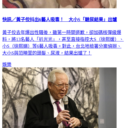
快訊／黃子佼抖出6藝人吸毒！ 大小S「驗尿結果」出爐
黃子佼去年爆出性騷後，雖第一時間道歉，卻加碼核彈級爆
料，將13名藝人「扒光光」，甚至直接指控大S（徐熙媛）、
小S（徐熙娣）等6藝人吸毒。對此，台北地檢署分案偵辦、
大小S與范曉萱的頭髮、尿液，結果出爐了！
娛樂