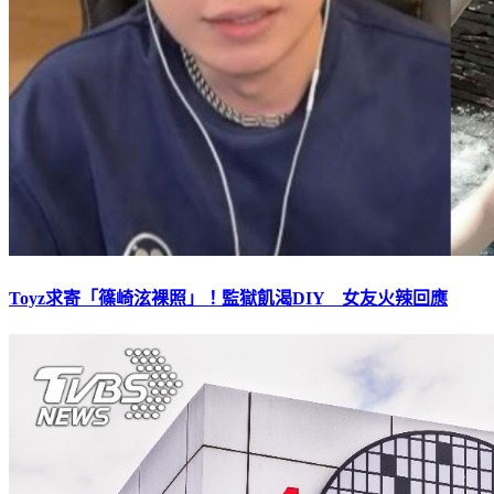
Toyz求寄「篠崎泫裸照」！監獄飢渴DIY 女友火辣回應