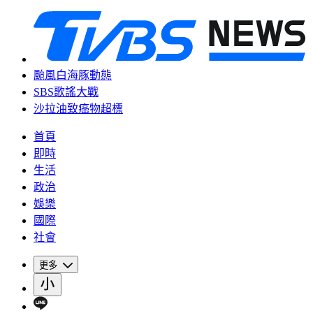
颱風白海豚動態
SBS歌謠大戰
沙拉油致癌物超標
首頁
即時
生活
政治
娛樂
國際
社會
更多