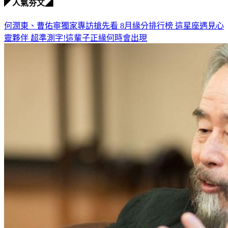
◤人氣夯文◢
何潤東、曹佑寧獨家專訪搶先看
8月緣分排行榜 這星座遇見心
靈夥伴
超準測字!這輩子正緣何時會出現