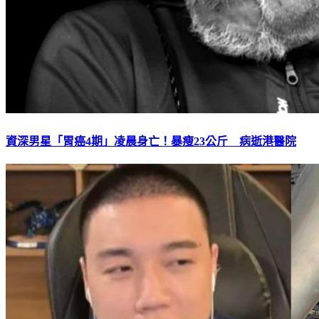
資深男星「胃癌4期」凌晨身亡！暴瘦23公斤 病逝港醫院