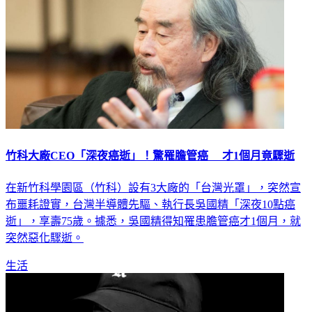
竹科大廠CEO「深夜癌逝」！驚罹膽管癌 才1個月竟驟逝
在新竹科學園區（竹科）設有3大廠的「台灣光罩」，突然宣
布噩耗證實，台灣半導體先驅、執行長吳國精「深夜10點癌
逝」，享壽75歲。據悉，吳國精得知罹患膽管癌才1個月，就
突然惡化驟逝。
生活