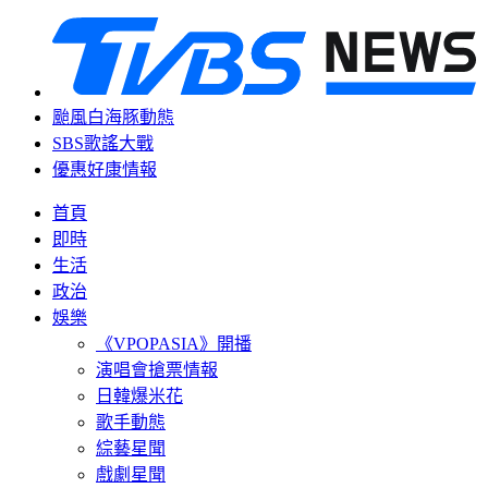
颱風白海豚動態
SBS歌謠大戰
優惠好康情報
首頁
即時
生活
政治
娛樂
《VPOPASIA》開播
演唱會搶票情報
日韓爆米花
歌手動態
綜藝星聞
戲劇星聞