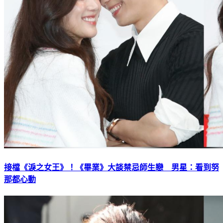
接檔《淚之女王》！《畢業》大談禁忌師生戀 男星：看到努
那都心動