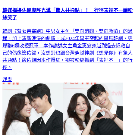
韓媒揭邊佑錫與許光漢「驚人共通點」！ 行徑表裡不一讓粉
絲笑了
韓劇《背著善宰跑》中男女主角「雙向暗戀、雙向救贖」的過
程，加上清新浪漫的劇情，成2024年異軍突起的黑馬韓劇，更
蟬聯6週收視冠軍！本作講述女主角金惠奫穿越到過去拯救自
己的偶像邊佑錫，沒想到也跟台灣穿越神劇《想見你》有驚人
共通點！邊佑錫因本作爆紅，卻被粉絲抓到「表裡不一」的行
徑。
娛樂