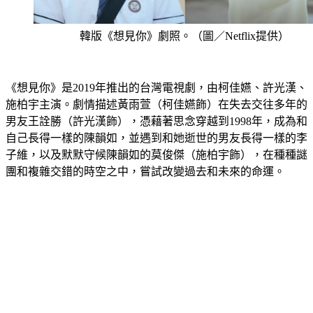
韓版《想見你》劇照。（圖／Netflix提供）
《想見你》是2019年推出的台灣電視劇，由柯佳嬿、許光漢、
施柏宇主演。劇情描述黃雨萱（柯佳嬿飾）在失去交往多年的
男友王詮勝（許光漢飾），憑藉著思念穿越到1998年，成為和
自己長得一樣的陳韻如，並遇到和她逝世的男友長得一樣的李
子維，以及默默守候陳韻如的莫俊傑（施柏宇飾），在種種謎
團和複雜交錯的時空之中，嘗試改變過去和未來的命運。