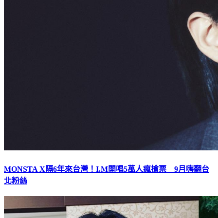
MONSTA X隔6年來台灣！I.M開唱5萬人瘋搶票 9月嗨翻台
北粉絲