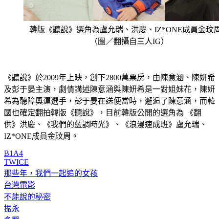
韓版《聽說》選角為盧允瑞、洪慶、IZ*ONE成員金玟
（圖／翻攝自三人IG）
《聽說》於2009年上映，創下2800萬票房，由陳意涵、陳妍希
及彭于晏主演，劇情講述陳意涵與陳妍希是一對姐妹花，陳妍
希為聽障奧運選手，彭于晏在送便當時，邂逅了陳意涵，而韓
國也確定翻拍韓版《聽說》，目前韓版公開的選角為 《翻
供》洪慶、《我們的藍調時光》、《浪漫速成班》盧允瑞、
IZ*ONE成員金玟周。
B1A4
TWICE
那些年，我們一起追的女孩
台灣電影
不能說的秘密
振永