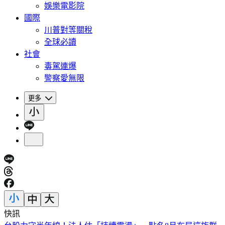
娛樂電影院
國際
川普對等關稅
全球必讀
社會
毒駕連爆
警察愛無限
更多
快訊