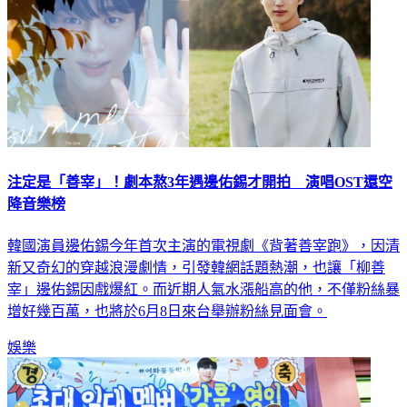
注定是「善宰」！劇本熬3年遇邊佑錫才開拍 演唱OST還空
降音樂榜
韓國演員邊佑錫今年首次主演的電視劇《背著善宰跑》，因清
新又奇幻的穿越浪漫劇情，引發韓網話題熱潮，也讓「柳善
宰」邊佑錫因戲爆紅。而近期人氣水漲船高的他，不僅粉絲暴
增好幾百萬，也將於6月8日來台舉辦粉絲見面會。
娛樂