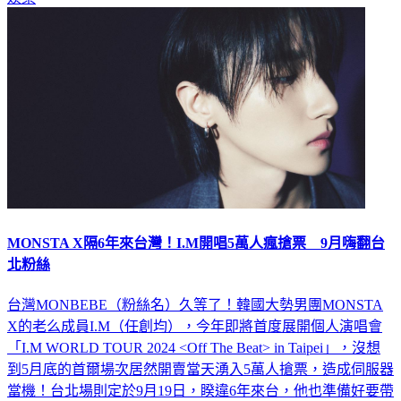
MONSTA X隔6年來台灣！I.M開唱5萬人瘋搶票 9月嗨翻台
北粉絲
台灣MONBEBE（粉絲名）久等了！韓國大勢男團MONSTA
X的老么成員I.M（任創均），今年即將首度展開個人演唱會
「I.M WORLD TOUR 2024 <Off The Beat> in Taipei」，沒想
到5月底的首爾場次居然開賣當天湧入5萬人搶票，造成伺服器
當機！台北場則定於9月19日，睽違6年來台，他也準備好要帶