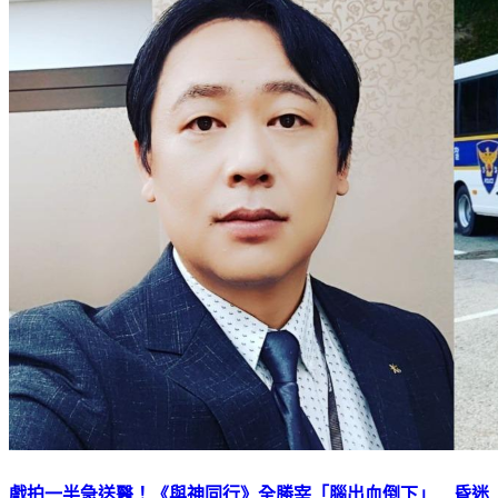
戲拍一半急送醫！《與神同行》全勝宰「腦出血倒下」 昏迷