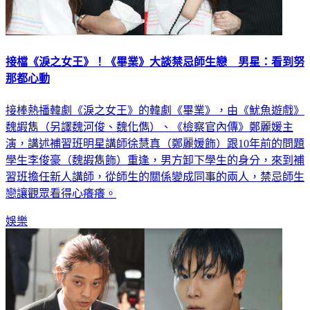
接檔《淚之女王》！《畢業》大談禁忌師生戀 男星：看到努
那都心動
接棒熱播韓劇《淚之女王》的韓劇《畢業》，由《魷魚遊戲》
魏嘏雋（另譯魏河俊、魏化儁）、《檢察官內傳》鄭麗媛主
演，講述補習班明星講師徐慧真（鄭麗媛飾）跟10年前的問題
學生李俊豪（魏嘏雋飾）重逢，男方卸下學生的身分，來到補
習班擔任新人講師，從師生的關係變成同事的兩人，禁忌師生
戀讓觀眾看得心癢癢。
娛樂