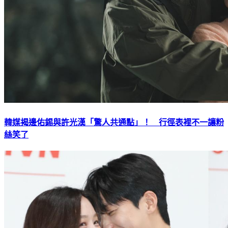
韓媒揭邊佑錫與許光漢「驚人共通點」！ 行徑表裡不一讓粉
絲笑了