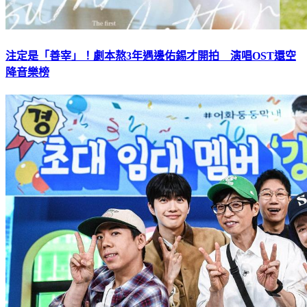
注定是「善宰」！劇本熬3年遇邊佑錫才開拍 演唱OST還空
降音樂榜