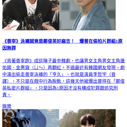
《善宰》泳褲賊竟是鄭俊英好麻吉！ 爆曾在偷拍片群組1原
因無罪
《背著善宰跑》成這陣子最夯韓劇，也讓男女主角男女主角邊
佑錫、金惠奫（ㄩㄣ）再翻紅。不過最近有韓國網友發現，劇
中演出偷走善宰泳褲的「亨久」、也就是演員李哲宇（音
譯），不只是在戲中行為脫軌，這幾天他被爆出曾待在「鄭俊
英私密片群組」，只是因為1原因才沒有構成犯罪跟追究刑
責。
娛樂