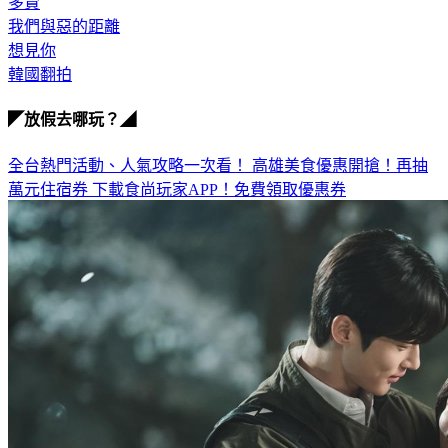
多賢
我們與惡的距離
想見你
韓國翻拍
◤放假去哪玩？◢
全台熱門活動、人氣攻略一次看！
高雄美食優惠開搶！再抽
萬元住宿券
下載食尚玩家APP！免費領取優惠券