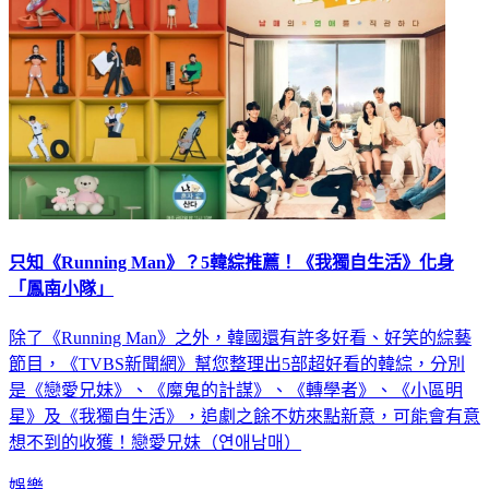
只知《Running Man》？5韓綜推薦！《我獨自生活》化身
「鳳南小隊」
除了《Running Man》之外，韓國還有許多好看、好笑的綜藝
節目，《TVBS新聞網》幫您整理出5部超好看的韓綜，分別
是《戀愛兄妹》、《魔鬼的計謀》、《轉學者》、《小區明
星》及《我獨自生活》，追劇之餘不妨來點新意，可能會有意
想不到的收獲！戀愛兄妹（연애남매）
娛樂