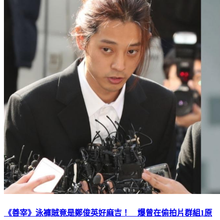
《善宰》泳褲賊竟是鄭俊英好麻吉！ 爆曾在偷拍片群組1原