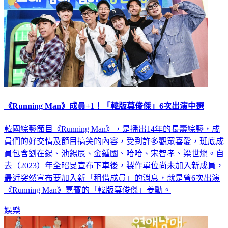
《Running Man》成員+1！「韓版莫俊傑」6次出演中選
韓國綜藝節目《Running Man》，是播出14年的長壽綜藝，成
員們的好交情及節目搞笑的內容，受到許多觀眾喜愛，班底成
員包含劉在錫、池錫辰、金鍾國、哈哈、宋智孝、梁世燦。自
去（2023）年全昭旻宣布下車後，製作單位尚未加入新成員，
最近突然宣布要加入新「租借成員」的消息，就是曾6次出演
《Running Man》嘉賓的「韓版莫俊傑」姜勳。
娛樂