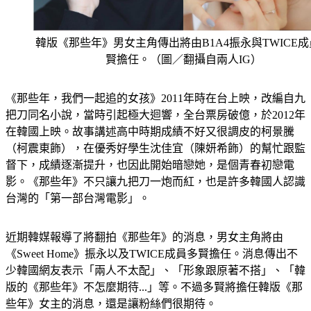
韓版《那些年》男女主角傳出將由B1A4振永與TWICE
賢擔任。（圖／翻攝自兩人IG）
《那些年，我們一起追的女孩》2011年時在台上映，改編自九
把刀同名小說，當時引起極大迴響，全台票房破億，於2012年
在韓國上映。故事講述高中時期成績不好又很調皮的柯景騰
（柯震東飾），在優秀好學生沈佳宜（陳妍希飾）的幫忙跟監
督下，成績逐漸提升，也因此開始暗戀她，是個青春初戀電
影。《那些年》不只讓九把刀一炮而紅，也是許多韓國人認識
台灣的「第一部台灣電影」。
近期韓媒報導了將翻拍《那些年》的消息，男女主角將由
《Sweet Home》振永以及TWICE成員多賢擔任。消息傳出不
少韓國網友表示「兩人不太配」、「形象跟原著不搭」、「韓
版的《那些年》不怎麼期待...」等。不過多賢將擔任韓版《那
些年》女主的消息，還是讓粉絲們很期待。