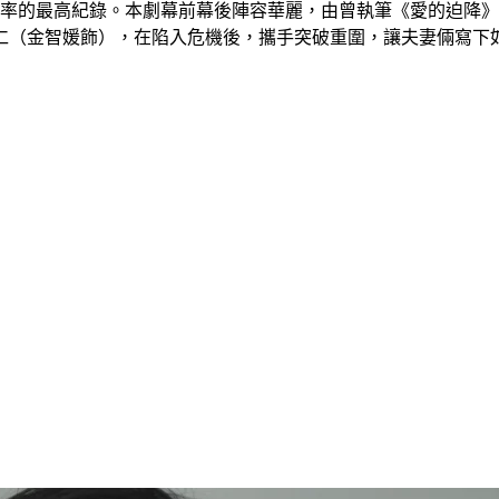
視率的最高紀錄。本劇幕前幕後陣容華麗，由曾執筆《愛的迫降
仁（金智媛飾），在陷入危機後，攜手突破重圍，讓夫妻倆寫下