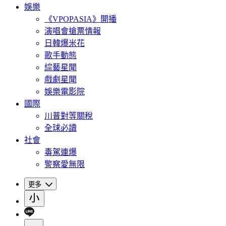
娛樂
《VPOPASIA》開播
演唱會搶票情報
日韓爆米花
歌手動態
綜藝星聞
戲劇星聞
娛樂電影院
國際
川普對等關稅
全球必讀
社會
毒駕連爆
警察愛無限
更多