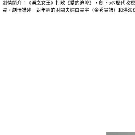
劇情簡介：《淚之女王》打敗《愛的迫降》，創下tvN歷代收
賢。劇情講述一對年輕的財閥夫婦白賢宇（金秀賢飾）和洪海