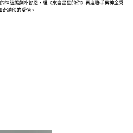
》的神級編劇朴智恩，繼《來自星星的你》再度聯手男神金秀
如奇蹟般的愛情。