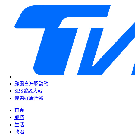
颱風白海豚動態
SBS歌謠大戰
優惠好康情報
首頁
即時
生活
政治