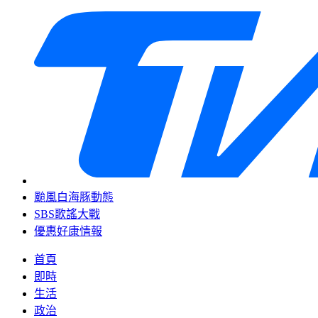
颱風白海豚動態
SBS歌謠大戰
優惠好康情報
首頁
即時
生活
政治