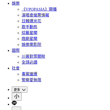
娛樂
《VPOPASIA》開播
演唱會搶票情報
日韓爆米花
歌手動態
綜藝星聞
戲劇星聞
娛樂電影院
國際
川普對等關稅
全球必讀
社會
毒駕連爆
警察愛無限
更多