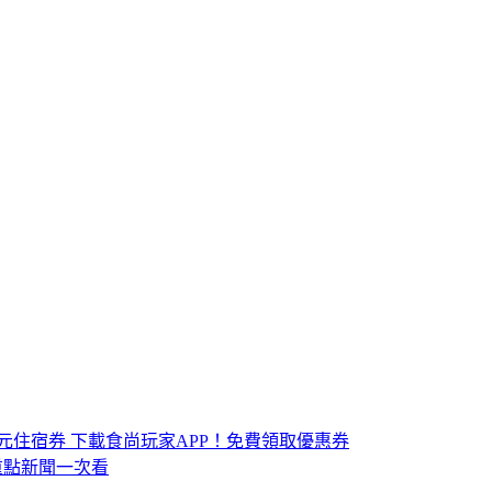
元住宿券
下載食尚玩家APP！免費領取優惠券
，重點新聞一次看