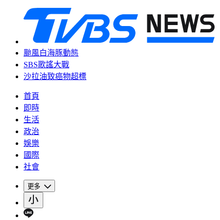
颱風白海豚動態
SBS歌謠大戰
沙拉油致癌物超標
首頁
即時
生活
政治
娛樂
國際
社會
更多