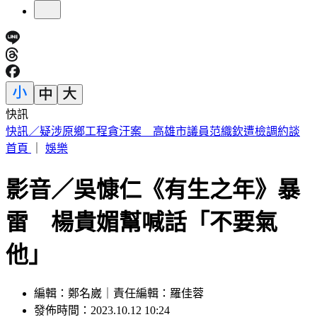
快訊
快訊／疑涉原鄉工程貪汙案 高雄市議員范織欽遭檢調約談
首頁
｜
娛樂
影音／吳慷仁《有生之年》暴
雷 楊貴媚幫喊話「不要氣
他」
編輯：鄭名崴｜責任編輯：羅佳蓉
發佈時間：2023.10.12 10:24