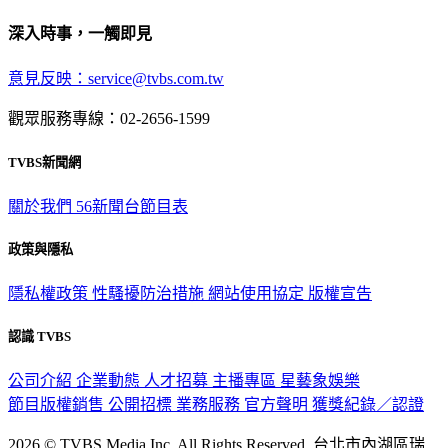
深入時事，一觸即見
意見反映：service@tvbs.com.tw
觀眾服務專線：02-2656-1599
TVBS新聞網
關於我們
56新聞台節目表
政策與隱私
隱私權政策
性騷擾防治措施
網站使用協定
版權宣告
認識 TVBS
公司介紹
企業動態
人才招募
主播專區
星藝象娛樂
節目版權銷售
公開招標
業務服務
官方聲明
獲獎紀錄／認證
2026 © TVBS Media Inc. All Rights Reserved. 台北市內湖區瑞