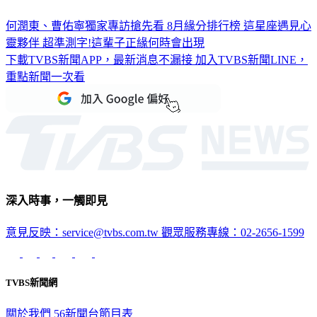
何潤東、曹佑寧獨家專訪搶先看
8月緣分排行榜 這星座遇見心
靈夥伴
超準測字!這輩子正緣何時會出現
下載TVBS新聞APP，最新消息不漏接
加入TVBS新聞LINE，
重點新聞一次看
深入時事，一觸即見
意見反映：service@tvbs.com.tw
觀眾服務專線：02-2656-1599
TVBS新聞網
關於我們
56新聞台節目表