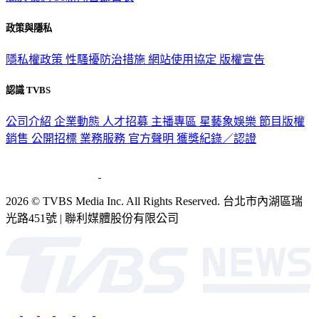
政策與隱私
隱私權政策
性騷擾防治措施
網站使用協定
版權宣告
認識 TVBS
公司介紹
企業動態
人才招募
主播專區
星藝象娛樂
節目版權
銷售
公開招標
業務服務
官方聲明
獲獎紀錄／認證
2026 © TVBS Media Inc. All Rights Reserved. 台北市內湖區瑞
光路451號 | 聯利媒體股份有限公司