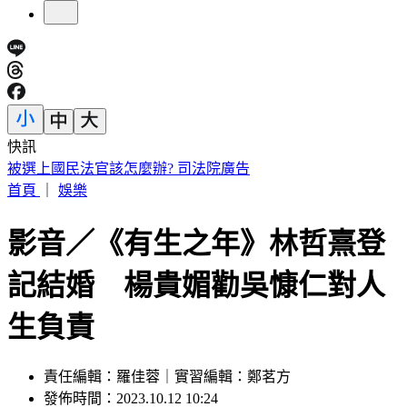
快訊
被選上國民法官該怎麼辦? 司法院廣告
首頁
｜
娛樂
影音／《有生之年》林哲熹登
記結婚 楊貴媚勸吳慷仁對人
生負責
責任編輯：羅佳蓉｜實習編輯：鄭茗方
發佈時間：2023.10.12 10:24