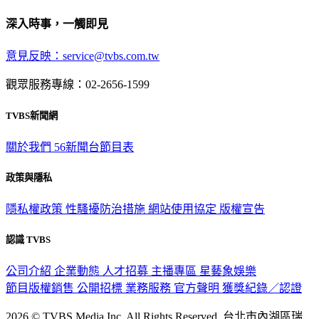
深入時事，一觸即見
意見反映：service@tvbs.com.tw
觀眾服務專線：02-2656-1599
TVBS新聞網
關於我們
56新聞台節目表
政策與隱私
隱私權政策
性騷擾防治措施
網站使用協定
版權宣告
認識 TVBS
公司介紹
企業動態
人才招募
主播專區
星藝象娛樂
節目版權銷售
公開招標
業務服務
官方聲明
獲獎紀錄／認證
2026 © TVBS Media Inc. All Rights Reserved. 台北市內湖區瑞