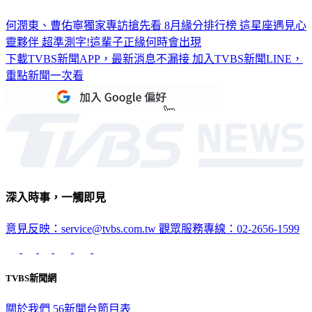
何潤東、曹佑寧獨家專訪搶先看
8月緣分排行榜 這星座遇見心
靈夥伴
超準測字!這輩子正緣何時會出現
下載TVBS新聞APP，最新消息不漏接
加入TVBS新聞LINE，
重點新聞一次看
深入時事，一觸即見
意見反映：service@tvbs.com.tw
觀眾服務專線：02-2656-1599
TVBS新聞網
關於我們
56新聞台節目表