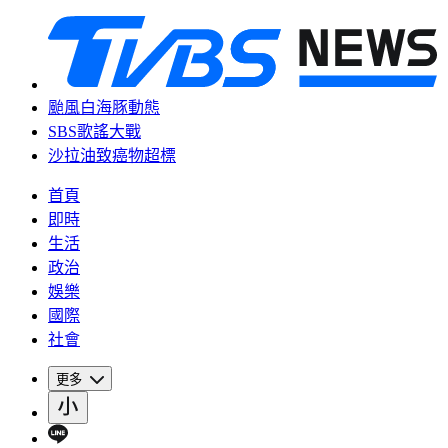
颱風白海豚動態
SBS歌謠大戰
沙拉油致癌物超標
首頁
即時
生活
政治
娛樂
國際
社會
更多