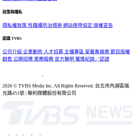
政策與隱私
隱私權政策
性騷擾防治措施
網站使用協定
版權宣告
認識 TVBS
公司介紹
企業動態
人才招募
主播專區
星藝象娛樂
節目版權
銷售
公開招標
業務服務
官方聲明
獲獎紀錄／認證
2026 © TVBS Media Inc. All Rights Reserved. 台北市內湖區瑞
光路451號 | 聯利媒體股份有限公司