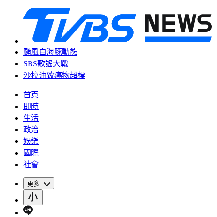
颱風白海豚動態
SBS歌謠大戰
沙拉油致癌物超標
首頁
即時
生活
政治
娛樂
國際
社會
更多