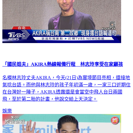
「國民姐夫」AKIRA熱線報備行程 林志玲享受在家顧孩
名模林志玲丈夫AKIRA，今天(21日)為實境節目亮相，還接地
氣唸台語。而他與林志玲的孩子年初滿一歲，一家三口近期住
在台灣好一陣子，AKIRA透露還是會當空中飛人台日兩國
飛，至於第二胎的計畫，他說交給上天決定。
娛樂