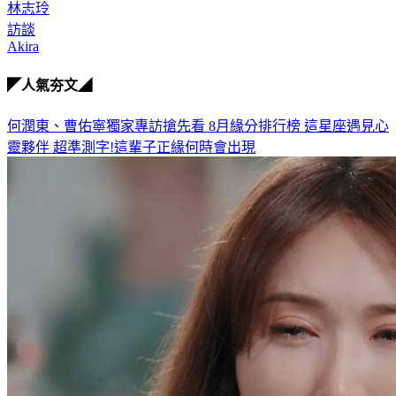
訪談
Akira
◤人氣夯文◢
何潤東、曹佑寧獨家專訪搶先看
8月緣分排行榜 這星座遇見心
靈夥伴
超準測字!這輩子正緣何時會出現