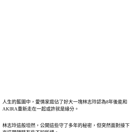
人生的藍圖中，愛情家庭佔了好大一塊林志玲認為8年後能和
AKIRA重新走在一起或許就是緣分。
林志玲這般坦然，公開這些守了多年的秘密，但突然面對接下
來這題頓時有些不知所措。