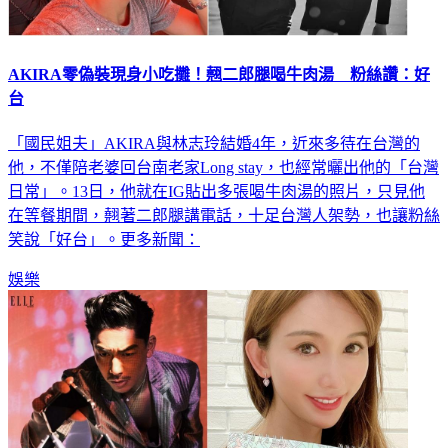
AKIRA零偽裝現身小吃攤！翹二郎腿喝牛肉湯 粉絲讚：好
台
「國民姐夫」AKIRA與林志玲結婚4年，近來多待在台灣的
他，不僅陪老婆回台南老家Long stay，也經常曬出他的「台灣
日常」。13日，他就在IG貼出多張喝牛肉湯的照片，只見他
在等餐期間，翹著二郎腿講電話，十足台灣人架勢，也讓粉絲
笑說「好台」。更多新聞：
娛樂