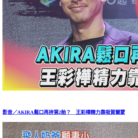
影音／AKIRA鬆口再拚第2胎？ 王彩樺精力靠吸賀爾蒙