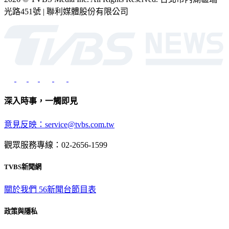
深入時事，一觸即見
意見反映：service@tvbs.com.tw
觀眾服務專線：02-2656-1599
TVBS新聞網
關於我們
56新聞台節目表
政策與隱私
隱私權政策
性騷擾防治措施
網站使用協定
版權宣告