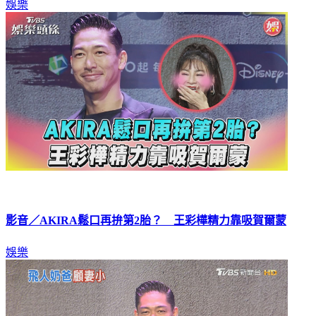
影音／AKIRA鬆口再拚第2胎？ 王彩樺精力靠吸賀爾蒙
娛樂