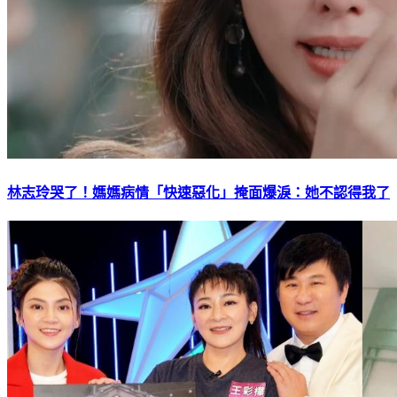
林志玲哭了！媽媽病情「快速惡化」掩面爆淚：她不認得我了