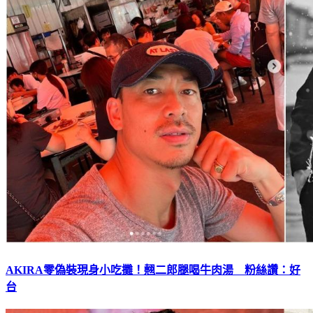
AKIRA零偽裝現身小吃攤！翹二郎腿喝牛肉湯 粉絲讚：好
台