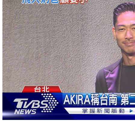
「國民姐夫」AKIRA熱線報備行程 林志玲享受在家顧孩