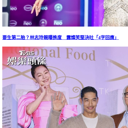
要生第二胎？林志玲親曝進度 露燦笑堅決吐「4字回應」