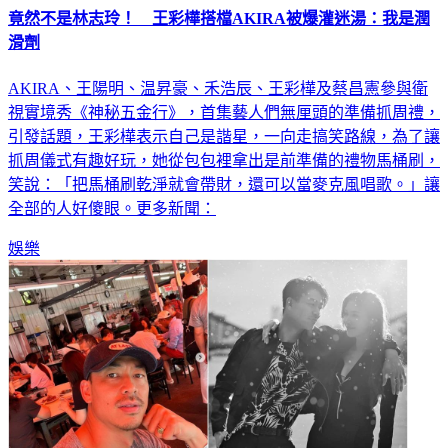
滑劑
AKIRA、王陽明、温昇豪、禾浩辰、王彩樺及蔡昌憲參與衛
視實境秀《神秘五金行》，首集藝人們無厘頭的準備抓周禮，
引發話題，王彩樺表示自己是諧星，一向走搞笑路線，為了讓
抓周儀式有趣好玩，她從包包裡拿出是前準備的禮物馬桶刷，
笑說：「把馬桶刷乾淨就會帶財，還可以當麥克風唱歌。」讓
全部的人好傻眼。更多新聞：
娛樂