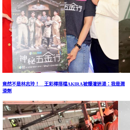
竟然不是林志玲！ 王彩樺搭檔AKIRA被爆灌迷湯：我是潤
滑劑