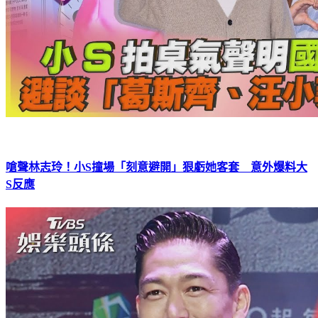
嗆聲林志玲！小S撞場「刻意避開」狠虧她客套 意外爆料大
S反應