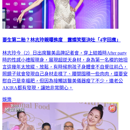
要生第二胎？林志玲親曝進度 露燦笑堅決吐「4字回應」
林志玲今（2）日出席醫美品牌記者會，穿上結婚時After party
時的性感小禮服現身，展現超逆天身材，身為第一名模的她坦
言這幾年太放縱、放鬆，有時候抱孩子身體會不自覺往前凸，
照鏡子就會發現自己身材走樣了、腰間囤積一些肉肉，還要安
慰自己是幸福肥，但因為接觸該醫美儀器瘦了不少，連老公
AKIRA都有發現，讓她非常開心。
娛樂