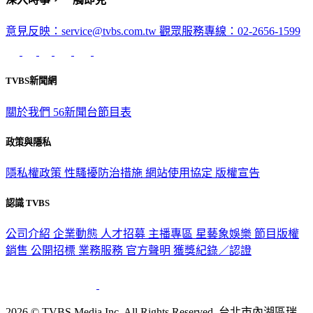
意見反映：service@tvbs.com.tw
觀眾服務專線：02-2656-1599
TVBS新聞網
關於我們
56新聞台節目表
政策與隱私
隱私權政策
性騷擾防治措施
網站使用協定
版權宣告
認識 TVBS
公司介紹
企業動態
人才招募
主播專區
星藝象娛樂
節目版權
銷售
公開招標
業務服務
官方聲明
獲獎紀錄／認證
2026 © TVBS Media Inc. All Rights Reserved. 台北市內湖區瑞
光路451號 | 聯利媒體股份有限公司