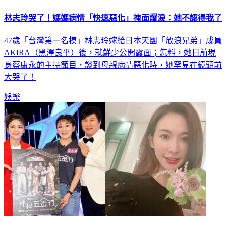
林志玲哭了！媽媽病情「快速惡化」掩面爆淚：她不認得我了
47歲「台灣第一名模」林志玲嫁給日本天團「放浪兄弟」成員
AKIRA（黑澤良平）後，就鮮少公開露面；怎料，她日前現
身蔡康永的主持節目，談到母親病情惡化時，她罕見在鏡頭前
大哭了！
娛樂
竟然不是林志玲！ 王彩樺搭檔AKIRA被爆灌迷湯：我是潤