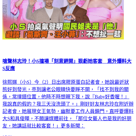
嗆聲林志玲！小S撞場「刻意避開」狠虧她客套 意外爆料大
S反應
徐熙娣（小S）今（2）日出席膠原蛋白記者會，她說最近狀
態好到發光，亮到讓老公眼睛快要睜不開，「找不到我的關
係，常撲錯位置，他時不時想親下我，說『Baby好香喔！』
我說真的假的？我三天沒洗頭了。」剛好好友林志玲在附近辦
記者會，她展現女王氣勢，幽默要工作人員鎖門，直呼要爆料
大S和具俊曄，不願讓媒體前往，「那位女藝人也是我的好朋
友，她講話就比較客套！」更多新聞：
娛樂