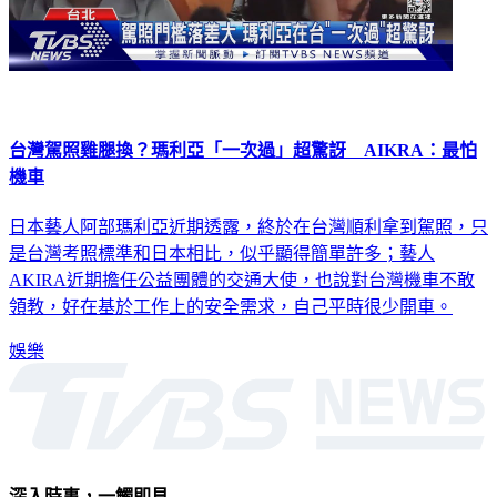
台灣駕照雞腿換？瑪利亞「一次過」超驚訝 AIKRA：最怕
機車
日本藝人阿部瑪利亞近期透露，終於在台灣順利拿到駕照，只
是台灣考照標準和日本相比，似乎顯得簡單許多；藝人
AKIRA近期擔任公益團體的交通大使，也說對台灣機車不敢
領教，好在基於工作上的安全需求，自己平時很少開車。
娛樂
深入時事，一觸即見