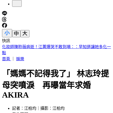
快訊
王凱靈堂遺照曝光！曾用同張照片當作「送媽媽的禮物」淚崩
首頁
｜
娛樂
「媽媽不記得我了」 林志玲提
母突噴淚 再曝當年求婚
AKIRA
記者：江柏均｜攝影：江柏均
發佈時間：2023.06.03 12:39