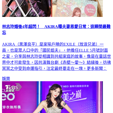
林志玲婚後4年超閃！ AKIRA曝夫妻恩愛日常：這瞬間最難
忘
AKIRA（黑澤良平）是家喻戶曉的EXILE（放浪兄弟）一
員，也是眾人口中的「國民姐夫」，他擔任ELLE 5月號封面
之星，分享與林志玲從相識到共組家庭的故事，像是在童話世
界中才可能發生，因共演舞台劇《赤壁～愛～》結緣後，彷彿
冥冥之中受到命運指引，注定最終要走在一塊。更多新聞：
娛樂