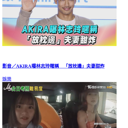
影音／AKIRA曝林志玲暱稱 「放枕邊」夫妻甜炸
娛樂