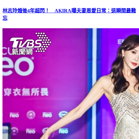
林志玲婚後4年超閃！ AKIRA曝夫妻恩愛日常：這瞬間最難
忘