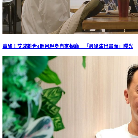
鼻酸！艾成離世4個月現身自家餐廳 「最後演出畫面」曝光