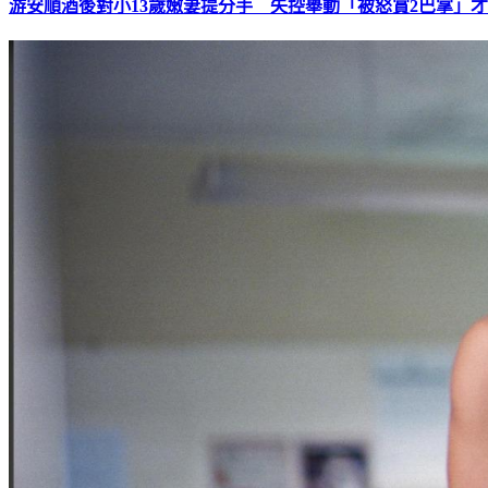
游安順酒後對小13歲嫩妻提分手 失控舉動「被怒賞2巴掌」