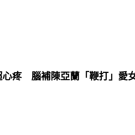
超心疼 腦補陳亞蘭「鞭打」愛