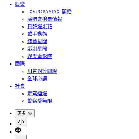
娛樂
《VPOPASIA》開播
演唱會搶票情報
日韓爆米花
歌手動態
綜藝星聞
戲劇星聞
娛樂電影院
國際
川普對等關稅
全球必讀
社會
毒駕連爆
警察愛無限
更多