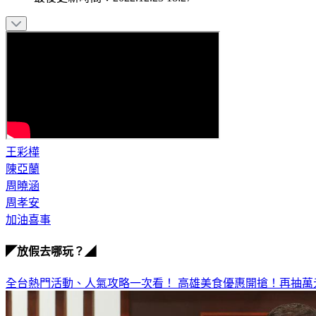
王彩樺
陳亞蘭
周曉涵
周孝安
加油喜事
◤放假去哪玩？◢
全台熱門活動、人氣攻略一次看！
高雄美食優惠開搶！再抽萬