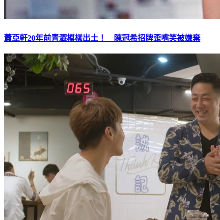
蕭亞軒20年前青澀模樣出土！ 陳冠希招牌歪嘴笑被嫌棄