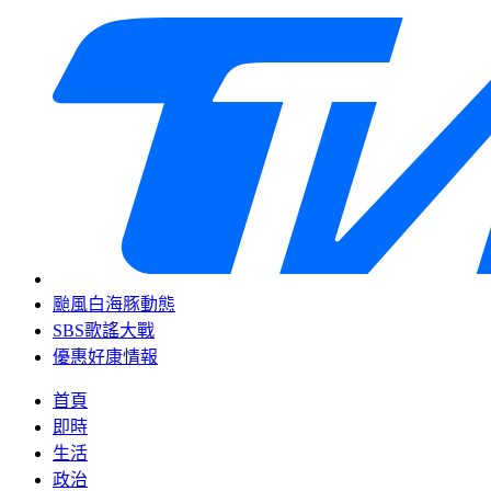
颱風白海豚動態
SBS歌謠大戰
優惠好康情報
首頁
即時
生活
政治