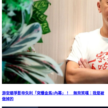
游安順爭影帝失利「突爆金馬1內幕」！ 無奈笑嘆：我是被
做掉的