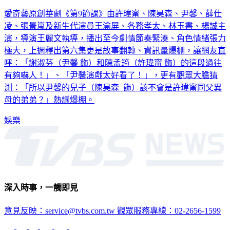
愛奇藝原創華劇《第9節課》由許瑋甯、陳昊森、尹馨、薛仕
凌、張景嵐及新生代演員王渝屏、各務孝太、林玉書、楊誠主
演，導演王麗文執導，播出至今劇情節奏緊湊、角色情緒張力
極大，上週釋出第六集更是故事翻轉、資訊量爆棚，讓網友直
呼：「謝淑芬（尹馨 飾）和陳孟筠（許瑋甯 飾）的這段過往
有夠嚇人！」、「尹馨演戲太好看了！」，更有觀眾大膽猜
測：「所以尹馨的兒子（陳昊森 飾）該不會是許瑋甯同父異
母的弟弟？」熱議爆棚。
娛樂
深入時事，一觸即見
意見反映：service@tvbs.com.tw
觀眾服務專線：02-2656-1599