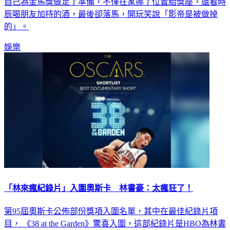
自己為金馬獎做足了準備，不僅在家挪了位置給獎座，還看時
辰喝朋友加持的酒，最後卻落馬，開玩笑說「影帝是被做掉
的」。
娛樂
「林來瘋紀錄片」入圍奧斯卡 林書豪：太瘋狂了！
第95屆奧斯卡公佈部份獎項入圍名單，其中在最佳紀錄片項
目， 《38 at the Garden》驚喜入圍，這部紀錄片是HBO為林書