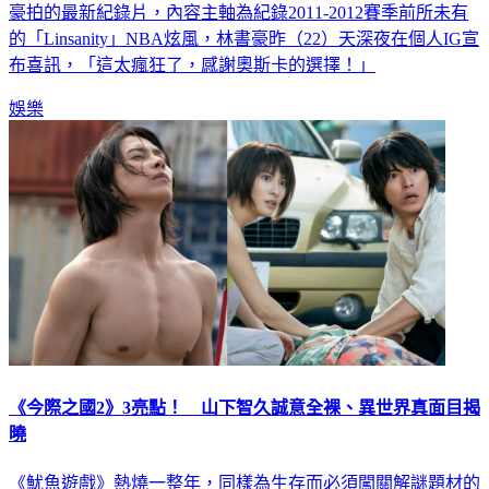
豪拍的最新紀錄片，內容主軸為紀錄2011-2012賽季前所未有
的「Linsanity」NBA炫風，林書豪昨（22）天深夜在個人IG宣
布喜訊，「這太瘋狂了，感謝奧斯卡的選擇！」
娛樂
《今際之國2》3亮點！ 山下智久誠意全裸、異世界真面目揭
曉
《魷魚遊戲》熱燒一整年，同樣為生存而必須闖關解謎題材的