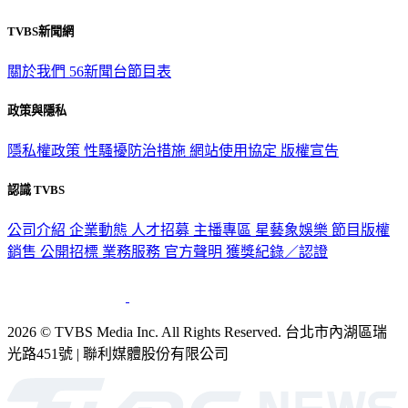
TVBS新聞網
關於我們
56新聞台節目表
政策與隱私
隱私權政策
性騷擾防治措施
網站使用協定
版權宣告
認識 TVBS
公司介紹
企業動態
人才招募
主播專區
星藝象娛樂
節目版權
銷售
公開招標
業務服務
官方聲明
獲獎紀錄／認證
2026 © TVBS Media Inc. All Rights Reserved. 台北市內湖區瑞
光路451號 | 聯利媒體股份有限公司