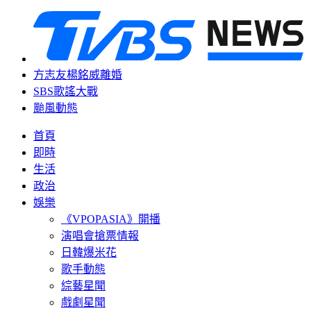
方志友楊銘威離婚
SBS歌謠大戰
颱風動態
首頁
即時
生活
政治
娛樂
《VPOPASIA》開播
演唱會搶票情報
日韓爆米花
歌手動態
綜藝星聞
戲劇星聞