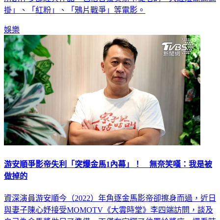
掛」、「紅粉」、「鴉片戰爭」等電影。
娛樂
游安順爭影帝失利「突爆金馬1內幕」！ 無奈笑嘆：我是被
做掉的
資深演員游安順今（2022）年角逐金馬影帝卻擦身而過，近日
與妻子陳心妤接受MOMOTV《大雲時堂》李四端訪問，談及