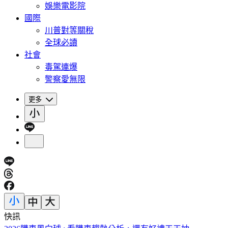
娛樂電影院
國際
川普對等關稅
全球必讀
社會
毒駕連爆
警察愛無限
更多
快訊