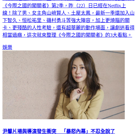
《今際之國的闖關者》第2季，昨（22）日已經在Netflix上
線！除了男、女主角山﨑賢人、土屋太鳳，最新一季還加入山
下智久、恒松祐里、磯村勇斗等強大陣容，加上更燒腦的關
卡、更殘酷的人性考驗，還有超華麗的動作場面，讓劇迷看得
相當過癮，這次就來整理《今際之國的闖關者》的3大看點。
娛樂
尹馨片場與導演發生衝突 「暴怒內幕」不忍全說了