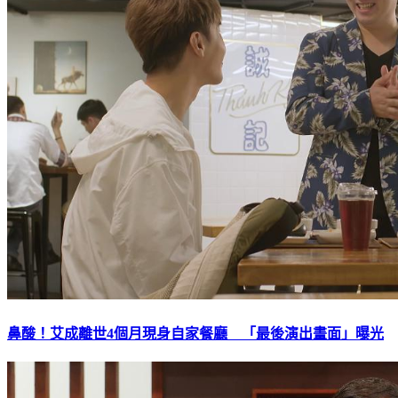
鼻酸！艾成離世4個月現身自家餐廳 「最後演出畫面」曝光