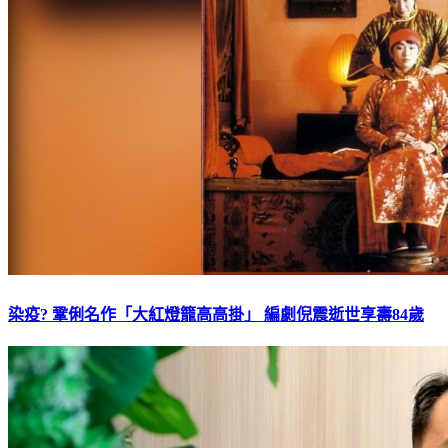
染疫? 鞏俐名作「大紅燈籠高高掛」 編劇倪震逝世享壽84歲