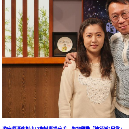
游安順酒後對小13歲嫩妻提分手 失控舉動「被怒賞2巴掌」