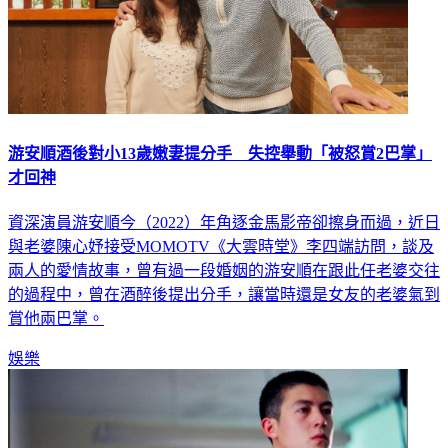
游安順酒後對小13歲嫩妻提分手 失控舉動「被怒賞2巴掌」
才回神
資深演員游安順今（2022）年角逐金馬影帝卻擦身而過，近日
與老婆陳心妤接受MOMOTV《大雲時堂》李四端訪問，談及
兩人的愛情故事，曾有過一段婚姻的游安順在跟此任老婆交往
的過程中，曾在酒醉後提出分手，讓當時還是女友的老婆氣到
賞他兩巴掌。
娛樂