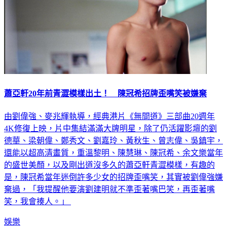
蕭亞軒20年前青澀模樣出土！ 陳冠希招牌歪嘴笑被嫌棄
由劉偉強、麥兆輝執導，經典港片《無間道》三部曲20週年
4K修復上映，片中集結滿滿大牌明星，除了仍活躍影壇的劉
德華、梁朝偉、鄭秀文、劉嘉玲、黃秋生、曾志偉、吳鎮宇，
還能以超高清畫質，重溫黎明、陳慧琳、陳冠希、余文樂當年
的盛世美顏，以及剛出道沒多久的蕭亞軒青澀模樣，有趣的
是，陳冠希當年迷倒許多少女的招牌歪嘴笑，其實被劉偉強嫌
棄過，「我提醒他要演劉建明就不準歪著嘴巴笑，再歪著嘴
笑，我會揍人。」
娛樂