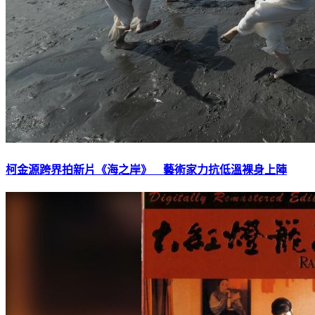
柯金源跨界拍新片《海之岸》 藝術家力抗低溫裸身上陣