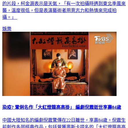
的片段，柯金源表示是天氣，「有一次拍攝時遇到東北季風來
襲，溫度很低，但是表演藝術者用意志力和熱情來完成拍
攝。」
娛樂
染疫? 鞏俐名作「大紅燈籠高高掛」 編劇倪震逝世享壽84歲
中國大陸知名的編劇倪震驚傳在22日離世，享壽84歲。倪震生
前創作多部經典作品，包括曾獲奧斯卡提名的「大紅燈籠高高