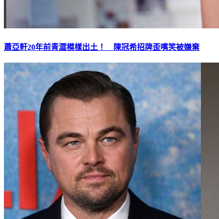
蕭亞軒20年前青澀模樣出土！ 陳冠希招牌歪嘴笑被嫌棄