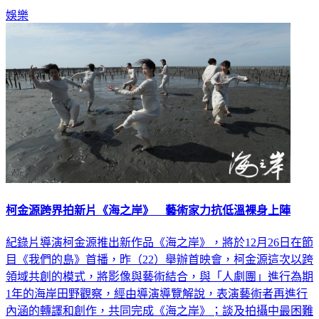
娛樂
柯金源跨界拍新片《海之岸》 藝術家力抗低溫裸身上陣
紀錄片導演柯金源推出新作品《海之岸》，將於12月26日在節
目《我們的島》首播，昨（22）舉辦首映會，柯金源這次以跨
領域共創的模式，將影像與藝術結合，與「人劇團」進行為期
1年的海岸田野觀察，經由導演導覽解說，表演藝術者再進行
內涵的轉譯和創作，共同完成《海之岸》；談及拍攝中最困難