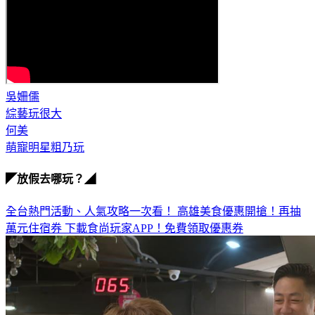
吳姍儒
綜藝玩很大
何美
萌寵明星粗乃玩
◤放假去哪玩？◢
全台熱門活動、人氣攻略一次看！
高雄美食優惠開搶！再抽
萬元住宿券
下載食尚玩家APP！免費領取優惠券