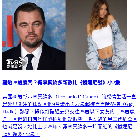
難逃25歲魔咒？傳李奧納多新歡比《鐵達尼號》小2歲
美國48歲影帝李奧納多（Leonardo DiCaprio）的感情生活一直
是外界關注的焦點。他9月爆出與27歲超模吉吉哈蒂德（Gigi
Hadid）熱戀，疑似打破過去只交往25歲以下女友的「25歲魔
咒」。但近日有狗仔隊拍到他疑似與一名23歲的星二代約會。
也就是說，她比上映25年、讓李奧納多一炮而紅的《鐵達尼
號》還要小2歲。