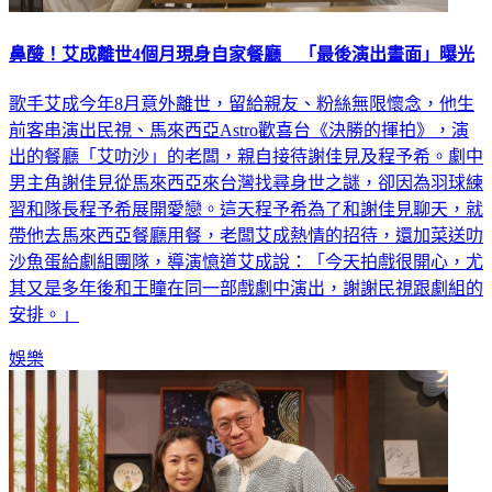
鼻酸！艾成離世4個月現身自家餐廳 「最後演出畫面」曝光
歌手艾成今年8月意外離世，留給親友、粉絲無限懷念，他生
前客串演出民視、馬來西亞Astro歡喜台《決勝的揮拍》，演
出的餐廳「艾叻沙」的老闆，親自接待謝佳見及程予希。劇中
男主角謝佳見從馬來西亞來台灣找尋身世之謎，卻因為羽球練
習和隊長程予希展開愛戀。這天程予希為了和謝佳見聊天，就
帶他去馬來西亞餐廳用餐，老闆艾成熱情的招待，還加菜送叻
沙魚蛋給劇組團隊，導演憶道艾成說：「今天拍戲很開心，尤
其又是多年後和王瞳在同一部戲劇中演出，謝謝民視跟劇組的
安排。」
娛樂