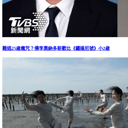
難逃25歲魔咒？傳李奧納多新歡比《鐵達尼號》小2歲