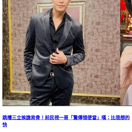
跳槽三立挨譙背骨！前民視一哥「驚傳領便當」嘆：比我想的
快