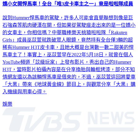
嬌小女開悍馬車！全台「唯3皮卡車主之一」竟是啦啦隊成員
說到Hummer悍馬車的駕駛，許多人可能會直覺聯想到像是巨
石強森等肌肉硬漢在開，但如果從駕駛座走出來的是一位嬌小
的女車主，你相信嗎？中華職棒樂天桃猿啦啦隊「Rakuten
Girls」成員巫苡萱就跌破眾人眼鏡，竟然持有全台僅3輛的超
稀有Hummer H3T皮卡車，且她大概是台灣數一數二甜美的悍
馬車主了！事實上，巫苡萱早在2022年5月18日，就曾在個人
YouTube頻道「苡級玩家」上發布影片，秀出自己的Hummer
H3T，當時影片拍攝內容是在分享換胎與輪框烤漆，部分不知
情網友還以為該輛悍馬車是借來的，不過，巫苡萱這回將愛車
「大黑」帶來《地球黃金線》節目上，與觀眾分享「大黑」購
入機緣與用車心得。
娛樂