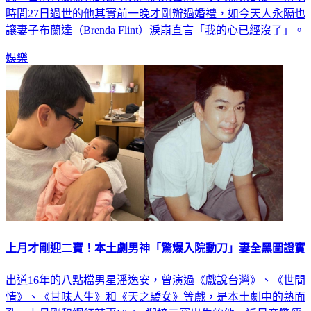
時間27日過世的他其實前一晚才剛辦過婚禮，如今天人永隔也
讓妻子布蘭達（Brenda Flint）淚崩直言「我的心已經沒了」。
娛樂
上月才剛迎二寶！本土劇男神「驚爆入院動刀」妻全黑圖證實
出道16年的八點檔男星潘逸安，曾演過《戲說台灣》、《世間
情》、《甘味人生》和《天之驕女》等戲，是本土劇中的熟面