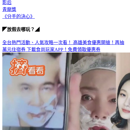
影后
青龍獎
《分手的決心》
◤放假去哪玩？◢
全台熱門活動、人氣攻略一次看！
高雄美食優惠開搶！再抽
萬元住宿券
下載食尚玩家APP！免費領取優惠券