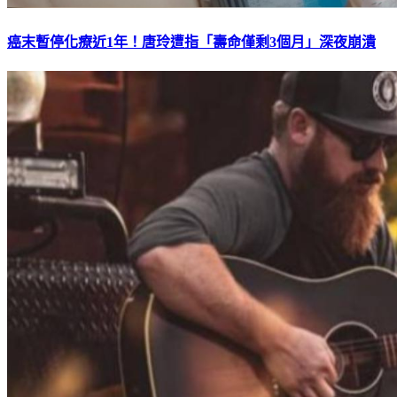
癌末暫停化療近1年！唐玲遭指「壽命僅剩3個月」深夜崩潰