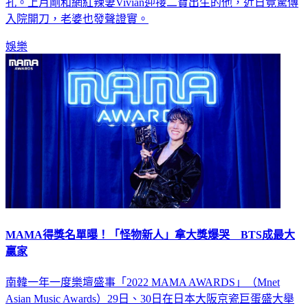
孔。上月剛和網紅辣妻Vivian迎接二寶出生的他，近日竟驚傳
入院開刀，老婆也發聲證實。
娛樂
MAMA得獎名單曝！「怪物新人」拿大獎爆哭 BTS成最大
贏家
南韓一年一度樂壇盛事「2022 MAMA AWARDS」（Mnet
Asian Music Awards）29日、30日在日本大阪京瓷巨蛋盛大舉