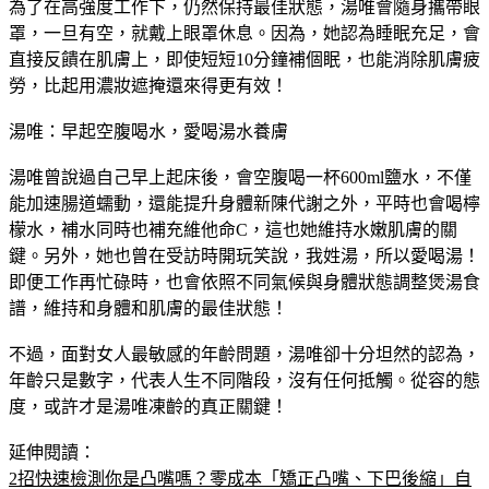
為了在高強度工作下，仍然保持最佳狀態，湯唯會隨身攜帶眼
罩，一旦有空，就戴上眼罩休息。因為，她認為睡眠充足，會
直接反饋在肌膚上，即使短短10分鐘補個眠，也能消除肌膚疲
勞，比起用濃妝遮掩還來得更有效！
湯唯：早起空腹喝水，愛喝湯水養膚
湯唯曾說過自己早上起床後，會空腹喝一杯600ml鹽水，不僅
能加速腸道蠕動，還能提升身體新陳代謝之外，平時也會喝檸
檬水，補水同時也補充維他命C，這也她維持水嫩肌膚的關
鍵。另外，她也曾在受訪時開玩笑說，我姓湯，所以愛喝湯！
即便工作再忙碌時，也會依照不同氣候與身體狀態調整煲湯食
譜，維持和身體和肌膚的最佳狀態！
不過，面對女人最敏感的年齡問題，湯唯卻十分坦然的認為，
年齡只是數字，代表人生不同階段，沒有任何抵觸。從容的態
度，或許才是湯唯凍齡的真正關鍵！
延伸閱讀：
2招快速檢測你是凸嘴嗎？零成本「矯正凸嘴、下巴後縮」自