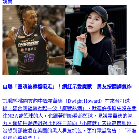
娛樂
自爆「靈魂被褲檔吸走」！網紅示愛魔獸 男友按翻譯氣炸
T1職籃桃園雲豹中鋒霍華德（Dwight Howard）在來台打球
後，替台灣籃壇掀起一波「魔獸熱潮」，就連許多原先沒在關
注NBA或籃球的人，也跟著開始看起籃球，見識霍華德的魅
力。網紅丹妮婊姐對此也在日前向「小魔獸」表達高度興趣，
沒想到卻被遠在美國的黑人男友抓包，更打電話警告：「不准
跟霍華德約會！」