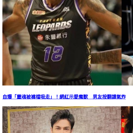
自爆「靈魂被褲檔吸走」！網紅示愛魔獸 男友按翻譯氣炸