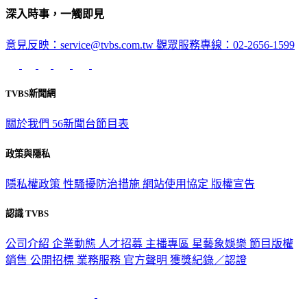
深入時事，一觸即見
意見反映：service@tvbs.com.tw
觀眾服務專線：02-2656-1599
TVBS新聞網
關於我們
56新聞台節目表
政策與隱私
隱私權政策
性騷擾防治措施
網站使用協定
版權宣告
認識 TVBS
公司介紹
企業動態
人才招募
主播專區
星藝象娛樂
節目版權
銷售
公開招標
業務服務
官方聲明
獲獎紀錄／認證