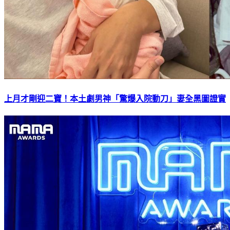
上月才剛迎二寶！本土劇男神「驚爆入院動刀」妻全黑圖證實