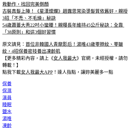
救動作，找回完美側顏
古裝真髮上陣！《星漢燦爛》趙露思常染燙髮質依舊好，親授
3招「不禿、不毛燥」秘訣
54歲蕭薔大秀22吋小蠻腰！親曝長年維持45公斤秘訣：全靠 
「38原則」和這3個好習慣
原文請見：
首位非韓國人青龍影后！湯唯43歲零脖紋、零皺
紋，4招保養密技養出凍齡肌
【更多精彩內容，請上《
女人我最大
》官網，未經授權，請勿
轉載！】
點我下載
女人我最大APP
！達人指點，讓妳美麗多一點
保養
保濕
演員
睡眠
鹽水
湯唯
凍齡