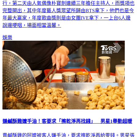
行，第二天由人氣偶像朴寶劍連續三年擔任主持人，而獎項也
完整開出，其中年度藝人獎眾望所歸由BTS拿下，他們也是今
年最大贏家，年度歌曲獎則是由女團IVE拿下，一上台6人邊
說邊哽咽，場面相當溫馨。
娛樂
嫌鹹酥雞嬤手油！客要求「擦乾淨再找錢」 男星1舉動超暖
賣鹹酥雞的阿嬤被客人嫌手油，要求擦乾淨再給零錢。男星張