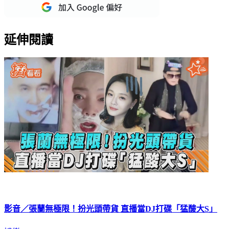
延伸閱讀
影音／張蘭無極限！扮光頭帶貨 直播當DJ打碟「猛酸大S」