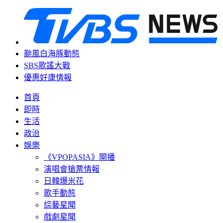
颱風白海豚動態
SBS歌謠大戰
優惠好康情報
首頁
即時
生活
政治
娛樂
《VPOPASIA》開播
演唱會搶票情報
日韓爆米花
歌手動態
綜藝星聞
戲劇星聞