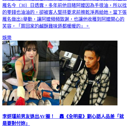
雁名今（30）日透露，多年前他目睹阿嬤因為手很油，所以找
的零錢也油油的，卻被客人堅持要求前擦乾淨再給她。當下張
雁名做出1舉動，讓阿嬤頻頻致謝，也讓他收穫到阿嬤開心的
笑容，「買回家的鹹酥雞味道都暖暖的」。
娛樂
李妍瑾前男友退出AV圈！ 轟《全明星》劉心語人品差「就
是要對付妳」