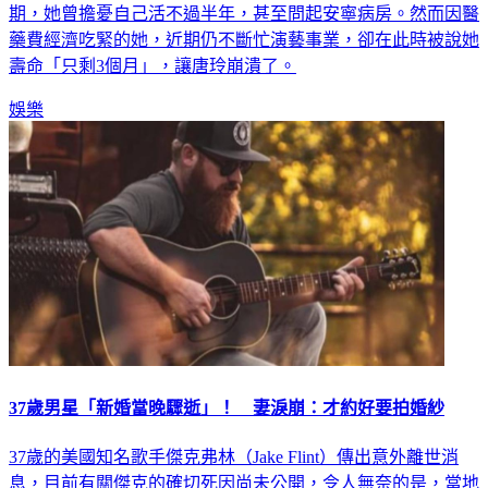
期，她曾擔憂自己活不過半年，甚至問起安寧病房。然而因醫
藥費經濟吃緊的她，近期仍不斷忙演藝事業，卻在此時被說她
壽命「只剩3個月」，讓唐玲崩潰了。
娛樂
37歲男星「新婚當晚驟逝」！ 妻淚崩：才約好要拍婚紗
37歲的美國知名歌手傑克弗林（Jake Flint）傳出意外離世消
息，目前有關傑克的確切死因尚未公開，令人無奈的是，當地