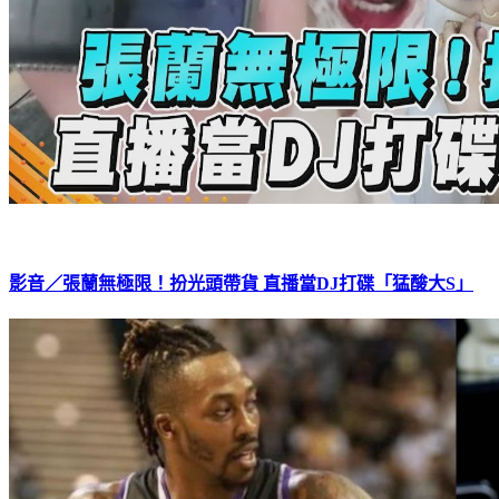
影音／張蘭無極限！扮光頭帶貨 直播當DJ打碟「猛酸大S」