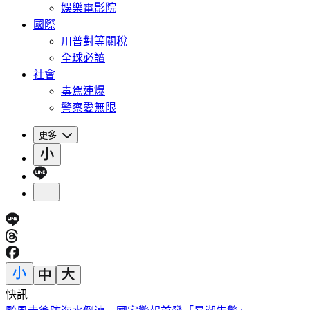
娛樂電影院
國際
川普對等關稅
全球必讀
社會
毒駕連爆
警察愛無限
更多
快訊