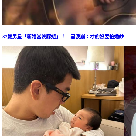
37歲男星「新婚當晚驟逝」！ 妻淚崩：才約好要拍婚紗