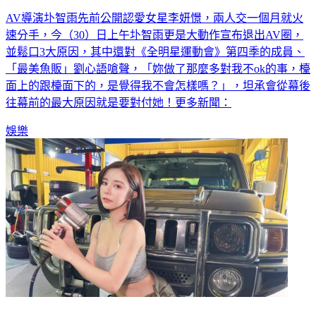
AV導演圤智雨先前公開認愛女星李妍憬，兩人交一個月就火
速分手，今（30）日上午圤智雨更是大動作宣布退出AV圈，
並鬆口3大原因，其中還對《全明星運動會》第四季的成員、
「最美魚販」劉心語嗆聲，「妳做了那麼多對我不ok的事，檯
面上的跟檯面下的，是覺得我不會怎樣嗎？」，坦承會從幕後
往幕前的最大原因就是要對付她！更多新聞：
娛樂