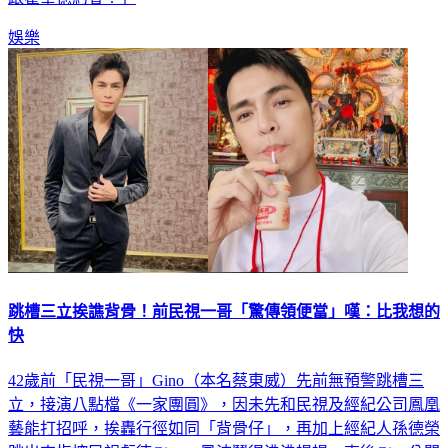
娛樂
跳槽三立挨譙背骨！前民視一哥「驚傳領便當」嘆：比我想的
快
42歲前「民視一哥」Gino（本名蔡東威）先前無預警跳槽三
立，接演八點檔《一家團圓》，因未先和民視及經紀公司鳳凰
藝能打招呼，挨轟行徑如同「背骨仔」，再加上經紀人孫德榮