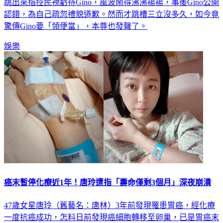
跳出來指控民視虧待Gino，風波鬧得沸沸揚揚，事後Gino公開
認錯，為自己疏忽禮貌道歉。然而才跳槽三立沒多久，如今竟
驚傳Gino要「領便當」，本尊也發聲了。
娛樂
癌末暫停化療近1年！唐玲遭指「壽命僅剩3個月」深夜崩潰
47歲女星唐玲（舊藝名：唐林）3年前發現罹患胃癌，經化療
一度抗癌成功，怎料日前發現癌細胞轉移至卵巢，已是胃癌末