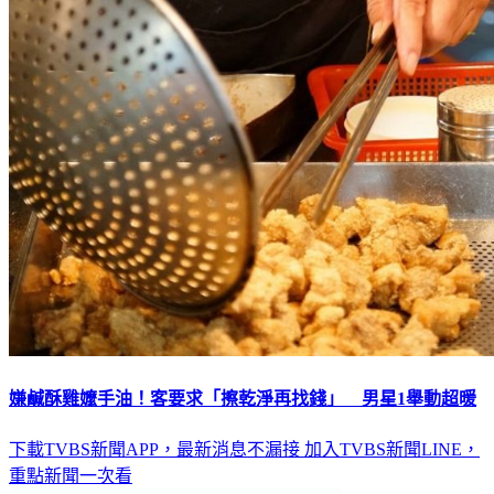
嫌鹹酥雞嬤手油！客要求「擦乾淨再找錢」 男星1舉動超暖
下載TVBS新聞APP，最新消息不漏接
加入TVBS新聞LINE，
重點新聞一次看