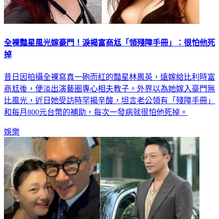
全裸豔星風光嫁豪門！淚揭富商尪「領殘障手冊」：很怕他死
掉
昔日因拍攝全裸寫真一砲而紅的豔星林鳳英，遠嫁給比利時富
商尪後，便淡出演藝圈專心相夫教子。外界以為她嫁入豪門無
比風光，近日她受訪時罕揭辛酸，坦言老公領有「殘障手冊」
和每月800元台幣的補助，每次一發病就很怕他死掉。
娛樂