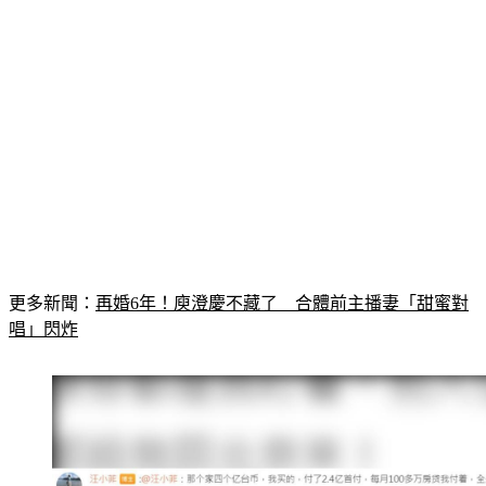
更多新聞：
再婚6年！庾澄慶不藏了　合體前主播妻「甜蜜對
唱」閃炸