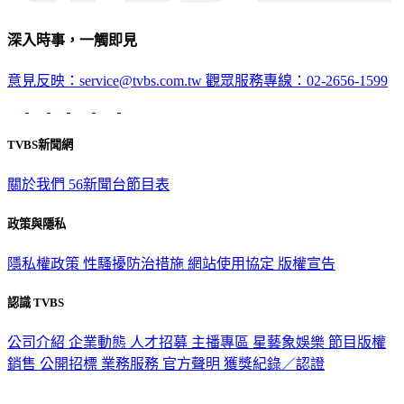
深入時事，一觸即見
意見反映：service@tvbs.com.tw
觀眾服務專線：02-2656-1599
TVBS新聞網
關於我們
56新聞台節目表
政策與隱私
隱私權政策
性騷擾防治措施
網站使用協定
版權宣告
認識 TVBS
公司介紹
企業動態
人才招募
主播專區
星藝象娛樂
節目版權
銷售
公開招標
業務服務
官方聲明
獲獎紀錄／認證