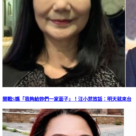
開戰S媽「我夠給妳們一家面子」！汪小菲放話：明天就來台