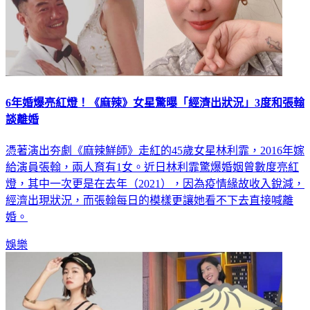
6年婚爆亮紅燈！《麻辣》女星驚曝「經濟出狀況」3度和張翰
談離婚
憑著演出夯劇《麻辣鮮師》走紅的45歲女星林利霏，2016年嫁
給演員張翰，兩人育有1女。近日林利霏驚爆婚姻曾數度亮紅
燈，其中一次更是在去年（2021），因為疫情緣故收入銳減，
經濟出現狀況，而張翰每日的模樣更讓她看不下去直接喊離
婚。
娛樂