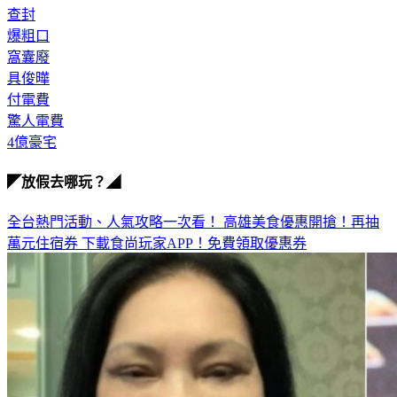
爆粗口
窩囊廢
具俊曄
付電費
驚人電費
4億豪宅
◤放假去哪玩？◢
全台熱門活動、人氣攻略一次看！
高雄美食優惠開搶！再抽
萬元住宿券
下載食尚玩家APP！免費領取優惠券