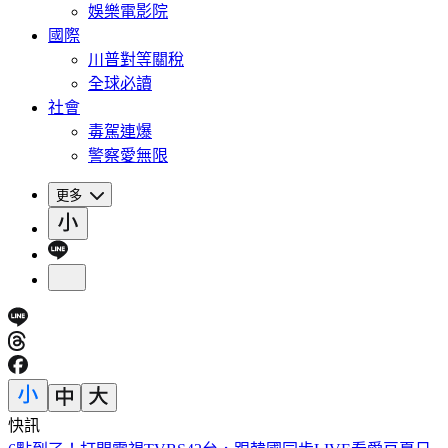
娛樂電影院
國際
川普對等關稅
全球必讀
社會
毒駕連爆
警察愛無限
更多
快訊