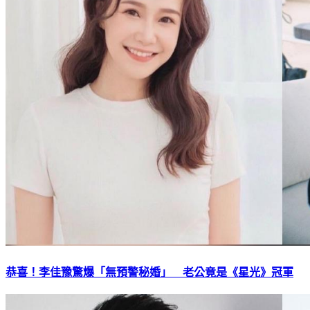
恭喜！李佳豫驚爆「無預警秘婚」 老公竟是《星光》冠軍