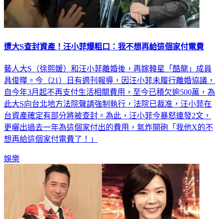
遭大S查封資產！汪小菲爆粗口：我不想再給這個家付電費
藝人大S（徐熙媛）和汪小菲離婚後，再嫁韓星「酷龍」成員
具俊曄。今（21）日有週刊報導，因汪小菲未履行離婚協議，
自今年3月起不再支付生活相關費用，至今已積欠逾500萬，為
此大S向台北地方法院聲請強制執行，法院已裁准，汪小菲在
台資產確定有部分將被查封。為此，汪小菲今暴怒連發2文，
更曬出過去一年為這個家付出的費用，氣炸開砲「我他X的不
想再給這個家付電費了！」
娛樂