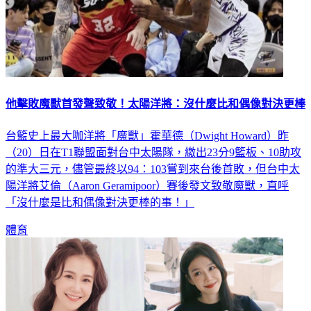
他擊敗魔獸首發聲致敬！太陽洋將：沒什麼比和偶像對決更棒
台籃史上最大咖洋將「魔獸」霍華德（Dwight Howard）昨
（20）日在T1聯盟面對台中太陽隊，繳出23分9籃板、10助攻
的準大三元，儘管最終以94：103嘗到來台後首敗，但台中太
陽洋將艾倫（Aaron Geramipoor）賽後發文致敬魔獸，直呼
「沒什麼是比和偶像對決更棒的事！」
體育