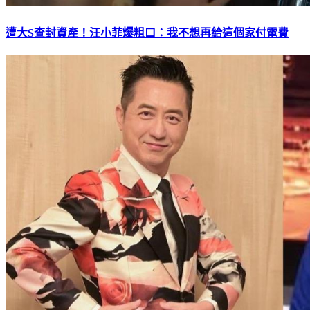
遭大S查封資產！汪小菲爆粗口：我不想再給這個家付電費