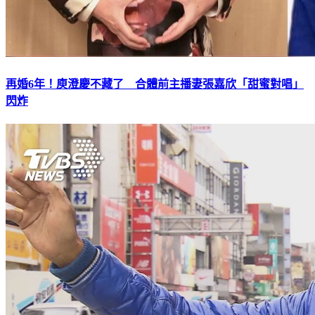
再婚6年！庾澄慶不藏了 合體前主播妻張嘉欣「甜蜜對唱」
閃炸