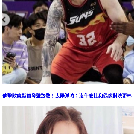
他擊敗魔獸首發聲致敬！太陽洋將：沒什麼比和偶像對決更棒