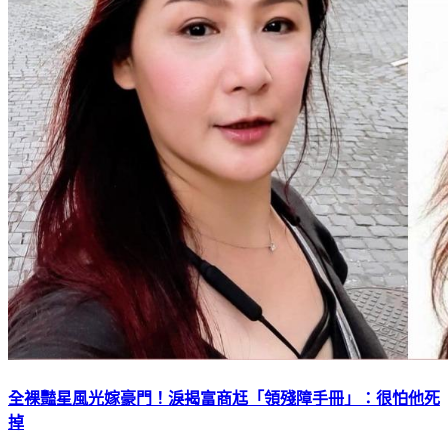
全裸豔星風光嫁豪門！淚揭富商尪「領殘障手冊」：很怕他死
掉