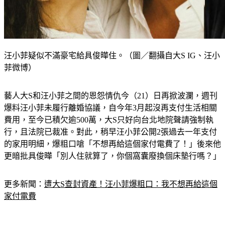
汪小菲疑似不滿豪宅給具俊曄住。（圖／翻攝自大S IG、汪小
菲微博）
藝人大S和汪小菲之間的恩怨情仇今（21）日再掀波瀾，週刊
爆料汪小菲未履行離婚協議，自今年3月起沒再支付生活相關
費用，至今已積欠逾500萬，大S只好向台北地院聲請強制執
行，且法院已裁准。對此，稍早汪小菲公開2張過去一年支付
的家用明細，爆粗口嗆「不想再給這個家付電費了！」後來他
更暗批具俊曄「別人住就算了，你個窩囊廢換個床墊行嗎？」
更多新聞：
遭大S查封資產！汪小菲爆粗口：我不想再給這個
家付電費