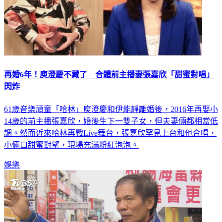
再婚6年！庾澄慶不藏了 合體前主播妻張嘉欣「甜蜜對唱」
閃炸
61歲音樂頑童「哈林」庾澄慶和伊能靜離婚後，2016年再娶小
14歲的前主播張嘉欣，婚後生下一雙子女，但夫妻倆都相當低
調。然而近來哈林再戰Live舞台，張嘉欣罕見上台和他合唱，
小倆口甜蜜對望，現場充滿粉紅泡泡。
娛樂