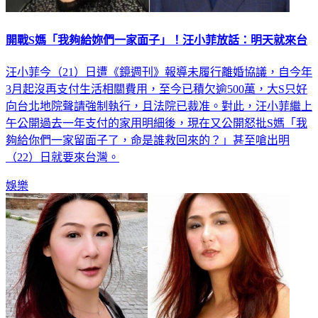
開戰S媽「我夠給妳們一家面子」！汪小菲放話：明天就來台
汪小菲今（21）日遭《鏡週刊》報導未履行離婚協議，自今年
3月起沒再支付生活相關費用，至今已積欠逾500萬，大S只好
向台北地院聲請強制執行，且法院已裁准。對此，汪小菲繼上
午公開過去一年支付的家用明細後，現在又公開怒批S媽「我
夠給你們一家留面子了，命是誰救回來的？」甚至嗆出明
（22）日就要來台灣。
娛樂