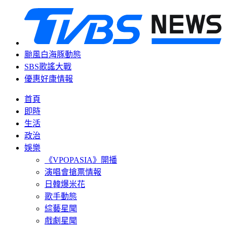
颱風白海豚動態
SBS歌謠大戰
優惠好康情報
首頁
即時
生活
政治
娛樂
《VPOPASIA》開播
演唱會搶票情報
日韓爆米花
歌手動態
綜藝星聞
戲劇星聞