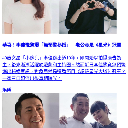
恭喜！李佳豫驚爆「無預警秘婚」 老公竟是《星光》冠軍
40歲女星「小豫兒」李佳豫出道19年，剛開始以拍攝廣告為
主，後來漸漸活躍於戲劇和主持圈。然而近日李佳豫竟無預警
爆出秘婚喜訊，對象居然是選秀節目《超級星光大道》冠軍？
一家三口照流出後真相曝光。
娛樂