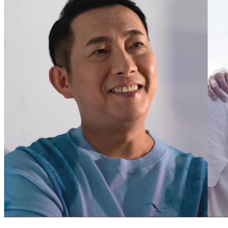
驚爆屈中恆當友面訓她！妻心寒提離婚：他已是最熟悉的陌生