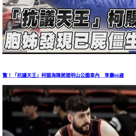
驚！「抗議天王」柯賜海陳屍陽明山公園車內 享壽66歲