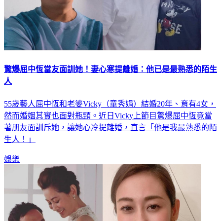
驚爆屈中恆當友面訓她！妻心寒提離婚：他已是最熟悉的陌生
人
55歲藝人屈中恆和老婆Vicky（童秀娟）結婚20年、育有4女，
然而婚姻其實也面對瓶頸。近日Vicky上節目驚爆屈中恆竟當
著朋友面訓斥她，讓她心冷提離婚，直言「他是我最熟悉的陌
生人！」
娛樂