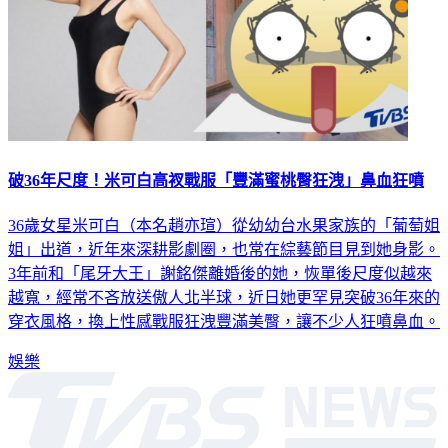
破36年尺度！米可白高衩戰服「豐滿蜜桃臀狂洩」鼻血狂噴
36歲女星米可白（本名趙亦瑄）從幼幼台水果家族的「葡萄姐
姐」出道，近年來深耕影劇圈，也常在綜藝節目見到她身影。
3年前和「尾牙大王」謝銘傑離婚後的她，恢單後尺度似越來
越寬，經常不吝放送傲人北半球，近日她更罕見突破36年來的
穿衣風格，換上性感戰服狂洩豐滿美臀，讓不少人狂噴鼻血。
娛樂