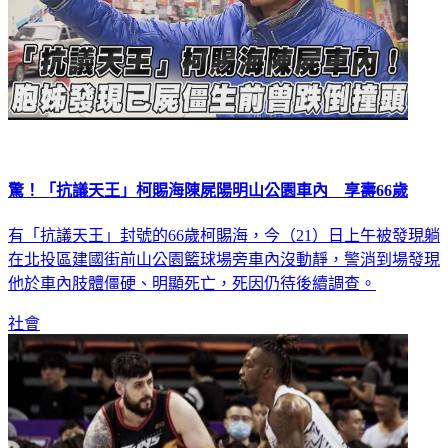
驚！「抗議天王」柯賜海陳屍陽明山公園車內 享壽66歲
有「抗議天王」封號的66歲柯賜海，今（21）日上午被發現躺
在北投區建國街前山公園籃球場旁車內沒動靜，警消到場發現
他於車內肢體僵硬、明顯死亡，死因仍待後續調查。
社會