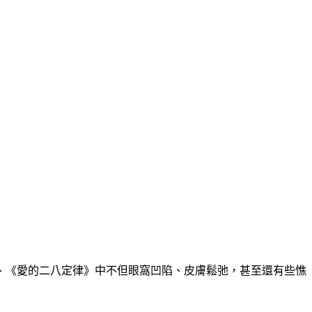
、《愛的二八定律》中不但眼窩凹陷、皮膚鬆弛，甚至還有些憔