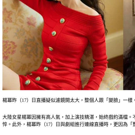
楊冪昨（17）日直播疑似濾鏡開太大，整個人跟「變臉」一樣
大陸女星楊冪因擁有高人氣，加上演技精湛，始終戲約滿檔。
悴。此外，楊冪昨（17）日與劇組進行連線直播時，更因為「