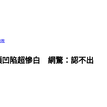
頰凹陷超慘白 網驚：認不出