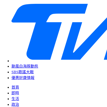
颱風白海豚動態
SBS歌謠大戰
優惠好康情報
首頁
即時
生活
政治