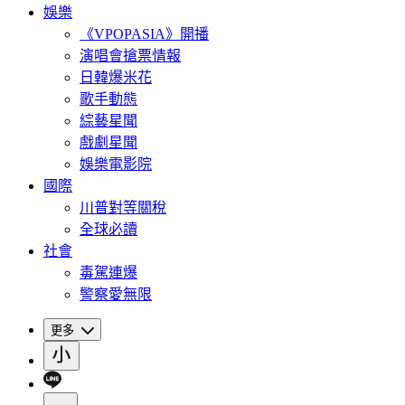
娛樂
《VPOPASIA》開播
演唱會搶票情報
日韓爆米花
歌手動態
綜藝星聞
戲劇星聞
娛樂電影院
國際
川普對等關稅
全球必讀
社會
毒駕連爆
警察愛無限
更多