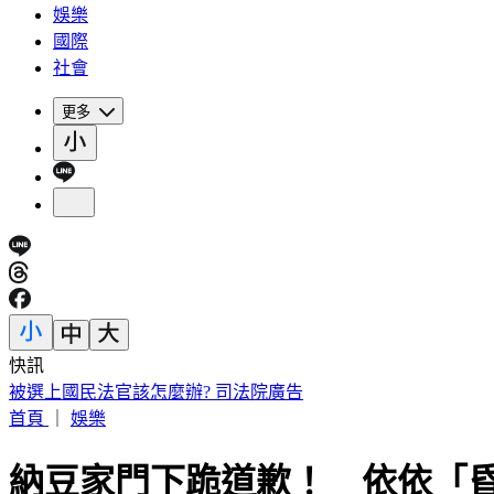
娛樂
國際
社會
更多
快訊
被選上國民法官該怎麼辦? 司法院廣告
首頁
｜
娛樂
納豆家門下跪道歉！ 依依「