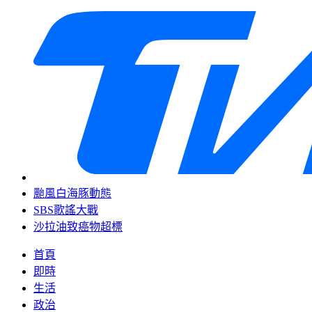
颱風白海豚動態
SBS歌謠大戰
沙拉油致癌物超標
首頁
即時
生活
政治