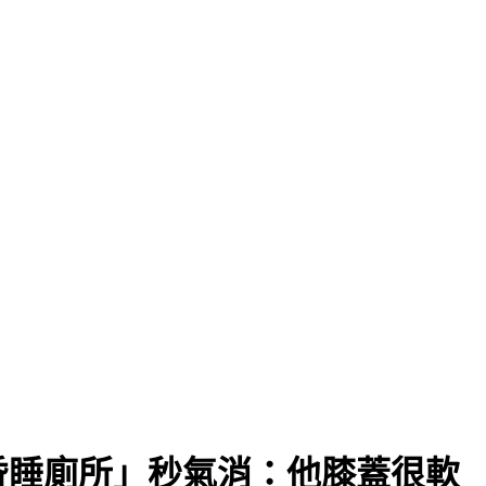
昏睡廁所」秒氣消：他膝蓋很軟