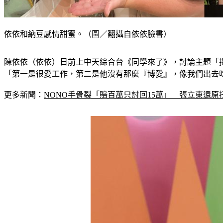
依依和納豆感情甜蜜。（圖／翻攝自依依臉書）
陳依依（依依）日前上中天綜合台《同學來了》，討論主題「
「第一是很愛工作，第二是他沒有那麼『博愛』，像我們出去
更多新聞：
NONO手骨裂「賠百萬只討回15萬」　張立東還原