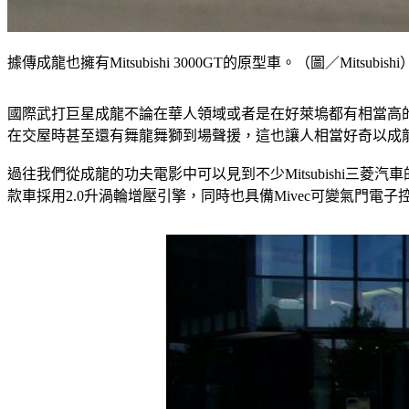
據傳成龍也擁有Mitsubishi 3000GT的原型車。（圖／Mitsubishi
國際武打巨星成龍不論在華人領域或者是在好萊塢都有相當高的知
在交屋時甚至還有舞龍舞獅到場聲援，這也讓人相當好奇以成
過往我們從成龍的功夫電影中可以見到不少Mitsubishi三菱汽車的車款，其
款車採用2.0升渦輪增壓引擎，同時也具備Mivec可變氣門電