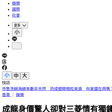
娛樂
國際
社會
更多
快訊
被選上國民法官該怎麼辦? 司法院廣告
首頁
｜
娛樂
成龍身價驚人卻對三菱情有獨