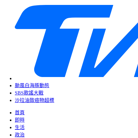
颱風白海豚動態
SBS歌謠大戰
沙拉油致癌物超標
首頁
即時
生活
政治