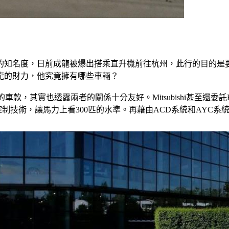
）
名度，日前成龍被爆出搭乘直升機前往杭州，此行的目的是要交屋
龍的財力，他究竟擁有哪些車輛？
實也透露兩者的關係十分友好。Mitsubishi甚至還委託Ralliart部
子控制技術，讓馬力上看300匹的水準。再藉由ACD系統和AY