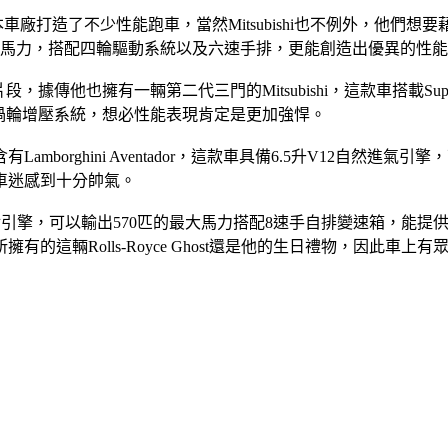
0年代日本車廠打造了不少性能跑車，當然Mitsubishi也不例外，他
匹的最大馬力，搭配四輪驅動系統以及六速手排，更能創造出優異的性
o的片段，據傳他也擁有一輛第二代三門的Mitsubishi，這款車搭載Su
還搭載了渦輪增壓系統，想必性能表現肯定是更加強悍。
orghini Aventador，這款車具備6.5升V12自然進
車迷感到十分帥氣。
6升V12雙渦輪引擎，可以輸出570匹的最大馬力搭配8速手自排變速
Rolls-Royce Ghost還是他的生日禮物，因此車上有眾多關於