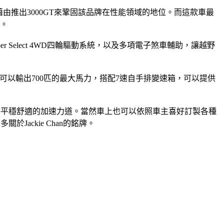
們想要藉由推出3000GT來鞏固該品牌在性能領域的地位。而這款車最
能。
per Select 4WD四輪驅動系統，以及多項電子煞車輔助，讓越野
氣引擎，可以輸出700匹的最大馬力，搭配7速自手排變速箱，可以提供
箱，能提供平穩舒適的加速力道。當然車上也可以依照車主喜好訂製各種
Jackie Chan的銘牌。