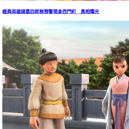
經典英雄諸葛四郎無預警現身西門町 真相曝光