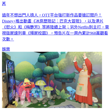
片
過年不想出門人擠人，OTT平台強打新作品要搶訂閱戶！
Disney+推出動畫《冰原歷險記：巴克大冒險》，以及港片
《怒火》和《梅艷芳》等將陸續上架；另外Netflix則主打，電
視版屍速列車《殭屍校園》，預告片在一周內累計968萬觀看
次數。
娛樂