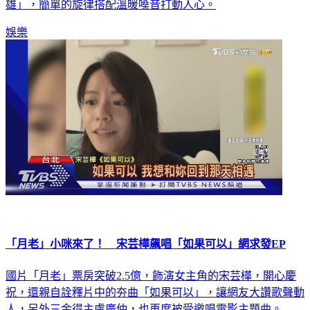
雄」，簡單的旋律搭配溫暖嗓音打動人心。
娛樂
「月老」小咪來了！ 宋芸樺飆唱「如果可以」網求發EP
國片「月老」票房突破2.5億，飾演女主角的宋芸樺，開心慶
祝，還親自詮釋片中的夯曲「如果可以」，讓網友大讚歌聲動
人，另外三金得主盧廣仲，也再度被受邀唱電影主題曲。