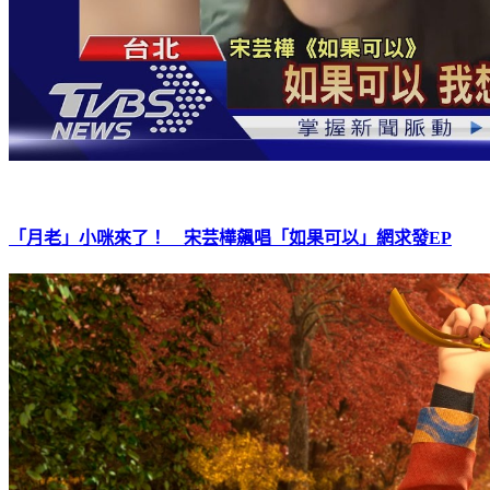
「月老」小咪來了！ 宋芸樺飆唱「如果可以」網求發EP