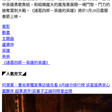
中英雄勇敢集結，和組織龐大的魔鬼黨展開一場鬥智、鬥力的
搶奪寶劍大戰。《諸葛四郎－英雄的英雄》將於1月28日農曆
春節上映。
電影
動畫
主題曲
盧廣仲
英雄
爸爸
《諸葛四郎－英雄的英雄》
◤人氣夯文◢
何潤東、曹佑寧獨家專訪搶先看
8月緣分排行榜 這星座遇見心
靈夥伴
超準測字!這輩子正緣何時會出現