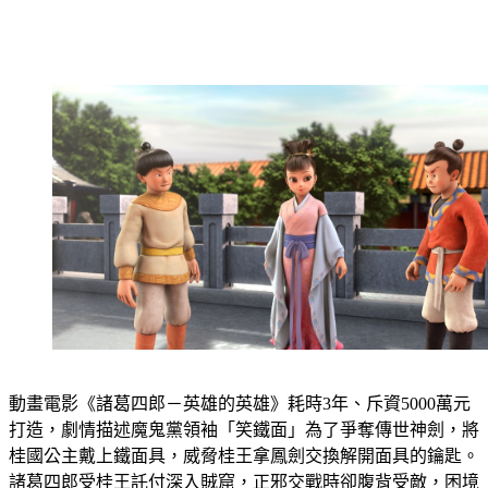
動畫電影《諸葛四郎－英雄的英雄》耗時3年、斥資5000萬元
打造，劇情描述魔鬼黨領袖「笑鐵面」為了爭奪傳世神劍，將
桂國公主戴上鐵面具，威脅桂王拿鳳劍交換解開面具的鑰匙。
諸葛四郎受桂王託付深入賊窟，正邪交戰時卻腹背受敵，困境