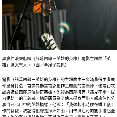
盧廣仲暖聲獻唱《諸葛四郎－英雄的英雄》電影主題曲「英
雄」逼哭眾人。（圖／牽猴子提供）
電影《諸葛四郎－英雄的英雄》的主題曲由三金滿貫得主盧廣
仲量身打造，首次為動畫電影創作主題曲的盧廣仲，也是初次
認識諸葛四郎這位傳奇英雄，他認為四郎擁有「路見不平、拔
刀相助」的正義感，總是願意為了他人挺身而出。盧廣仲也分
享自己心目中的英雄模樣，他說：「我想起小時候在鐵工廠工
作的爸爸，我記得他總是揮汗如雨，用佈滿油污的雙手撐起全