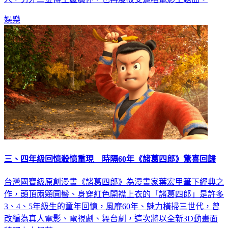
娛樂
三、四年級回憶殺憶重現 時隔60年《諸葛四郎》驚喜回歸
台灣國寶級原創漫畫《諸葛四郎》為漫畫家葉宏甲筆下經典之
作，頭頂兩顆圓髻、身穿紅色開襟上衣的「諸葛四郎」是許多
3、4、5年級生的童年回憶，風靡60年、魅力橫掃三世代，曾
改編為真人電影、電視劇、舞台劇，這次將以全新3D動畫面