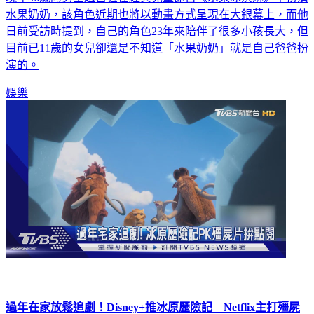
水果奶奶，該角色近期也將以動畫方式呈現在大銀幕上，而他
日前受訪時提到，自己的角色23年來陪伴了很多小孩長大，但
目前已11歲的女兒卻還是不知道「水果奶奶」就是自己爸爸扮
演的。
娛樂
過年在家放鬆追劇！Disney+推冰原歷險記 Netflix主打殭屍