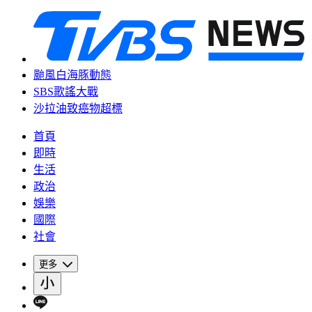
颱風白海豚動態
SBS歌謠大戰
沙拉油致癌物超標
首頁
即時
生活
政治
娛樂
國際
社會
更多