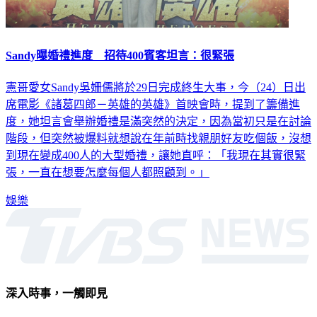
Sandy曝婚禮進度 招待400賓客坦言：很緊張
憲哥愛女Sandy吳姍儒將於29日完成終生大事，今（24）日出
席電影《諸葛四郎－英雄的英雄》首映會時，提到了籌備進
度，她坦言會舉辦婚禮是滿突然的決定，因為當初只是在討論
階段，但突然被爆料就想說在年前時找親朋好友吃個飯，沒想
到現在變成400人的大型婚禮，讓她直呼：「我現在其實很緊
張，一直在想要怎麼每個人都照顧到。」
娛樂
深入時事，一觸即見