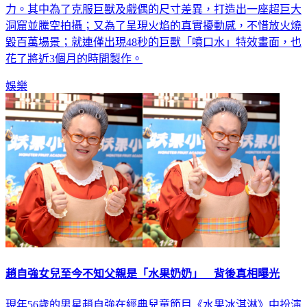
力。其中為了克服巨獸及戲偶的尺寸差異，打造出一座超巨大
洞窟並騰空拍攝；又為了呈現火焰的真實擾動感，不惜放火燒
毀百萬場景；就連僅出現48秒的巨獸「噴口水」特效畫面，也
花了將近3個月的時間製作。
娛樂
趙自強女兒至今不知父親是「水果奶奶」 背後真相曝光
現年56歲的男星趙自強在經典兒童節目《水果冰淇淋》中扮演