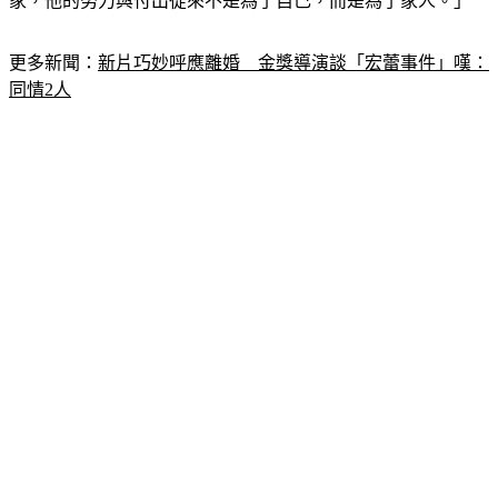
家，他的努力與付出從來不是為了自己，而是為了家人。」
更多新聞：
新片巧妙呼應離婚　金獎導演談「宏蕾事件」嘆：
同情2人