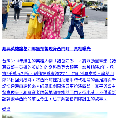
經典英雄諸葛四郎無預警現身西門町 真相曝光
台灣3、4年級生的英雄人物「諸葛四郎」，將以動畫電影《諸
葛四郎－英雄的英雄》的姿態重登大銀幕，該片耗時3年、斥
資5千萬元打造，創作靈感來源之地西門町別具意義。諸葛四
郎26日回到故鄉，將西門町裡跟葉宏甲時代相關的舊足跡與新
記憶通通串連起來。紙風車劇團演員更扮演四郎、真平與公主
驚喜現身，和參賽者跟著地圖穿梭於西門大街小巷，不僅重新
認識繁華西門的前世今生，也了解諸葛四郎誕生的故事。
娛樂