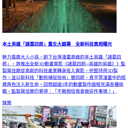
本土英雄「諸葛四郎」重生大銀幕 全新科技真相曝光
魅力風靡大人小孩，創下台灣漫畫高峰的本土英雄「諸葛四
郎」，將推出全新3D動畫電影《諸葛四郎─英雄的英雄》》監
製葉佳龍從高薪的科技產業轉身投入電影，他堅持用3D製
作，並以新科技「動態捕捉技術」替四郎、真平等漫畫中的經
典角色注入新生命。回想超過3年的動畫製作過程充滿各種挑
戰，監製葉佳龍仍覺得：「不敢相信我會做這件事情！」
娛樂