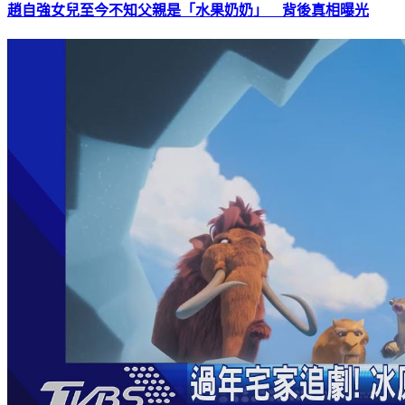
趙自強女兒至今不知父親是「水果奶奶」 背後真相曝光