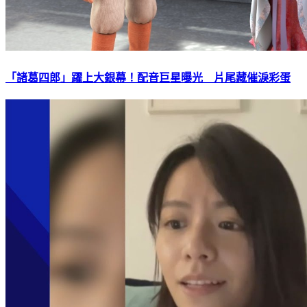
「諸葛四郎」躍上大銀幕！配音巨星曝光 片尾藏催淚彩蛋