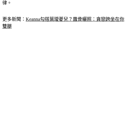
律。
更多新聞：
Keanna勾搭葉璦菱兒？露骨曬照：貪戀跨坐在你
雙腿