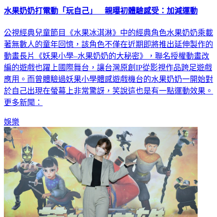
水果奶奶打電動「玩自己」 親曝初體驗感受：加減運動
公視經典兒童節目《水果冰淇淋》中的經典角色水果奶奶乘載
著無數人的童年回憶，該角色不僅在近期即將推出延伸製作的
動畫長片《妖果小學–水果奶奶的大秘密》，聯名授權動畫改
編的遊戲也躍上國際舞台，讓台灣原創IP從影視作品跨足遊戲
應用。而曾體驗過妖果小學體感遊戲機台的水果奶奶一開始對
於自己出現在螢幕上非常驚訝，笑說這也是有一點運動效果。
更多新聞：
娛樂