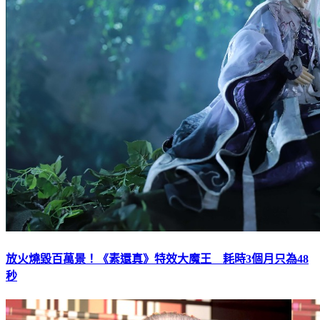
放火燒毀百萬景！《素還真》特效大魔王 耗時3個月只為48
秒