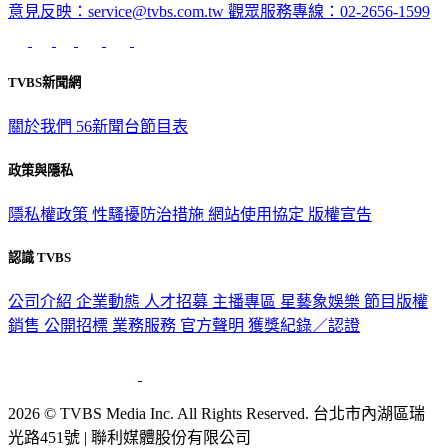
意見反映：service@tvbs.com.tw
觀眾服務專線：02-2656-1599
TVBS新聞網
關於我們
56新聞台節目表
政策與隱私
隱私權政策
性騷擾防治措施
網站使用協定
版權宣告
認識 TVBS
公司介紹
企業動態
人才招募
主播專區
星藝象娛樂
節目版權
銷售
公開招標
業務服務
官方聲明
獲獎紀錄／認證
2026 © TVBS Media Inc. All Rights Reserved. 台北市內湖區瑞
光路451號 | 聯利媒體股份有限公司