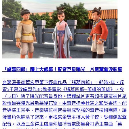
「諸葛四郎」躍上大銀幕！配音巨星曝光 片尾藏催淚彩蛋
台灣漫畫家葉宏甲筆下經典作品「諸葛四郎」，耗時3年、斥
資5千萬改編製作3D動畫電影《諸葛四郎─英雄的英雄》，今
（13日）除了曝光配音員身份，媒體試片更有超多觀眾被片尾
彩蛋逼哭曝光最新幕後花絮，由聲音指導杜篤之和吳書瑤、配
音導演王景平、音樂總監柯智豪組成堅強的聲音技術團隊，讓
漫畫角色鮮活了起來，更找來金獎主持人黃子佼、吳姍儒獻聲
配音，以及三金得主盧廣仲加持替電影量身打造主題曲「英