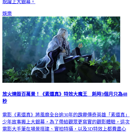
貌躍上大銀幕。
娛樂
放火燒毀百萬景！《素還真》特效大魔王 耗時3個月只為48
秒
電影《素還真》將風靡全台逾30年的霹靂傳奇英雄「素還真」
少年故事搬上大銀幕，為了帶給觀眾更寫實的觀影體驗，這次
電影大手筆在場景搭建、實拍特攝，以及3D特效上都費盡心