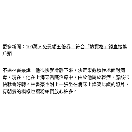
更多新聞：
109萬人免費領五倍券！符合「這資格」錢直接進
戶頭
不過林書豪說，他很快就冷靜下來，決定樂觀積極地面對病
毒，現在，他在上海某醫院治療中，由於他屬於輕症，應該很
快就會好轉。林書豪也附上一張坐在病床上燦笑比讚的照片，
有朝氣的模樣也讓粉絲們放心許多。