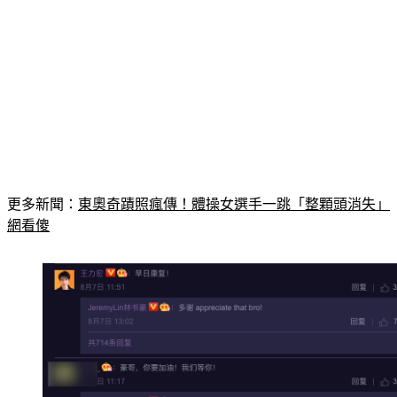
更多新聞：
東奧奇蹟照瘋傳！體操女選手一跳「整顆頭消失」
網看傻