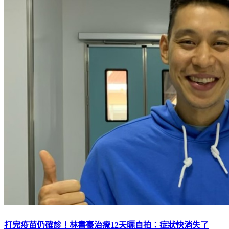
打完疫苗仍確診！林書豪治療12天曬自拍：症狀快消失了