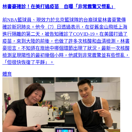
林書豪確診！在美打過疫苗 自曝「非常震驚又慌亂」
前NBA籃球員、現效力於北京籃球隊的台裔球星林書豪驚傳
確診新冠肺炎。他今（7）日透過表示，在從舊金山飛抵上海
進行隔離的第二天，被告知確診了COVID-19。在美國打過了
疫苗，來到大陸的前後，也做了許多次核酸和血清檢測，林書
豪坦言，不知道在旅途中哪個環節出現了狀況，最新一次核酸
檢測呈現陽性的最初幾個小時，他感到非常震驚並有些慌亂，
「但很快恢復了平靜」。
體育