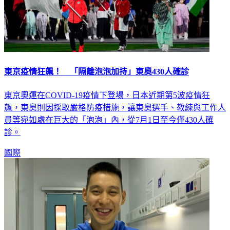
東京疫情狂飆！ 「隔離泡泡加持」東奧430人確診
東京奧運在COVID-19疫情下登場，日本近期第5波疫情狂
飆，東奧則因採取嚴格防疫措施，讓東奧選手、教練與工作人
員等宛如處在巨大的「泡泡」內，從7月1日至今僅430人確
診。
國際