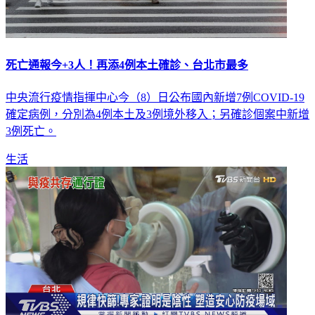
死亡通報今+3人！再添4例本土確診、台北市最多
中央流行疫情指揮中心今（8）日公布國內新增7例COVID-19
確定病例，分別為4例本土及3例境外移入；另確診個案中新增
3例死亡。
生活