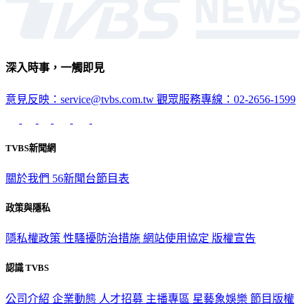
深入時事，一觸即見
意見反映：service@tvbs.com.tw
觀眾服務專線：02-2656-1599
TVBS新聞網
關於我們
56新聞台節目表
政策與隱私
隱私權政策
性騷擾防治措施
網站使用協定
版權宣告
認識 TVBS
公司介紹
企業動態
人才招募
主播專區
星藝象娛樂
節目版權