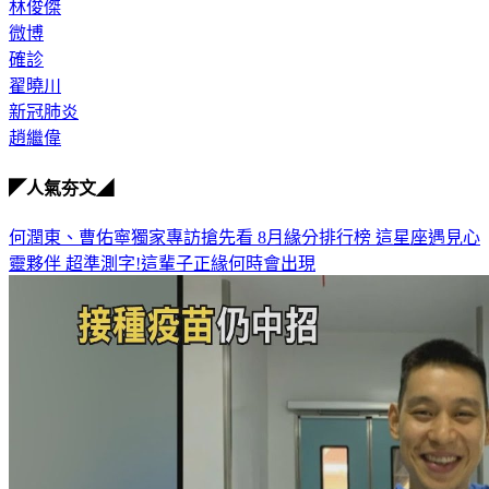
林俊傑
微博
確診
翟曉川
新冠肺炎
趙繼偉
◤人氣夯文◢
何潤東、曹佑寧獨家專訪搶先看
8月緣分排行榜 這星座遇見心
靈夥伴
超準測字!這輩子正緣何時會出現