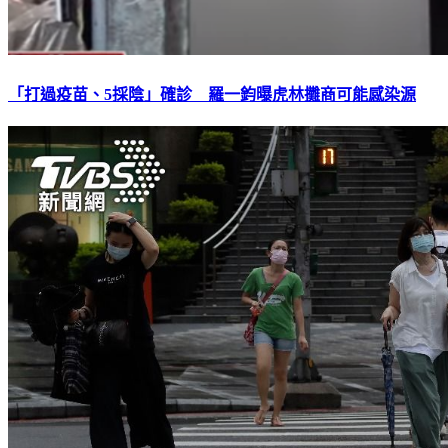
「打過疫苗、5採陰」確診 羅一鈞曝虎林攤商可能感染源