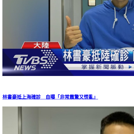
林書豪抵上海確診 自曝「非常震驚又慌亂」