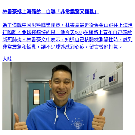
林書豪抵上海確診 自曝「非常震驚又慌亂」
為了備戰中國男籃職業聯賽，林書豪最近從舊金山飛往上海進
行隔離。令球迷錯愕的是，他今天(8/7)在網路上宣布自己確診
新冠肺炎。林書豪文中表示，知道自己核酸檢測陽性時，感到
非常震驚和慌亂，讓不少球迷感到心疼，留言替他打氣。
大陸