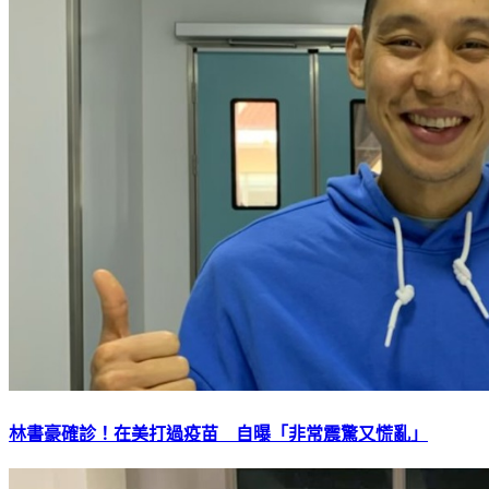
林書豪確診！在美打過疫苗 自曝「非常震驚又慌亂」