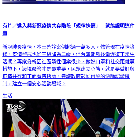
有片／進入與新冠疫情共存階段「規律快篩」 就能證明這件
事
新冠肺炎疫情，本土確診案例超過一萬多人，儘管現在疫情趨
緩，疫情警戒也從三級降為二級，但台灣能夠逐漸恢復正常生
活嗎？專家分析因社區隱性個案很少，做好口罩和社交距離等
措施下，邊境嚴管才是最重要，民眾建立心態，就是要做好與
疫情共存和正面看待快篩，建議政府鼓勵實施的快篩認證機
制，建立一個安心活動場域。
生活