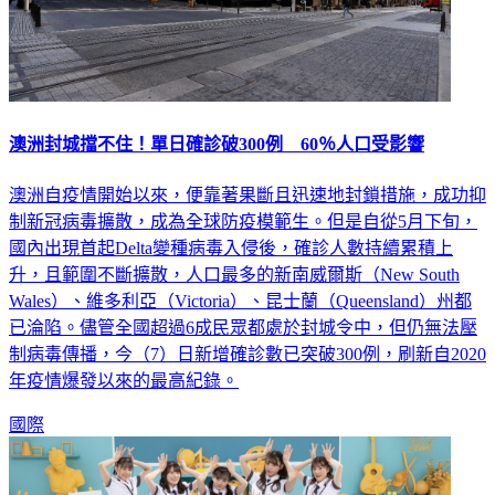
澳洲封城擋不住！單日確診破300例 60％人口受影響
澳洲自疫情開始以來，便靠著果斷且迅速地封鎖措施，成功抑
制新冠病毒擴散，成為全球防疫模範生。但是自從5月下旬，
國內出現首起Delta變種病毒入侵後，確診人數持續累積上
升，且範圍不斷擴散，人口最多的新南威爾斯（New South
Wales）、維多利亞（Victoria）、昆士蘭（Queensland）州都
已淪陷。儘管全國超過6成民眾都處於封城令中，但仍無法壓
制病毒傳播，今（7）日新增確診數已突破300例，刷新自2020
年疫情爆發以來的最高紀錄。
國際