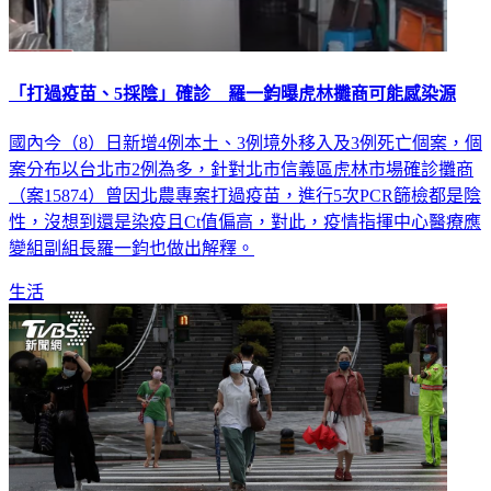
「打過疫苗、5採陰」確診 羅一鈞曝虎林攤商可能感染源
國內今（8）日新增4例本土、3例境外移入及3例死亡個案，個
案分布以台北市2例為多，針對北市信義區虎林市場確診攤商
（案15874）曾因北農專案打過疫苗，進行5次PCR篩檢都是陰
性，沒想到還是染疫且Ct值偏高，對此，疫情指揮中心醫療應
變組副組長羅一鈞也做出解釋。
生活