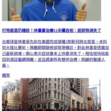
打完疫苗仍確診！林書豪治療12天曬自拍：症狀快消失了
台裔球星林書豪先前在美國完成接種2劑新冠肺炎疫苗，未料
到大陸比賽前，隔離期間篩檢卻發現確診，對此林書豪透露自
己最新病情，開心表示症狀基本上快要消失了，相信很快就能
回到酒店繼續隔離，並且感謝所有替他治療、照顧的醫護人
員。
體育