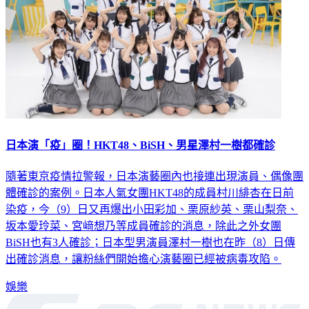
日本演「疫」圈！HKT48、BiSH、男星澤村一樹都確診
隨著東京疫情拉警報，日本演藝圈內也接連出現演員、偶像團
體確診的案例。日本人氣女團HKT48的成員村川緋杏在日前
染疫，今（9）日又再爆出小田彩加、栗原紗英、栗山梨奈、
坂本愛玲菜、宮﨑想乃等成員確診的消息，除此之外女團
BiSH也有3人確診；日本型男演員澤村一樹也在昨（8）日傳
出確診消息，讓粉絲們開始擔心演藝圈已經被病毒攻陷。
娛樂