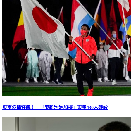
東京疫情狂飆！ 「隔離泡泡加持」東奧430人確診