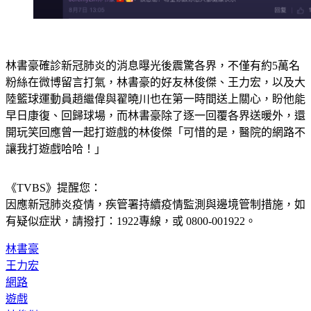
林書豪確診新冠肺炎的消息曝光後震驚各界，不僅有約5萬名
粉絲在微博留言打氣，林書豪的好友林俊傑、王力宏，以及大
陸籃球運動員趙繼偉與翟曉川也在第一時間送上關心，盼他能
早日康復、回歸球場，而林書豪除了逐一回覆各界送暖外，還
開玩笑回應曾一起打遊戲的林俊傑「可惜的是，醫院的網路不
讓我打遊戲哈哈！」
《TVBS》提醒您：
因應新冠肺炎疫情，疾管署持續疫情監測與邊境管制措施，
如
有疑似症狀，請撥打：1922專線，或 0800-001922。
林書豪
王力宏
網路
遊戲