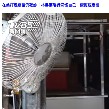
在美打過疫苗仍確診！林書豪曝近況怪自己：康復速度慢