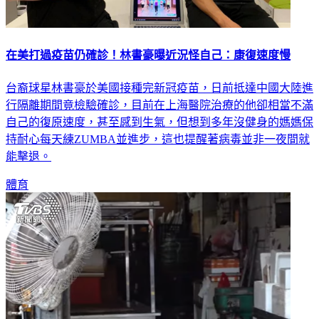
在美打過疫苗仍確診！林書豪曝近況怪自己：康復速度慢
台裔球星林書豪於美國接種完新冠疫苗，日前抵達中國大陸進
行隔離期間竟檢驗確診，目前在上海醫院治療的他卻相當不滿
自己的復原速度，甚至感到生氣，但想到多年沒健身的媽媽保
持耐心每天練ZUMBA並進步，這也提醒著病毒並非一夜間就
能擊退。
體育