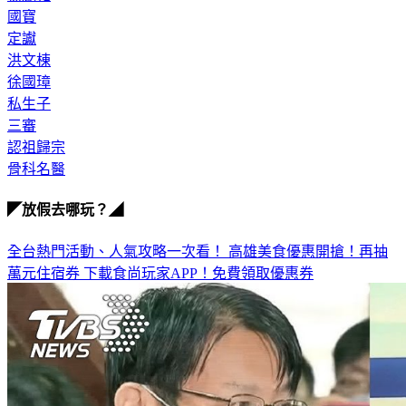
楊麗花
國寶
定讞
洪文棟
徐國璋
私生子
三審
認祖歸宗
骨科名醫
◤放假去哪玩？◢
全台熱門活動、人氣攻略一次看！
高雄美食優惠開搶！再抽
萬元住宿券
下載食尚玩家APP！免費領取優惠券