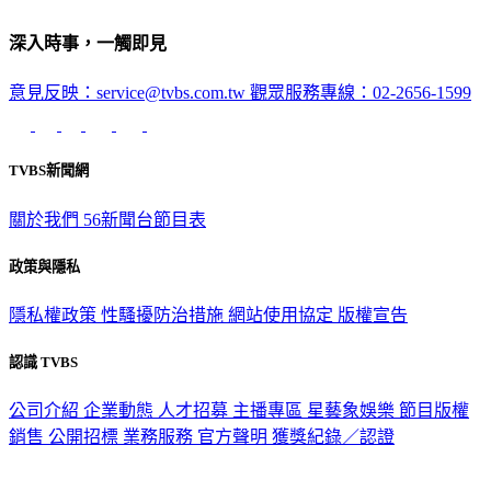
深入時事，一觸即見
意見反映：service@tvbs.com.tw
觀眾服務專線：02-2656-1599
TVBS新聞網
關於我們
56新聞台節目表
政策與隱私
隱私權政策
性騷擾防治措施
網站使用協定
版權宣告
認識 TVBS
公司介紹
企業動態
人才招募
主播專區
星藝象娛樂
節目版權
銷售
公開招標
業務服務
官方聲明
獲獎紀錄／認證