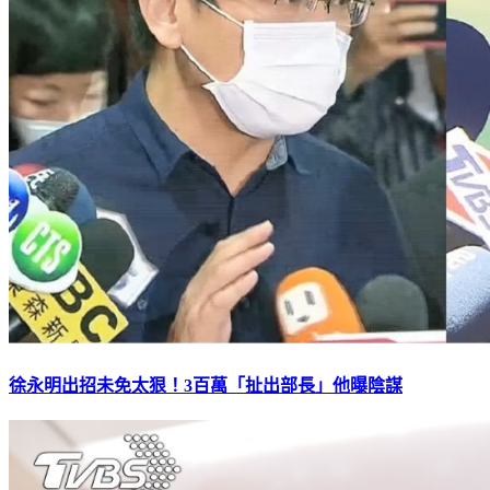
徐永明出招未免太狠！3百萬「扯出部長」他曝陰謀