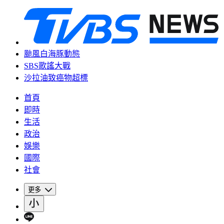
颱風白海豚動態
SBS歌謠大戰
沙拉油致癌物超標
首頁
即時
生活
政治
娛樂
國際
社會
更多