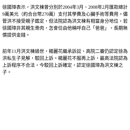
徐國璋表示，洪文棟曾分別於2004年3月、2008年2月匯款總計
9萬美元（約合台幣270萬）支付其學費及心臟手術等費用。儘
管洪不接受親子鑑定，但法院認為洪文棟有相當身分地位，若
徐國璋非其親生骨肉，怎會任由他稱呼自己「爸爸」，長期無
償提供金錢。
前年11月洪文棟過世，楊麗花繼承訴訟，高院二審仍認定徐為
洪私生子見解，駁回上訴。楊麗花不服再上訴，最高法院認為
上訴程序不合法，今駁回上訴確定，認定徐國璋為洪文棟之
子。