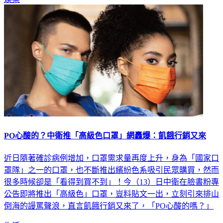
娛樂
PO心酸的？中衛推「高級色口罩」網轟爆：飢餓行銷又來
近日隨著確診病例增加，口罩需求量再度上升，身為「國家口
罩隊」之一的口罩，也不斷推出繽紛色系吸引民眾購買，然而
很多時候卻是「看得到買不到」！今（13）日中衛在臉書粉專
公告即將推出「高級色」口罩，豈料貼文一出，立刻引來排山
倒海的謾罵聲浪，直言飢餓行銷又來了，「PO心酸的嗎？」