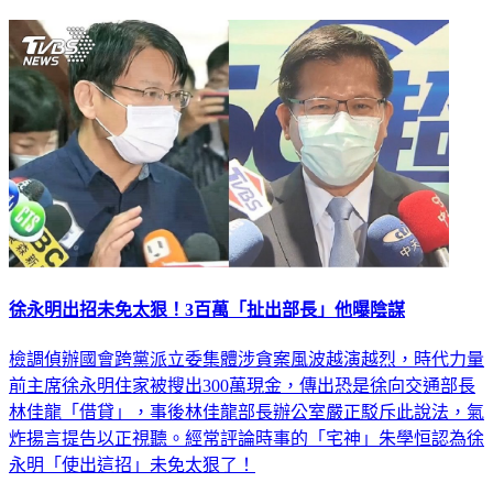
延伸閱讀
徐永明出招未免太狠！3百萬「扯出部長」他曝陰謀
檢調偵辦國會跨黨派立委集體涉貪案風波越演越烈，時代力量
前主席徐永明住家被搜出300萬現金，傳出恐是徐向交通部長
林佳龍「借貸」，事後林佳龍部長辦公室嚴正駁斥此說法，氣
炸揚言提告以正視聽。經常評論時事的「宅神」朱學恒認為徐
永明「使出這招」未免太狠了！