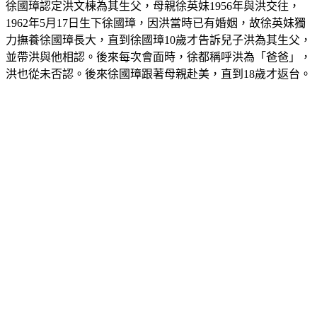
徐國璋認定洪文棟為其生父，母親徐英妹1956年與洪交往，
1962年5月17日生下徐國璋，因洪當時已有婚姻，故徐英妹獨
力撫養徐國璋長大，直到徐國璋10歲才告訴兒子洪為其生父，
並帶洪與他相認。後來每次會面時，徐都稱呼洪為「爸爸」，
洪也從未否認。後來徐國璋跟著母親赴美，直到18歲才返台。