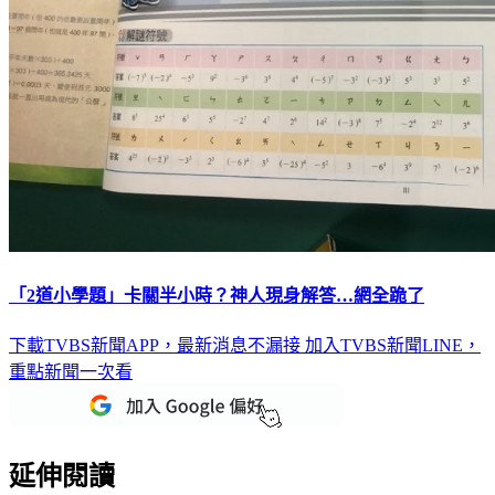
「2道小學題」卡關半小時？神人現身解答…網全跪了
下載TVBS新聞APP，最新消息不漏接
加入TVBS新聞LINE，
重點新聞一次看