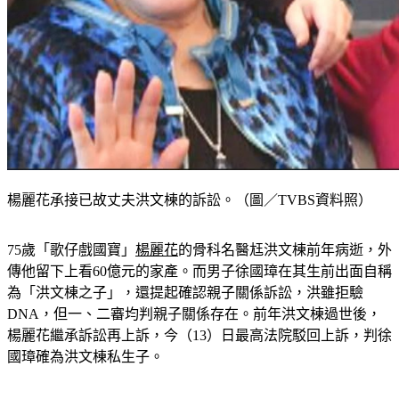
楊麗花承接已故丈夫洪文棟的訴訟。（圖／TVBS資料照）
75歲「歌仔戲國寶」
楊麗花
的骨科名醫尪洪文棟前年病逝，外
傳他留下上看60億元的家產。而男子徐國璋在其生前出面自稱
為「洪文棟之子」，還提起確認親子關係訴訟，洪雖拒驗
DNA，但一、二審均判親子關係存在。前年洪文棟過世後，
楊麗花繼承訴訟再上訴，今（13）日最高法院駁回上訴，判徐
國璋確為洪文棟私生子。