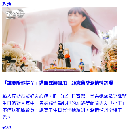
政治
「誰要陪你拼？」遭羅霈穎狠甩 28歲舊愛深情悼詞曝
藝人猝逝惹眾好友心疼，昨（12）日齊聚一堂為她60歲冥誕辦
生日派對。其中，曾被羅霈穎狠甩的28歲荷蘭前男友「小王」
不僅送花籃致意，還寫了生日賀卡給羅姐，深情悼詞全曝了
光。