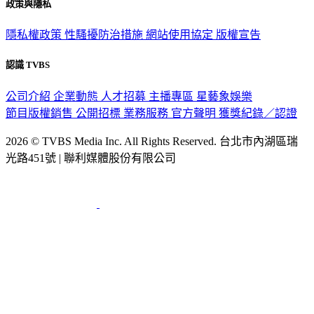
政策與隱私
隱私權政策
性騷擾防治措施
網站使用協定
版權宣告
認識 TVBS
公司介紹
企業動態
人才招募
主播專區
星藝象娛樂
節目版權銷售
公開招標
業務服務
官方聲明
獲獎紀錄／認證
2026 © TVBS Media Inc. All Rights Reserved. 台北市內湖區瑞
光路451號 | 聯利媒體股份有限公司