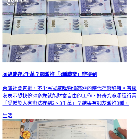
30歲能存2千萬？網激推「3種職業」辦得到
台灣社會普遍，不少民眾感嘆物價高漲的時代存錢好難。有網
友表示想找份30多歲就能財富自由的工作，好奇究竟哪種行業
「受僱於人有辦法存到2、3千萬」？結果有網友激推3種。
生活