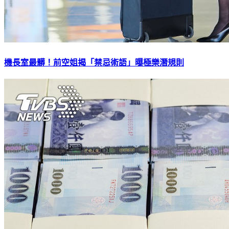
機長室最髒！前空姐揭「禁忌術語」曝極樂潛規則