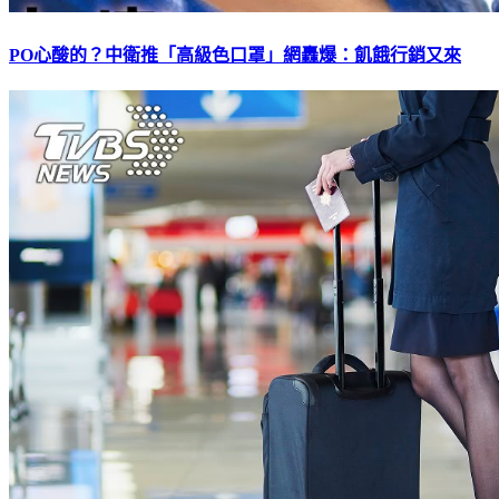
PO心酸的？中衛推「高級色口罩」網轟爆：飢餓行銷又來