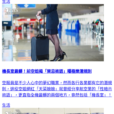
生活
機長室最髒！前空姐揭「禁忌術語」曝極樂潛規則
空服員是不少人心中的夢幻職業，然而各行各業都有它的潛規
則，退役空姐網紅「天菜娘娘」就曾經分享航空業的「性暗示
術語」，更直指全機最髒的兩個地方，竟然包括「機長室」！
生活