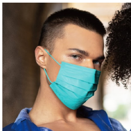
「誰要陪你拼？」遭羅霈穎狠甩 28歲舊愛深情悼詞曝