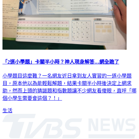
「2道小學題」卡關半小時？神人現身解答…網全跪了
小學題目這麼難？一名網友近日拿到友人實習的一道小學題
目，原本他以為能輕鬆解題，結果卡關半小時後決定上網求
助，然而上頭的猜謎題和指數題讓不少網友看傻眼，直呼「哪
個小學生需要會這個？！」
生活