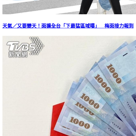
天氣／又要變天！雨擴全台「下最猛區域曝」 梅雨接力報到