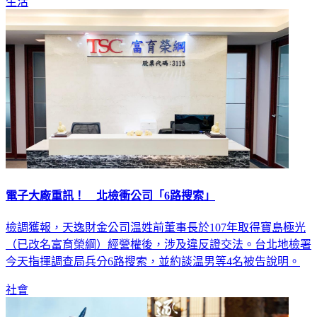
生活
電子大廠重訊！ 北檢衝公司「6路搜索」
檢調獲報，天逸財金公司温姓前董事長於107年取得寶島極光
（已改名富育榮綱）經營權後，涉及違反證交法。台北地檢署
今天指揮調查局兵分6路搜索，並約談温男等4名被告說明。
社會