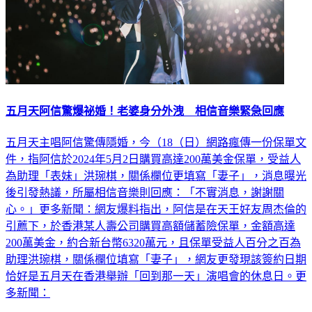
五月天阿信驚爆祕婚！老婆身分外洩 相信音樂緊急回應
五月天主唱阿信驚傳隱婚，今（18（日）網路瘋傳一份保單文
件，指阿信於2024年5月2日購買高達200萬美金保單，受益人
為助理「表妹」洪琬棋，關係欄位更填寫「妻子」，消息曝光
後引發熱議，所屬相信音樂則回應：「不實消息，謝謝關
心。」更多新聞：網友爆料指出，阿信是在天王好友周杰倫的
引薦下，於香港某人壽公司購買高額儲蓄險保單，金額高達
200萬美金，約合新台幣6320萬元，且保單受益人百分之百為
助理洪琬棋，關係欄位填寫「妻子」，網友更發現該簽約日期
恰好是五月天在香港舉辦「回到那一天」演唱會的休息日。更
多新聞：