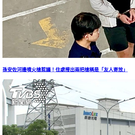
孫安佐河邊噴火槍惹議！住處搜出兩把槍稱是「友人寄放」