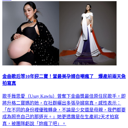
金曲歌后等10年迎二寶！當最美孕婦自嘲瘋了 爆產前兩天急
拍寫真
歌手舞思愛（Usay Kawlu）曾奪下金曲獎最佳原住民歌手，即
將升格二寶媽的她，在社群曬出多張孕婦寫真，感性表示：
「在不同的身份裡優雅轉身，不論是少女還是母親，我們都要
成為照亮自己的那道光。」她更透露是在生產前2天才拍寫
真，被團隊虧說「妳瘋了吧」。