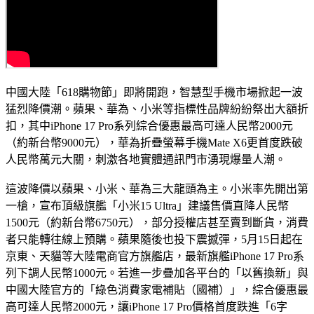
中國大陸「618購物節」即將開跑，智慧型手機市場掀起一波
猛烈降價潮。蘋果、華為、小米等指標性品牌紛紛祭出大額折
扣，其中iPhone 17 Pro系列綜合優惠最高可達人民幣2000元
（約新台幣9000元），華為折疊螢幕手機Mate X6更首度跌破
人民幣萬元大關，刺激各地實體通訊門市湧現爆量人潮。
這波降價以蘋果、小米、華為三大龍頭為主。小米率先開出第
一槍，宣布頂級旗艦「小米15 Ultra」建議售價直降人民幣
1500元（約新台幣6750元），部分授權店甚至賣到斷貨，消費
者只能轉往線上預購。蘋果隨後也投下震撼彈，5月15日起在
京東、天貓等大陸電商官方旗艦店，最新旗艦iPhone 17 Pro系
列下調人民幣1000元。若進一步疊加各平台的「以舊換新」與
中國大陸官方的「綠色消費家電補貼（國補）」，綜合優惠最
高可達人民幣2000元，讓iPhone 17 Pro價格首度跌進「6字