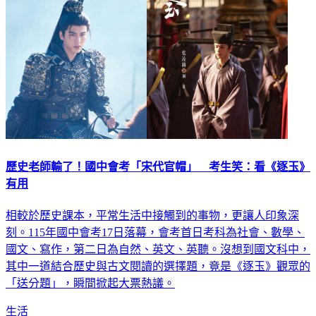
歷史老師輸了！國中會考「宋代官帽」 考生笑：看《逐玉》
有用
相較於歷史課本，平常生活中接觸到的事物，更讓人印象深
刻。115年國中會考17日落幕，會考首日考科為社會、數學、
國文、寫作，第二日為自然、英文、英聽。沒想到國文科中，
其中一道結合歷史與古文閱讀的選擇題，竟是《逐玉》觀眾的
「送分題」，瞬間掀起大票熱議。
生活