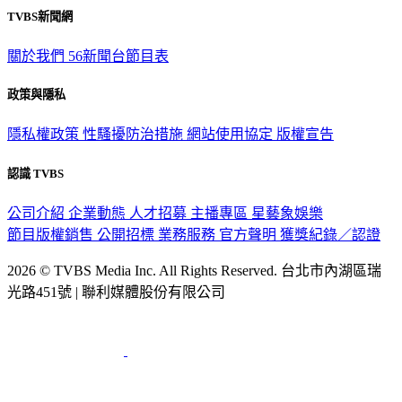
TVBS新聞網
關於我們
56新聞台節目表
政策與隱私
隱私權政策
性騷擾防治措施
網站使用協定
版權宣告
認識 TVBS
公司介紹
企業動態
人才招募
主播專區
星藝象娛樂
節目版權銷售
公開招標
業務服務
官方聲明
獲獎紀錄／認證
2026 © TVBS Media Inc. All Rights Reserved. 台北市內湖區瑞
光路451號 | 聯利媒體股份有限公司