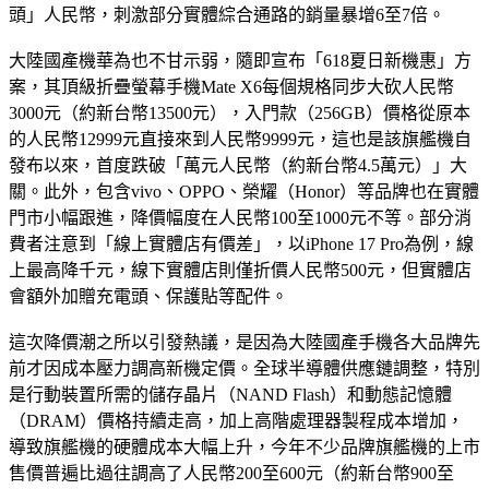
頭」人民幣，刺激部分實體綜合通路的銷量暴增6至7倍。
大陸國產機華為也不甘示弱，隨即宣布「618夏日新機惠」方
案，其頂級折疊螢幕手機Mate X6每個規格同步大砍人民幣
3000元（約新台幣13500元），入門款（256GB）價格從原本
的人民幣12999元直接來到人民幣9999元，這也是該旗艦機自
發布以來，首度跌破「萬元人民幣（約新台幣4.5萬元）」大
關。此外，包含vivo、OPPO、榮耀（Honor）等品牌也在實體
門市小幅跟進，降價幅度在人民幣100至1000元不等。部分消
費者注意到「線上實體店有價差」，以iPhone 17 Pro為例，線
上最高降千元，線下實體店則僅折價人民幣500元，但實體店
會額外加贈充電頭、保護貼等配件。
這次降價潮之所以引發熱議，是因為大陸國產手機各大品牌先
前才因成本壓力調高新機定價。全球半導體供應鏈調整，特別
是行動裝置所需的儲存晶片（NAND Flash）和動態記憶體
（DRAM）價格持續走高，加上高階處理器製程成本增加，
導致旗艦機的硬體成本大幅上升，今年不少品牌旗艦機的上市
售價普遍比過往調高了人民幣200至600元（約新台幣900至