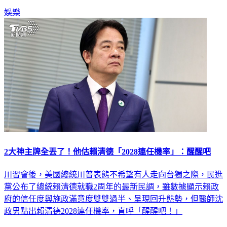
娛樂
2大神主牌全丟了！他估賴清德「2028連任機率」：醒醒吧
川習會後，美國總統川普表態不希望有人走向台獨之際，民進
黨公布了總統賴清德就職2周年的最新民調，雖數據顯示賴政
府的信任度與施政滿意度雙雙過半、呈現回升態勢，但醫師沈
政男點出賴清德2028連任機率，直呼「醒醒吧！」