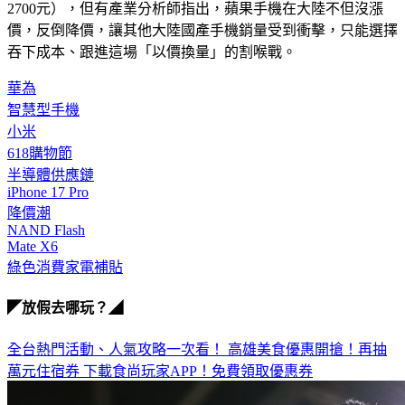
2700元），但有產業分析師指出，蘋果手機在大陸不但沒漲
價，反倒降價，讓其他大陸國產手機銷量受到衝擊，只能選擇
吞下成本、跟進這場「以價換量」的割喉戰。
華為
智慧型手機
小米
618購物節
半導體供應鏈
iPhone 17 Pro
降價潮
NAND Flash
Mate X6
綠色消費家電補貼
◤放假去哪玩？◢
全台熱門活動、人氣攻略一次看！
高雄美食優惠開搶！再抽
萬元住宿券
下載食尚玩家APP！免費領取優惠券