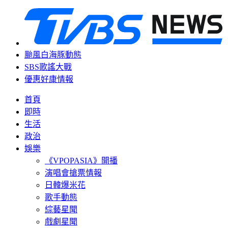
颱風白海豚動態
SBS歌謠大戰
優惠好康情報
首頁
即時
生活
政治
娛樂
《VPOPASIA》開播
演唱會搶票情報
日韓爆米花
歌手動態
綜藝星聞
戲劇星聞