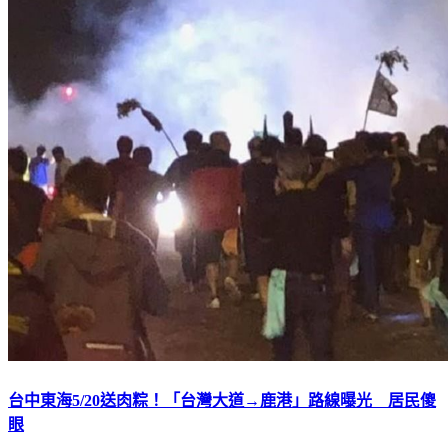
台中東海5/20送肉粽！「台灣大道→鹿港」路線曝光 居民傻
眼