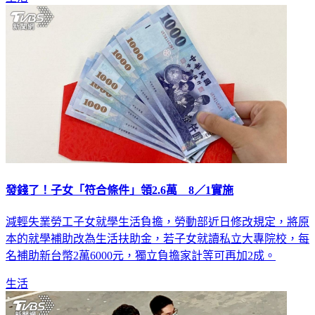
發錢了！子女「符合條件」領2.6萬 8／1實施
減輕失業勞工子女就學生活負擔，勞動部近日修改規定，將原
本的就學補助改為生活扶助金，若子女就讀私立大專院校，每
名補助新台幣2萬6000元，獨立負擔家計等可再加2成。
生活