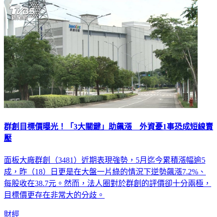
群創目標價曝光！「3大關鍵」助飆漲 外資憂1事恐成短線賣
壓
面板大廠群創（3481）近期表現強勢，5月迄今累積漲幅逾5
成，昨（18）日更是在大盤一片綠的情況下逆勢飆漲7.2%、
每股收在38.7元。然而，法人圈對於群創的評價卻十分兩極，
目標價更存在非常大的分歧。
財經