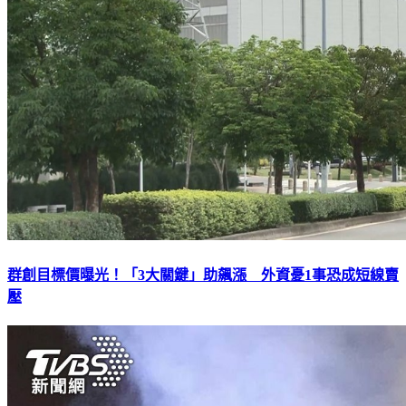
群創目標價曝光！「3大關鍵」助飆漲 外資憂1事恐成短線賣
壓