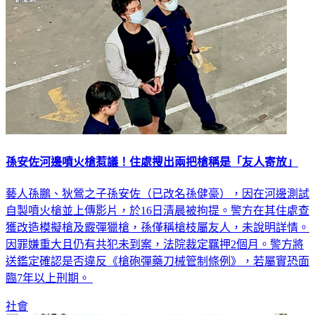
孫安佐河邊噴火槍惹議！住處搜出兩把槍稱是「友人寄放」
藝人孫鵬、狄鶯之子孫安佐（已改名孫健豪），因在河邊測試
自製噴火槍並上傳影片，於16日清晨被拘提。警方在其住處查
獲改造模擬槍及霰彈獵槍，孫僅稱槍枝屬友人，未說明詳情。
因罪嫌重大且仍有共犯未到案，法院裁定羈押2個月。警方將
送鑑定確認是否違反《槍砲彈藥刀械管制條例》，若屬實恐面
臨7年以上刑期。
社會