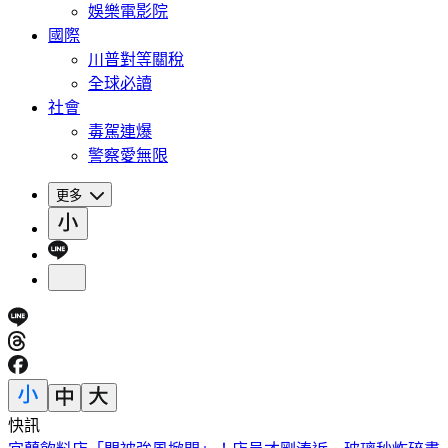
娛樂電影院
國際
川普對等關稅
全球必讀
社會
毒駕連爆
警察愛無限
更多
快訊