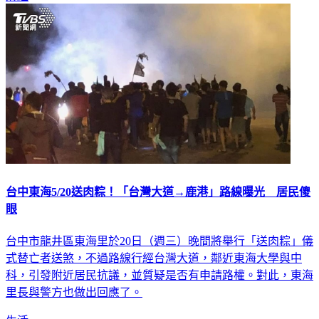
台中東海5/20送肉粽！「台灣大道→鹿港」路線曝光 居民傻
眼
台中市龍井區東海里於20日（週三）晚間將舉行「送肉粽」儀
式替亡者送煞，不過路線行經台灣大道，鄰近東海大學與中
科，引發附近居民抗議，並質疑是否有申請路權。對此，東海
里長與警方也做出回應了。