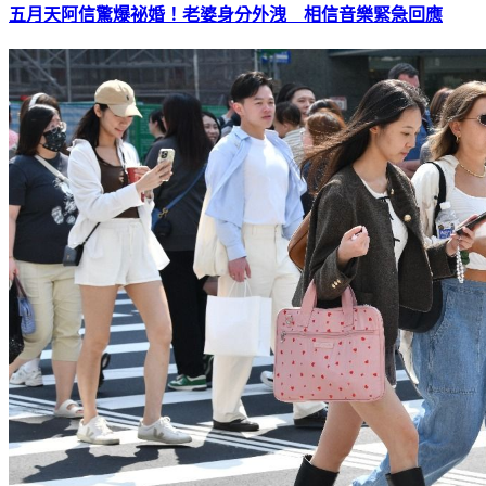
五月天阿信驚爆祕婚！老婆身分外洩 相信音樂緊急回應