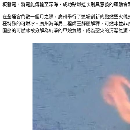
板發電，將電能傳輸至深海，成功點燃這次別具意義的運動會
在全運會倒數一個月之際，廣州舉行了這場創新的點燃聖火儀
種特殊的可燃冰。廣州海洋局工程師王靜麗解釋，可燃冰並非
固態的可燃冰被分解為純淨的甲烷氣體，成為聖火的清潔氣源