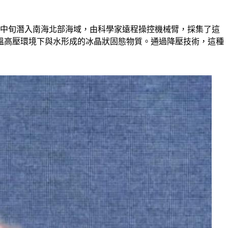
月中旬潛入南海北部海域，由科學家遠程操控機械臂，採集了這
溫高壓環境下與水形成的冰晶狀固態物質。通過降壓技術，這種