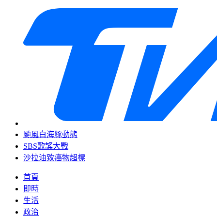
颱風白海豚動態
SBS歌謠大戰
沙拉油致癌物超標
首頁
即時
生活
政治