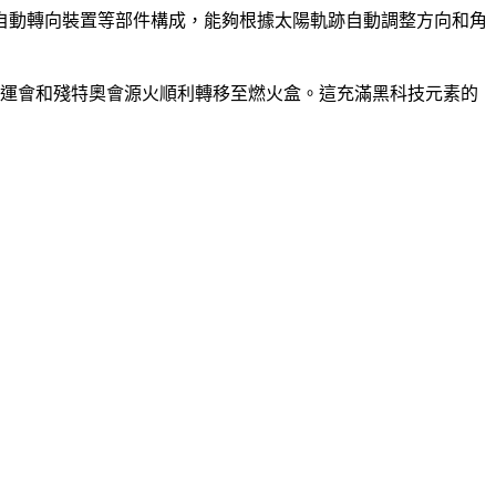
自動轉向裝置等部件構成，能夠根據太陽軌跡自動調整方向和角
五運會和殘特奧會源火順利轉移至燃火盒。這充滿黑科技元素的