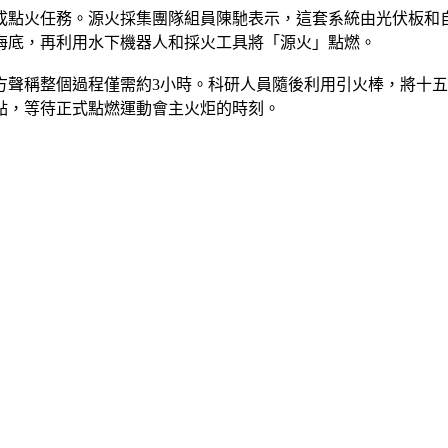
成點火任務。源火採集團隊組員陳馳表示，這套系統由光伏板和
海底，再利用水下機器人和採火工具將「源火」點燃。
方聲稱整個過程僅需約3小時。科研人員隨後利用引火棒，將十
點，等待正式點燃運動會主火炬的時刻。