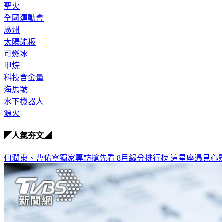
聖火
全國運動會
廣州
太陽能板
可燃冰
甲烷
科技含金量
海馬號
水下機器人
源火
◤人氣夯文◢
何潤東、曹佑寧獨家專訪搶先看
8月緣分排行榜 這星座遇見心