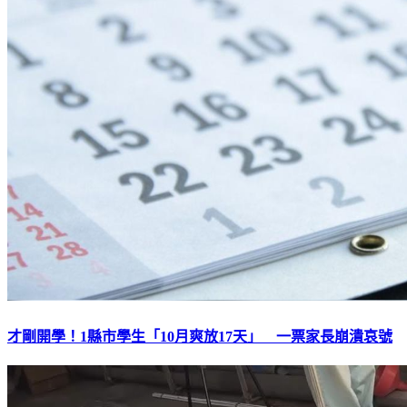
才剛開學！1縣市學生「10月爽放17天」 一票家長崩潰哀號