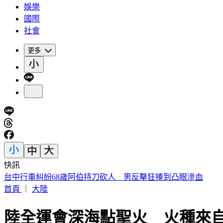
娛樂
國際
社會
更多
快訊
午後雨來了！「北北基等15縣市大雨特報」 恐一路下到晚
首頁
｜
大陸
陸全運會深海點聖火 火種來