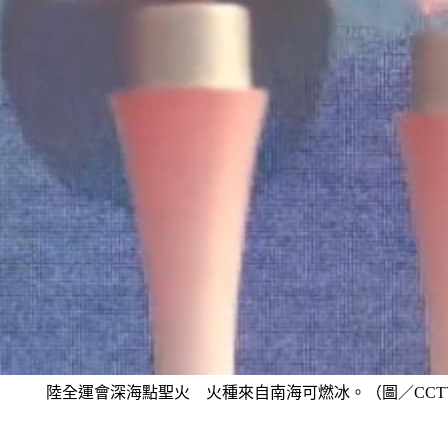
陸全運會深海點聖火 火種來自南海可燃冰。（圖／CCT