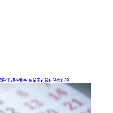
靈夥伴
超準測字!這輩子正緣何時會出現