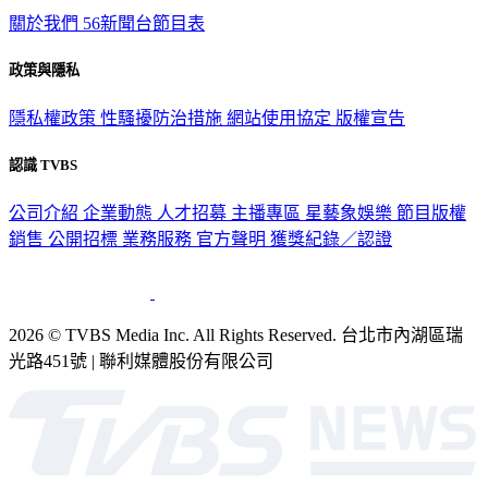
TVBS新聞網
關於我們
56新聞台節目表
政策與隱私
隱私權政策
性騷擾防治措施
網站使用協定
版權宣告
認識 TVBS
公司介紹
企業動態
人才招募
主播專區
星藝象娛樂
節目版權
銷售
公開招標
業務服務
官方聲明
獲獎紀錄／認證
2026 © TVBS Media Inc. All Rights Reserved. 台北市內湖區瑞
光路451號 | 聯利媒體股份有限公司