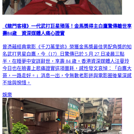
《龍門客棧》一代武打巨星殞落！金馬獎得主白鷹驚傳離世享
壽84歲 資深媒體人痛心證實
曾憑藉經典電影《千刀萬里追》榮獲金馬獎最佳男配角獎的知
名武打男星白鷹，今（17）日驚傳已於 5 月 27 日凌晨三點
半，在睡夢中安詳辭世，享壽 84 歲。香港資深媒體人汪曼玲
今日也在臉書上悲痛證實這項噩耗，感性發文哀悼：「白鷹大
哥，一路走好。」消息一出，令無數老影迷與電影圈後輩深感
不捨與惋惜。
娛樂