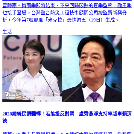
雲到晴的天氣，僅午後中部以北、宜蘭及其他山區有局部短暫
雷陣雨。梅雨季即將結束，不只回歸悶熱的夏季型態，颱風季
也接手登場。台灣整合防災工程技術顧問公司總監賈新興分
析，今年第7號颱風「米克拉」最快週五（19日）生成。
生活
2028總統民調翻轉！若能投反對票 盧秀燕淨支持率超車賴清
德