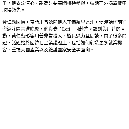
安全的重要性，但也呼籲應制定明確的規範。對於美中AI競
爭，他表達信心，認為只要美國積極參與，就能在這場競賽中
取得領先。
黃仁勳回憶，當時川普聽聞他人在佛羅里達州，便邀請他前往
海湖莊園共進晚餐，他與妻子Lori一同赴約。談到與川普的互
動，黃仁勳形容川普非常投入、極具魅力且健談，問了很多問
題，話題始終圍繞在企業議題上，包括如何創造更多就業機
會、重振美國產業以及維護國家安全等面向。