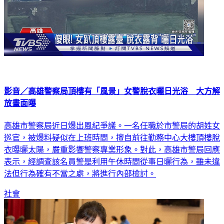
影音／高雄警察局頂樓有「風景」女警脫衣曬日光浴 大方解
放畫面曝
高雄市警察局近日爆出風紀爭議。一名任職於市警局的胡姓女
巡官，被爆料疑似在上班時間，擅自前往勤務中心大樓頂樓脫
衣曝曬太陽，嚴重影響警察專業形象。對此，高雄市警局回應
表示，經調查該名員警是利用午休時間從事日曬行為，雖未違
法但行為確有不當之處，將進行內部檢討。
社會