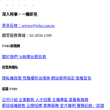
深入時事，一觸即見
意見反映：service@tvbs.com.tw
觀眾服務專線：02-2656-1599
TVBS新聞網
關於我們
56新聞台節目表
政策與隱私
隱私權政策
性騷擾防治措施
網站使用協定
版權宣告
認識 TVBS
公司介紹
企業動態
人才招募
主播專區
星藝象娛樂