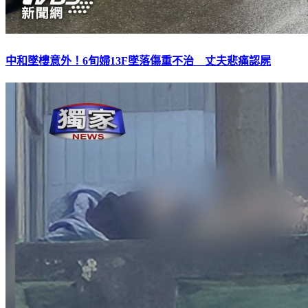
中和墜樓意外！6旬婦13F墜落傷重不治 丈夫悲痛認屍