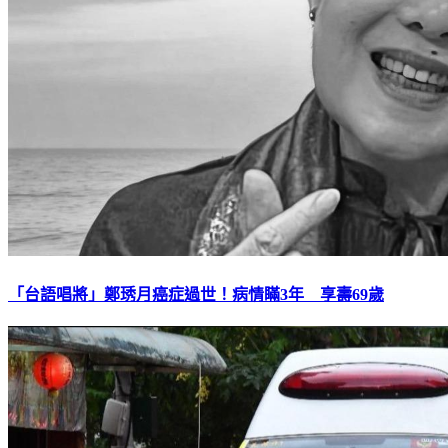
「台語唱將」鄭琇月癌症過世！病情瞞3年 享壽69歲