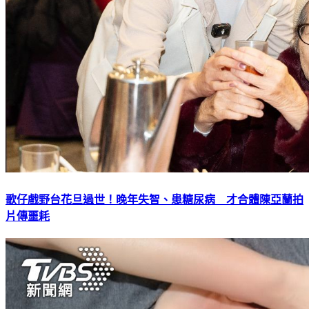
歌仔戲野台花旦過世！晚年失智、患糖尿病 才合體陳亞蘭拍
片傳噩耗