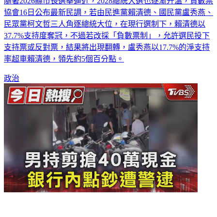
隨著2026縣市長選舉逼近，2028總統大選也逐漸升溫，負數票
協會16日公布最新民調，若由民進黨賴清德、國民黨盧秀燕、
民眾黨柯文哲三人角逐總統大位，在現行選制下，賴清德以
37.7%支持度奪冠，不過若改採「負數票制」，允許選民投下
支持票或反對票，結果將出現翻轉，盧秀燕以17.7%的淨支持
率超車賴清德，領先約5個百分點。
政治