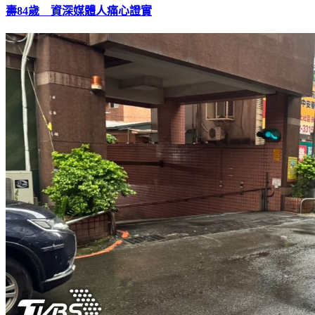
《龍門客棧》一代武打巨星殞落！金馬獎得主白鷹驚傳離世享
壽84歲 資深媒體人痛心證實