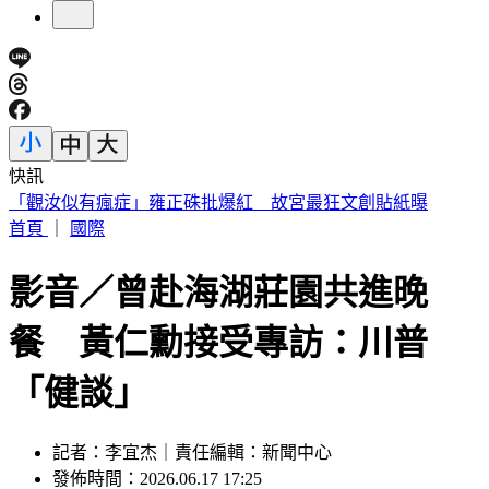
快訊
快訊／熊本今晚又震！規模4.5「極淺層地震」 深度僅10公
里
首頁
｜
國際
影音／曾赴海湖莊園共進晚
餐 黃仁勳接受專訪：川普
「健談」
記者：李宜杰｜責任編輯：新聞中心