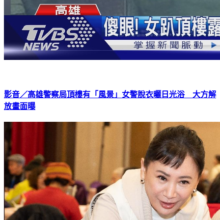
影音／高雄警察局頂樓有「風景」女警脫衣曬日光浴 大方解
放畫面曝