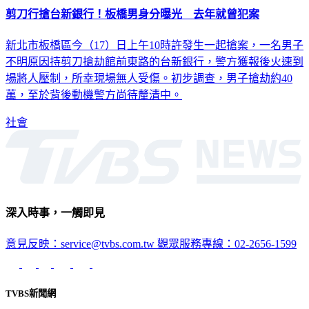
剪刀行搶台新銀行！板橋男身分曝光 去年就曾犯案
新北市板橋區今（17）日上午10時許發生一起搶案，一名男子
不明原因持剪刀搶劫館前東路的台新銀行，警方獲報後火速到
場將人壓制，所幸現場無人受傷。初步調查，男子搶劫約40
萬，至於背後動機警方尚待釐清中。
社會
深入時事，一觸即見
意見反映：service@tvbs.com.tw
觀眾服務專線：02-2656-1599