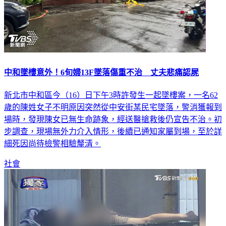
中和墜樓意外！6旬婦13F墜落傷重不治 丈夫悲痛認屍
新北市中和區今（16）日下午3時許發生一起墜樓案，一名62
歲的陳姓女子不明原因突然從中安街某民宅墜落，警消獲報到
場時，發現陳女已無生命跡象，經送醫搶救後仍宣告不治。初
步調查，現場無外力介入情形，後續已通知家屬到場，至於詳
細死因尚待檢警相驗釐清。
社會