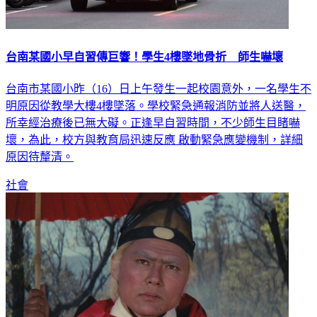
台南某國小早自習傳巨響！學生4樓墜地骨折 師生嚇壞
台南市某國小昨（16）日上午發生一起校園意外，一名學生不
明原因從教學大樓4樓墜落。學校緊急通報消防並將人送醫，
所幸經治療後已無大礙。正逢早自習時間，不少師生目睹嚇
壞，為此，校方與教育局迅速反應 啟動緊急應變機制，詳細
原因待釐清。
社會