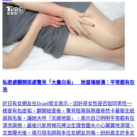
娛樂
私密處翻開這處驚見「大量白垢」 她當場崩潰：平常都有在
洗
近日有女網友在Dcard發文表示，因好奇女性是否如同男性一
樣會有包皮垢，翻開檢查後，驚見陰蒂與周邊竟然卡著衛生紙
屑與毛髮，讓她大呼「天崩地裂」，表示自己明明平常都有在
清洗兩側，最後只能用棉花棒沾生理食鹽水小心翼翼地清理。