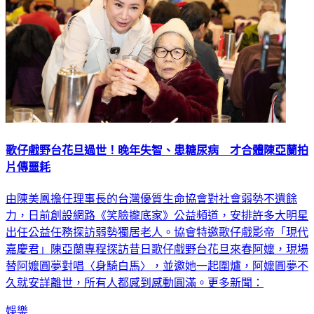
歌仔戲野台花旦過世！晚年失智、患糖尿病 才合體陳亞蘭拍
片傳噩耗
由陳美鳳擔任理事長的台灣優質生命協會對社會弱勢不遺餘
力，日前創設網路《笑臉攏底家》公益頻道，安排許多大明星
出任公益任務探訪弱勢獨居老人。協會特邀歌仔戲影帝「現代
嘉慶君」陳亞蘭專程探訪昔日歌仔戲野台花旦來春阿嬤，現場
替阿嬤圓夢對唱〈身騎白馬〉，並邀她一起圍爐，阿嬤圓夢不
久就安詳離世，所有人都感到感動圓滿。更多新聞：