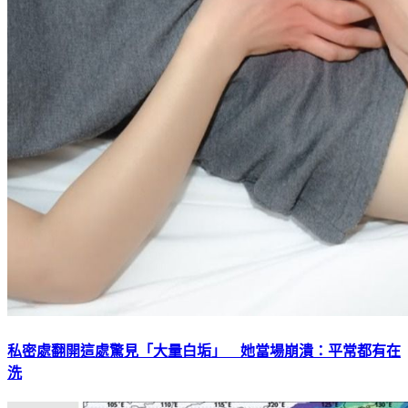
私密處翻開這處驚見「大量白垢」 她當場崩潰：平常都有在
洗