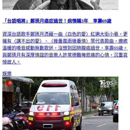
「台語唱將」鄭琇月癌症過世！病情瞞3年 享壽69歲
資深台語歌手鄭琇月憑藉一曲〈白色的愛〉紅遍大街小巷，更
擁有〈講不出的愛〉、〈幾番風雨幾番情〉等代表歌曲，療癒
溫暖的嗓音感動無數歌迷，沒想到因肺腺癌過世，享壽69歲。
與鄭琇月有深厚情誼的音樂人許常德難掩悲痛的心情，沉重哀
悼故人。
娛樂