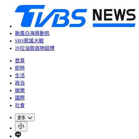
颱風白海豚動態
SBS歌謠大戰
沙拉油致癌物超標
首頁
即時
生活
政治
娛樂
國際
社會
更多