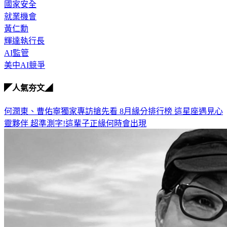
規範
國家安全
就業機會
黃仁勳
輝達執行長
AI監管
美中AI競爭
◤人氣夯文◢
何潤東、曹佑寧獨家專訪搶先看
8月緣分排行榜 這星座遇見心
靈夥伴
超準測字!這輩子正緣何時會出現