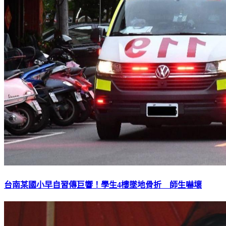
台南某國小早自習傳巨響！學生4樓墜地骨折 師生嚇壞