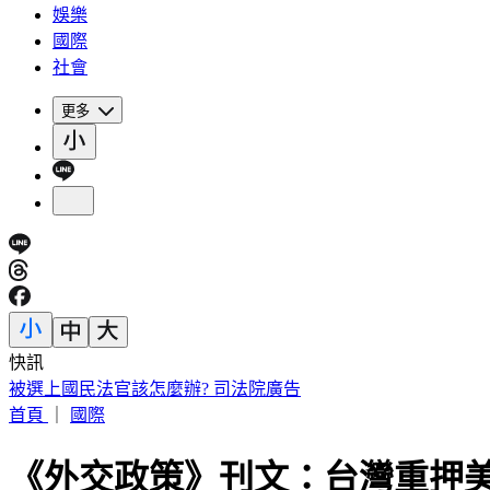
娛樂
國際
社會
更多
快訊
桃機8/13防空演習！網路降速線上報到注意、1服務暫停
首頁
｜
國際
《外交政策》刊文：台灣重押