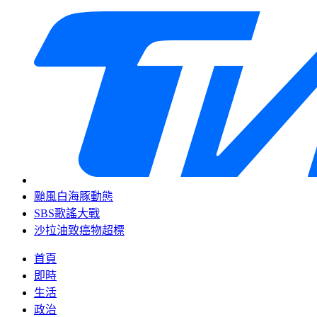
颱風白海豚動態
SBS歌謠大戰
沙拉油致癌物超標
首頁
即時
生活
政治