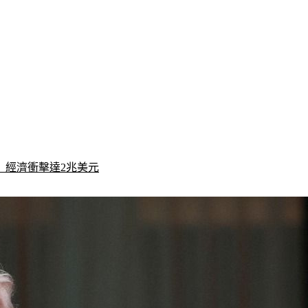
　經濟衝擊達2兆美元