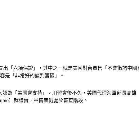
政府曾對台灣提出「六項保證」，其中之一就是美國對台軍售「不會徵
形容是「非常好的談判籌碼」。
為「美國會支持」。川習會後不久，美國代理海軍部長高雄（Hun
Rubio）就證實，軍售案仍處於審查階段。