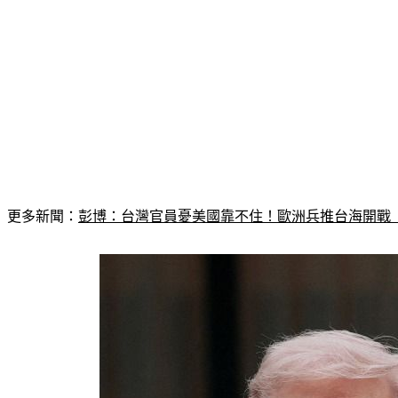
更多新聞：
彭博：台灣官員憂美國靠不住！歐洲兵推台海開戰