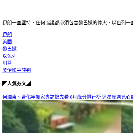
伊朗一直堅持，任何協議都必須包含黎巴嫩的停火，以色列一直在
伊朗
美國
黎巴嫩
以色列
川普
美伊和平談判
◤人氣夯文◢
何潤東、曹佑寧獨家專訪搶先看
8月緣分排行榜 這星座遇見心