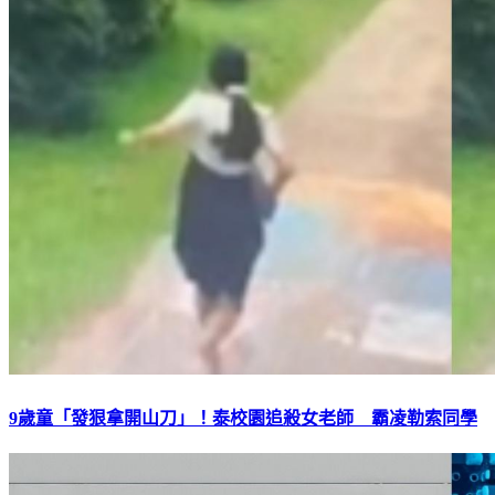
9歲童「發狠拿開山刀」！泰校園追殺女老師 霸凌勒索同學