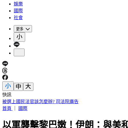
娛樂
國際
社會
更多
快訊
被選上國民法官該怎麼辦? 司法院廣告
首頁
｜
國際
以軍襲擊黎巴嫩！伊朗：與美