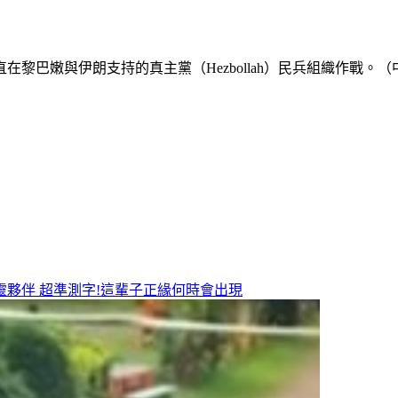
黎巴嫩與伊朗支持的真主黨（Hezbollah）民兵組織作戰。（
靈夥伴
超準測字!這輩子正緣何時會出現