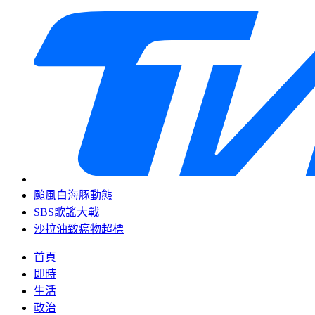
颱風白海豚動態
SBS歌謠大戰
沙拉油致癌物超標
首頁
即時
生活
政治