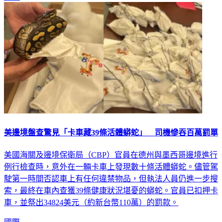
美邊境盤查驚見「卡車藏39條活體蟒蛇」 司機慘吞百萬罰單
美國海關及邊境保衛局（CBP）官員在德州與墨西哥邊境進行
例行檢查時，意外在一輛卡車上發現數十條活體蟒蛇。儘管駕
駛第一時間否認車上有任何違禁物品，但執法人員仍進一步搜
索，最終在車內查獲39條健康狀況堪憂的蟒蛇。官員已扣押卡
車，並祭出34824美元（約新台幣110萬）的罰款。