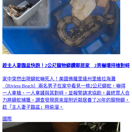
趁主人妻臨盆快跑！2公尺寵物蟒鑽鄰居家 2男嚇壞持槍對峙
家中突然出現蟒蛇嚇死人！美國佛羅里達州里維拉海灘
（Riviera Beach）兩名男子在家中看見一條2公尺蟒蛇，嚇得
一人拿槍、一人拿鏟與其對峙，並報警請求協助。最終眾人合
力將蟒蛇捕獲，調查發現原來是附近鄰居養了20年的寵物蟒，
趁「主人妻子臨盆」時偷溜。
國際