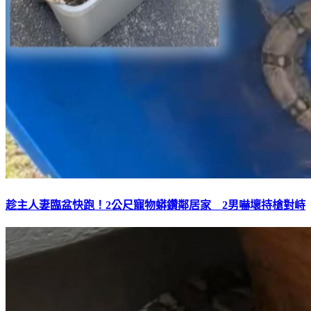
趁主人妻臨盆快跑！2公尺寵物蟒鑽鄰居家 2男嚇壞持槍對峙