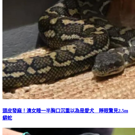
頭皮發麻！澳女睡一半胸口沉重以為是愛犬 睜眼驚見2.5m
蟒蛇