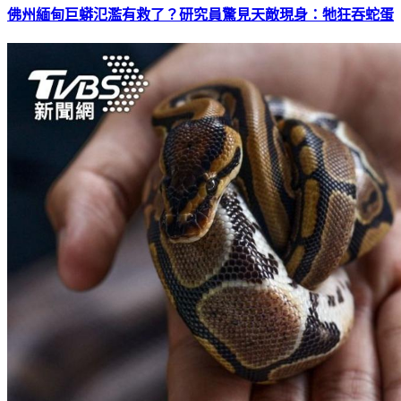
佛州緬甸巨蟒氾濫有救了？研究員驚見天敵現身：牠狂吞蛇蛋