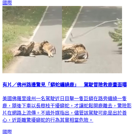
國際
有片／佛州路邊驚見「蟒蛇纏繞鹿」 駕駛冒險救鹿畫面曝
美國佛羅里達州一名駕駛近日目擊一隻巨蟒在路旁纏繞一隻
鹿，隨後下車以長樹枝干擾蟒蛇，才讓蛇鬆開鹿離去，驚險影
片在網路上流傳。不過外媒指出，儘管該駕駛可能是出於善
心，近距離驚擾蟒蛇的行為其實相當危險。
國際