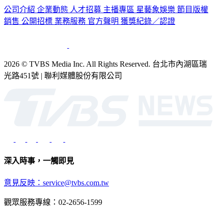
公司介紹
企業動態
人才招募
主播專區
星藝象娛樂
節目版權
銷售
公開招標
業務服務
官方聲明
獲獎紀錄／認證
2026 © TVBS Media Inc. All Rights Reserved. 台北市內湖區瑞
光路451號 | 聯利媒體股份有限公司
深入時事，一觸即見
意見反映：service@tvbs.com.tw
觀眾服務專線：02-2656-1599