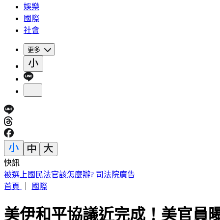
娛樂
國際
社會
更多
快訊
賠償承諾全跳票 割頸案楊爸淚怒轟加害者：做樣子給法官看
首頁
｜
國際
美伊和平協議近完成！美官員曝