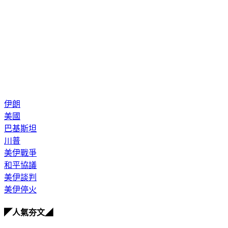
伊朗
美國
巴基斯坦
川普
美伊戰爭
和平協議
美伊談判
美伊停火
◤人氣夯文◢