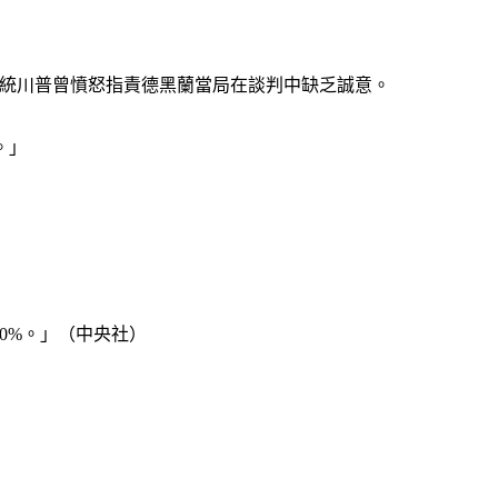
美國總統川普曾憤怒指責德黑蘭當局在談判中缺乏誠意。
。」
0%。」（中央社）