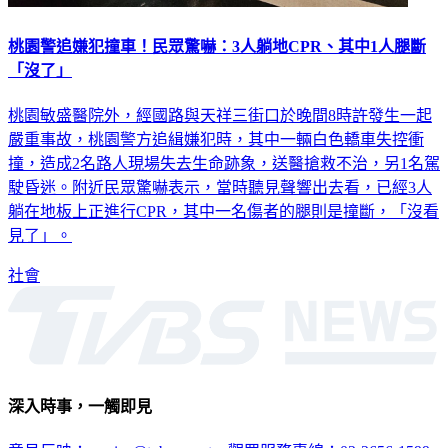
桃園警追嫌犯撞車！民眾驚嚇：3人躺地CPR、其中1人腿斷
「沒了」
桃園敏盛醫院外，經國路與天祥三街口於晚間8時許發生一起
嚴重事故，桃園警方追緝嫌犯時，其中一輛白色轎車失控衝
撞，造成2名路人現場失去生命跡象，送醫搶救不治，另1名駕
駛昏迷。附近民眾驚嚇表示，當時聽見聲響出去看，已經3人
躺在地板上正進行CPR，其中一名傷者的腿則是撞斷，「沒看
見了」。
社會
深入時事，一觸即見