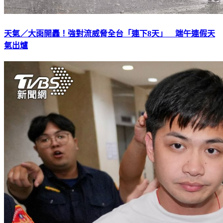
天氣／大雨開轟！強對流威脅全台「連下8天」 端午連假天
氣出爐