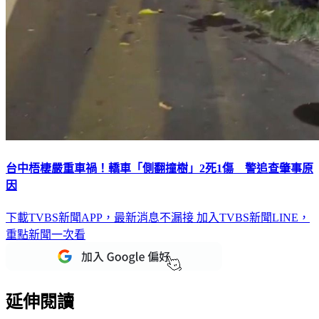
台中梧棲嚴重車禍！轎車「側翻撞樹」2死1傷 警追查肇事原
因
下載TVBS新聞APP，最新消息不漏接
加入TVBS新聞LINE，
重點新聞一次看
延伸閱讀