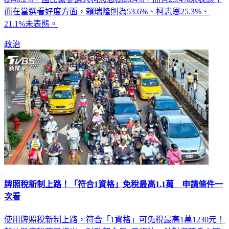
而在當選看好度方面，賴瑞隆則為53.6%、柯志恩25.3%、
21.1%未表態。
政治
牌照稅新制上路！「符合1資格」免稅最高1.1萬 申請條件一
次看
使用牌照稅新制上路，符合「1資格」可免稅最高1萬1230元！