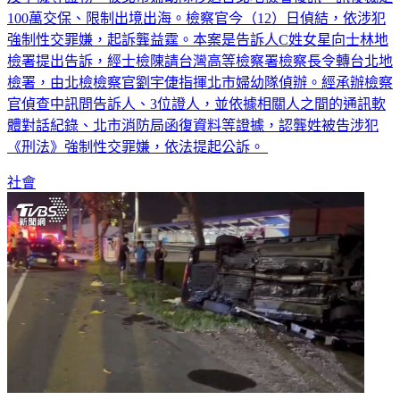
100萬交保、限制出境出海。檢察官今（12）日偵結，依涉犯
強制性交罪嫌，起訴龔益霆。本案是告訴人C姓女星向士林地
檢署提出告訴，經士檢陳請台灣高等檢察署檢察長令轉台北地
檢署，由北檢檢察官劉宇倢指揮北市婦幼隊偵辦。經承辦檢察
官偵查中訊問告訴人、3位證人，並依據相關人之間的通訊軟
體對話紀錄、北市消防局函復資料等證據，認龔姓被告涉犯
《刑法》強制性交罪嫌，依法提起公訴。
社會