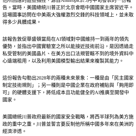
他所回應的這些指控，源自Anthropic於5月中旬發表的一份報
告。當時，美國總統川普正於北京會晤中國國家主席習近平。
這場國事訪問在中美兩大強權激烈交鋒的科技領域上，並未取
得多少具體成果。
該報告敦促華盛頓當局在AI領域對中國維持一到兩年的領先
優勢，並指出中國實驗室之所以能接近技術前沿，是因透過走
私受管制的美國晶片、在美方出口法規管轄不到的境外資料中
心遠端租用，以及利用美國模型輸出結果來複製其能力。
這份報告勾勒出2028年的兩種未來景象：一種是由「民主國家
制定技術規則」；另一種則是中國企業在政府補貼與「夠用即
可」的硬體支援下，將低成本且功能健全的AI推廣至開發中
國家。
美國總統川普政府最新的國家安全戰略，將西半球列為美方施
政的重中之重。川普並誓言要反制他所稱中國多年來在美洲的
經濟滲透。