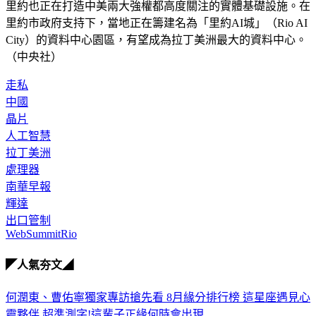
里約也正在打造中美兩大強權都高度關注的實體基礎設施。在
里約市政府支持下，當地正在籌建名為「里約AI城」（Rio AI 
City）的資料中心園區，有望成為拉丁美洲最大的資料中心。
（中央社）
走私
中國
晶片
人工智慧
拉丁美洲
處理器
南華早報
輝達
出口管制
WebSummitRio
◤人氣夯文◢
何潤東、曹佑寧獨家專訪搶先看
8月緣分排行榜 這星座遇見心
靈夥伴
超準測字!這輩子正緣何時會出現