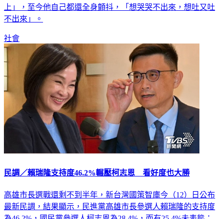
上」，至今他自己都還全身顫抖，「想哭哭不出來，想吐又吐
不出來」。
社會
民調／賴瑞隆支持度46.2%輾壓柯志恩 看好度也大勝
高雄市長選戰還剩不到半年，新台灣國策智庫今（12）日公布
最新民調，結果顯示，民進黨高雄市長參選人賴瑞隆的支持度
為46.2%，國民黨參選人柯志恩為28.4%，而有25.4%未表態；