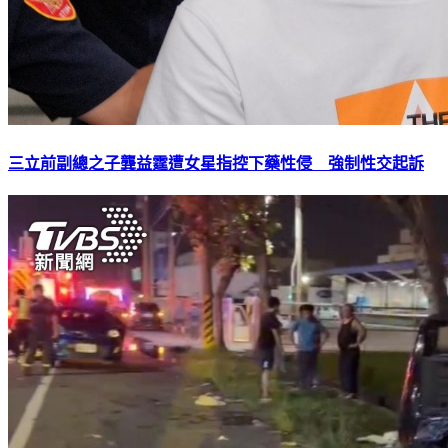
三立前副總之子龔益霆遭女星指控下藥性侵 強制性交起訴