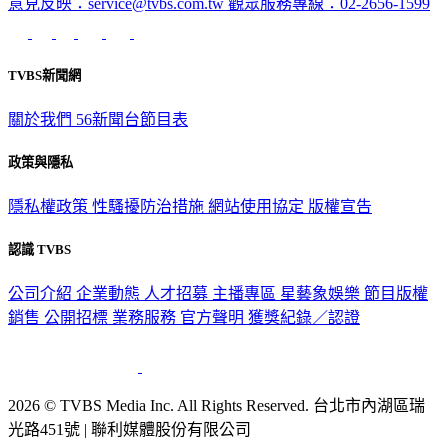
意見反映：service@tvbs.com.tw
觀眾服務專線：02-2656-1599
TVBS新聞網
關於我們
56新聞台節目表
政策與隱私
隱私權政策
性騷擾防治措施
網站使用協定
版權宣告
認識 TVBS
公司介紹
企業動態
人才招募
主播專區
星藝象娛樂
節目版權
銷售
公開招標
業務服務
官方聲明
獲獎紀錄／認證
2026 © TVBS Media Inc. All Rights Reserved. 台北市內湖區瑞
光路451號 | 聯利媒體股份有限公司