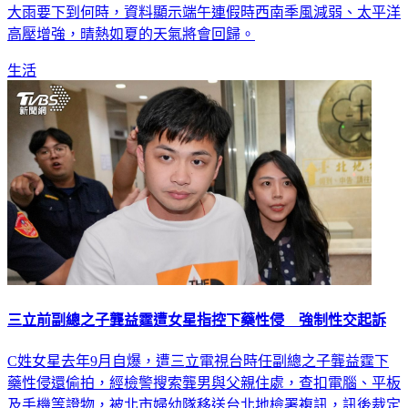
大雨要下到何時，資料顯示端午連假時西南季風減弱、太平洋
高壓增強，晴熱如夏的天氣將會回歸。
生活
三立前副總之子龔益霆遭女星指控下藥性侵 強制性交起訴
C姓女星去年9月自爆，遭三立電視台時任副總之子龔益霆下
藥性侵還偷拍，經檢警搜索龔男與父親住處，查扣電腦、平板
及手機等證物，被北市婦幼隊移送台北地檢署複訊，訊後裁定