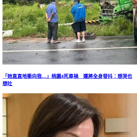
「她直直地衝向我…」桃園4死車禍 運將全身發抖：想哭也
想吐