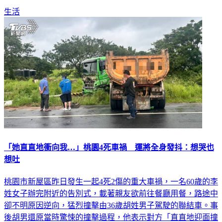
生活
「她直直地衝向我…」桃園4死車禍 運將全身發抖：想哭也
想吐
桃園市新屋區昨日發生一起4死2傷的重大車禍，一名60歲的李
姓女子辦完附近的告別式，載著親友欲前往餐廳用餐，路途中
卻不明原因逆向，猛烈撞擊由36歲胡姓男子駕駛的聯結車。事
後胡男還原當時驚悚的撞擊過程，他表示對方「直直地迎面撞