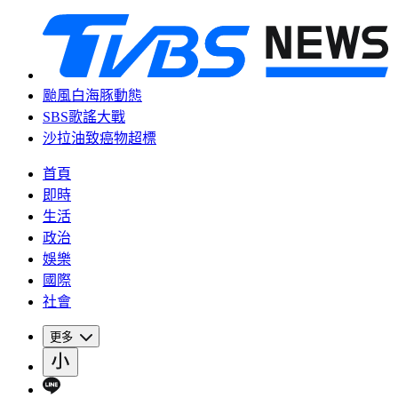
颱風白海豚動態
SBS歌謠大戰
沙拉油致癌物超標
首頁
即時
生活
政治
娛樂
國際
社會
更多