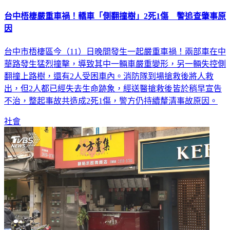
台中梧棲嚴重車禍！轎車「側翻撞樹」2死1傷 警追查肇事原
因
台中市梧棲區今（11）日晚間發生一起嚴重車禍！兩部車在中
華路發生猛烈撞擊，導致其中一輛車嚴重變形，另一輛失控側
翻撞上路樹，還有2人受困車內。消防隊到場搶救後將人救
出，但2人都已經失去生命跡象，經送醫搶救後皆於稍早宣告
不治，整起事故共造成2死1傷，警方仍持續釐清事故原因。
社會