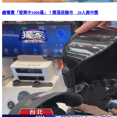
繳電費「發票中1000萬」！獎落這縣市 20人爽中獎