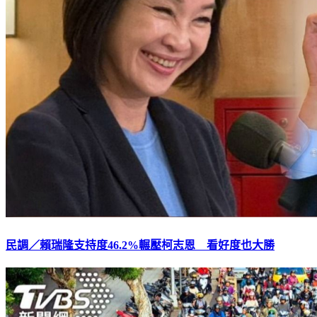
民調／賴瑞隆支持度46.2%輾壓柯志恩 看好度也大勝