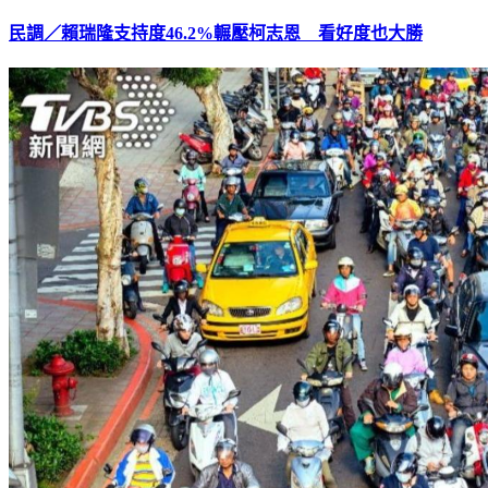
民調／賴瑞隆支持度46.2%輾壓柯志恩 看好度也大勝