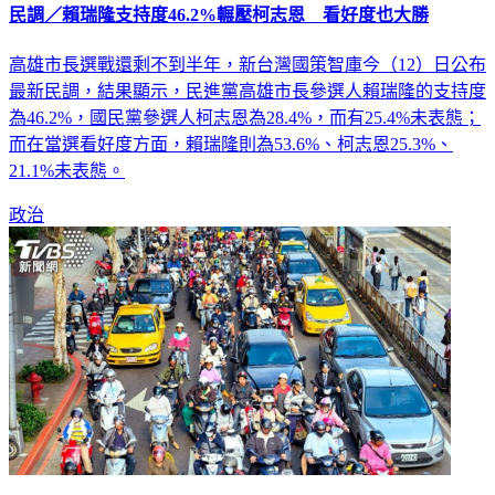
民調／賴瑞隆支持度46.2%輾壓柯志恩 看好度也大勝
高雄市長選戰還剩不到半年，新台灣國策智庫今（12）日公布
最新民調，結果顯示，民進黨高雄市長參選人賴瑞隆的支持度
為46.2%，國民黨參選人柯志恩為28.4%，而有25.4%未表態；
而在當選看好度方面，賴瑞隆則為53.6%、柯志恩25.3%、
21.1%未表態。
政治