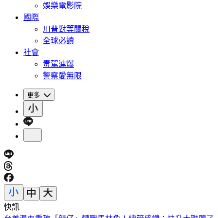
娛樂電影院
國際
川普對等關稅
全球必讀
社會
毒駕連爆
警察愛無限
更多
快訊