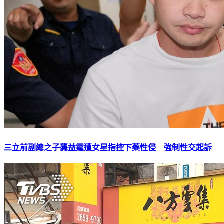
三立前副總之子龔益霆遭女星指控下藥性侵 強制性交起訴