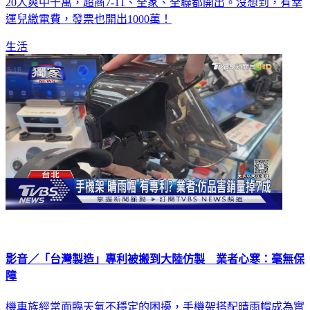
20人爽中千萬，超商7-11、全家、全聯都開出。沒想到，有幸
運兒繳電費，發票也開出1000萬！
生活
影音／「台灣製造」專利被搬到大陸仿製 業者心寒：毫無保
障
機車族經常面臨天氣不穩定的困擾，手機架搭配晴雨帽成為實