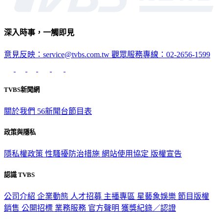
深入時事，一觸即見
意見反映：service@tvbs.com.tw
觀眾服務專線：02-2656-1599
TVBS新聞網
關於我們
56新聞台節目表
政策與隱私
隱私權政策
性騷擾防治措施
網站使用協定
版權宣告
認識 TVBS
公司介紹
企業動態
人才招募
主播專區
星藝象娛樂
節目版權
銷售
公開招標
業務服務
官方聲明
獲獎紀錄／認證