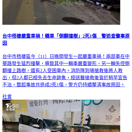
台中梧棲嚴重車禍！轎車「側翻撞樹」2死1傷 警追查肇事原
因
台中市梧棲區今（11）日晚間發生一起嚴重車禍！兩部車在中
華路發生猛烈撞擊，導致其中一輛車嚴重變形，另一輛失控側
翻撞上路樹，還有2人受困車內。消防隊到場搶救後將人救
出，但2人都已經失去生命跡象，經送醫搶救後皆於稍早宣告
不治，整起事故共造成2死1傷，警方仍持續釐清事故原因。
社會