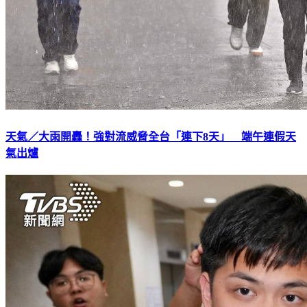
天氣／大雨開轟！強對流威脅全台「連下8天」 端午連假天
氣出爐