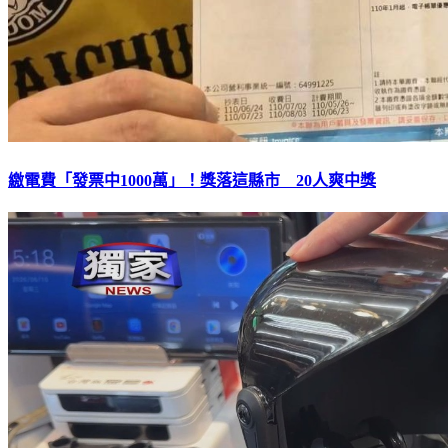
繳電費「發票中1000萬」！獎落這縣市 20人爽中獎