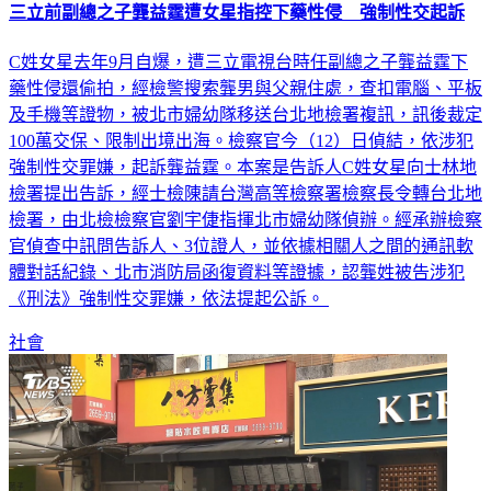
三立前副總之子龔益霆遭女星指控下藥性侵 強制性交起訴
C姓女星去年9月自爆，遭三立電視台時任副總之子龔益霆下
藥性侵還偷拍，經檢警搜索龔男與父親住處，查扣電腦、平板
及手機等證物，被北市婦幼隊移送台北地檢署複訊，訊後裁定
100萬交保、限制出境出海。檢察官今（12）日偵結，依涉犯
強制性交罪嫌，起訴龔益霆。本案是告訴人C姓女星向士林地
檢署提出告訴，經士檢陳請台灣高等檢察署檢察長令轉台北地
檢署，由北檢檢察官劉宇倢指揮北市婦幼隊偵辦。經承辦檢察
官偵查中訊問告訴人、3位證人，並依據相關人之間的通訊軟
體對話紀錄、北市消防局函復資料等證據，認龔姓被告涉犯
《刑法》強制性交罪嫌，依法提起公訴。
社會