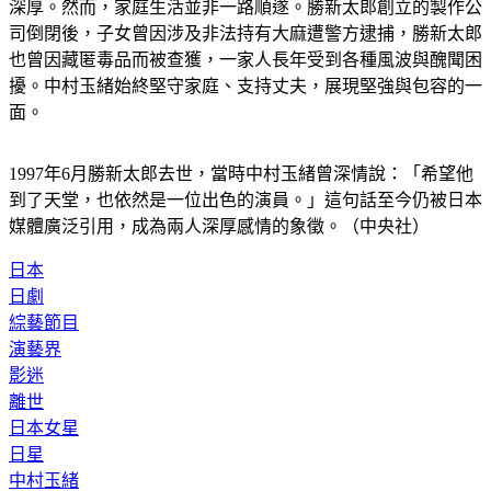
深厚。然而，家庭生活並非一路順遂。勝新太郎創立的製作公
司倒閉後，子女曾因涉及非法持有大麻遭警方逮捕，勝新太郎
也曾因藏匿毒品而被查獲，一家人長年受到各種風波與醜聞困
擾。中村玉緒始終堅守家庭、支持丈夫，展現堅強與包容的一
面。
1997年6月勝新太郎去世，當時中村玉緒曾深情說：「希望他
到了天堂，也依然是一位出色的演員。」這句話至今仍被日本
媒體廣泛引用，成為兩人深厚感情的象徵。（中央社）
日本
日劇
綜藝節目
演藝界
影迷
離世
日本女星
日星
中村玉緒