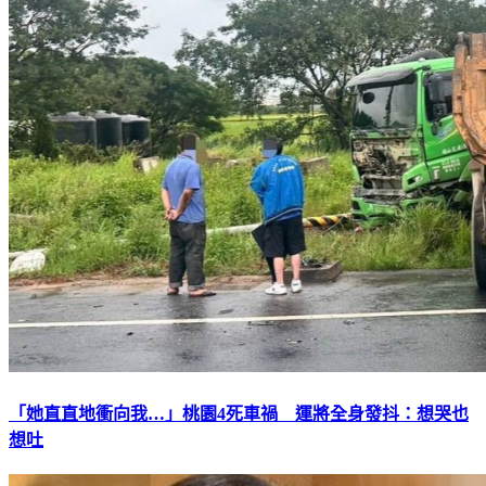
「她直直地衝向我…」桃園4死車禍 運將全身發抖：想哭也
想吐