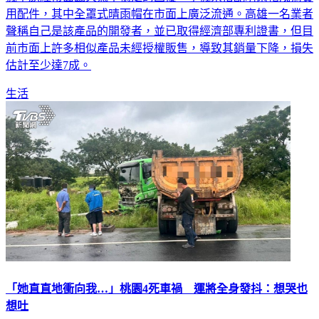
用配件，其中全罩式晴雨帽在市面上廣泛流通。高雄一名業者
聲稱自己是該產品的開發者，並已取得經濟部專利證書，但目
前市面上許多相似產品未經授權販售，導致其銷量下降，損失
估計至少達7成。
生活
「她直直地衝向我…」桃園4死車禍 運將全身發抖：想哭也
想吐