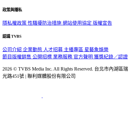
政策與隱私
隱私權政策
性騷擾防治措施
網站使用協定
版權宣告
認識 TVBS
公司介紹
企業動態
人才招募
主播專區
星藝象娛樂
節目版權銷售
公開招標
業務服務
官方聲明
獲獎紀錄／認證
2026 © TVBS Media Inc. All Rights Reserved. 台北市內湖區瑞
光路451號 | 聯利媒體股份有限公司