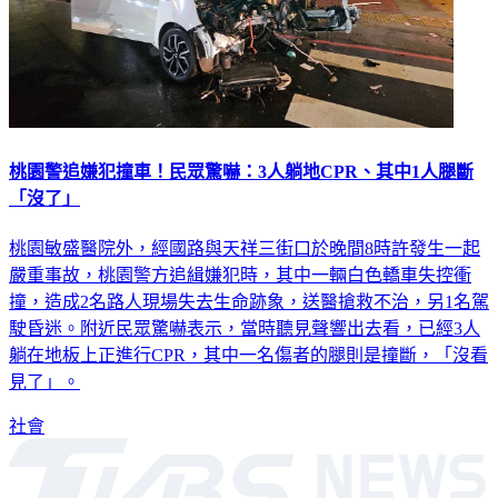
桃園警追嫌犯撞車！民眾驚嚇：3人躺地CPR、其中1人腿斷
「沒了」
桃園敏盛醫院外，經國路與天祥三街口於晚間8時許發生一起
嚴重事故，桃園警方追緝嫌犯時，其中一輛白色轎車失控衝
撞，造成2名路人現場失去生命跡象，送醫搶救不治，另1名駕
駛昏迷。附近民眾驚嚇表示，當時聽見聲響出去看，已經3人
躺在地板上正進行CPR，其中一名傷者的腿則是撞斷，「沒看
見了」。
社會