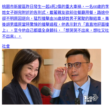
桃園市新屋區昨日發生一起4死2傷的重大車禍，一名60歲的李
姓女子辦完附近的告別式，載著親友欲前往餐廳用餐，路途中
卻不明原因逆向，猛烈撞擊由36歲胡姓男子駕駛的聯結車。事
後胡男還原當時驚悚的撞擊過程，他表示對方「直直地迎面撞
上」，至今他自己都還全身顫抖，「想哭哭不出來，想吐又吐
不出來」。
社會