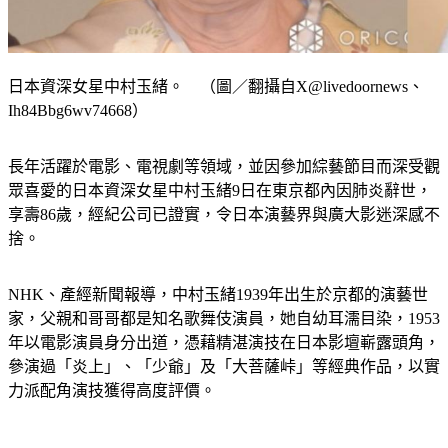
日本資深女星中村玉緒。 （圖／翻攝自X@livedoornews、
Ih84Bbg6wv74668）
長年活躍於電影、電視劇等領域，並因參加綜藝節目而深受觀
眾喜愛的日本資深女星中村玉緒9日在東京都內因肺炎辭世，
享壽86歲，經紀公司已證實，令日本演藝界與廣大影迷深感不
捨。
NHK、產經新聞報導，中村玉緒1939年出生於京都的演藝世
家，父親和哥哥都是知名歌舞伎演員，她自幼耳濡目染，1953
年以電影演員身分出道，憑藉精湛演技在日本影壇嶄露頭角，
參演過「炎上」、「少爺」及「大菩薩峠」等經典作品，以實
力派配角演技獲得高度評價。