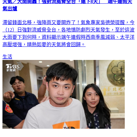
天氣／大雨開轟！強對流威脅全台「連下8天」 端午連假天
氣出爐
滯留鋒面北移，強降雨又要開炸了！氣象專家吳德榮提醒，今
（12）日強對流威脅全台，各地慎防劇烈天氣發生，至於這波
大雨要下到何時，資料顯示端午連假時西南季風減弱、太平洋
高壓增強，晴熱如夏的天氣將會回歸。
生活