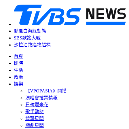
颱風白海豚動態
SBS歌謠大戰
沙拉油致癌物超標
首頁
即時
生活
政治
娛樂
《VPOPASIA》開播
演唱會搶票情報
日韓爆米花
歌手動態
綜藝星聞
戲劇星聞