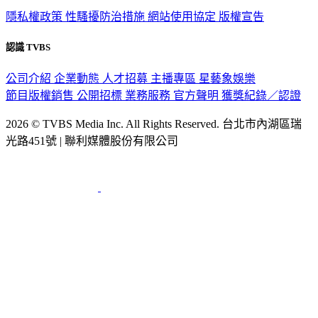
政策與隱私
隱私權政策
性騷擾防治措施
網站使用協定
版權宣告
認識 TVBS
公司介紹
企業動態
人才招募
主播專區
星藝象娛樂
節目版權銷售
公開招標
業務服務
官方聲明
獲獎紀錄／認證
2026 © TVBS Media Inc. All Rights Reserved. 台北市內湖區瑞
光路451號 | 聯利媒體股份有限公司