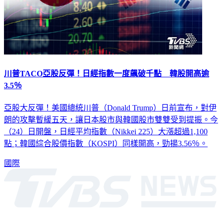
川普TACO亞股反彈！日經指數一度飆破千點 韓股開高逾
3.5％
亞股大反彈！美國總統川普（Donald Trump）日前宣布，對伊
朗的攻擊暫緩五天，讓日本股市與韓國股市雙雙受到提振。今
（24）日開盤，日經平均指數（Nikkei 225）大漲超過1,100
點；韓國綜合股價指數（KOSPI）同樣開高，勁揚3.56％。
國際