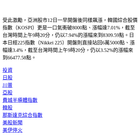
受此激勵，亞洲股市12日一早開盤後同樣飆漲，韓國綜合股價
指數（KOSPI）更是一口氣衝破8000點、漲幅達7.01%，截至
台灣時間上午9時20分，仍以7.94%的漲幅來到8309.59點。日
本日經225指數（Nikkei 225）開盤則直接站回6萬5000點、漲
幅達3.4%，截至台灣時間上午9時20分，仍以3.52%的漲幅來
到66477.58點。
投資
日股
川普
亞股
費城半導體指數
韓股
那斯達克綜合指數
美股新聞
美伊停火