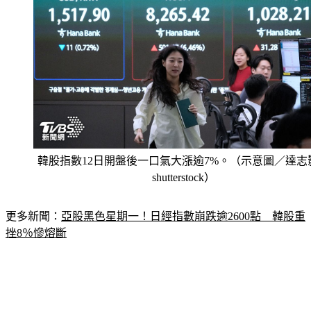
韓股指數12日開盤後一口氣大漲逾7%。（示意圖／達志
shutterstock）
更多新聞：
亞股黑色星期一！日經指數崩跌逾2600點　韓股重
挫8％慘熔斷