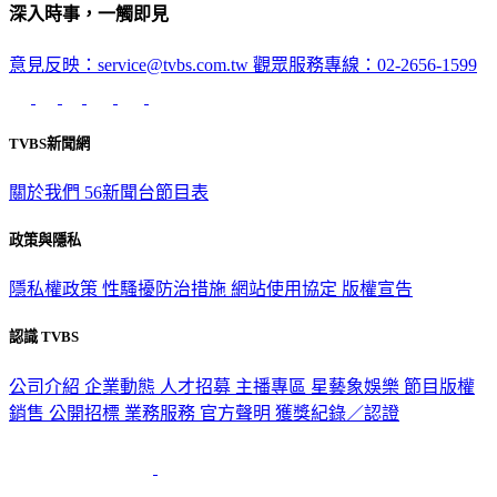
深入時事，一觸即見
意見反映：service@tvbs.com.tw
觀眾服務專線：02-2656-1599
TVBS新聞網
關於我們
56新聞台節目表
政策與隱私
隱私權政策
性騷擾防治措施
網站使用協定
版權宣告
認識 TVBS
公司介紹
企業動態
人才招募
主播專區
星藝象娛樂
節目版權
銷售
公開招標
業務服務
官方聲明
獲獎紀錄／認證