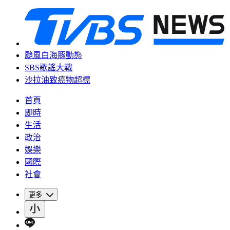
颱風白海豚動態
SBS歌謠大戰
沙拉油致癌物超標
首頁
即時
生活
政治
娛樂
國際
社會
更多