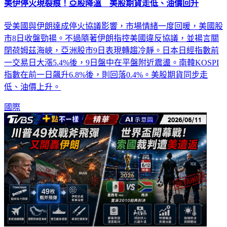
美伊停火現裂痕！亞股降溫 美股期貨走低、油價回升
受美國與伊朗達成停火協議影響，市場情緒一度回暖，美國股
市8日收盤勁揚。不過隨著伊朗指控美國違反協議，並揚言關
閉荷姆茲海峽，亞洲股市9日表現轉趨冷靜。日本日經指數前
一交易日大漲5.4%後，9日盤中在平盤附近震盪。南韓KOSPI
指數在前一日飆升6.8%後，則回落0.4%。美股期貨同步走
低、油價上升。
國際