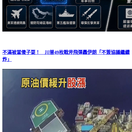
不滿被當傻子耍！ 川普49枚戰斧飛彈轟伊朗「不簽協議繼續
炸」