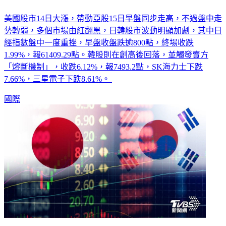
亞股跳水！日經重摔逾800點翻黑 韓股終場跌6%觸發熔斷
美國股市14日大漲，帶動亞股15日早盤同步走高，不過盤中走
勢轉弱，多個市場由紅翻黑，日韓股市波動明顯加劇，其中日
經指數盤中一度重挫，早盤收盤跌逾800點，終場收跌
1.99%，報61409.29點。韓股則在創高後回落，並觸發賣方
「熔斷機制」，收跌6.12%，報7493.2點，SK海力士下跌
7.66%，三星電子下跌8.61%。
國際