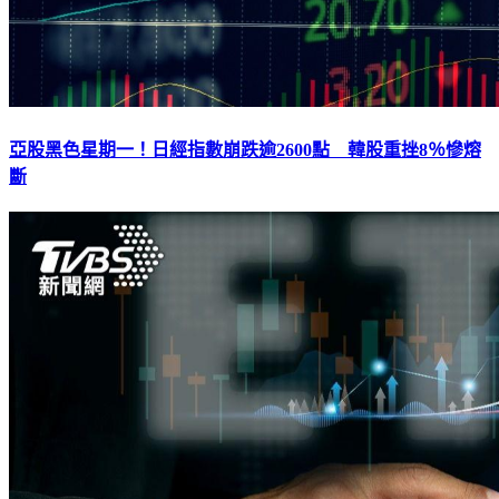
亞股黑色星期一！日經指數崩跌逾2600點 韓股重挫8％慘熔
斷