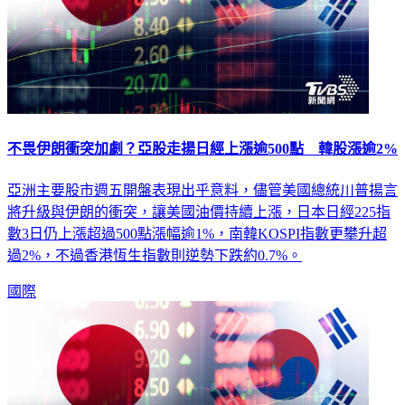
不畏伊朗衝突加劇？亞股走揚日經上漲逾500點 韓股漲逾2%
亞洲主要股市週五開盤表現出乎意料，儘管美國總統川普揚言
將升級與伊朗的衝突，讓美國油價持續上漲，日本日經225指
數3日仍上漲超過500點漲幅逾1%，南韓KOSPI指數更攀升超
過2%，不過香港恆生指數則逆勢下跌約0.7%。
國際