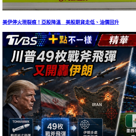
美伊停火現裂痕！亞股降溫 美股期貨走低、油價回升