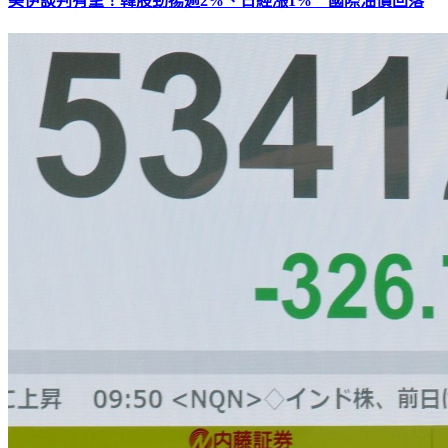
美伊談判有望！韓股勁揚逾2%、日經漲1% 國際油價回落