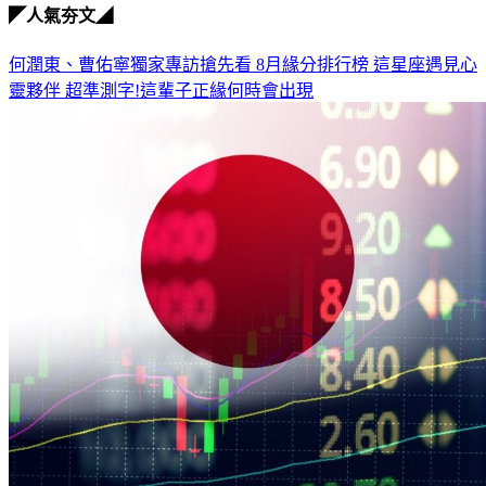
◤人氣夯文◢
何潤東、曹佑寧獨家專訪搶先看
8月緣分排行榜 這星座遇見心
靈夥伴
超準測字!這輩子正緣何時會出現