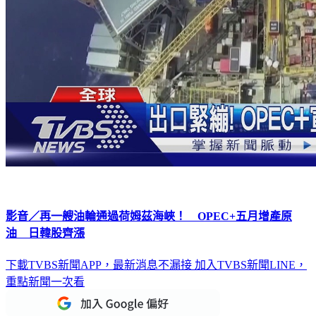
影音／再一艘油輪通過荷姆茲海峽！ OPEC+五月增產原
油 日韓股齊漲
下載TVBS新聞APP，最新消息不漏接
加入TVBS新聞LINE，
重點新聞一次看