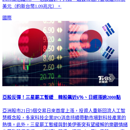
2400萬活躍用戶，佔該國近半人口，過去12個月營收達350億
美元（約新台幣1.09兆元）。
國際
亞股反彈！三星罷工暫緩 韓股飆近6％、日經漲逾2000點
亞洲股市21日5個交易日來首度上漲，投資人重新回流人工智
慧概念股，多家科技企業IPO消息持續帶動市場對科技產業的