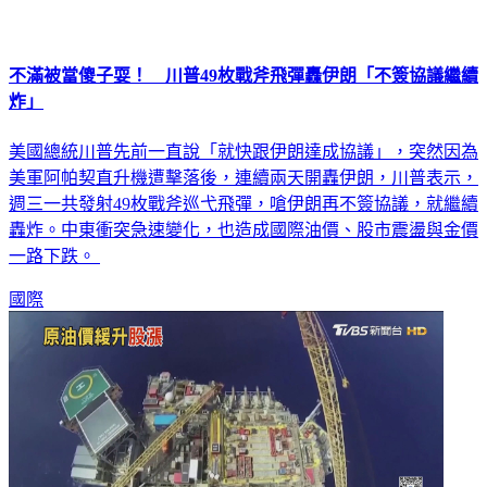
不滿被當傻子耍！ 川普49枚戰斧飛彈轟伊朗「不簽協議繼續
炸」
美國總統川普先前一直說「就快跟伊朗達成協議」，突然因為
美軍阿帕契直升機遭擊落後，連續兩天開轟伊朗，川普表示，
週三一共發射49枚戰斧巡弋飛彈，嗆伊朗再不簽協議，就繼續
轟炸。中東衝突急速變化，也造成國際油價、股市震盪與金價
一路下跌。
國際