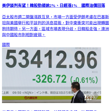
美伊談判有望！韓股勁揚逾2%、日經漲1% 國際油價回落
亞太股市週二開盤漲跌互見，市場一方面受伊朗考慮在巴基斯
坦與美國舉行和平談判的消息提振，對中東衝突可能出現轉圜
抱持期待，另一方面，區域市場表現分歧，日韓股走強，澳洲
與中國股市則相對疲弱。
國際