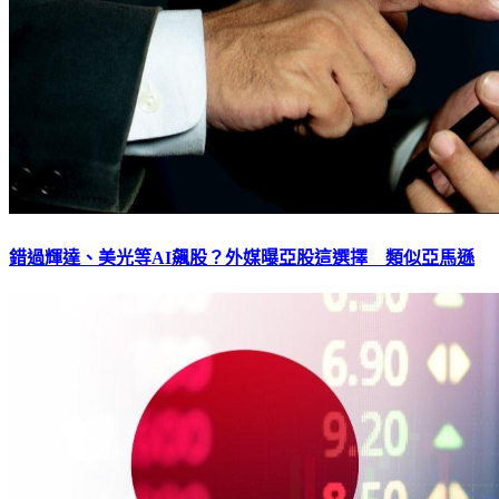
錯過輝達、美光等AI飆股？外媒曝亞股這選擇 類似亞馬遜