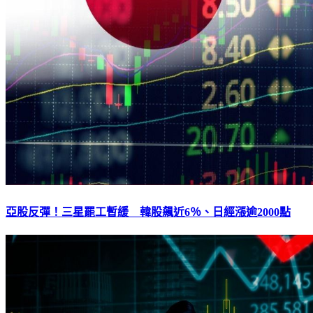
亞股反彈！三星罷工暫緩 韓股飆近6％、日經漲逾2000點