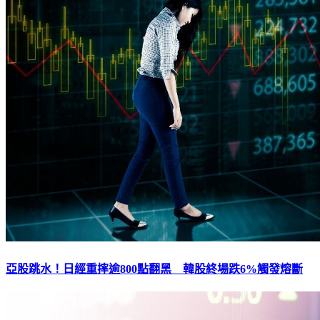
亞股跳水！日經重摔逾800點翻黑 韓股終場跌6%觸發熔斷