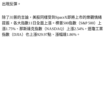
朗將永遠不會擁有核武」。受這2則消息的提振，美股當天便
出現反彈。
除了川普的言論，美股同樣受到SpaceX即將上市的樂觀情緒
提振，各大指數11日全面上漲。標普500指數（S&P 500）上
漲1.75%、那斯達克指數（NASDAQ）上漲2.54%，道瓊工業
指數（DJIA）也上漲929.97點、漲幅達1.86%。