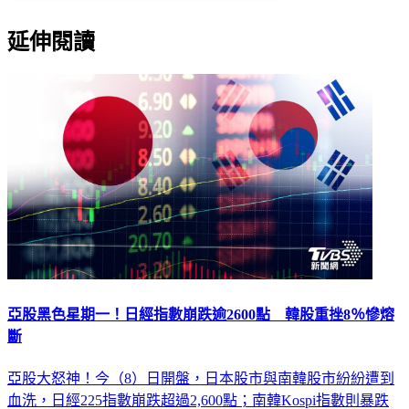
延伸閱讀
亞股黑色星期一！日經指數崩跌逾2600點 韓股重挫8％慘熔
斷
亞股大怒神！今（8）日開盤，日本股市與南韓股市紛紛遭到