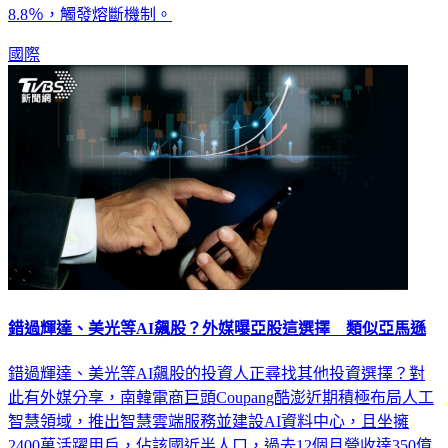
血洗，日經225指數崩跌超過2,600點；南韓Kospi指數則暴跌
8.8％，觸發熔斷機制。
國際
錯過輝達、美光等AI飆股？外媒曝亞股這選擇 類似亞馬遜
錯過輝達、美光等AI飆股的投資人正尋找其他投資選擇？對
此有外媒分享，南韓電商巨頭Coupang酷澎近期積極布局人工
智慧領域，推出智慧雲端服務並建設AI資料中心，且坐擁