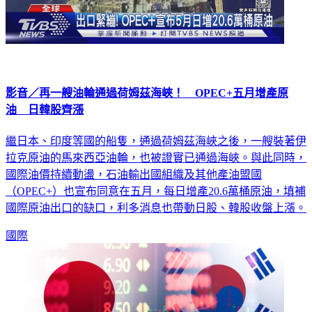
影音／再一艘油輪通過荷姆茲海峽！ OPEC+五月增產原
油 日韓股齊漲
繼日本、印度等國的船隻，通過荷姆茲海峽之後，一艘裝著伊
拉克原油的馬來西亞油輪，也被證實已通過海峽。與此同時，
國際油價持續動盪，石油輸出國組織及其他產油盟國
（OPEC+）也宣布同意在五月，每日增產20.6萬桶原油，填補
國際原油出口的缺口，利多消息也帶動日股、韓股收盤上漲。
國際