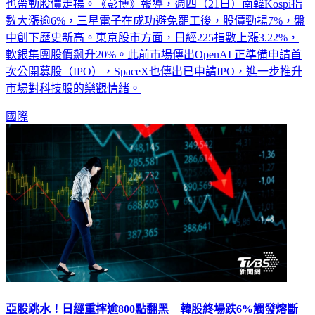
熱情。此外，三星罷工暫緩與對美伊衝突有望緩解的樂觀情緒
也帶動股價走揚。《彭博》報導，週四（21日）南韓Kospi指
數大漲逾6%，三星電子在成功避免罷工後，股價勁揚7%，盤
中創下歷史新高。東京股市方面，日經225指數上漲3.22%，
軟銀集團股價飆升20%。此前市場傳出OpenAI 正準備申請首
次公開募股（IPO），SpaceX也傳出已申請IPO，進一步推升
市場對科技股的樂觀情緒。
國際