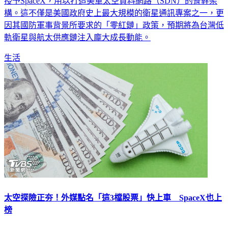
正式將價值22.9億美元（約新台幣730億元） 的衛星通訊合約
授予SpaceX，用以打造美軍太空資料網路（SDN）的骨幹架
構。這不僅是美國政府史上最大規模的衛星通訊專案之一，更
因其國防軍事背景所要求的「零紅鏈」政策，預期將為台灣低
軌衛星與航太供應鏈注入龐大成長動能。
生活
太空探險正夯！外媒點名「這3檔股票」快上車 SpaceX也上
榜