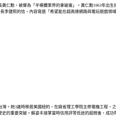
黃仁勳，被譽為「半導體業界的拿破崙」。黃仁勳1963年出生
董事長李健熙的信，內容寫道「希望能在超高速網路與電玩遊戲領
台灣。她3歲時移居美國紐約，在麻省理工學院主修電機工程，之後
歷史的重要突破。蘇姿丰接掌當時信用評等低迷的超微後，成功