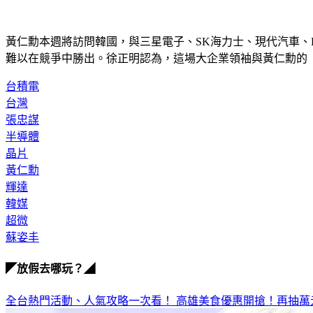
黃仁勳本週將訪問韓國，與三星電子、SK海力士、現代汽車、
難以在競爭中勝出。徐正明認為，這場大企業領袖與黃仁勳的
台積電
台灣
張忠謀
半導體
晶片
黃仁勳
輝達
韓媒
超微
蘇姿丰
◤放假去哪玩？◢
全台熱門活動、人氣攻略一次看！
高雄美食優惠開搶！再抽萬