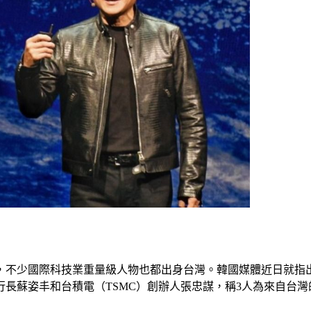
，不少國際科技業重量級人物也都出身台灣。韓國媒體近日就指
執行長蘇姿丰和台積電（TSMC）創辦人張忠謀，稱3人為來自台