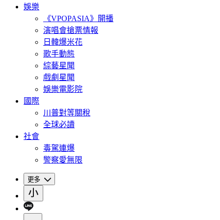
娛樂
《VPOPASIA》開播
演唱會搶票情報
日韓爆米花
歌手動態
綜藝星聞
戲劇星聞
娛樂電影院
國際
川普對等關稅
全球必讀
社會
毒駕連爆
警察愛無限
更多