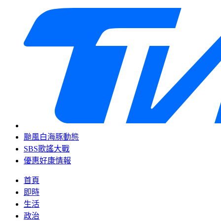
颱風白海豚動態
SBS歌謠大戰
優惠好康情報
首頁
即時
生活
政治