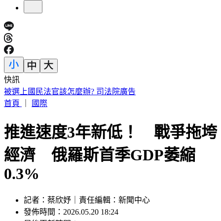
快訊
IU無預警召喚前男友 韓網替「她」心疼：很不舒服
首頁
｜
國際
推進速度3年新低！ 戰爭拖垮
經濟 俄羅斯首季GDP萎縮
0.3%
記者：蔡欣妤｜責任編輯：新聞中心
發佈時間：2026.05.20 18:24