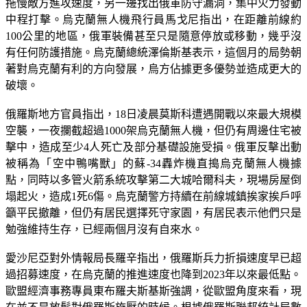
拖慢敵方進攻速度，另一邊找出俄軍防守漏洞，集中火力發動
中程打擊。烏克蘭無人機飛行員馬戈尼指出，在距離前線約
100公里的地區，俄軍裝備甚至只是隨意停放或移動，幾乎沒
有任何防護措施。烏克蘭總統澤倫斯基表示，這個月的局勢朝
著對烏克蘭有利的方向發展，烏方佔據更多優勢並造成更大的
破壞。
俄羅斯地方官員指出，18日凌晨莫斯科遭遇開戰以來最大規模
空襲，一夜攔截超過1000架烏克蘭無人機，但仍有周邊住宅被
擊中，造成至少4人死亡及部分基礎設施受損。俄軍反擊出動
被稱為「空中鴨嘴獸」的蘇-34轟炸機直搗烏克蘭無人機據
點，同時以多管火箭系統攻擊第二大城哈爾科夫，現場房屋倒
塌起火，造成1死6傷。烏克蘭警方持續在前線城鎮挨家挨戶呼
籲平民撤離，但仍有居民選擇死守家園，有居民表示他們只是
勉強維持生存，已經兩個月沒有自來水。
愛沙尼亞對外情報局長羅辛指出，俄羅斯兵力折損速度早已超
過招募速度，在烏克蘭的推進速度也降到2023年以來最低點。
歐盟經濟事務專員東布羅夫斯基斯強調，從歐盟角度來看，現