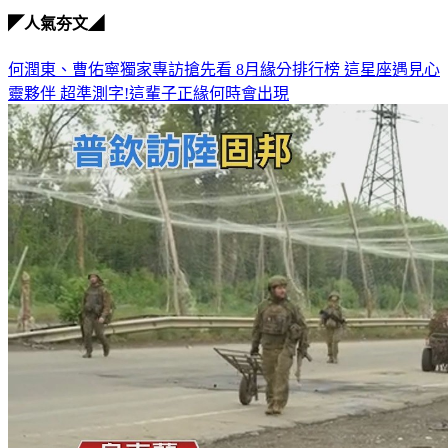
◤人氣夯文◢
何潤東、曹佑寧獨家專訪搶先看
8月緣分排行榜 這星座遇見心
靈夥伴
超準測字!這輩子正緣何時會出現