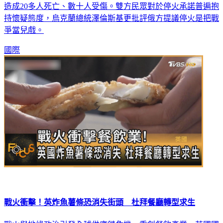
造成20多人死亡、數十人受傷。雙方民眾對於停火承諾普遍抱
持懷疑態度，烏克蘭總統澤倫斯基更批評俄方提議停火是把戰
爭當兒戲。
國際
戰火衝擊！英炸魚薯條恐消失街頭 杜拜餐廳轉型求生