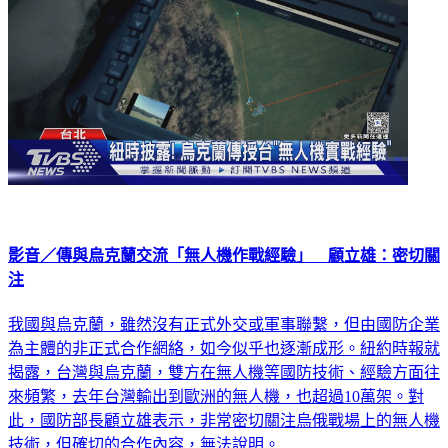
影音／傳與烏克蘭交流「無人機作戰經驗」 顧立雄：密切關
注
我國與烏克蘭，雖然沒有正式外交或軍事聯繫，但由國防企業
為主體的非正式合作網絡，如今似乎也逐漸成形。紐約時報就
揭露，台灣與烏克蘭，雙方在無人機等國防技術、經驗方面往
來頻繁，去年台灣輸出到歐洲的無人機，也超過10萬架。對
此，國防部長顧立雄表示，非常密切關注烏俄戰場上的無人機
技術，但確切的合作內容，無法說明。