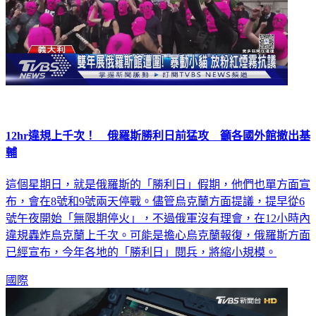
12hr違規上千次！ 俄羅斯勝利日前猛攻 籲各國外館撤出基
輔
這個星期日，就是俄羅斯的「勝利日」假期，他們也單方面宣
布，會在8號和9號兩天停戰。儘管烏克蘭方面提議，提早從6
號午夜開始「無限期停火」，不過俄軍沒有理會，在12小時內
違規轟炸烏克蘭上千次。可能是擔心烏克蘭報復，俄羅斯方面
已經宣布，今年各地的「勝利日」閱兵，將縮小規模。
國際