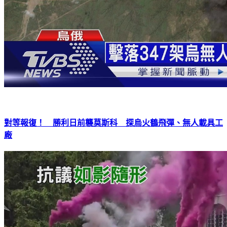
對等報復！ 勝利日前襲莫斯科 探烏火鶴飛彈、無人載具工
廠