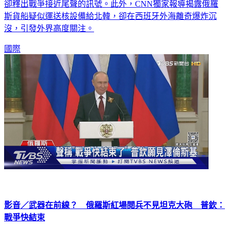
卻釋出戰爭接近尾聲的訊號。此外，CNN獨家報導揭露俄羅
斯貨船疑似運送核設備給北韓，卻在西班牙外海離奇爆炸沉
沒，引發外界高度關注。
國際
影音／武器在前線？ 俄羅斯紅場閱兵不見坦克大砲 普欽：
戰爭快結束