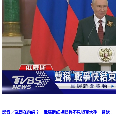
影音／武器在前線？ 俄羅斯紅場閱兵不見坦克大砲 普欽：