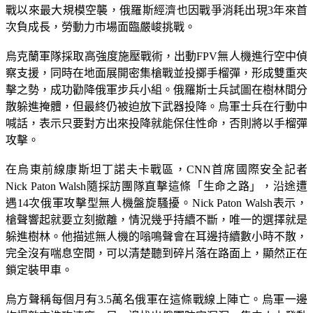
戰以來最大規模空襲，俄羅斯經濟也因戰爭消耗出現3年來首
次負成長，勞動力市場面臨嚴峻挑戰。
烏克蘭軍隊採取高強度施壓戰術，出動FPV無人機進行空中偵
察支援，同時在地面展開密集槍戰並投擲手榴彈，形成雙重夾
擊之勢，成功勸降俄軍步兵小組。俄羅斯士兵試圖在樹林間分
散躲進掩體，但最終仍被迫放下武器投降。烏軍士兵在行動中
喊話，表示只要對方出來投降就能保住性命，否則將以手榴彈
攻擊。
在烏東前線康斯坦丁諾夫卡戰區，CNN首席國際安全記者
Nick Paton Walsh隨採訪團隊直擊這條「生命之路」，沿途遭
遇14次俄軍攻擊型無人機盤旋騷擾。Nick Paton Walsh表示，
槍聲響起就要立刻撤離，情況幾乎持續不斷，唯一的選擇就是
躲進樹林。他描述無人機的嗡鳴聲會在耳邊持續數小時不散，
完全沒有喘息空間，可以清楚聽到碎片落在路面上，顯然正在
鎖定裝甲車。
烏方聲稱每個月有3.5萬名俄軍在這條戰線上陣亡。烏軍一邊