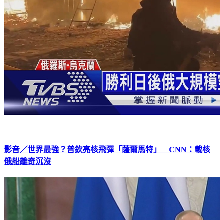
影音／世界最強？普欽亮核飛彈「薩爾馬特」 CNN：載核
俄船離奇沉沒