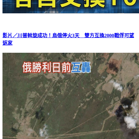
影片／川普斡旋成功！烏俄停火3天 雙方互換2000戰俘可望
返家