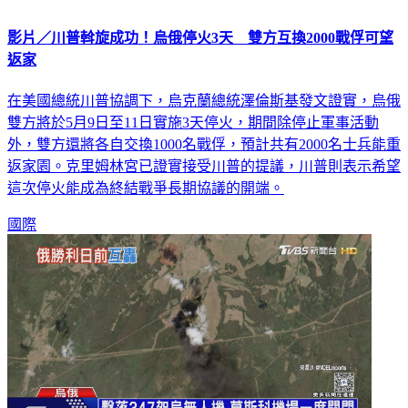
影片／川普斡旋成功！烏俄停火3天 雙方互換2000戰俘可望
返家
在美國總統川普協調下，烏克蘭總統澤倫斯基發文證實，烏俄
雙方將於5月9日至11日實施3天停火，期間除停止軍事活動
外，雙方還將各自交換1000名戰俘，預計共有2000名士兵能重
返家園。克里姆林宮已證實接受川普的提議，川普則表示希望
這次停火能成為終結戰爭長期協議的開端。
國際