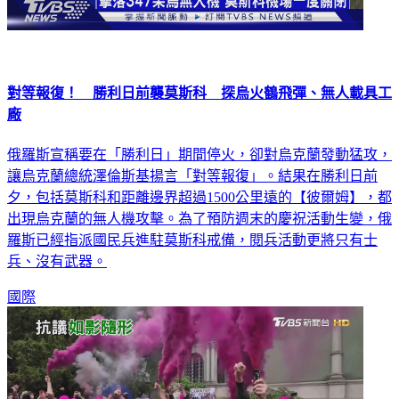
對等報復！ 勝利日前襲莫斯科 探烏火鶴飛彈、無人載具工
廠
俄羅斯宣稱要在「勝利日」期間停火，卻對烏克蘭發動猛攻，
讓烏克蘭總統澤倫斯基揚言「對等報復」。結果在勝利日前
夕，包括莫斯科和距離邊界超過1500公里遠的【彼爾姆】，都
出現烏克蘭的無人機攻擊。為了預防週末的慶祝活動生變，俄
羅斯已經指派國民兵進駐莫斯科戒備，閱兵活動更將只有士
兵、沒有武器。
國際