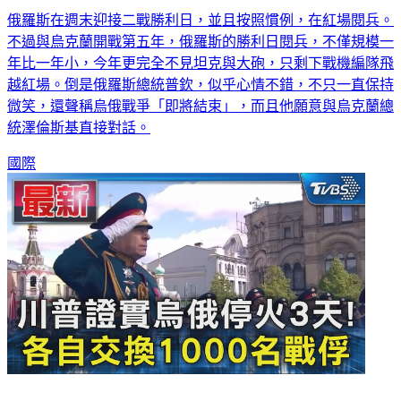
俄羅斯在週末迎接二戰勝利日，並且按照慣例，在紅場閱兵。
不過與烏克蘭開戰第五年，俄羅斯的勝利日閱兵，不僅規模一
年比一年小，今年更完全不見坦克與大砲，只剩下戰機編隊飛
越紅場。倒是俄羅斯總統普欽，似乎心情不錯，不只一直保持
微笑，還聲稱烏俄戰爭「即將結束」，而且他願意與烏克蘭總
統澤倫斯基直接對話。
國際