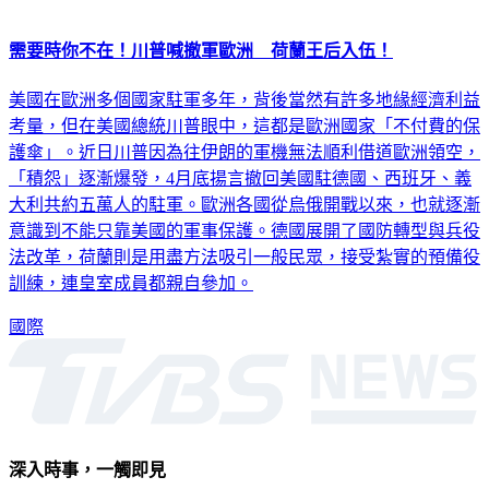
需要時你不在！川普喊撤軍歐洲 荷蘭王后入伍！
美國在歐洲多個國家駐軍多年，背後當然有許多地緣經濟利益
考量，但在美國總統川普眼中，這都是歐洲國家「不付費的保
護傘」。近日川普因為往伊朗的軍機無法順利借道歐洲領空，
「積怨」逐漸爆發，4月底揚言撤回美國駐德國、西班牙、義
大利共約五萬人的駐軍。歐洲各國從烏俄開戰以來，也就逐漸
意識到不能只靠美國的軍事保護。德國展開了國防轉型與兵役
法改革，荷蘭則是用盡方法吸引一般民眾，接受紮實的預備役
訓練，連皇室成員都親自參加。
國際
深入時事，一觸即見