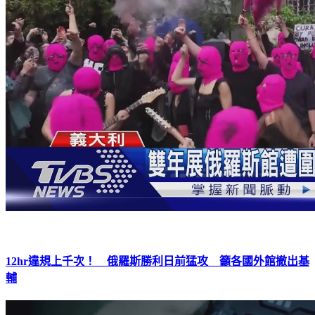
12hr違規上千次！ 俄羅斯勝利日前猛攻 籲各國外館撤出基
輔