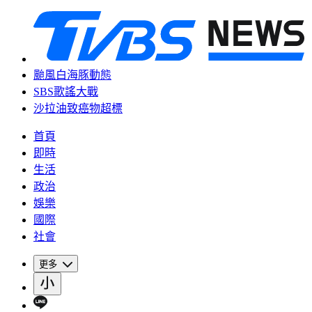
颱風白海豚動態
SBS歌謠大戰
沙拉油致癌物超標
首頁
即時
生活
政治
娛樂
國際
社會
更多