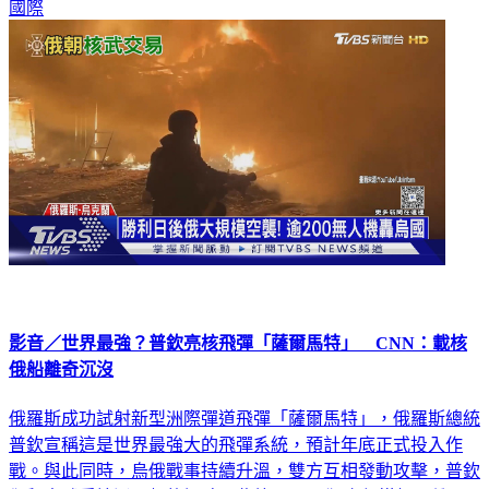
國際
影音／世界最強？普欽亮核飛彈「薩爾馬特」 CNN：載核
俄船離奇沉沒
俄羅斯成功試射新型洲際彈道飛彈「薩爾馬特」，俄羅斯總統
普欽宣稱這是世界最強大的飛彈系統，預計年底正式投入作
戰。與此同時，烏俄戰事持續升溫，雙方互相發動攻擊，普欽