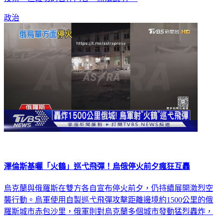
政治
澤倫斯基曬「火鶴」巡弋飛彈！烏俄停火前夕瘋狂互轟
烏克蘭與俄羅斯在雙方各自宣布停火前夕，仍持續展開激烈空
襲行動。烏軍使用自製巡弋飛彈攻擊距離邊境約1500公里的俄
羅斯城市赤包沙里，俄軍則對烏克蘭多個城市發動猛烈轟炸，