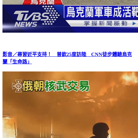
影音／尋習近平支持！ 普欽25度訪陸 CNN徒步體驗烏克
蘭「生命路」