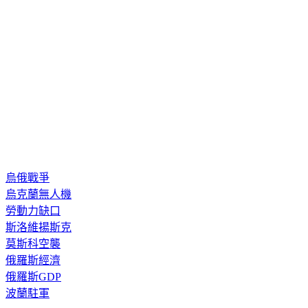
烏俄戰爭
烏克蘭無人機
勞動力缺口
斯洛維揚斯克
莫斯科空襲
俄羅斯經濟
俄羅斯GDP
波蘭駐軍