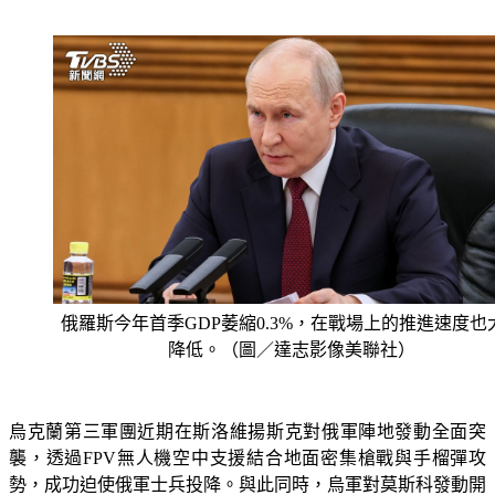
俄羅斯今年首季GDP萎縮0.3%，在戰場上的推進速度也
降低。（圖／達志影像美聯社）
烏克蘭第三軍團近期在斯洛維揚斯克對俄軍陣地發動全面突
襲，透過FPV無人機空中支援結合地面密集槍戰與手榴彈攻
勢，成功迫使俄軍士兵投降。與此同時，烏軍對莫斯科發動開