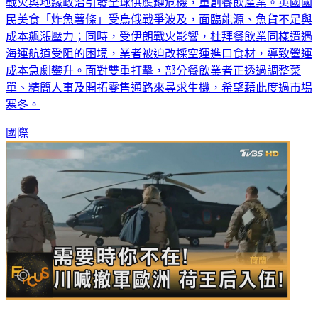
戰火與地緣政治引發全球供應鏈危機，重創餐飲產業。英國國
民美食「炸魚薯條」受烏俄戰爭波及，面臨能源、魚貨不足與
成本飆漲壓力；同時，受伊朗戰火影響，杜拜餐飲業同樣遭遇
海運航道受阻的困境，業者被迫改採空運進口食材，導致營運
成本急劇攀升。面對雙重打擊，部分餐飲業者正透過調整菜
單、精簡人事及開拓零售通路來尋求生機，希望藉此度過市場
寒冬。
國際