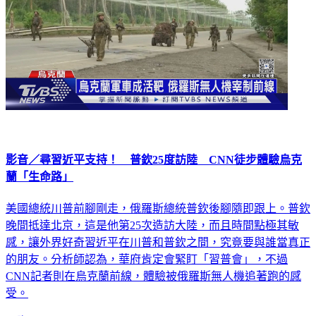
影音／尋習近平支持！ 普欽25度訪陸 CNN徒步體驗烏克
蘭「生命路」
美國總統川普前腳剛走，俄羅斯總統普欽後腳隨即跟上。普欽
晚間抵達北京，這是他第25次造訪大陸，而且時間點極其敏
感，讓外界好奇習近平在川普和普欽之間，究竟要與誰當真正
的朋友。分析師認為，華府肯定會緊盯「習普會」，不過
CNN記者則在烏克蘭前線，體驗被俄羅斯無人機追著跑的感
受。