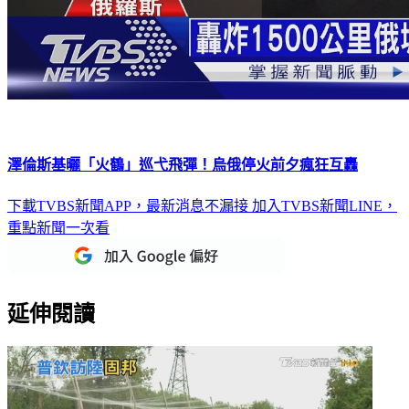
澤倫斯基曬「火鶴」巡弋飛彈！烏俄停火前夕瘋狂互轟
下載TVBS新聞APP，最新消息不漏接
加入TVBS新聞LINE，
重點新聞一次看
延伸閱讀