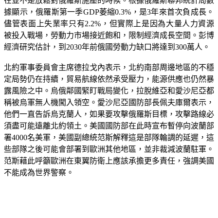
在並不是放鬆對俄羅斯施壓的時候。根據俄羅斯聯邦統計局數
據顯示，俄羅斯第一季GDP萎縮0.3%，是3年來首次負成長。
儘管表面上失業率只有2.2%，但實際上是因為大量人力資源
被投入戰場，勞動力市場接近飽和，限制經濟成長空間。彭博
經濟研究估計，到2030年前俄國勞動力缺口將達到300萬人。
北約軍事委員會主席德拉戈內表示，北約南部周邊地區的不穩
定局勢仍在持續，貿易航線依然承受壓力，能源供應也仍然暴
露風險之中。烏俄鄰國緊盯戰局變化，拉脫維亞和愛沙尼亞都
稱被烏軍無人機闖入領空。愛沙尼亞國防部長佩夫庫爾表示，
他們一直告訴烏克蘭人，如果要攻擊俄羅斯目標，攻擊路線必
須盡可能遠離北約領土。美國國防部在此時宣布暫停向波蘭部
署4000名美軍，美國副總統范斯解釋這是部隊輪調的延遲，這
些部隊之後可能會部署到歐洲其他地區，並非裁減波蘭駐軍。
范斯藉此呼籲歐洲在東翼防衛上應該承擔更多責任，強調美國
不能成為世界警察。