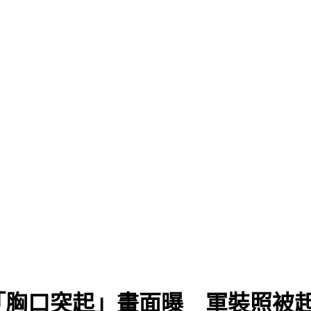
「胸口突起」畫面曝 軍裝照被