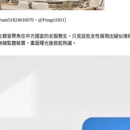
4016070、@Fengyi1811）
主題皆聚焦在中方國宴的女服務生，只見這些女性展現出疑似情
無線監聽裝置，畫面曝光後掀起熱議。