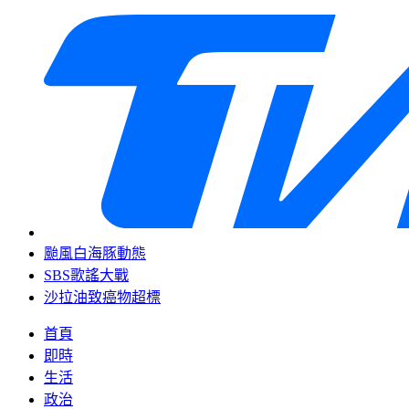
颱風白海豚動態
SBS歌謠大戰
沙拉油致癌物超標
首頁
即時
生活
政治