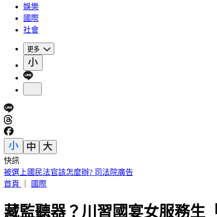
娛樂
國際
社會
更多
快訊
美股反彈藏隱憂？專家示警「恐重演1987年崩盤慘況」
首頁
｜
國際
藏監聽器？川習國宴女服務生