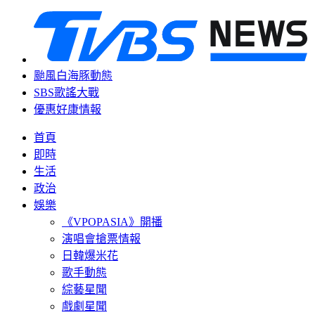
颱風白海豚動態
SBS歌謠大戰
優惠好康情報
首頁
即時
生活
政治
娛樂
《VPOPASIA》開播
演唱會搶票情報
日韓爆米花
歌手動態
綜藝星聞
戲劇星聞