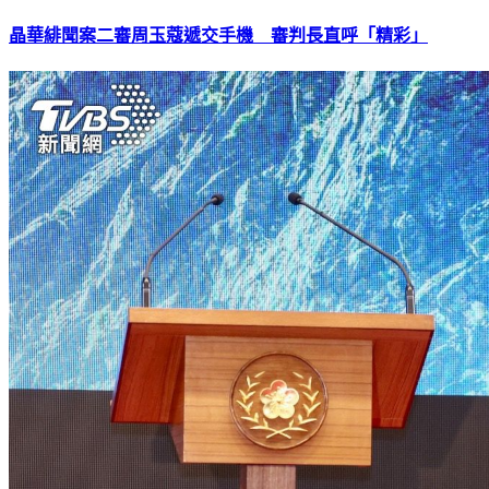
晶華緋聞案二審周玉蔻遞交手機 審判長直呼「精彩」