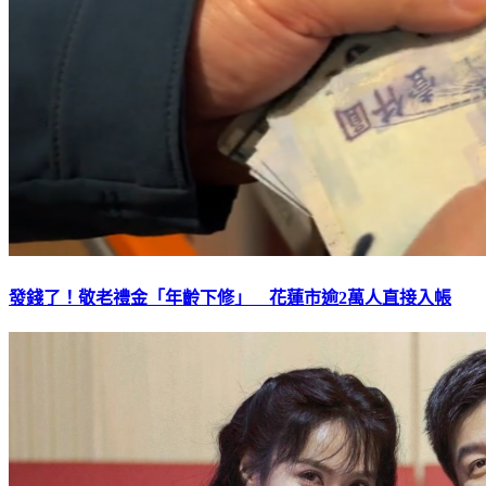
發錢了！敬老禮金「年齡下修」 花蓮市逾2萬人直接入帳