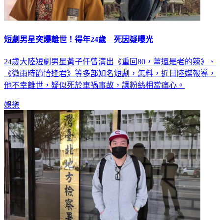
短劇男星突爆離世！得年24歲 死因疑曝光
24歲大陸短劇男星黃子仟曾演出《重回80，薑還是老的辣》、
《微雨時節恰逢君》等多部知名短劇，怎料，近日陸媒報導，
他不幸離世，疑似死於車禍事故，讓粉絲相當痛心。
娛樂