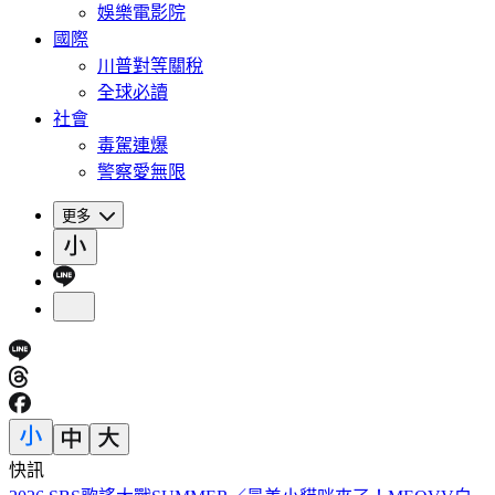
娛樂電影院
國際
川普對等關稅
全球必讀
社會
毒駕連爆
警察愛無限
更多
快訊