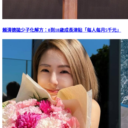
賴清德拋少子化解方：0到18歲成長津貼「每人每月5千元」