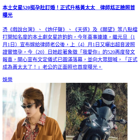
本土女星520挺孕肚訂婚！正式升格黃太太 律師尪正臉照首
曝光
憑《戲說台灣》、《炮仔聲》、《天道》及《願望》等八點檔
打開知名度的本土劇女星許鈞鈞，今年喜事連連，繼元旦（1
月1日）宣布嫁給律師老公後，上（4）月1日又曬出超音波照
證實懷孕，今（20）日她趁著象徵「我愛你」的520再度發文
報喜，開心宣布文定儀式已圓滿落幕，並向大眾甜喊，「正式
成為黃太太了！」老公的正面照也首度曝光。
娛樂