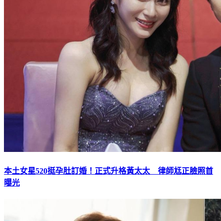
本土女星520挺孕肚訂婚！正式升格黃太太 律師尪正臉照首
曝光