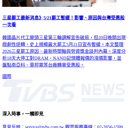
三星罷工最新消息》5/21罷工暫緩！影響、原因與台灣受惠股
一次看
韓國晶片代工龍頭三星第三輪調解宣告破局，但20日晚間出現
戲劇性逆轉，史上規模最大罷工5月21日宣布暫緩。本文整理
2026三星罷工原因、最新時間軸與勞資獎金談判內幕。深度分
析18天大停工對DRAM、NAND記憶體報價的漲價影響，並
盤點南亞科、華邦電等台廠轉單受惠股。
國際
深入時事，一觸即見
意見反映：service@tvbs.com.tw
觀眾服務專線：02-2656-1599