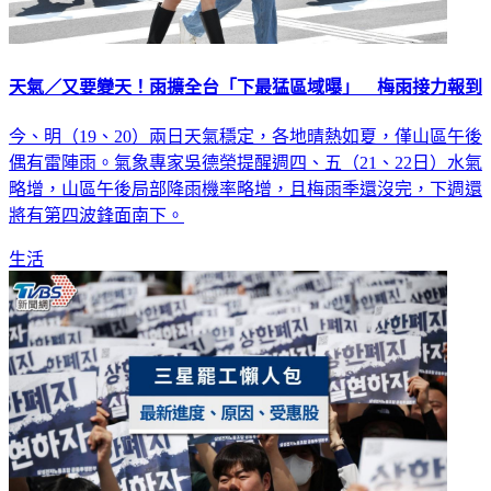
天氣／又要變天！雨擴全台「下最猛區域曝」 梅雨接力報到
今、明（19、20）兩日天氣穩定，各地晴熱如夏，僅山區午後
偶有雷陣雨。氣象專家吳德榮提醒週四、五（21、22日）水氣
略增，山區午後局部降雨機率略增，且梅雨季還沒完，下週還
將有第四波鋒面南下。
生活