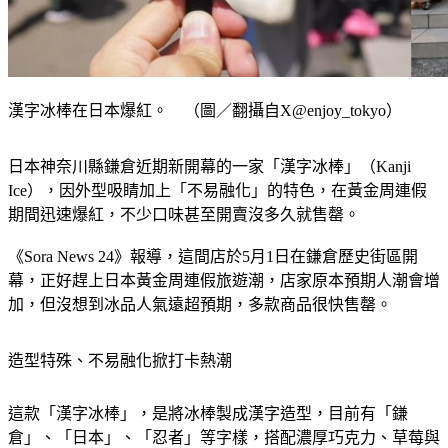
漢字冰棒在日本爆紅。 （圖／翻攝自X@enjoy_tokyo）
日本神奈川縣鎌倉近期新開幕的一家「漢字冰棒」（Kanji 
Ice），因外型吸睛加上「不易融化」的特色，在黃金周連假
期間迅速爆紅，不少口味甚至開賣沒多久就售罄。
《Sora News 24》報導，這間店於5月1日在鎌倉歷史街區開
幕，正好趕上日本黃金周連假旅遊潮，店家原本預期人潮會增
加，但沒想到冰品人氣遠超預期，多款商品很快售罄。
造型特殊、不易融化掀打卡熱潮
這款「漢字冰棒」，是將冰棒製成漢字造型，目前有「鎌
倉」、「日本」、「忍者」等字樣，搭配濃厚巧克力、草莓與