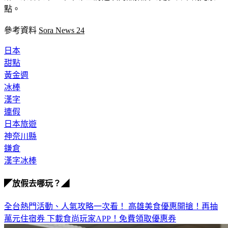
點。
參考資料 
Sora News 24
日本
甜點
黃金週
冰棒
漢字
連假
日本旅遊
神奈川縣
鎌倉
漢字冰棒
◤放假去哪玩？◢
全台熱門活動、人氣攻略一次看！
高雄美食優惠開搶！再抽
萬元住宿券
下載食尚玩家APP！免費領取優惠券