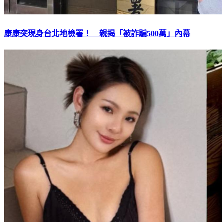
康康突現身台北地檢署！ 親揭「被詐騙500萬」內幕