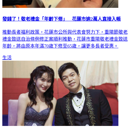
發錢了！敬老禮金「年齡下修」 花蓮市逾2萬人直接入帳
推動長者福利政策，花蓮市公所與代表會努力下，重陽節敬老
禮金致送自治條例修正案順利推動，花蓮市重陽敬老禮金致送
年齡，將由原本年滿70歲下修至65歲，讓更多長者受惠。
生活