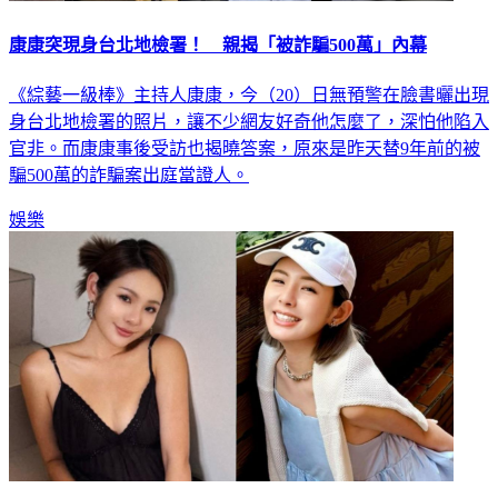
康康突現身台北地檢署！ 親揭「被詐騙500萬」內幕
《綜藝一級棒》主持人康康，今（20）日無預警在臉書曬出現
身台北地檢署的照片，讓不少網友好奇他怎麼了，深怕他陷入
官非。而康康事後受訪也揭曉答案，原來是昨天替9年前的被
騙500萬的詐騙案出庭當證人。
娛樂