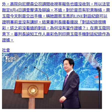
外，高院向尼爾森公司調閱收視率報告也還沒收到，所以法官
敲定8月4日調查釐清及辯論。不過，對於是否有犯意聯絡，周
玉蔻今天則是交出手機，稱她跟蔡玉真的LINE對話紀錄可以
證明事前並沒有講好。結果審判長邊看邊說「對話紀錄很精
彩，這之前沒看過的對話，為何沒有當作證據？」在周玉蔻同
意下，審判長諭知工作人員彩色列印周玉蔻手機對話紀錄作為
證據。
社會