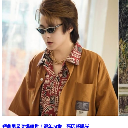
短劇男星突爆離世！得年24歲 死因疑曝光