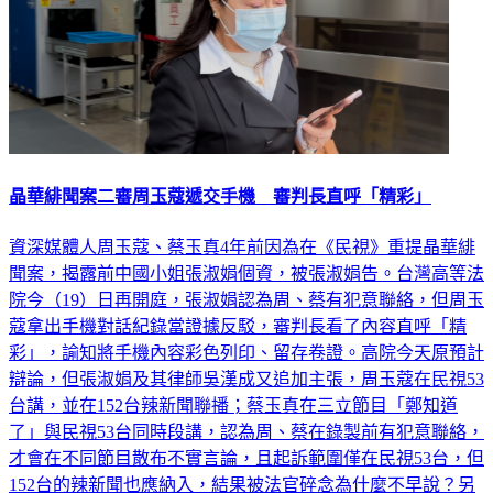
晶華緋聞案二審周玉蔻遞交手機 審判長直呼「精彩」
資深媒體人周玉蔻、蔡玉真4年前因為在《民視》重提晶華緋
聞案，揭露前中國小姐張淑娟個資，被張淑娟告。台灣高等法
院今（19）日再開庭，張淑娟認為周、蔡有犯意聯絡，但周玉
蔻拿出手機對話紀錄當證據反駁，審判長看了內容直呼「精
彩」，諭知將手機內容彩色列印、留存卷證。高院今天原預計
辯論，但張淑娟及其律師吳漢成又追加主張，周玉蔻在民視53
台講，並在152台辣新聞聯播；蔡玉真在三立節目「鄭知道
了」與民視53台同時段講，認為周、蔡在錄製前有犯意聯絡，
才會在不同節目散布不實言論，且起訴範圍僅在民視53台，但
152台的辣新聞也應納入，結果被法官碎念為什麼不早說？另