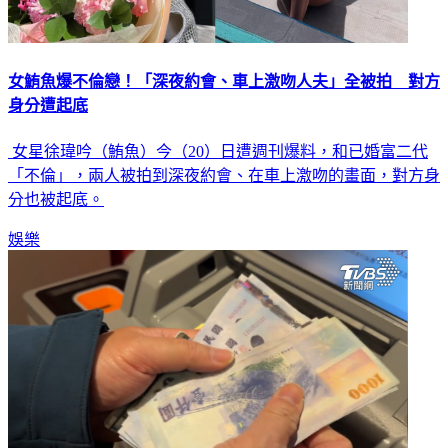
女鮪魚爆不倫戀！「深夜約會、車上激吻人夫」全被拍 對方
身分遭起底
女星徐瑋吟（鮪魚）今（20）日遭週刊爆料，和已婚富二代
「不倫」，兩人被拍到深夜約會、在車上激吻的畫面，對方身
分也被起底。
娛樂