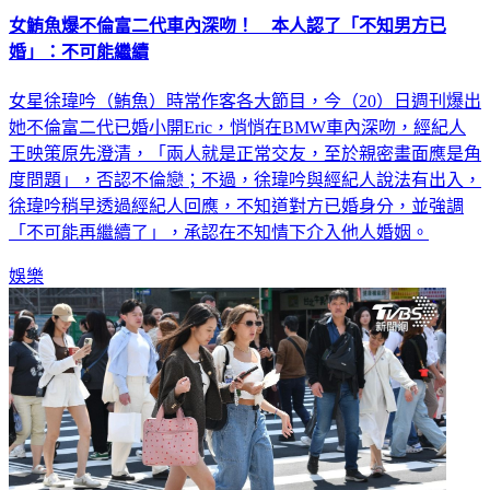
女鮪魚爆不倫富二代車內深吻！ 本人認了「不知男方已
婚」：不可能繼續
女星徐瑋吟（鮪魚）時常作客各大節目，今（20）日週刊爆出
她不倫富二代已婚小開Eric，悄悄在BMW車內深吻，經紀人
王映策原先澄清，「兩人就是正常交友，至於親密畫面應是角
度問題」，否認不倫戀；不過，徐瑋吟與經紀人說法有出入，
徐瑋吟稍早透過經紀人回應，不知道對方已婚身分，並強調
「不可能再繼續了」，承認在不知情下介入他人婚姻。
娛樂