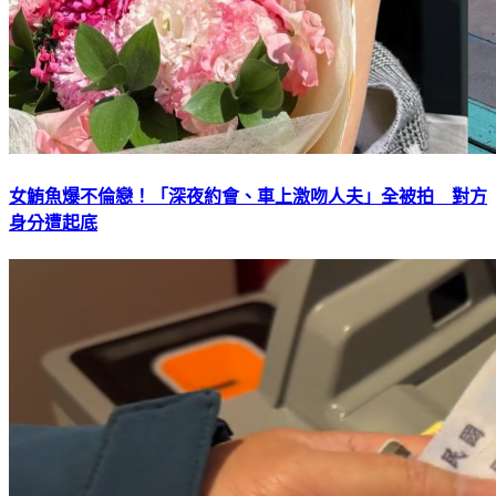
女鮪魚爆不倫戀！「深夜約會、車上激吻人夫」全被拍 對方
身分遭起底