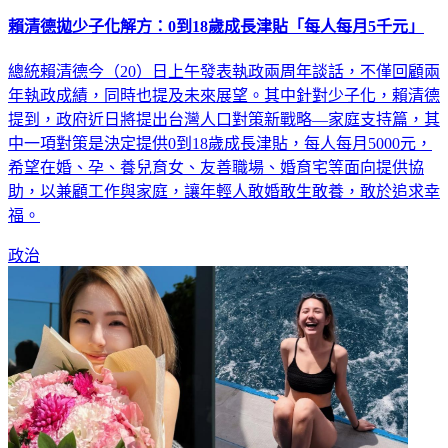
賴清德拋少子化解方：0到18歲成長津貼「每人每月5千元」
總統賴清德今（20）日上午發表執政兩周年談話，不僅回顧兩
年執政成績，同時也提及未來展望。其中針對少子化，賴清德
提到，政府近日將提出台灣人口對策新戰略—家庭支持篇，其
中一項對策是決定提供0到18歲成長津貼，每人每月5000元，
希望在婚、孕、養兒育女、友善職場、婚育宅等面向提供協
助，以兼顧工作與家庭，讓年輕人敢婚敢生敢養，敢於追求幸
福。
政治