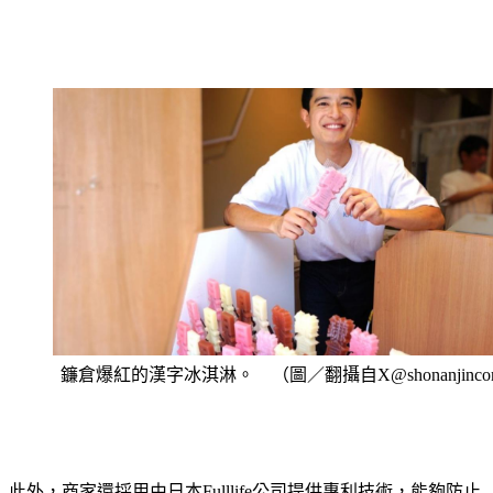
鐮倉爆紅的漢字冰淇淋。 （圖／翻攝自X@shonanjinc
此外，商家還採用由日本Fulllife公司提供專利技術，能夠防止