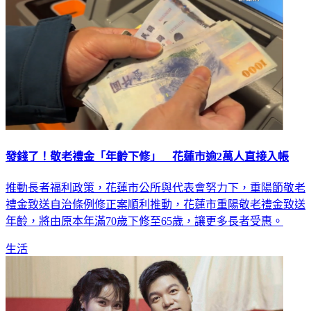
發錢了！敬老禮金「年齡下修」 花蓮市逾2萬人直接入帳
推動長者福利政策，花蓮市公所與代表會努力下，重陽節敬老
禮金致送自治條例修正案順利推動，花蓮市重陽敬老禮金致送
年齡，將由原本年滿70歲下修至65歲，讓更多長者受惠。
生活