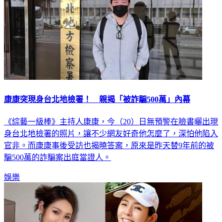
康康突現身台北地檢署！ 親揭「被詐騙500萬」內幕
《綜藝一級棒》主持人康康，今（20）日無預警在臉書曬出現
身台北地檢署的照片，讓不少網友好奇他怎麼了，深怕他陷入
官非。而康康事後受訪也揭曉答案，原來是昨天替9年前的被
騙500萬的詐騙案出庭當證人。
娛樂