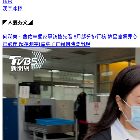
鎌倉
漢字冰棒
◤人氣夯文◢
何潤東、曹佑寧獨家專訪搶先看
8月緣分排行榜 這星座遇見心
靈夥伴
超準測字!這輩子正緣何時會出現