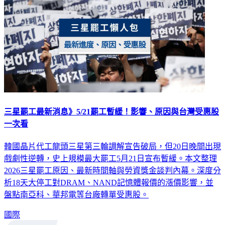
三星罷工最新消息》5/21罷工暫緩！影響、原因與台灣受惠股
一次看
韓國晶片代工龍頭三星第三輪調解宣告破局，但20日晚間出現
戲劇性逆轉，史上規模最大罷工5月21日宣布暫緩。本文整理
2026三星罷工原因、最新時間軸與勞資獎金談判內幕。深度分
析18天大停工對DRAM、NAND記憶體報價的漲價影響，並
盤點南亞科、華邦電等台廠轉單受惠股。
國際