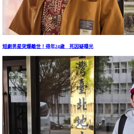
短劇男星突爆離世！得年24歲 死因疑曝光