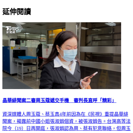
延伸閱讀
晶華緋聞案二審周玉蔻遞交手機 審判長直呼「精彩」
資深媒體人周玉蔻、蔡玉真4年前因為在《民視》重提晶華緋
聞案，揭露前中國小姐張淑娟個資，被張淑娟告。台灣高等法
院今（19）日再開庭，張淑娟認為周、蔡有犯意聯絡，但周玉