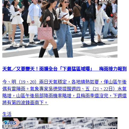
天氣／又要變天！雨擴全台「下最猛區域曝」 梅雨接力報到
今、明（19、20）兩日天氣穩定，各地晴熱如夏，僅山區午後
偶有雷陣雨。氣象專家吳德榮提醒週四、五（21、22日）水氣
略增，山區午後局部降雨機率略增，且梅雨季還沒完，下週還
將有第四波鋒面南下。
生活