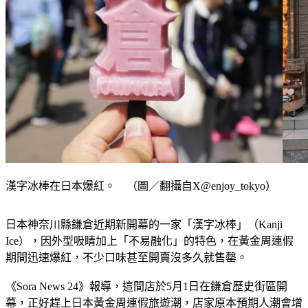
漢字冰棒在日本爆紅。 （圖／翻攝自X@enjoy_tokyo）
日本神奈川縣鎌倉近期新開幕的一家「漢字冰棒」（Kanji 
Ice），因外型吸睛加上「不易融化」的特色，在黃金周連假
期間迅速爆紅，不少口味甚至開賣沒多久就售罄。
《Sora News 24》報導，這間店於5月1日在鎌倉歷史街區開
幕，正好趕上日本黃金周連假旅遊潮，店家原本預期人潮會增