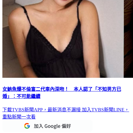
女鮪魚爆不倫富二代車內深吻！ 本人認了「不知男方已
婚」：不可能繼續
下載TVBS新聞APP，最新消息不漏接
加入TVBS新聞LINE，
重點新聞一次看