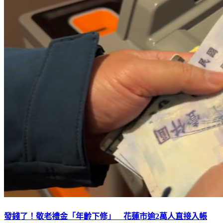
發錢了！敬老禮金「年齡下修」 花蓮市逾2萬人直接入帳