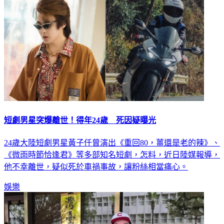
短劇男星突爆離世！得年24歲 死因疑曝光
24歲大陸短劇男星黃子仟曾演出《重回80，薑還是老的辣》、
《微雨時節恰逢君》等多部知名短劇，怎料，近日陸媒報導，
他不幸離世，疑似死於車禍事故，讓粉絲相當痛心。
娛樂