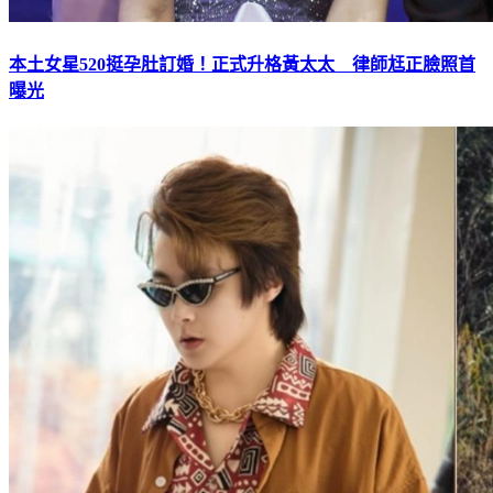
本土女星520挺孕肚訂婚！正式升格黃太太 律師尪正臉照首
曝光