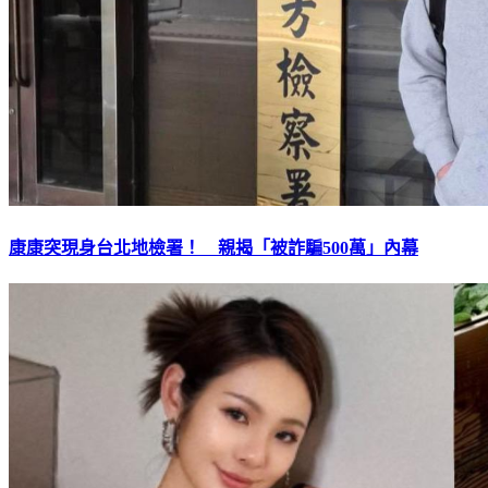
康康突現身台北地檢署！ 親揭「被詐騙500萬」內幕