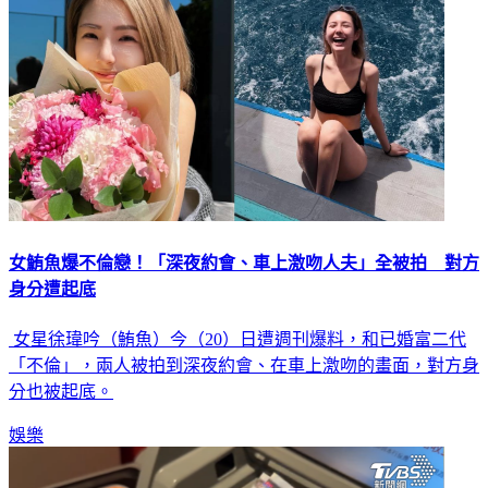
女鮪魚爆不倫戀！「深夜約會、車上激吻人夫」全被拍 對方
身分遭起底
女星徐瑋吟（鮪魚）今（20）日遭週刊爆料，和已婚富二代
「不倫」，兩人被拍到深夜約會、在車上激吻的畫面，對方身
分也被起底。
娛樂