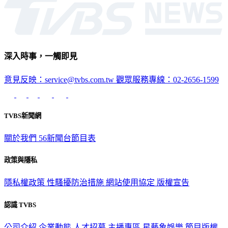
深入時事，一觸即見
意見反映：service@tvbs.com.tw
觀眾服務專線：02-2656-1599
TVBS新聞網
關於我們
56新聞台節目表
政策與隱私
隱私權政策
性騷擾防治措施
網站使用協定
版權宣告
認識 TVBS
公司介紹
企業動態
人才招募
主播專區
星藝象娛樂
節目版權