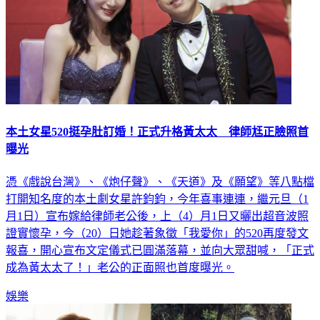
本土女星520挺孕肚訂婚！正式升格黃太太 律師尪正臉照首
曝光
憑《戲說台灣》、《炮仔聲》、《天道》及《願望》等八點檔
打開知名度的本土劇女星許鈞鈞，今年喜事連連，繼元旦（1
月1日）宣布嫁給律師老公後，上（4）月1日又曬出超音波照
證實懷孕，今（20）日她趁著象徵「我愛你」的520再度發文
報喜，開心宣布文定儀式已圓滿落幕，並向大眾甜喊，「正式
成為黃太太了！」老公的正面照也首度曝光。
娛樂