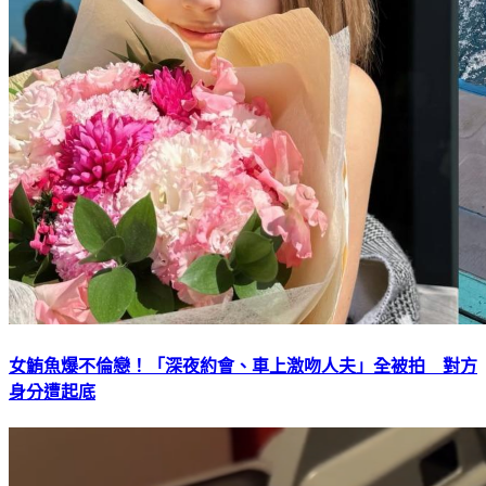
女鮪魚爆不倫戀！「深夜約會、車上激吻人夫」全被拍 對方
身分遭起底