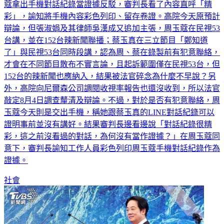
蔻拿出手機對話紀錄當證據反駁，審判長看了內容直呼「精
彩」，諭知將手機內容彩色列印、留存卷證。高院今天原預計
辯論，但張淑娟及其律師吳漢成又追加主張，周玉蔻在民視53
台講，並在152台辣新聞聯播；蔡玉真在三立節目「鄭知道
了」與民視53台同時段講，認為周、蔡在錄製前有犯意聯絡，
才會在不同節目散布不實言論，且起訴範圍僅在民視53台，但
152台的辣新聞也應納入，結果被法官碎念為什麼不早說？另
外，高院向尼爾森公司調閱收視率報告也還沒收到，所以法官
敲定8月4日調查釐清及辯論。不過，對於是否有犯意聯絡，周
玉蔻今天則是交出手機，稱她跟蔡玉真的LINE對話紀錄可以
證明事前並沒有講好。結果審判長邊看邊說「對話紀錄很精
彩，這之前沒看過的對話，為何沒有當作證據？」在周玉蔻同
意下，審判長諭知工作人員彩色列印周玉蔻手機對話紀錄作為
證據。
社會