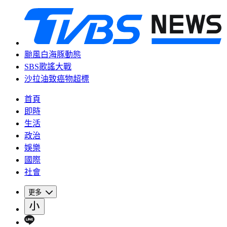
颱風白海豚動態
SBS歌謠大戰
沙拉油致癌物超標
首頁
即時
生活
政治
娛樂
國際
社會
更多