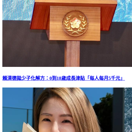
賴清德拋少子化解方：0到18歲成長津貼「每人每月5千元」