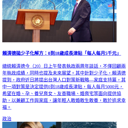
賴清德拋少子化解方：0到18歲成長津貼「每人每月5千元」
總統賴清德今（20）日上午發表執政兩周年談話，不僅回顧兩
年執政成績，同時也提及未來展望。其中針對少子化，賴清德
提到，政府近日將提出台灣人口對策新戰略—家庭支持篇，其
中一項對策是決定提供0到18歲成長津貼，每人每月5000元，
希望在婚、孕、養兒育女、友善職場、婚育宅等面向提供協
助，以兼顧工作與家庭，讓年輕人敢婚敢生敢養，敢於追求幸
福。
政治