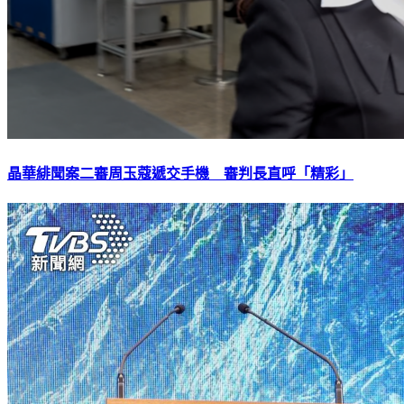
晶華緋聞案二審周玉蔻遞交手機 審判長直呼「精彩」