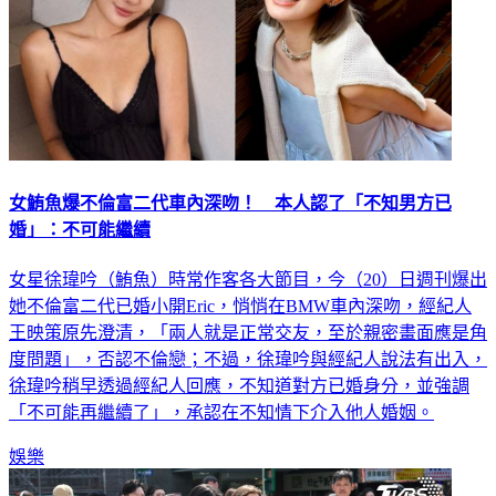
女鮪魚爆不倫富二代車內深吻！ 本人認了「不知男方已
婚」：不可能繼續
女星徐瑋吟（鮪魚）時常作客各大節目，今（20）日週刊爆出
她不倫富二代已婚小開Eric，悄悄在BMW車內深吻，經紀人
王映策原先澄清，「兩人就是正常交友，至於親密畫面應是角
度問題」，否認不倫戀；不過，徐瑋吟與經紀人說法有出入，
徐瑋吟稍早透過經紀人回應，不知道對方已婚身分，並強調
「不可能再繼續了」，承認在不知情下介入他人婚姻。
娛樂