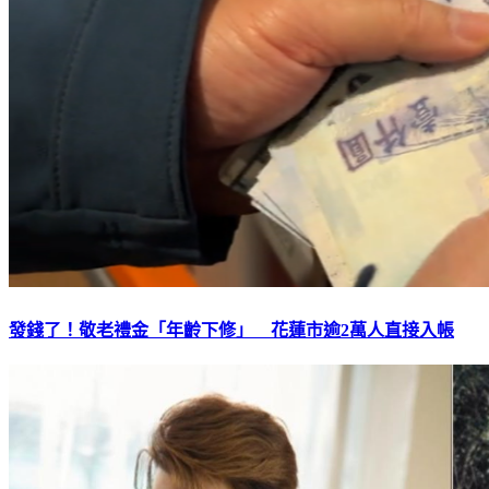
發錢了！敬老禮金「年齡下修」 花蓮市逾2萬人直接入帳