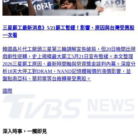
三星罷工最新消息》5/21罷工暫緩！影響、原因與台灣受惠股
一次看
韓國晶片代工龍頭三星第三輪調解宣告破局，但20日晚間出現
戲劇性逆轉，史上規模最大罷工5月21日宣布暫緩。本文整理
2026三星罷工原因、最新時間軸與勞資獎金談判內幕。深度分
析18天大停工對DRAM、NAND記憶體報價的漲價影響，並
盤點南亞科、華邦電等台廠轉單受惠股。
國際
深入時事，一觸即見
意見反映：service@tvbs.com.tw
觀眾服務專線：02-2656-1599