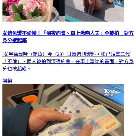
女鮪魚爆不倫戀！「深夜約會、車上激吻人夫」全被拍 對方
身分遭起底
女星徐瑋吟（鮪魚）今（20）日遭週刊爆料，和已婚富二代
「不倫」，兩人被拍到深夜約會、在車上激吻的畫面，對方身
分也被起底。
娛樂