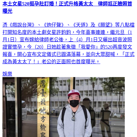
曝光
憑《戲說台灣》、《炮仔聲》、《天道》及《願望》等八點檔
打開知名度的本土劇女星許鈞鈞，今年喜事連連，繼元旦（1
月1日）宣布嫁給律師老公後，上（4）月1日又曬出超音波照
證實懷孕，今（20）日她趁著象徵「我愛你」的520再度發文
報喜，開心宣布文定儀式已圓滿落幕，並向大眾甜喊，「正式
成為黃太太了！」老公的正面照也首度曝光。
娛樂