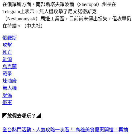
Telegram上表示，無人機攻擊了尼文諾密斯克
（Nevinnomyssk）周邊工業區，目前尚未傳出損失，但攻擊仍
在持續。（中央社）
俄羅斯
攻擊
死亡
能源
烏克蘭
戰爭
煉油廠
無人機
受傷
俄軍
◤放假去哪玩？◢
全台熱門活動、人氣攻略一次看！
高雄美食優惠開搶！再抽
萬元住宿券
下載食尚玩家APP！免費領取優惠券