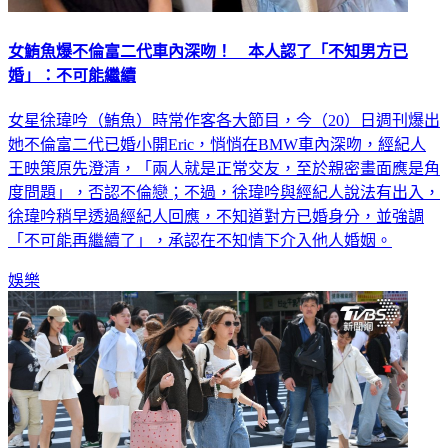
女鮪魚爆不倫富二代車內深吻！ 本人認了「不知男方已
婚」：不可能繼續
女星徐瑋吟（鮪魚）時常作客各大節目，今（20）日週刊爆出
她不倫富二代已婚小開Eric，悄悄在BMW車內深吻，經紀人
王映策原先澄清，「兩人就是正常交友，至於親密畫面應是角
度問題」，否認不倫戀；不過，徐瑋吟與經紀人說法有出入，
徐瑋吟稍早透過經紀人回應，不知道對方已婚身分，並強調
「不可能再繼續了」，承認在不知情下介入他人婚姻。
娛樂