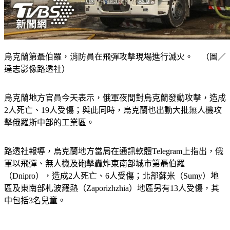
烏克蘭第聶伯羅，消防員在飛彈攻擊現場進行滅火。 （圖／
達志影像路透社）
烏克蘭地方官員今天表示，俄軍夜間對烏克蘭發動攻擊，造成
2人死亡、19人受傷；與此同時，烏克蘭也出動大批無人機攻
擊俄羅斯中部的工業區。
路透社報導，烏克蘭地方當局在通訊軟體Telegram上指出，俄
軍以飛彈、無人機及砲擊轟炸東南部城市第聶伯羅
（Dnipro），造成2人死亡、6人受傷；北部蘇米（Sumy）地
區及東南部札波羅熱（Zaporizhzhia）地區另有13人受傷，其
中包括3名兒童。