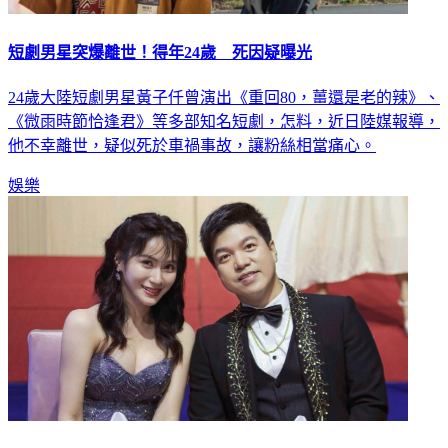
短劇男星突爆離世！得年24歲 死因疑曝光
24歲大陸短劇男星黃子仟曾演出《重回80，薑還是老的辣》、
《微雨時節恰逢君》等多部知名短劇，怎料，近日陸媒報導，
他不幸離世，疑似死於車禍事故，讓粉絲相當痛心。
娛樂
本土女星520挺孕肚訂婚！正式升格黃太太 律師尪正臉照首