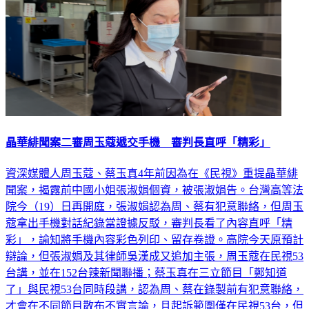
晶華緋聞案二審周玉蔻遞交手機 審判長直呼「精彩」
資深媒體人周玉蔻、蔡玉真4年前因為在《民視》重提晶華緋
聞案，揭露前中國小姐張淑娟個資，被張淑娟告。台灣高等法
院今（19）日再開庭，張淑娟認為周、蔡有犯意聯絡，但周玉
蔻拿出手機對話紀錄當證據反駁，審判長看了內容直呼「精
彩」，諭知將手機內容彩色列印、留存卷證。高院今天原預計
辯論，但張淑娟及其律師吳漢成又追加主張，周玉蔻在民視53
台講，並在152台辣新聞聯播；蔡玉真在三立節目「鄭知道
了」與民視53台同時段講，認為周、蔡在錄製前有犯意聯絡，
才會在不同節目散布不實言論，且起訴範圍僅在民視53台，但
152台的辣新聞也應納入，結果被法官碎念為什麼不早說？另