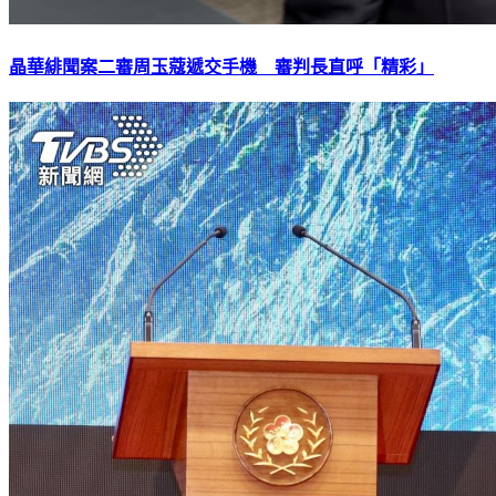
晶華緋聞案二審周玉蔻遞交手機 審判長直呼「精彩」