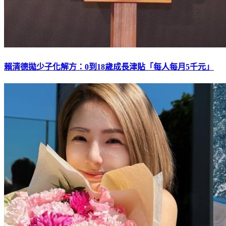
賴清德拋少子化解方：0到18歲成長津貼「每人每月5千元」