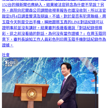
外，高院向尼爾森公司調閱收視率報告也還沒收到，所以法官
敲定8月4日調查釐清及辯論。不過，對於是否有犯意聯絡，周
玉蔻今天則是交出手機，稱她跟蔡玉真的LINE對話紀錄可以
證明事前並沒有講好。結果審判長邊看邊說「對話紀錄很精
彩，這之前沒看過的對話，為何沒有當作證據？」在周玉蔻同
意下，審判長諭知工作人員彩色列印周玉蔻手機對話紀錄作為
證據。
社會