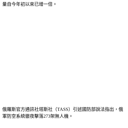
俄羅斯官方通訊社塔斯社（TASS）引述國防部說法指出，俄
軍防空系統徹夜擊落273架無人機。
在俄羅斯方面，南部斯塔夫羅波爾（Stavropol）州長在