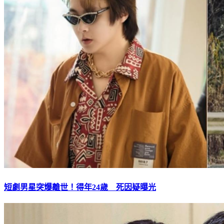
短劇男星突爆離世！得年24歲 死因疑曝光