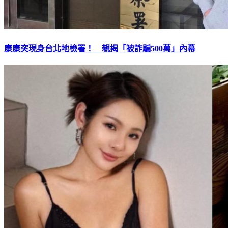
康康突現身台北地檢署！ 親揭「被詐騙500萬」內幕