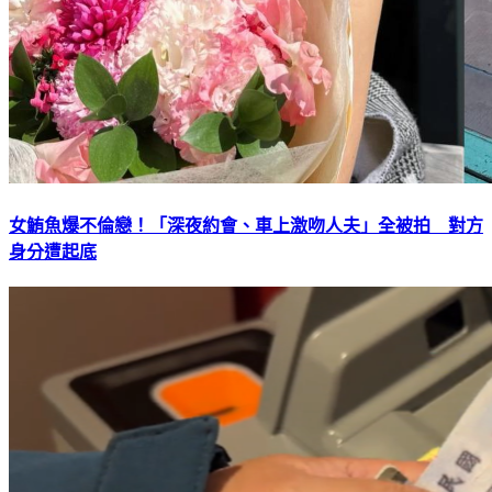
女鮪魚爆不倫戀！「深夜約會、車上激吻人夫」全被拍 對方
身分遭起底