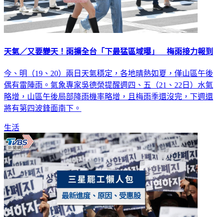
天氣／又要變天！雨擴全台「下最猛區域曝」 梅雨接力報到
今、明（19、20）兩日天氣穩定，各地晴熱如夏，僅山區午後
偶有雷陣雨。氣象專家吳德榮提醒週四、五（21、22日）水氣
略增，山區午後局部降雨機率略增，且梅雨季還沒完，下週還
將有第四波鋒面南下。
生活