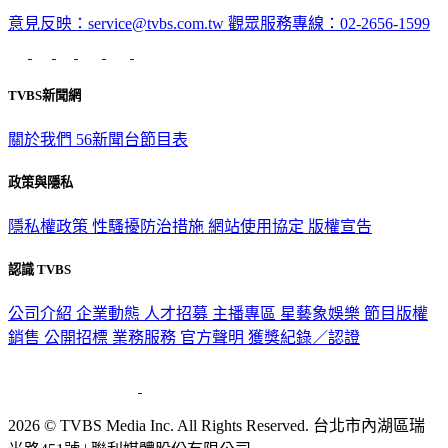
TVBS新聞網
關於我們
56新聞台節目表
政策與隱私
隱私權政策
性騷擾防治措施
網站使用協定
版權宣告
認識 TVBS
公司介紹
企業動態
人才招募
主播專區
星藝象娛樂
節目版權
銷售
公開招標
業務服務
官方聲明
獲獎紀錄／認證
2026 © TVBS Media Inc. All Rights Reserved. 台北市內湖區瑞
光路451號 | 聯利媒體股份有限公司