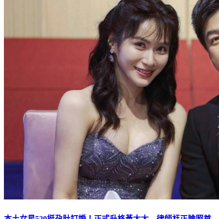
本土女星520挺孕肚訂婚！正式升格黃太太 律師尪正臉照首
曝光