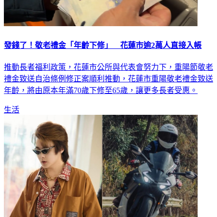
發錢了！敬老禮金「年齡下修」 花蓮市逾2萬人直接入帳
推動長者福利政策，花蓮市公所與代表會努力下，重陽節敬老
禮金致送自治條例修正案順利推動，花蓮市重陽敬老禮金致送
年齡，將由原本年滿70歲下修至65歲，讓更多長者受惠。
生活