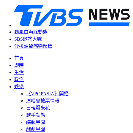
颱風白海豚動態
SBS歌謠大戰
沙拉油致癌物超標
首頁
即時
生活
政治
娛樂
《VPOPASIA》開播
演唱會搶票情報
日韓爆米花
歌手動態
綜藝星聞
戲劇星聞