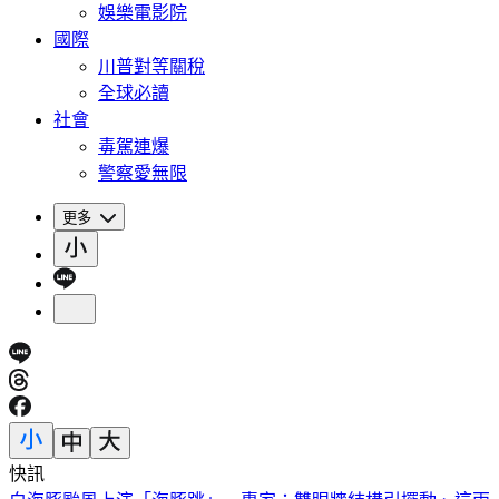
娛樂電影院
國際
川普對等關稅
全球必讀
社會
毒駕連爆
警察愛無限
更多
快訊