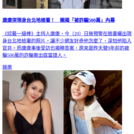
康康突現身台北地檢署！ 親揭「被詐騙500萬」內幕
《綜藝一級棒》主持人康康，今（20）日無預警在臉書曬出現
身台北地檢署的照片，讓不少網友好奇他怎麼了，深怕他陷入
官非。而康康事後受訪也揭曉答案，原來是昨天替9年前的被
騙500萬的詐騙案出庭當證人。
娛樂