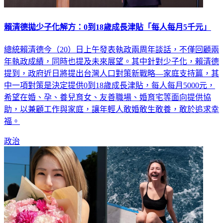
賴清德拋少子化解方：0到18歲成長津貼「每人每月5千元」
總統賴清德今（20）日上午發表執政兩周年談話，不僅回顧兩
年執政成績，同時也提及未來展望。其中針對少子化，賴清德
提到，政府近日將提出台灣人口對策新戰略—家庭支持篇，其
中一項對策是決定提供0到18歲成長津貼，每人每月5000元，
希望在婚、孕、養兒育女、友善職場、婚育宅等面向提供協
助，以兼顧工作與家庭，讓年輕人敢婚敢生敢養，敢於追求幸
福。
政治