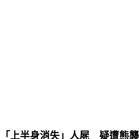
驚見「上半身消失」人屍 疑遭熊襲