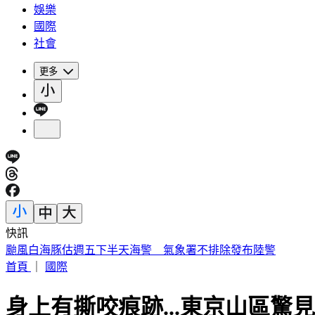
娛樂
國際
社會
更多
快訊
颱風白海豚估週五下半天海警 氣象署不排除發布陸警
首頁
｜
國際
身上有撕咬痕跡...東京山區