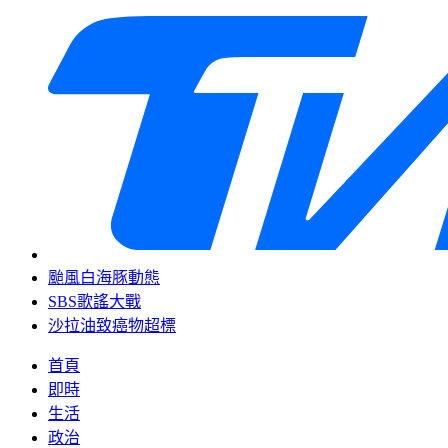
颱風白海豚動態
SBS歌謠大戰
沙拉油致癌物超標
首頁
即時
生活
政治