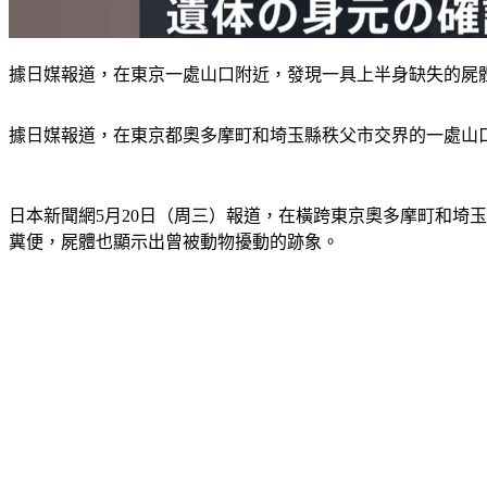
據日媒報道，在東京一處山口附近，發現一具上半身缺失的屍體，疑似遭到
據日媒報道，在東京都奧多摩町和埼玉縣秩父市交界的一處山
日本新聞網5月20日（周三）報道，在橫跨東京奧多摩町和埼
糞便，屍體也顯示出曾被動物擾動的跡象。