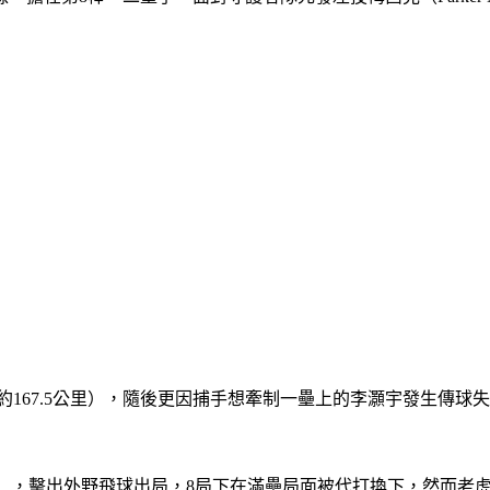
（約167.5公里），隨後更因捕手想牽制一壘上的李灝宇發生傳
owski），擊出外野飛球出局，8局下在滿壘局面被代打換下，然而