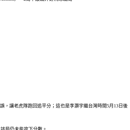
球失誤，讓老虎隊跑回追平分；這也是李灝宇繼台灣時間5月13日後
老虎該局仍未能攻下分數。