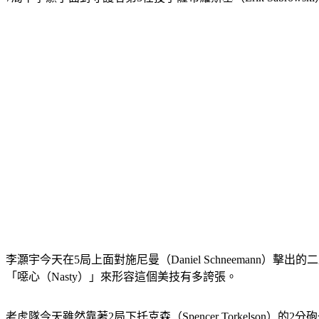
李灝宇今天在5局上面對施尼曼（Daniel Schneema
「噁心（Nasty）」來形容這個美技有多誇張。
老虎隊今天雖然靠著2局下托克森（Spencer Torkelson）