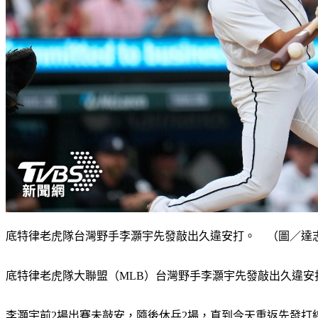
底特律老虎隊台灣野手李灝宇先發敲出久違安打。 （圖／達
底特律老虎隊大聯盟（MLB）台灣野手李灝宇先發敲出久違安
李灝宇前2場出賽未敲安，隨後休兵2場，直到今天重返先發打線，擔