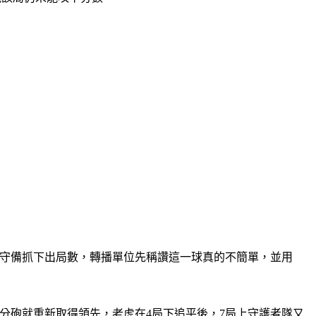
高難度守備抓下出局數，轉播單位先稱讚這一球真的不簡單，並用
ana）的2分砲就重新取得領先，老虎在4局下追平後，7局上守護者隊又