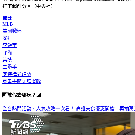
打下超前分。（中央社）
棒球
MLB
美國職棒
安打
李灝宇
守備
美技
二壘手
底特律老虎隊
克里夫蘭守護者隊
◤放假去哪玩？◢
全台熱門活動、人氣攻略一次看！
高雄美食優惠開搶！再抽萬