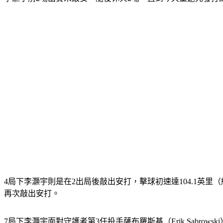
4局下李灝宇則是在2出局後敲出安打，擊球初速達104.1英里
再次敲出安打。
7局下李灝宇面對守護者第3任投手薩布羅斯基（Erik Sabr