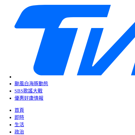
颱風白海豚動態
SBS歌謠大戰
優惠好康情報
首頁
即時
生活
政治