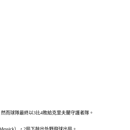
然而球隊最終以3比4敗給克里夫蘭守護者隊。
ssick），2局下敲出外野飛球出局。