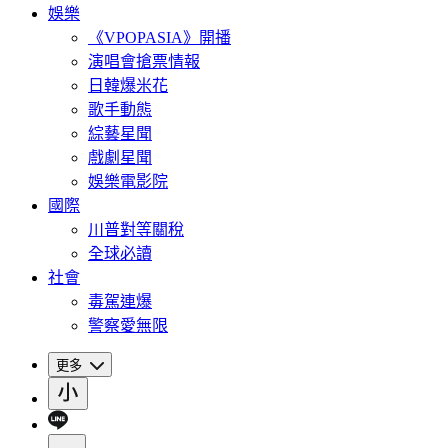
娛樂
《VPOPASIA》開播
演唱會搶票情報
日韓爆米花
歌手動態
綜藝星聞
戲劇星聞
娛樂電影院
國際
川普對等關稅
全球必讀
社會
毒駕連爆
警察愛無限
更多