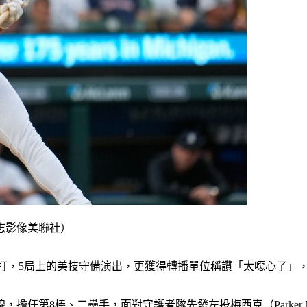
志影像美聯社）
打，5局上的美技守備演出，更獲得轉播單位稱讚「太噁心了」，
任第8棒、二壘手，面對守護者隊先發左投梅西克（Parker Me