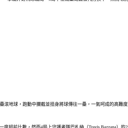
nn）擊出的二壘滾地球，跑動中攔截並扭身將球傳往一壘，一氣呵成的
的2分砲一度超前比數，然而4局上守護者隊巴札納（Travis Bazz