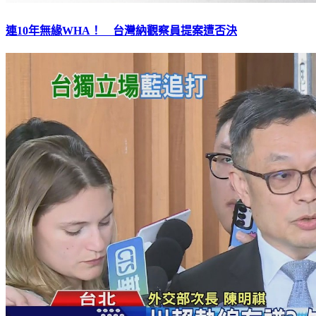
連10年無緣WHA！ 台灣納觀察員提案遭否決