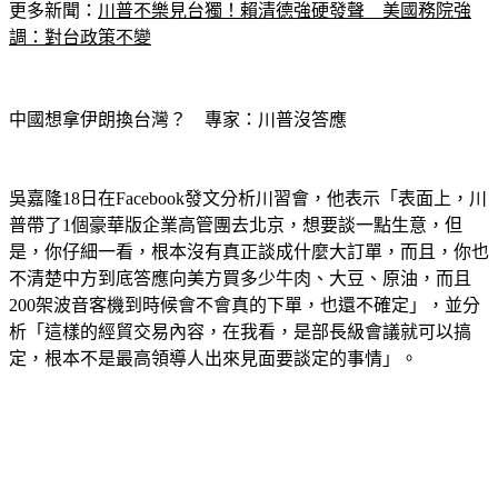
更多新聞：
川普不樂見台獨！賴清德強硬發聲　美國務院強
調：對台政策不變
中國想拿伊朗換台灣？　專家：川普沒答應
吳嘉隆18日在Facebook發文分析川習會，他表示「表面上，川
普帶了1個豪華版企業高管團去北京，想要談一點生意，但
是，你仔細一看，根本沒有真正談成什麼大訂單，而且，你也
不清楚中方到底答應向美方買多少牛肉、大豆、原油，而且
200架波音客機到時候會不會真的下單，也還不確定」，並分
析「這樣的經貿交易內容，在我看，是部長級會議就可以搞
定，根本不是最高領導人出來見面要談定的事情」。