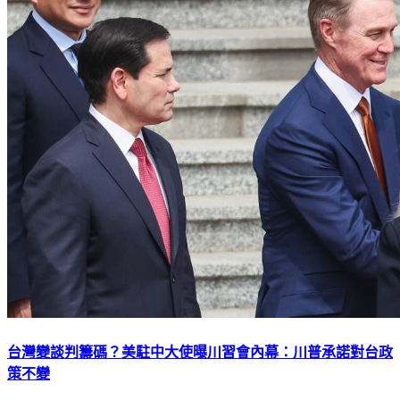
台灣變談判籌碼？美駐中大使曝川習會內幕：川普承諾對台政
策不變