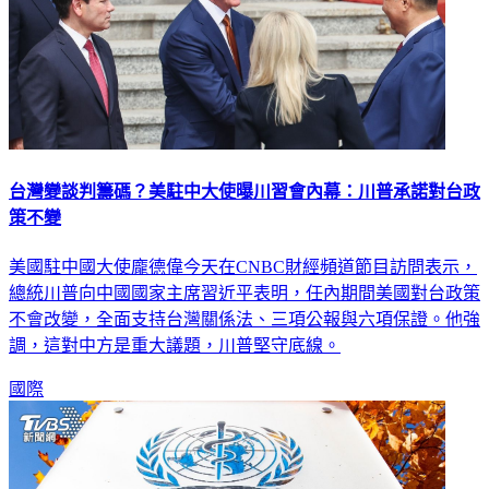
台灣變談判籌碼？美駐中大使曝川習會內幕：川普承諾對台政
策不變
美國駐中國大使龐德偉今天在CNBC財經頻道節目訪問表示，
總統川普向中國國家主席習近平表明，任內期間美國對台政策
不會改變，全面支持台灣關係法、三項公報與六項保證。他強
調，這對中方是重大議題，川普堅守底線。
國際