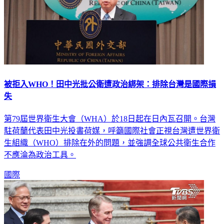
被拒入WHO！田中光批公衛遭政治綁架：排除台灣是國際損
失
第79屆世界衛生大會（WHA）於18日起在日內瓦召開。台灣
駐荷蘭代表田中光投書荷媒，呼籲國際社會正視台灣遭世界衛
生組織（WHO）排除在外的問題，並強調全球公共衛生合作
不應淪為政治工具。
國際