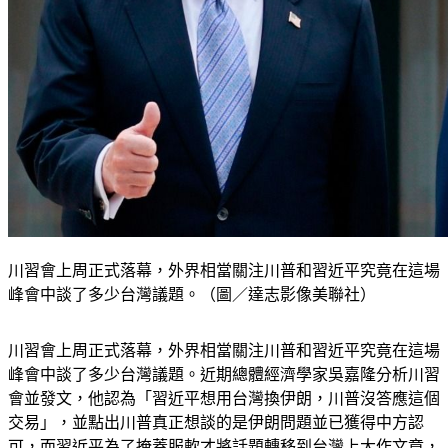
川習會上周正式落幕，外界相當關注川普和習近平究竟在這場
峰會中談了多少台灣議題。（圖／達志影像美聯社）
川習會上周正式落幕，外界相當關注川普和習近平究竟在這場
峰會中談了多少台灣議題。近期總體經濟學家吳嘉隆分析川習
會並發文，他認為「習近平想用台灣換伊朗，川普沒答應這個
交易」，並點出川普真正想談的是伊朗問題並已獲得中方認
可，而習近平為了掩蓋服軟才將話題轉移到台灣上大作文章，