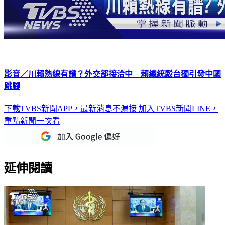
影音／川賴熱線有譜？外交部接洽中 賴總統駁台獨引發中國
跳腳
下載TVBS新聞APP，最新消息不漏接
加入TVBS新聞LINE，
重點新聞一次看
延伸閱讀