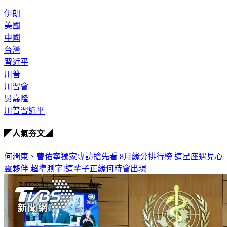
伊朗
美國
中國
台灣
習近平
川普
川習會
吳嘉隆
川普習近平
◤人氣夯文◢
何潤東、曹佑寧獨家專訪搶先看
8月緣分排行榜 這星座遇見心
靈夥伴
超準測字!這輩子正緣何時會出現