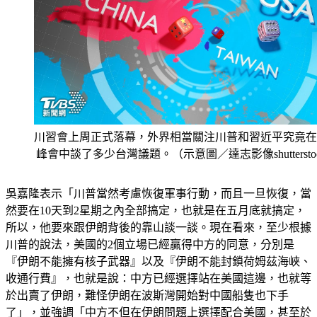
川習會上周正式落幕，外界相當關注川普和習近平究竟在
峰會中談了多少台灣議題。（示意圖／達志影像shuttersto
吳嘉隆表示「川普當然考慮恢復軍事行動，而且一旦恢復，當
然要在10天到2星期之內全部搞定，也就是在五月底就搞定，
所以，他要來跟伊朗背後的靠山談一談。現在看來，至少根據
川普的說法，美國的2個立場已經贏得中方的同意，分別是
『伊朗不能擁有核子武器』以及『伊朗不能封鎖荷姆茲海峽、
收通行費』，也就是說：中方已經選擇站在美國這邊，也就等
於出賣了伊朗，難怪伊朗在波斯灣開始對中國船隻也下手
了」，並強調「中方不但在伊朗問題上選擇配合美國，甚至於