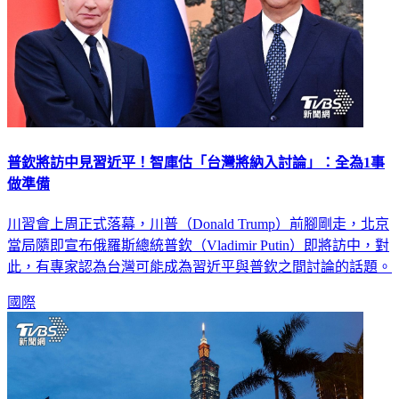
普欽將訪中見習近平！智庫估「台灣將納入討論」：全為1事
做準備
川習會上周正式落幕，川普（Donald Trump）前腳剛走，北京
當局隨即宣布俄羅斯總統普欽（Vladimir Putin）即將訪中，對
此，有專家認為台灣可能成為習近平與普欽之間討論的話題。
國際