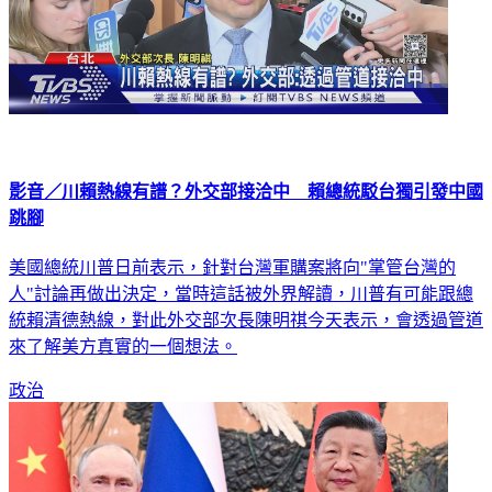
影音／川賴熱線有譜？外交部接洽中 賴總統駁台獨引發中國
跳腳
美國總統川普日前表示，針對台灣軍購案將向"掌管台灣的
人"討論再做出決定，當時這話被外界解讀，川普有可能跟總
統賴清德熱線，對此外交部次長陳明祺今天表示，會透過管道
來了解美方真實的一個想法。
政治