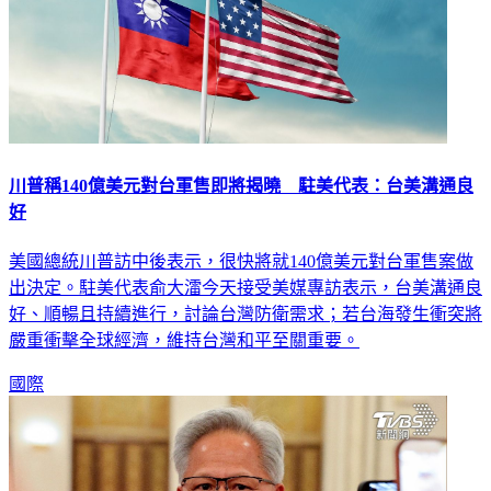
川普稱140億美元對台軍售即將揭曉 駐美代表：台美溝通良
好
美國總統川普訪中後表示，很快將就140億美元對台軍售案做
出決定。駐美代表俞大㵢今天接受美媒專訪表示，台美溝通良
好、順暢且持續進行，討論台灣防衛需求；若台海發生衝突將
嚴重衝擊全球經濟，維持台灣和平至關重要。
國際