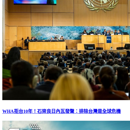
WHA拒台10年！石崇良日內瓦發聲：排除台灣是全球危機