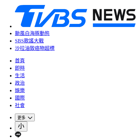
颱風白海豚動態
SBS歌謠大戰
沙拉油致癌物超標
首頁
即時
生活
政治
娛樂
國際
社會
更多