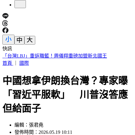
快訊
快訊／泰國校園槍擊7死！3師3生中彈喪命 學生槍手輕生亡
首頁
｜
國際
中國想拿伊朗換台灣？專家曝
「習近平服軟」 川普沒答應
但給面子
編輯：張君堯
發佈時間：2026.05.19 10:11