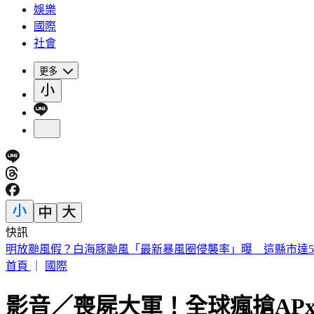
娛樂
國際
社會
更多
快訊
明放颱風假？白海豚颱風「最新暴風圈侵襲率」曝 這縣市達5
首頁
｜
國際
影音／喪屍大軍！全球瘋搶APx