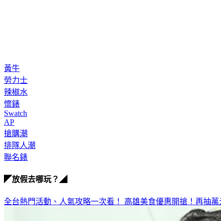
黃牛
勞力士
辣椒水
懷錶
Swatch
AP
搶購潮
排隊人潮
聯名錶
◤放假去哪玩？◢
全台熱門活動、人氣攻略一次看！
高雄美食優惠開搶！再抽萬