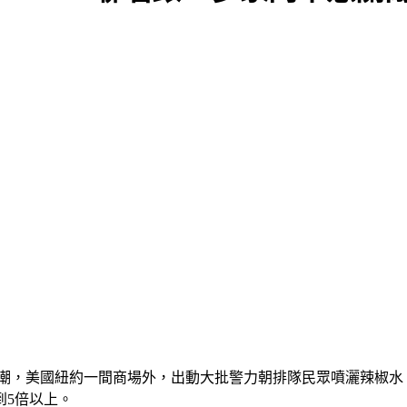
球搶購潮，美國紐約一間商場外，出動大批警力朝排隊民眾噴灑辣椒
到5倍以上。