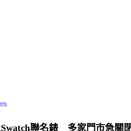
9％
Swatch聯名錶 多家門市急關