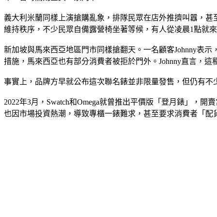
義大利米蘭同樣上演搶購亂象，排隊民眾在店外推擠叫囂，甚
維持秩序，不少民眾自備露營椅坐著等候，有人從凌晨1點就
新加坡與馬來西亞地區門市同樣搶翻天。一名顧客Johnny表
措施，馬來西亞也有部分消費者被拒於門外。Johnny直言，
事實上，品牌方早就公布這次聯名錶並非限量發售，但仍有不少
2022年3月，Swatch和Omega就曾推出平價版「登月
也因市場投資熱潮，導致專櫃一錶難求，甚至要求消費者「配