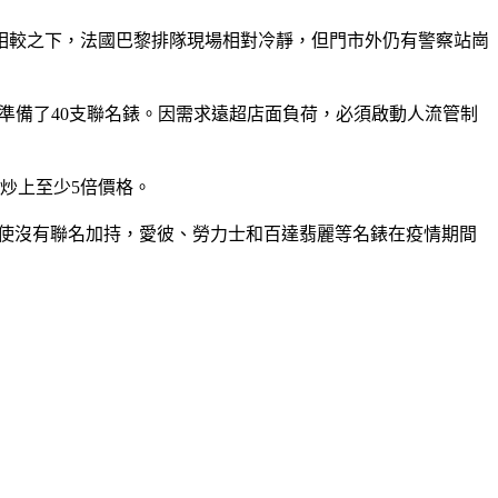
相較之下，法國巴黎排隊現場相對冷靜，但門市外仍有警察站崗
只準備了40支聯名錶。因需求遠超店面負荷，必須啟動人流管制
炒上至少5倍價格。
價。即使沒有聯名加持，愛彼、勞力士和百達翡麗等名錶在疫情期間