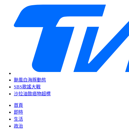
颱風白海豚動態
SBS歌謠大戰
沙拉油致癌物超標
首頁
即時
生活
政治