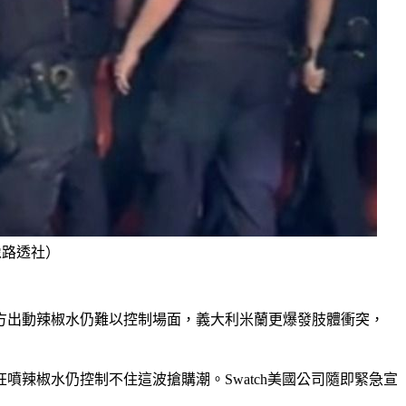
像路透社）
突，警方出動辣椒水仍難以控制場面，義大利米蘭更爆發肢體衝突，
辣椒水仍控制不住這波搶購潮。Swatch美國公司隨即緊急宣