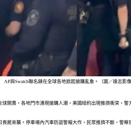
AP與Swatch聯名錶在全球各地掀起搶購亂象。（圖／達志影
Pop」懷錶於全球開賣，各地門市湧現搶購人潮，美國紐約出現推擠衝
喪屍來襲。停車場內汽車防盜警報大作，民眾推擠不斷，警察狂噴