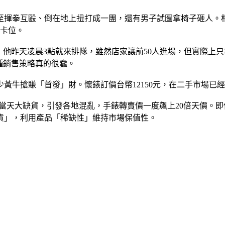
至揮拳互毆、倒在地上扭打成一團，還有男子試圖拿椅子砸人。
來卡位。
示，他昨天凌晨3點就來排隊，雖然店家讓前50人進場，但實際上
這種銷售策略真的很蠢。
黃牛搶賺「首發」財。懷錶訂價台幣12150元，在二手市場已經
錶」，開賣當天大缺貨，引發各地混亂，手錶轉賣價一度飆上20倍天
貨」，利用產品「稀缺性」維持市場保值性。