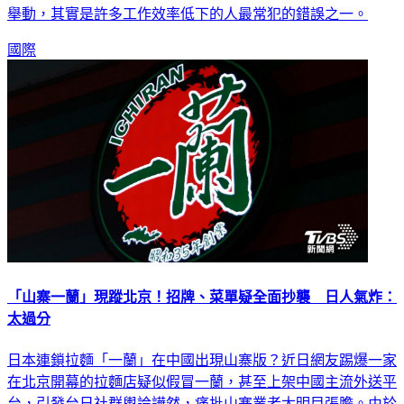
舉動，其實是許多工作效率低下的人最常犯的錯誤之一。
國際
「山寨一蘭」現蹤北京！招牌、菜單疑全面抄襲 日人氣炸：
太過分
日本連鎖拉麵「一蘭」在中國出現山寨版？近日網友踢爆一家
在北京開幕的拉麵店疑似假冒一蘭，甚至上架中國主流外送平
台，引發台日社群輿論譁然，痛批山寨業者太明目張膽。由於