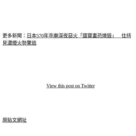
更多新聞：
日本570年寺廟深夜惡火「國寶畫恐燒毀」　住持
見濃煙火勢驚逃
View this post on Twitter
原貼文網址