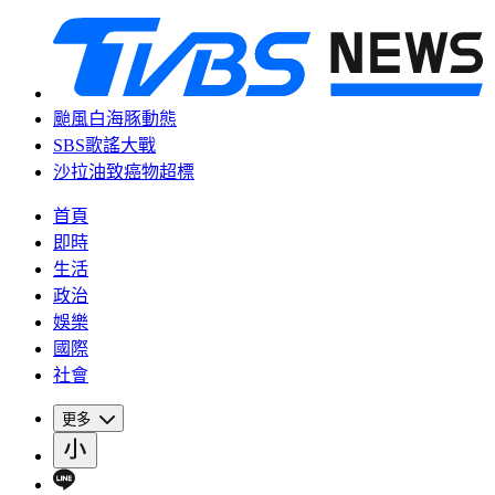
颱風白海豚動態
SBS歌謠大戰
沙拉油致癌物超標
首頁
即時
生活
政治
娛樂
國際
社會
更多