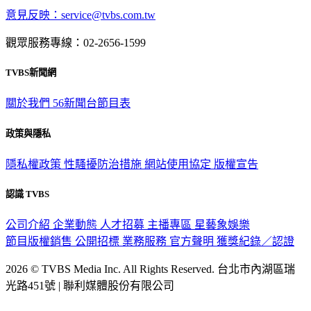
意見反映：service@tvbs.com.tw
觀眾服務專線：02-2656-1599
TVBS新聞網
關於我們
56新聞台節目表
政策與隱私
隱私權政策
性騷擾防治措施
網站使用協定
版權宣告
認識 TVBS
公司介紹
企業動態
人才招募
主播專區
星藝象娛樂
節目版權銷售
公開招標
業務服務
官方聲明
獲獎紀錄／認證
2026 © TVBS Media Inc. All Rights Reserved. 台北市內湖區瑞
光路451號 | 聯利媒體股份有限公司