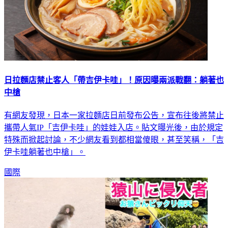
日拉麵店禁止客人「帶吉伊卡哇」！原因曝兩派戰翻：躺著也
中槍
有網友發現，日本一家拉麵店日前發布公告，宣布往後將禁止
攜帶人氣IP「吉伊卡哇」的娃娃入店。貼文曝光後，由於規定
特殊而掀起討論，不少網友看到都相當傻眼，甚至笑稱，「吉
伊卡哇躺著也中槍」。
國際