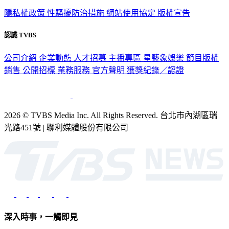
隱私權政策
性騷擾防治措施
網站使用協定
版權宣告
認識 TVBS
公司介紹
企業動態
人才招募
主播專區
星藝象娛樂
節目版權
銷售
公開招標
業務服務
官方聲明
獲獎紀錄／認證
2026 © TVBS Media Inc. All Rights Reserved. 台北市內湖區瑞
光路451號 | 聯利媒體股份有限公司
深入時事，一觸即見