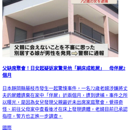
父缺席聚會！日女起疑返家驚見他「躺床成乾屍」 母伴屍2
個月
日本靜岡縣藤枝市發生一起驚悚事件，一名72歲老婦涉嫌將丈
夫的屍體遺棄在家中「伴屍」近兩個月，遭到逮捕。事件之所
以曝光，是因為女兒發現父親最近未出席家庭聚會，覺得奇
怪、前往父母家中查看後才在床上發現遺體，老婦目前已承認
指控，警方也正進一步調查。
國際