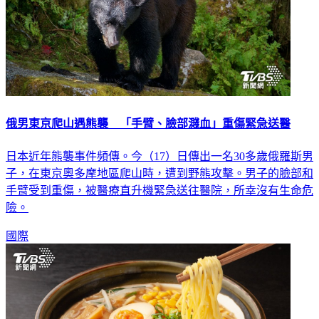
俄男東京爬山遇熊襲 「手臂、臉部濺血」重傷緊急送醫
日本近年熊襲事件頻傳。今（17）日傳出一名30多歲俄羅斯男
子，在東京奧多摩地區爬山時，遭到野熊攻擊。男子的臉部和
手臂受到重傷，被醫療直升機緊急送往醫院，所幸沒有生命危
險。
國際