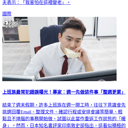
夫表示：「我害怕在這裡變老」。
國際
上班族最常犯錯誤曝光！專家：週一先做這件事「整週更累」
結束了週末假期，許多上班族在週一開工時，往往下意識會先
挑選回覆Email、整理文件、確認行程或安排會議等簡單、輕
鬆且不燒腦的事務開始做，試圖以此當作重返工作狀態的「暖
身」。然而，日本知名書評家印南敦史卻指出，這看似積極的