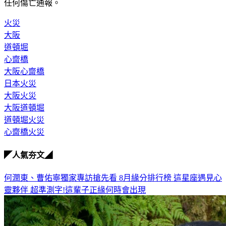
任何傷亡通報。
火災
大阪
道頓堀
心齋橋
大阪心齋橋
日本火災
大阪火災
大阪道頓堀
道頓堀火災
心齋橋火災
◤人氣夯文◢
何潤東、曹佑寧獨家專訪搶先看
8月緣分排行榜 這星座遇見心
靈夥伴
超準測字!這輩子正緣何時會出現