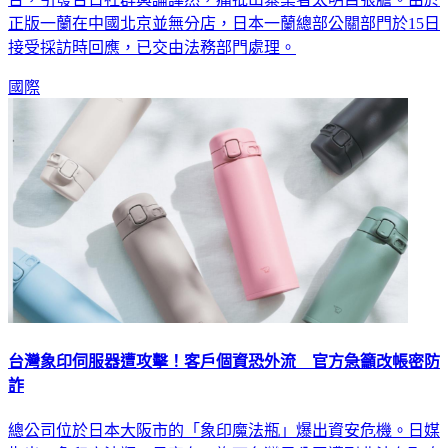
正版一蘭在中國北京並無分店，日本一蘭總部公關部門於15日
接受採訪時回應，已交由法務部門處理。
國際
台灣象印伺服器遭攻擊！客戶個資恐外流 官方急籲改帳密防
詐
總公司位於日本大阪市的「象印魔法瓶」爆出資安危機。日媒