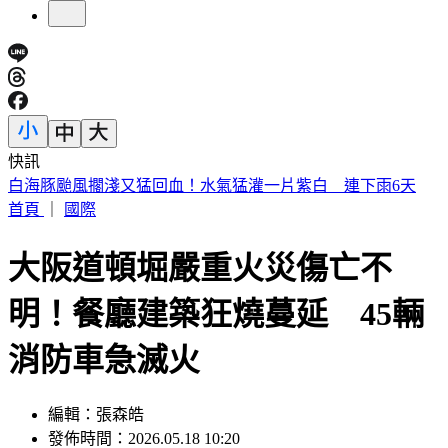
快訊
提醒國一新生守秩序！台中女師遭「掃把刺眼重傷」恐失明
首頁
｜
國際
大阪道頓堀嚴重火災傷亡不
明！餐廳建築狂燒蔓延 45輛
消防車急滅火
編輯：張森皓
發佈時間：2026.05.18 10:20