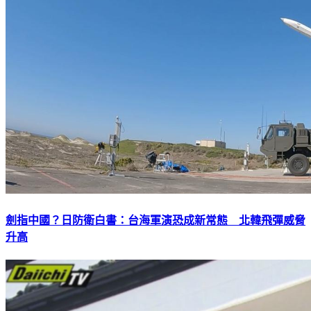
劍指中國？日防衛白書：台海軍演恐成新常態 北韓飛彈威脅
升高