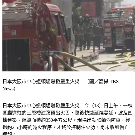
日本大阪市中心道頓堀爆發嚴重火災！（圖／翻攝 TBS
News）
日本大阪市中心道頓堀爆發嚴重火災！今（18）日上午，一棟
餐廳進駐的三層樓建築竄出火舌，隨後快速延燒蔓延，波及四
棟建築、燒毀面積約350平方公尺。現場出動45輛消防車，經
過約2.5小時的滅火程序，才終於控制住火勢，尚未收到傷亡
通報。