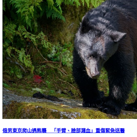
俄男東京爬山遇熊襲 「手臂、臉部濺血」重傷緊急送醫