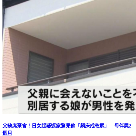
父缺席聚會！日女起疑返家驚見他「躺床成乾屍」 母伴屍2
個月