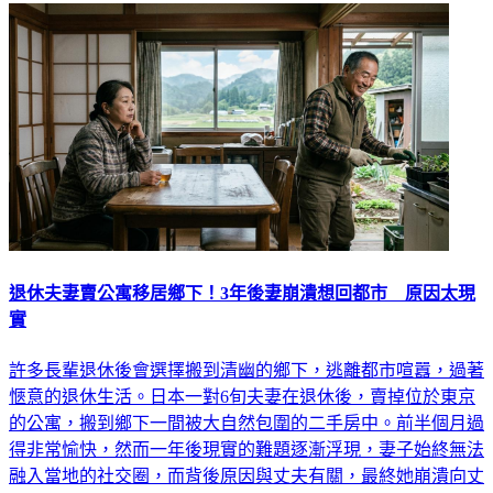
退休夫妻賣公寓移居鄉下！3年後妻崩潰想回都市 原因太現
實
許多長輩退休後會選擇搬到清幽的鄉下，逃離都市喧囂，過著
愜意的退休生活。日本一對6旬夫妻在退休後，賣掉位於東京
的公寓，搬到鄉下一間被大自然包圍的二手房中。前半個月過
得非常愉快，然而一年後現實的難題逐漸浮現，妻子始終無法
融入當地的社交圈，而背後原因與丈夫有關，最終她崩潰向丈