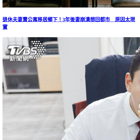
退休夫妻賣公寓移居鄉下！3年後妻崩潰想回都市 原因太現
實