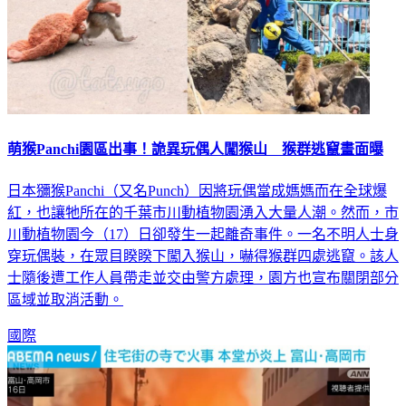
萌猴Panchi園區出事！詭異玩偶人闖猴山 猴群逃竄畫面曝
日本獼猴Panchi（又名Punch）因將玩偶當成媽媽而在全球爆
紅，也讓牠所在的千葉市川動植物園湧入大量人潮。然而，市
川動植物園今（17）日卻發生一起離奇事件。一名不明人士身
穿玩偶裝，在眾目睽睽下闖入猴山，嚇得猴群四處逃竄。該人
士隨後遭工作人員帶走並交由警方處理，園方也宣布關閉部分
區域並取消活動。
國際