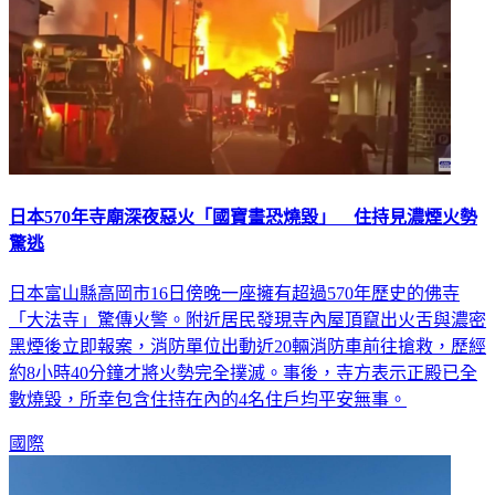
日本570年寺廟深夜惡火「國寶畫恐燒毀」 住持見濃煙火勢
驚逃
日本富山縣高岡市16日傍晚一座擁有超過570年歷史的佛寺
「大法寺」驚傳火警。附近居民發現寺內屋頂竄出火舌與濃密
黑煙後立即報案，消防單位出動近20輛消防車前往搶救，歷經
約8小時40分鐘才將火勢完全撲滅。事後，寺方表示正殿已全
數燒毀，所幸包含住持在內的4名住戶均平安無事。
國際