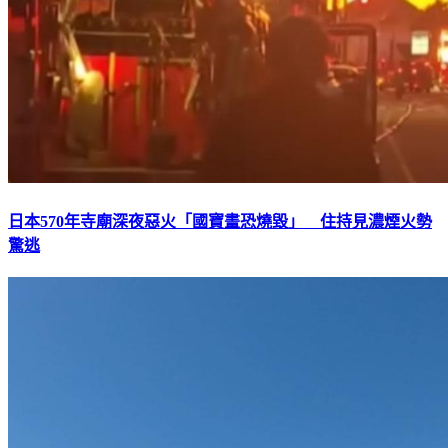
日本570年寺廟深夜惡火「國寶畫恐燒毀」 住持見濃煙火勢
驚逃