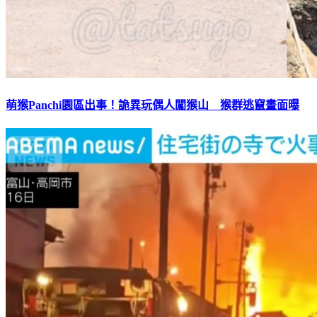
萌猴Panchi園區出事！詭異玩偶人闖猴山 猴群逃竄畫面曝