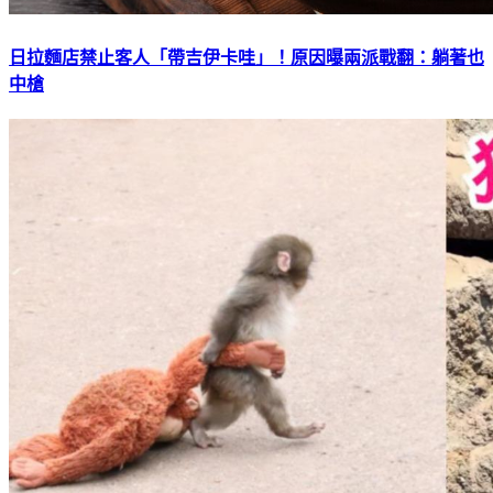
日拉麵店禁止客人「帶吉伊卡哇」！原因曝兩派戰翻：躺著也
中槍