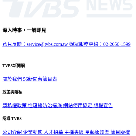
深入時事，一觸即見
意見反映：service@tvbs.com.tw
觀眾服務專線：02-2656-1599
TVBS新聞網
關於我們
56新聞台節目表
政策與隱私
隱私權政策
性騷擾防治措施
網站使用協定
版權宣告
認識 TVBS
公司介紹
企業動態
人才招募
主播專區
星藝象娛樂
節目版權