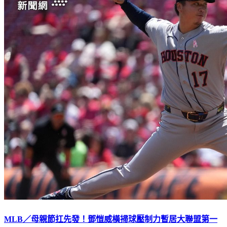
MLB／母親節扛先發！鄧愷威橫掃球壓制力暫居大聯盟第一