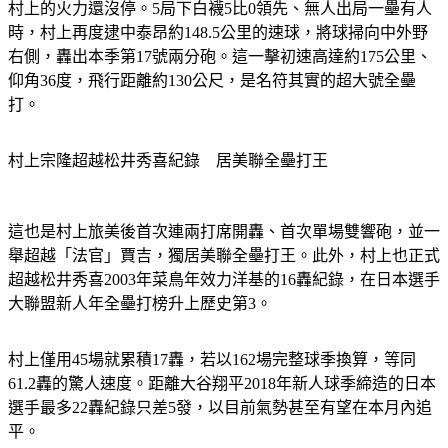
村上的火力還沒停。5局下白襪5比0領先、無人出局一壘有人
時，村上再度逮中泰昂約148.5公里的速球，將球掃向中外野
右側，轟出本季第17號兩分砲。這一擊初速高達約175公里、
仰角36度，飛行距離約130公尺，是名符其實的超大號全壘
打。
村上宗隆超越松井秀喜紀錄　居美聯全壘打王
這也是村上旅美後首次連兩打席開轟、首次單場雙響砲，並一
舉超越「法官」賈吉，獨居美聯全壘打王。此外，村上也正式
超越松井秀喜2003年菜鳥年效力洋基的16轟紀錄，在日本選手
大聯盟新人年全壘打榜升上歷史第3。
村上僅用45場就累積17轟，若以162場完整球季換算，等同
61.2轟的驚人速度。距離大谷翔平2018年新人球季締造的日本
選手最多22轟紀錄只差5發，以目前氣勢甚至有望在本月內追
平。