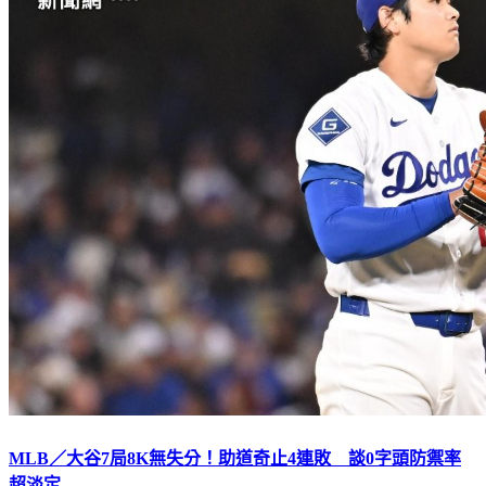
MLB／大谷7局8K無失分！助道奇止4連敗 談0字頭防禦率
超淡定