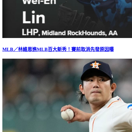
MLB／林維恩進MLB百大新秀！賽前取消先發原因曝