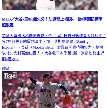
MLB／大谷7局8K無失分！助道奇止4連敗 談0字頭防禦率
超淡定
美國大聯盟洛杉磯道奇隊，今（14）日靠日籍球星大谷翔平主
投7局無失分的壓制演出，加上艾斯皮納爾（Santiago
Espinal）、貝茲（Mookie Betts）背靠背開轟帶動火力，終場
以4比0完封舊金山巨人。大谷收下本季第3勝，道奇也終止近
期4連敗。
體育