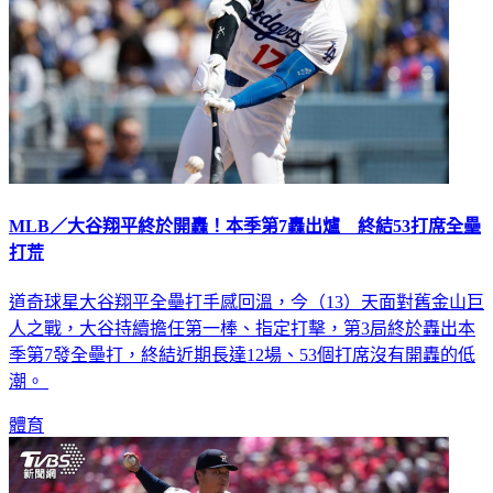
MLB／大谷翔平終於開轟！本季第7轟出爐 終結53打席全壘
打荒
道奇球星大谷翔平全壘打手感回溫，今（13）天面對舊金山巨
人之戰，大谷持續擔任第一棒、指定打擊，第3局終於轟出本
季第7發全壘打，終結近期長達12場、53個打席沒有開轟的低
潮。
體育