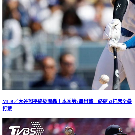
MLB／大谷翔平終於開轟！本季第7轟出爐 終結53打席全壘
打荒