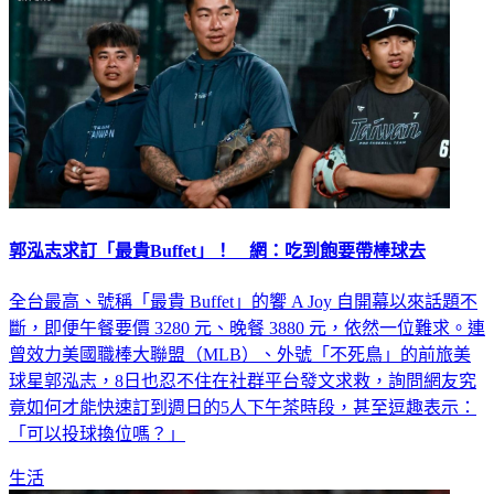
郭泓志求訂「最貴Buffet」！ 網：吃到飽要帶棒球去
全台最高、號稱「最貴 Buffet」的饗 A Joy 自開幕以來話題不
斷，即便午餐要價 3280 元、晚餐 3880 元，依然一位難求。連
曾效力美國職棒大聯盟（MLB）、外號「不死鳥」的前旅美
球星郭泓志，8日也忍不住在社群平台發文求救，詢問網友究
竟如何才能快速訂到週日的5人下午茶時段，甚至逗趣表示：
「可以投球換位嗎？」
生活