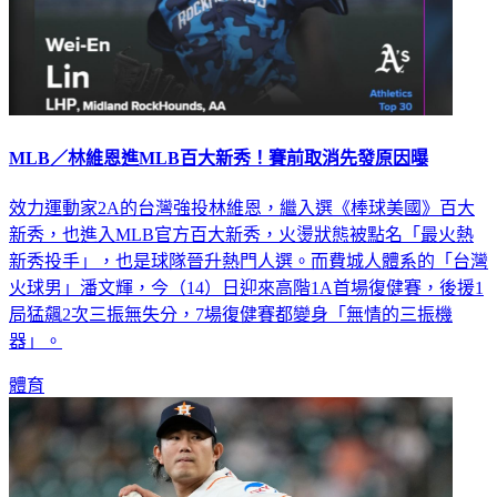
MLB／林維恩進MLB百大新秀！賽前取消先發原因曝
效力運動家2A的台灣強投林維恩，繼入選《棒球美國》百大
新秀，也進入MLB官方百大新秀，火燙狀態被點名「最火熱
新秀投手」，也是球隊晉升熱門人選。而費城人體系的「台灣
火球男」潘文輝，今（14）日迎來高階1A首場復健賽，後援1
局猛飆2次三振無失分，7場復健賽都變身「無情的三振機
器」。
體育