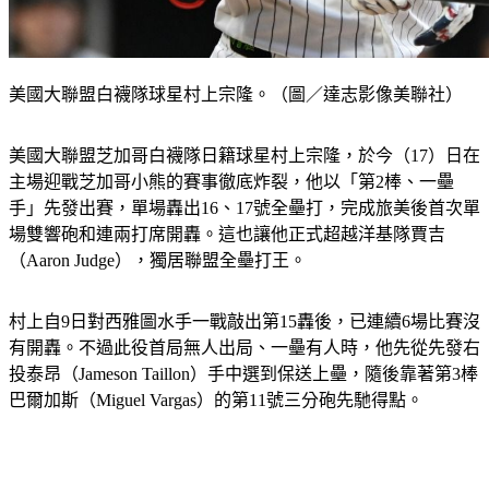
美國大聯盟白襪隊球星村上宗隆。（圖／達志影像美聯社）
美國大聯盟芝加哥白襪隊日籍球星村上宗隆，於今（17）日在
主場迎戰芝加哥小熊的賽事徹底炸裂，他以「第2棒、一壘
手」先發出賽，單場轟出16、17號全壘打，完成旅美後首次單
場雙響砲和連兩打席開轟。這也讓他正式超越洋基隊賈吉
（Aaron Judge），獨居聯盟全壘打王。
村上自9日對西雅圖水手一戰敲出第15轟後，已連續6場比賽沒
有開轟。不過此役首局無人出局、一壘有人時，他先從先發右
投泰昂（Jameson Taillon）手中選到保送上壘，隨後靠著第3棒
巴爾加斯（Miguel Vargas）的第11號三分砲先馳得點。