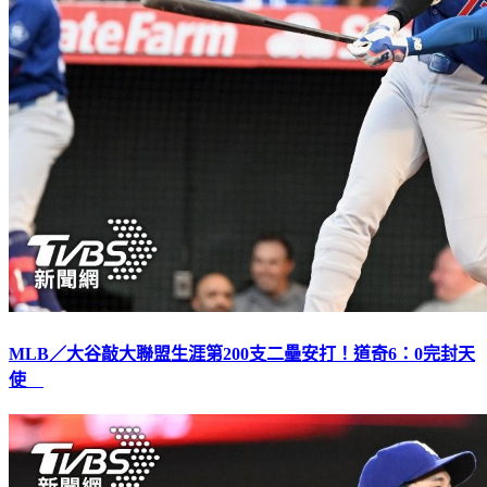
MLB／大谷敲大聯盟生涯第200支二壘安打！道奇6：0完封天
使