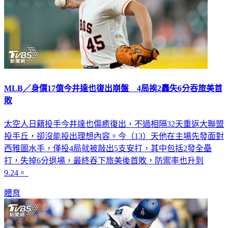
MLB／身價17億今井達也復出崩盤 4局挨2轟失6分吞旅美首
敗
太空人日籍投手今井達也傷癒復出，不過相隔32天重返大聯盟
投手丘，卻沒能投出理想內容。今（13）天他在主場先發面對
西雅圖水手，僅投4局就被敲出5支安打，其中包括2發全壘
打，失掉6分退場，最終吞下旅美後首敗，防禦率也升到
9.24。
體育