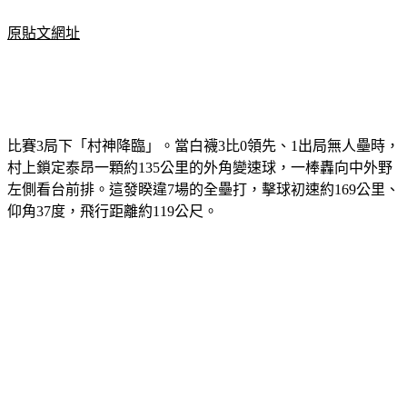
原貼文網址
比賽3局下「村神降臨」。當白襪3比0領先、1出局無人壘時，
村上鎖定泰昂一顆約135公里的外角變速球，一棒轟向中外野
左側看台前排。這發睽違7場的全壘打，擊球初速約169公里、
仰角37度，飛行距離約119公尺。