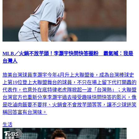
MLB／火鍋不放芋頭！李灝宇快問快答圈粉 霸氣喊：我是
台灣人
旅美台灣球員李灝宇今年4月升上大聯盟後，成為台灣棒球史
上第19位登上大聯盟舞台的球員，不只在場上留下代打開轟的
代表作，也意外在底特律老虎隊掀起一波「台灣熱」；大聯盟
台灣官方也重新分享李灝宇過去接受趣味快問快答的影片，像
是吃滷肉飯要不要拌、火鍋會不會放芋頭等等，讓不少球迷笑
稱回答富有台灣味。
生活