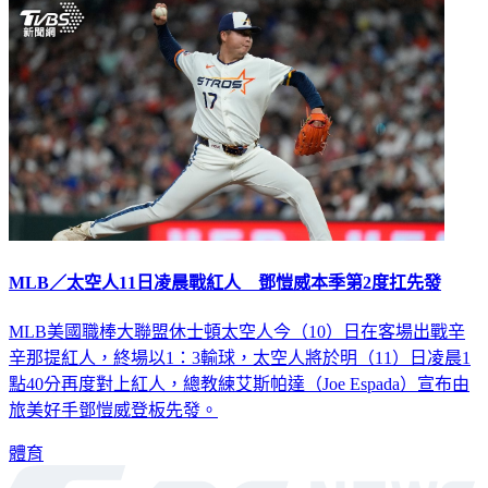
MLB／太空人11日凌晨戰紅人 鄧愷威本季第2度扛先發
MLB美國職棒大聯盟休士頓太空人今（10）日在客場出戰辛
辛那提紅人，終場以1：3輸球，太空人將於明（11）日凌晨1
點40分再度對上紅人，總教練艾斯帕達（Joe Espada）宣布由
旅美好手鄧愷威登板先發。
體育