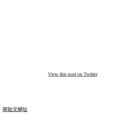
View this post on Twitter
原貼文網址