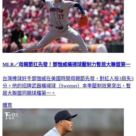
MLB／母親節扛先發！鄧愷威橫掃球壓制力暫居大聯盟第一
台灣棒球好手鄧愷威在美國時間母親節先發，對紅人投3局失3
分。他的招牌武器橫掃球（Sweeper）本季壓制效果突出，暫
居大聯盟同類球種第一。
體育