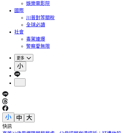
娛樂電影院
國際
川普對等關稅
全球必讀
社會
毒駕連爆
警察愛無限
更多
快訊