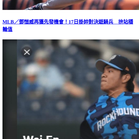
MLB／鄧愷威再獲先發機會！17日掛帥對決遊騎兵 拚站穩
輪值