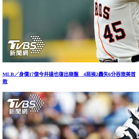
MLB／身價17億今井達也復出崩盤 4局挨2轟失6分吞旅美首
敗