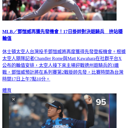
MLB／鄧愷威再獲先發機會！17日掛帥對決遊騎兵 拚站穩
輪值
休士頓太空人台灣投手鄧愷威將再度獲得先發登板機會。根據
太空人隨隊記者Chandler Rome與Matt Kawahara在社群平台X
公布的輪值安排，太空人接下來主場迎戰德州遊騎兵的3連
戰，鄧愷威預計將在系列賽第2戰掛帥先發，比賽時間為台灣
時間17日上午7點10分。
體育