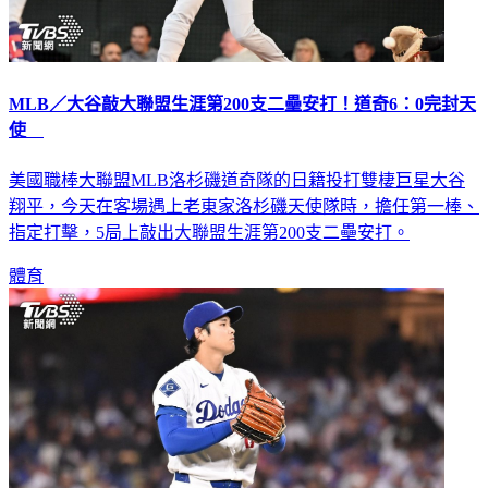
MLB／大谷敲大聯盟生涯第200支二壘安打！道奇6：0完封天
使
美國職棒大聯盟MLB洛杉磯道奇隊的日籍投打雙棲巨星大谷
翔平，今天在客場遇上老東家洛杉磯天使隊時，擔任第一棒、
指定打擊，5局上敲出大聯盟生涯第200支二壘安打。
體育