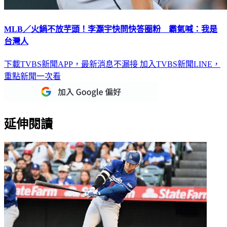
MLB／火鍋不放芋頭！李灝宇快問快答圈粉 霸氣喊：我是
台灣人
下載TVBS新聞APP，最新消息不漏接
加入TVBS新聞LINE，
重點新聞一次看
延伸閱讀