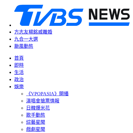
方志友楊銘威離婚
九合一大選
颱風動態
首頁
即時
生活
政治
娛樂
《VPOPASIA》開播
演唱會搶票情報
日韓爆米花
歌手動態
綜藝星聞
戲劇星聞