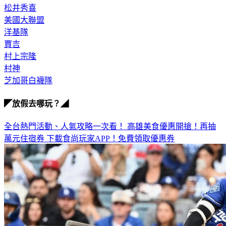
松井秀喜
美國大聯盟
洋基隊
賈吉
村上宗隆
村神
芝加哥白襪隊
◤放假去哪玩？◢
全台熱門活動、人氣攻略一次看！
高雄美食優惠開搶！再抽
萬元住宿券
下載食尚玩家APP！免費領取優惠券