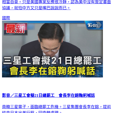
相當自豪。只是美國專家反應很冷靜，認為美中沒有簽定書面
協議，就怕中方又只是嘴巴說說而已。
國際
影音／三星工會擬21日總罷工 會長李在鎔鞠躬喊話
南韓三星電子，面臨總罷工危機。三星集團會長李在鎔，提前
結束日本出差行程，回南韓處理。