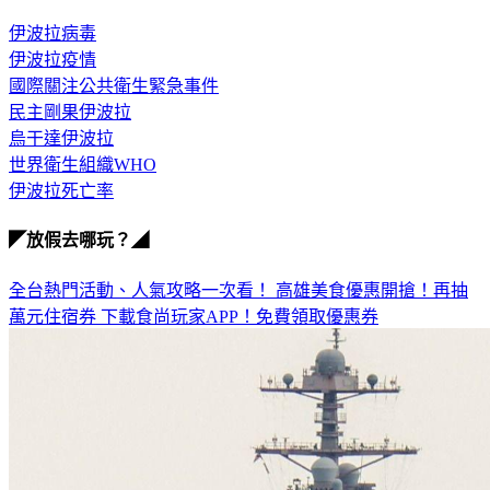
伊波拉病毒
伊波拉疫情
國際關注公共衛生緊急事件
民主剛果伊波拉
烏干達伊波拉
世界衛生組織WHO
伊波拉死亡率
◤放假去哪玩？◢
全台熱門活動、人氣攻略一次看！
高雄美食優惠開搶！再抽
萬元住宿券
下載食尚玩家APP！免費領取優惠券