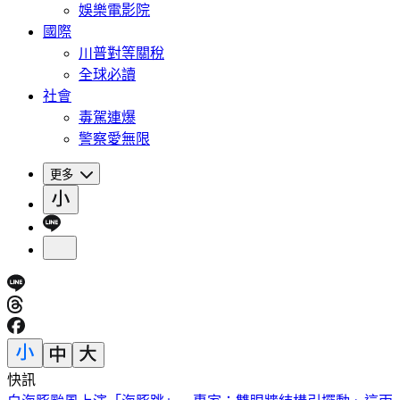
娛樂電影院
國際
川普對等關稅
全球必讀
社會
毒駕連爆
警察愛無限
更多
快訊