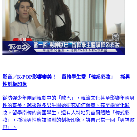
影音／K-POP影響審美！ 留韓學生愛「韓系彩妝」 撕男
性刻板印象
從防彈少年團到韓劇中的「歐巴」，韓流文化甚至影響年輕男
性的審美。越來越多男生開始研究如何保養、甚至學習化彩
妝。留學南韓的美國學生，還有人特地到首爾體驗「韓式彩
妝」，撕掉男性應該陽剛的刻板印象，讓自己當一回「男神歐
巴」。