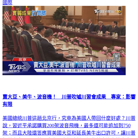
國際
賣大豆、美牛、波音機！ 川普吹噓川習會成果 專家：影響
有限
美國總統川普這趟北京行，究竟為美國人帶回什麼好處？川普
說，習近平承諾購買200架波音飛機，最多還可能追加到750
架；而且大陸還答應買美國大豆和延長美牛出口許可，讓川普