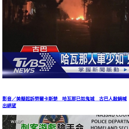
影音／美擬起訴勞爾卡斯楚 哈瓦那已如鬼城 古巴人敲鍋喊
出絕望