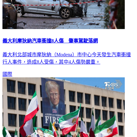
義大利摩狄納汽車衝撞8人傷 肇事駕駛落網
義大利北部城市摩狄納（Modena）市中心今天發生汽車衝撞
行人事件，造成8人受傷，其中4人傷勢嚴重。
國際