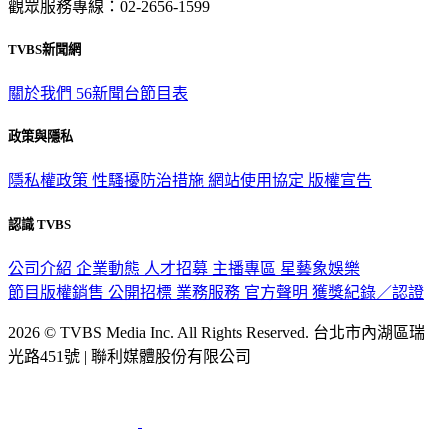
觀眾服務專線：02-2656-1599
TVBS新聞網
關於我們
56新聞台節目表
政策與隱私
隱私權政策
性騷擾防治措施
網站使用協定
版權宣告
認識 TVBS
公司介紹
企業動態
人才招募
主播專區
星藝象娛樂
節目版權銷售
公開招標
業務服務
官方聲明
獲獎紀錄／認證
2026 © TVBS Media Inc. All Rights Reserved. 台北市內湖區瑞
光路451號 | 聯利媒體股份有限公司