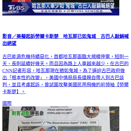
影音／美擬起訴勞爾卡斯楚 哈瓦那已如鬼城 古巴人敲鍋喊
出絕望
古巴能源危機持續惡化，首都哈瓦那面臨大規模停電，短則一
天、長則延續好幾天。而且因為路上人車越來越少，在古巴的
CNN記者形容，哈瓦那現在猶如鬼城。為了逼迫古巴政府做
出「根本性的改變」，美國中情局局長還親自帶人到古巴談
判，並且考慮起訴，曾試圖攻擊美國民用飛機的前領袖【勞爾
卡斯楚】。
國際