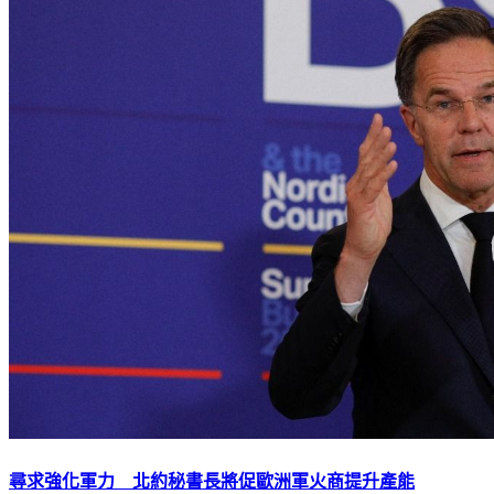
尋求強化軍力 北約秘書長將促歐洲軍火商提升產能