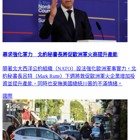
尋求強化軍力 北約秘書長將促歐洲軍火商提升產能
隨著北大西洋公約組織（NATO）設法強化歐洲軍事實力，北
約秘書長呂特（Mark Rutte）下週將敦促歐洲軍火企業增加投
資並提升產能，同時也安撫美國總統川普的不滿情緒。
國際