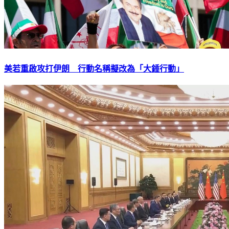
美若重啟攻打伊朗 行動名稱擬改為「大錘行動」