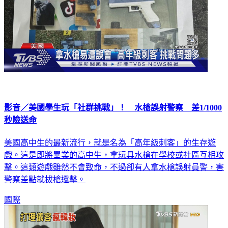
影音／美國學生玩「社群挑戰」！ 水槍誤射警察 差1/1000
秒險送命
美國高中生的最新流行，就是名為「高年級刺客」的生存遊
戲。這是即將畢業的高中生，拿玩具水槍在學校或社區互相攻
擊。這類遊戲雖然不會致命，不過卻有人拿水槍誤射員警，害
警察差點就拔槍還擊。
國際