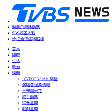
颱風白海豚動態
SBS歌謠大戰
沙拉油致癌物超標
首頁
即時
生活
政治
娛樂
《VPOPASIA》開播
演唱會搶票情報
日韓爆米花
歌手動態
綜藝星聞
戲劇星聞