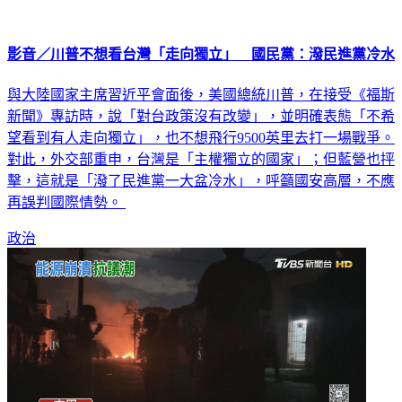
影音／川普不想看台灣「走向獨立」 國民黨：潑民進黨冷水
與大陸國家主席習近平會面後，美國總統川普，在接受《福斯
新聞》專訪時，說「對台政策沒有改變」，並明確表態「不希
望看到有人走向獨立」，也不想飛行9500英里去打一場戰爭。
對此，外交部重申，台灣是「主權獨立的國家」；但藍營也抨
擊，這就是「潑了民進黨一大盆冷水」，呼籲國安高層，不應
再誤判國際情勢。
政治