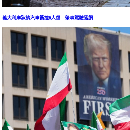
義大利摩狄納汽車衝撞8人傷 肇事駕駛落網