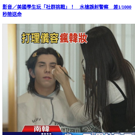
影音／美國學生玩「社群挑戰」！ 水槍誤射警察 差1/1000
秒險送命