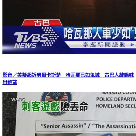
影音／美擬起訴勞爾卡斯楚 哈瓦那已如鬼城 古巴人敲鍋喊
出絕望