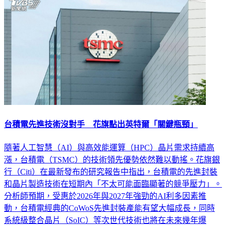
台積電先進技術沒對手 花旗點出英特爾「關鍵瓶頸」
隨著人工智慧（AI）與高效能運算（HPC）晶片需求持續高
漲，台積電（TSMC）的技術領先優勢依然難以動搖。花旗銀
行（Citi）在最新發布的研究報告中指出，台積電的先進封裝
和晶片製造技術在短期內「不太可能面臨顯著的競爭壓力」。
分析師預期，受惠於2026年與2027年強勁的AI利多因素推
動，台積電經典的CoWoS先進封裝產能有望大幅成長，同時