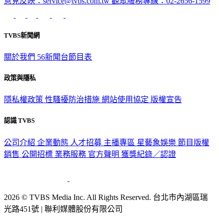
意見反映：service@tvbs.com.tw
觀眾服務專線：02-2656-1599
TVBS新聞網
關於我們
56新聞台節目表
政策與隱私
隱私權政策
性騷擾防治措施
網站使用協定
版權宣告
認識 TVBS
公司介紹
企業動態
人才招募
主播專區
星藝象娛樂
節目版權
銷售
公開招標
業務服務
官方聲明
獲獎紀錄／認證
2026 © TVBS Media Inc. All Rights Reserved. 台北市內湖區瑞