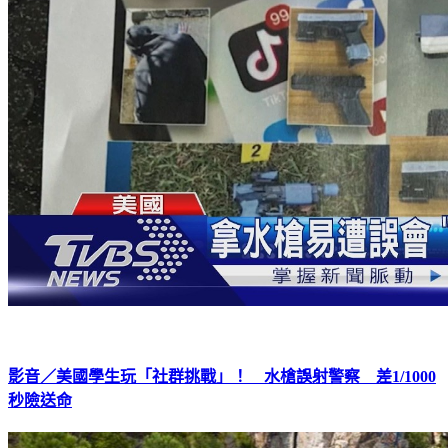
影音／美國學生玩「社群挑戰」！ 水槍誤射警察 差1/1000
秒險送命