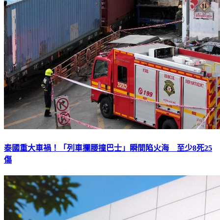
泰國重大車禍！「列車攔腰撞巴士」瞬間陷火海 至少8死25
傷