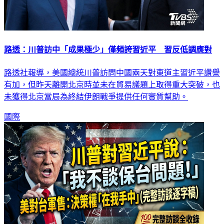
路透：川普訪中「成果極少」僅頻誇習近平 習反低調應對
路透社報導，美國總統川普訪問中國兩天對東道主習近平讚譽
有加，但昨天離開北京時並未在貿易議題上取得重大突破，也
未獲得北京當局為終結伊朗戰爭提供任何實質幫助。
國際