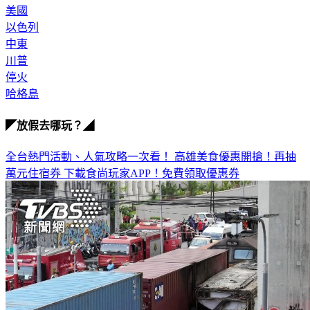
伊朗
美國
以色列
中東
川普
停火
哈格島
◤放假去哪玩？◢
全台熱門活動、人氣攻略一次看！
高雄美食優惠開搶！再抽
萬元住宿券
下載食尚玩家APP！免費領取優惠券