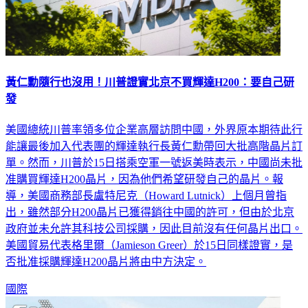
黃仁勳隨行也沒用！川普證實北京不買輝達H200：要自己研
發
美國總統川普率領多位企業高層訪問中國，外界原本期待此行
能讓最後加入代表團的輝達執行長黃仁勳帶回大批高階晶片訂
單。然而，川普於15日搭乘空軍一號返美時表示，中國尚未批
准購買輝達H200晶片，因為他們希望研發自己的晶片。報
導，美國商務部長盧特尼克（Howard Lutnick）上個月曾指
出，雖然部分H200晶片已獲得銷往中國的許可，但由於北京
政府並未允許其科技公司採購，因此目前沒有任何晶片出口。
美國貿易代表格里爾（Jamieson Greer）於15日同樣證實，是
否批准採購輝達H200晶片將由中方決定。
國際