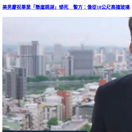
美男慶祝畢業「懸崖跳湖」慘死 警方：像從18公尺高撞玻璃