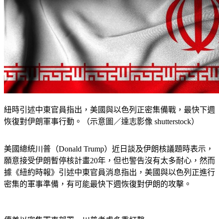
紐時引述中東官員指出，美國與以色列正密集備戰，最快下週
恢復對伊朗軍事行動。（示意圖／達志影像 shutterstock）
美國總統川普（Donald Trump）近日談及伊朗核議題時表示，
願意接受伊朗暫停核計畫20年，但也警告沒有太多耐心，然而
據《紐約時報》引述中東官員消息指出，美國與以色列正進行
密集的軍事準備，有可能最快下週恢復對伊朗的攻擊。