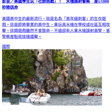
影音／美國學生玩「社群挑戰」！ 水槍誤射警察 差1/1000
秒險送命
美國高中生的最新流行，就是名為「高年級刺客」的生存遊
戲。這是即將畢業的高中生，拿玩具水槍在學校或社區互相攻
擊。這類遊戲雖然不會致命，不過卻有人拿水槍誤射員警，害
警察差點就拔槍還擊。
國際