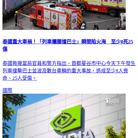
泰國重大車禍！「列車攔腰撞巴士」瞬間陷火海 至少8死25
傷
泰國救援當局官員和警方指出，首都曼谷市中心今天下午發生
列車撞擊巴士並波及數台車輛的重大事故，造成至少8人喪
命、25人受傷。
國際