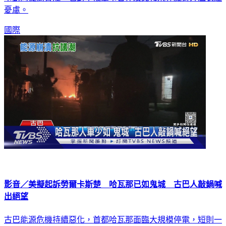
事動向提高警戒，也對中俄軍事合作及北韓飛彈威脅升溫表達
憂慮。
國際
影音／美擬起訴勞爾卡斯楚 哈瓦那已如鬼城 古巴人敲鍋喊
出絕望