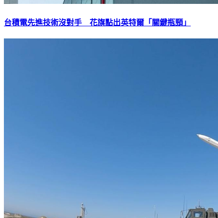
台積電先進技術沒對手 花旗點出英特爾「關鍵瓶頸」