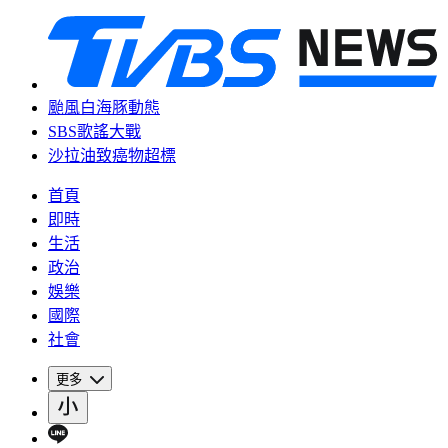
颱風白海豚動態
SBS歌謠大戰
沙拉油致癌物超標
首頁
即時
生活
政治
娛樂
國際
社會
更多