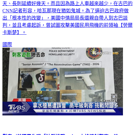
古巴能源危機持續惡化，首都哈瓦那面臨大規模停電，短則一
天、長則延續好幾天。而且因為路上人車越來越少，在古巴的
CNN記者形容，哈瓦那現在猶如鬼城。為了逼迫古巴政府做
出「根本性的改變」，美國中情局局長還親自帶人到古巴談
判，並且考慮起訴，曾試圖攻擊美國民用飛機的前領袖【勞爾
卡斯楚】。
國際