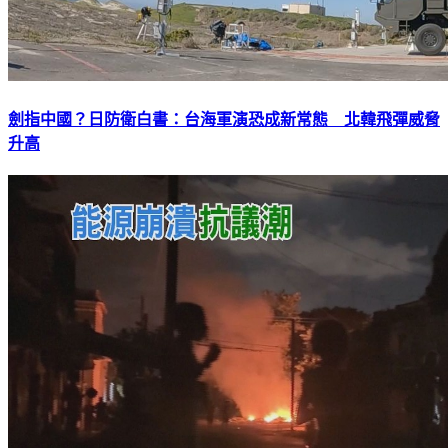
劍指中國？日防衛白書：台海軍演恐成新常態 北韓飛彈威脅
升高