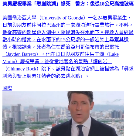
美男慶祝畢業「懸崖跳湖」慘死 警方：像從18公尺高撞玻璃
美國喬治亞大學（University of Georgia）一名24歲男畢業生，
日前與朋友前往阿拉巴馬州的一處湖泊進行畢業旅行。不料，
他從高聳的懸崖跳入湖中，隨後消失在水面下。搜救人員經過
數小時的搜索，在水面下約15公尺處的一處岩架上尋獲其遺
體。根據調查，死者為住在喬治亞州哥倫布市的巴雷托
（Jayden Barreto）。他在13日與朋友前往馬丁湖（Lake
Martin）慶祝畢業，並從當地著名的景點「煙囪岩」
（Chimney Rock）跳下。該景點在湖泊官網上被描述為「尋求
刺激與腎上腺素狂熱者的必去跳水點」。
國際