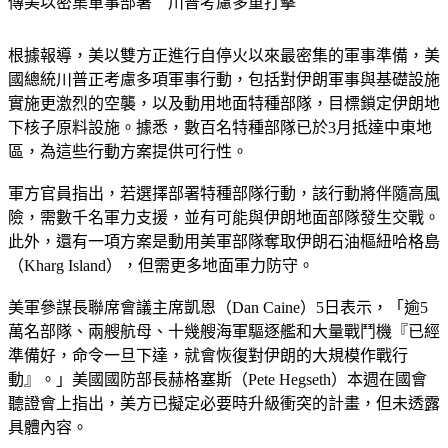
傳美以密集軍事部署　川普考慮多重打擊
根據報導，美以雙方正進行自停火以來最密集的軍事準備，美
國總統川普正考慮多項軍事行動，包括對伊朗軍事與基礎設施
實施更激烈的空襲，以及動用地面特種部隊，目標鎖定伊朗地
下核子原料設施。據悉，數百名特種部隊已於3月抵達中東地
區，為這些行動方案提供可行性。
軍方官員指出，若選擇部署特種部隊行動，該行動將伴隨高風
險，需數千名軍力支援，並有可能與伊朗地面部隊發生交戰。
此外，還有一項方案是動用美軍部隊奪取伊朗石油樞紐哈格島
（Kharg Island），但需更多地面軍力防守。
美軍參謀長聯席會議主席凱恩（Dan Caine）5日表示，「逾5
萬名部隊、兩艘航母、十幾艘海軍驅逐艦和大量戰鬥機『已經
準備好，命令一旦下達，就會恢復對伊朗的大規模作戰行
動』。」美國國防部長赫格塞斯（Pete Hegseth）本週在國會
聽證會上指出，美方已擬定必要時升級衝突的計畫，但未透露