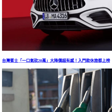
台灣賓士「一口氣砍20萬」大降價超有感！入門款休旅都上榜