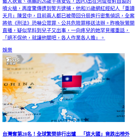
藝人狄鶯、孫鵬的26歲子孫安佐，因PO出在河堤發射自製的
噴火槍，再度驚傳遭到警方逮捕，他和35歲網紅經紀人「重讀
天月」陳昱中，目前兩人都已被帶回分局進行密集偵訊，全案
將依《刑法》恐嚇公眾罪、公共危險罪移送法辦。昨晚狄鶯開
直播，疑似早料到兒子又出事，一向疼兒的她罕見撂重話，
「絕不保他，就讓他關吧，各人作業各人擔」。
娛樂
台灣奪第28名！全球繁榮排行出爐 「這大國」竟跌出榜外