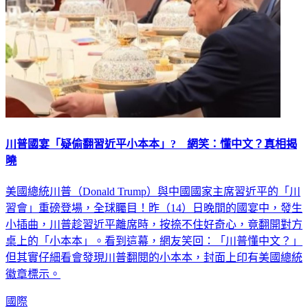
川普國宴「疑偷翻習近平小本本」? 網笑：懂中文？真相揭
曉
美國總統川普（Donald Trump）與中國國家主席習近平的「川
習會」重磅登場，全球矚目！昨（14）日晚間的國宴中，發生
小插曲，川普趁習近平離席時，按捺不住好奇心，竟翻開對方
桌上的「小本本」。看到這幕，網友笑回：「川普懂中文？」
但其實仔細看會發現川普翻閱的小本本，封面上印有美國總統
徽章標示。
國際