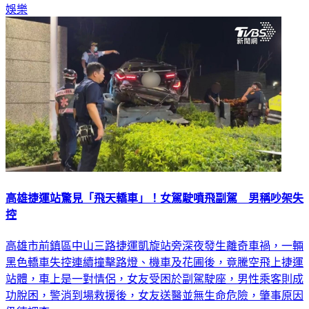
娛樂
高雄捷運站驚見「飛天轎車」！女駕駛噴飛副駕 男稱吵架失
控
高雄市前鎮區中山三路捷運凱旋站旁深夜發生離奇車禍，一輛
黑色轎車失控連續撞擊路燈、機車及花圃後，竟騰空飛上捷運
站體，車上是一對情侶，女友受困於副駕駛座，男性乘客則成
功脫困，警消到場救援後，女友送醫並無生命危險，肇事原因