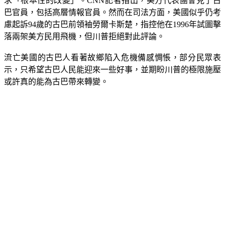
求「根本性的改變」。CNN記者指出，美方代表團會見了古
巴官員，包括高層情報官員。然而在司法方面，美國似乎仍考
慮起訴94歲的古巴前領袖勞爾卡斯楚，指控他在1996年試圖擊
落兩架美方民用飛機，但川普拒絕對此評論。
流亡美國的古巴人看著故鄉陷入危機備感惆悵，部分民眾表
示，只希望古巴人民能迎來一些好事，並期盼川普的極限施壓
或許真的能為古巴帶來轉變。