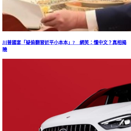
川普國宴「疑偷翻習近平小本本」? 網笑：懂中文？真相揭
曉