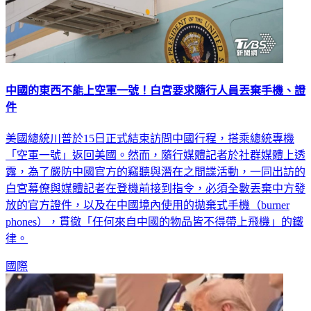
中國的東西不能上空軍一號！白宮要求隨行人員丟棄手機、證
件
美國總統川普於15日正式結束訪問中國行程，搭乘總統專機
「空軍一號」返回美國。然而，隨行媒體記者於社群媒體上透
露，為了嚴防中國官方的竊聽與潛在之間諜活動，一同出訪的
白宮幕僚與媒體記者在登機前接到指令，必須全數丟棄中方發
放的官方證件，以及在中國境內使用的拋棄式手機（burner
phones），貫徹「任何來自中國的物品皆不得帶上飛機」的鐵
律。
國際