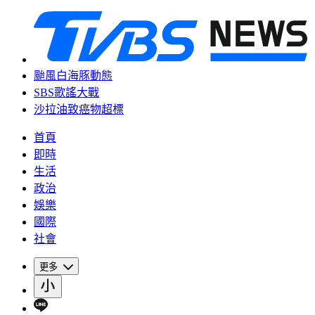
颱風白海豚動態
SBS歌謠大戰
沙拉油致癌物超標
首頁
即時
生活
政治
娛樂
國際
社會
更多