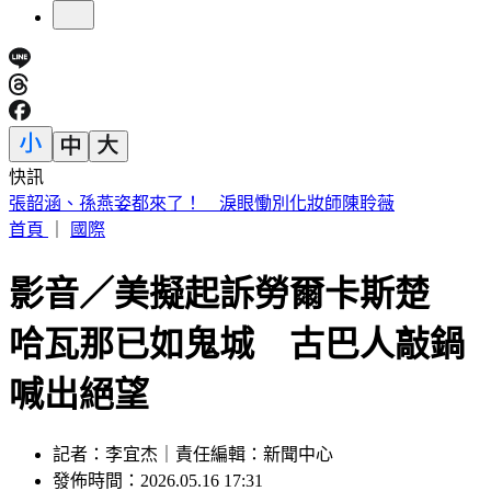
快訊
高雄老闆暖心收留更生人「險全家遭割喉」 12歲兒機智護親
首頁
｜
國際
影音／美擬起訴勞爾卡斯楚
哈瓦那已如鬼城 古巴人敲鍋
喊出絕望
記者：李宜杰｜責任編輯：新聞中心
發佈時間：2026.05.16 17:31