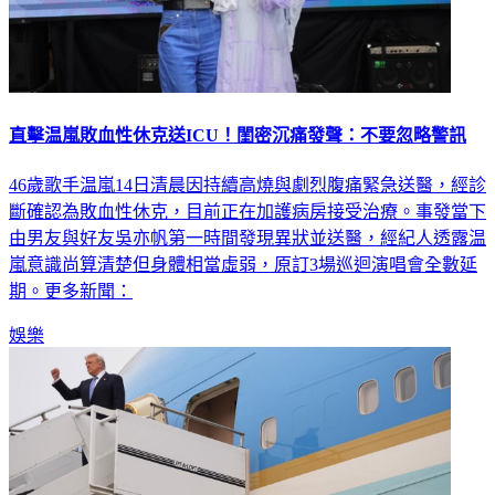
直擊温嵐敗血性休克送ICU！閨密沉痛發聲：不要忽略警訊
46歲歌手温嵐14日清晨因持續高燒與劇烈腹痛緊急送醫，經診
斷確認為敗血性休克，目前正在加護病房接受治療。事發當下
由男友與好友吳亦帆第一時間發現異狀並送醫，經紀人透露温
嵐意識尚算清楚但身體相當虛弱，原訂3場巡迴演唱會全數延
期。更多新聞：
娛樂