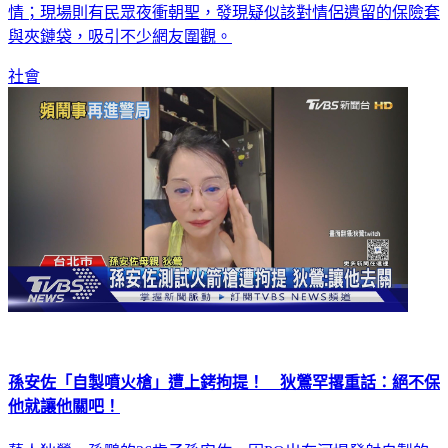
情；現場則有民眾夜衝朝聖，發現疑似該對情侶遺留的保險套
與夾鏈袋，吸引不少網友圍觀。
社會
孫安佐「自製噴火槍」遭上銬拘提！ 狄鶯罕撂重話：絕不保
他就讓他關吧！