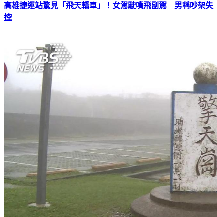
高雄捷運站驚見「飛天轎車」！女駕駛噴飛副駕 男稱吵架失
控