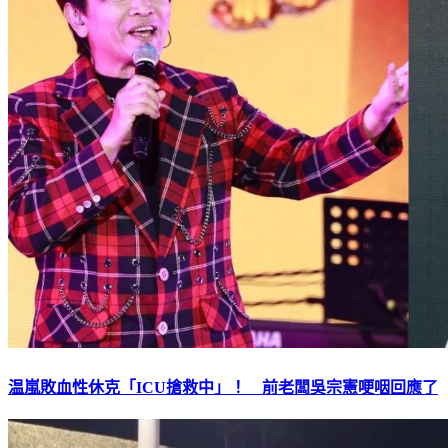
温嵐敗血性休克「ICU搶救中」！ 前老闆吳宗憲哽咽回應了