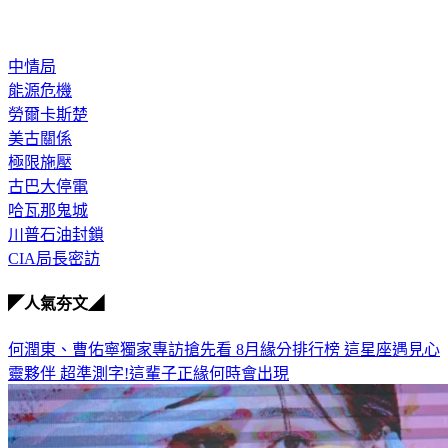
中情局
能源危機
勞爾卡斯楚
美古關係
極限施壓
古巴大停電
哈瓦那鬼城
川普石油封鎖
CIA局長密訪
◤人氣夯文◢
何潤東、曹佑寧獨家專訪搶先看
8月緣分排行榜 這星座遇見心
靈夥伴
超準測字!這輩子正緣何時會出現