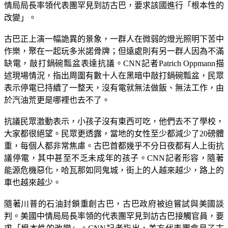
情局局長率領代表團罕見到訪古巴，要求該國進行「根本性的
改變」。
古巴正上演一幅詭異的景象，一群人在微弱的燈光照明下苦中
作樂，聚在一起玩多米諾骨牌；但遠處則有另一群人因為不滿
缺電，敲打鍋碗瓢盆表達抗議。CNN記者Patrich Oppmann描
述現場情況，指出周圍有數十人在黑暗中敲打鍋碗瓢盆，民眾
表示停電已持續了一整天，沒有電就無法做飯、無法工作，由
於汽油荒更是哪裡也去不了。
抗議民眾激動表示，小孩子沒有東西可吃，他們去不了學校，
大家都很絕望。民眾更透露，當地的女性至少都減少了20磅體
重，每個人都非常焦慮。古巴首都幾乎不分日夜都有人上街抗
議停電，其中甚至不乏未成年的孩子。CNN記者形容，隨著
能源危機惡化，哈瓦那如同鬼城，街上的人越來越少，路上的
車也越來越少。
隨著川普的石油封鎖重創古巴，古巴政府被迫嘗試與美國談
判。美國中情局局長率領的代表團罕見到訪古巴接觸官員，要