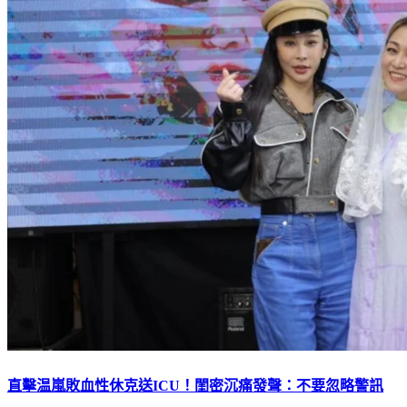
直擊温嵐敗血性休克送ICU！閨密沉痛發聲：不要忽略警訊