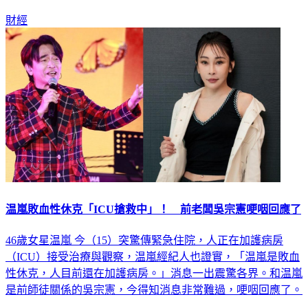
財經
温嵐敗血性休克「ICU搶救中」！ 前老闆吳宗憲哽咽回應了
46歲女星温嵐 今（15）突驚傳緊急住院，人正在加護病房
（ICU）接受治療與觀察，温嵐經紀人也證實，「温嵐是敗血
性休克，人目前還在加護病房。」消息一出震驚各界。和温嵐
是前師徒關係的吳宗憲，今得知消息非常難過，哽咽回應了。