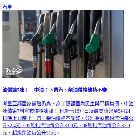
汽車
油價連7凍！ 中油：下週汽、柴油價格維持不變
考量亞鄰國家補貼仍高，為了照顧國內民生與平穩物價，中油
連續第7周宣布價格凍漲！下週一(18）日凌晨零時起至5月24
日晚上12時止，汽、柴油價格不調整，分別為92無鉛汽油每公
升32.4元、95無鉛汽油每公升33.9元、98無鉛汽油每公升35.9
元、超級柴油每公升31元。