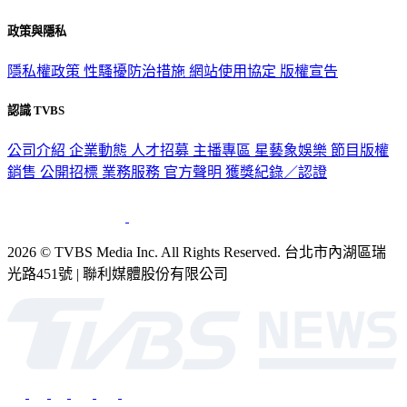
政策與隱私
隱私權政策
性騷擾防治措施
網站使用協定
版權宣告
認識 TVBS
公司介紹
企業動態
人才招募
主播專區
星藝象娛樂
節目版權
銷售
公開招標
業務服務
官方聲明
獲獎紀錄／認證
2026 © TVBS Media Inc. All Rights Reserved. 台北市內湖區瑞
光路451號 | 聯利媒體股份有限公司