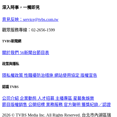
深入時事，一觸即見
意見反映：service@tvbs.com.tw
觀眾服務專線：02-2656-1599
TVBS新聞網
關於我們
56新聞台節目表
政策與隱私
隱私權政策
性騷擾防治措施
網站使用協定
版權宣告
認識 TVBS
公司介紹
企業動態
人才招募
主播專區
星藝象娛樂
節目版權銷售
公開招標
業務服務
官方聲明
獲獎紀錄／認證
2026 © TVBS Media Inc. All Rights Reserved. 台北市內湖區瑞