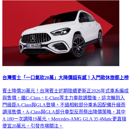
台灣賓士「一口氣砍20萬」大降價超有感！入門款休旅都上榜
賓士降價20萬元！台灣賓士近期陸續更新正2026年式車系編成
與售價，繼C-Class、E-Class等主力車款調整後，這次輪到入
門級距A-Class與GLA登場。不過相較部分車系因配備升級而
調漲售價，A-Class與GLA部分車型反而祭出降價策略，其中
A 180一次調降19萬元，Mercedes-AMG GLA 35 4Matic更直接
便宜20萬元，引發市場關注。