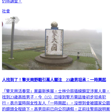
仍待調查。
社會
人找到了！擎天崗野戰引萬人關注 23歲男坦承：一時興起
「擎天崗活春宮」案最新進展，士林分局循線鎖定涉案人車，
找到23歲高姓男子，今（15）日接到警方電話後初步坦承犯
行，表示當時與女性友人「一時興起」，沒想到會被國家公園
的鏡頭全程錄下。高男目前已向公司請假，正前往警局說明案