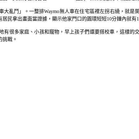
「無人車大亂鬥」。一整排Waymo無人車在住宅區裡左拐右繞，
民拿出畫面當證據，顯示他家門口的圓環短短10分鐘內就有13
地有很多家庭、小孩和寵物，早上孩子們還要搭校車，這樣的交通
的挑戰。