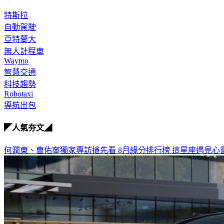
特斯拉
自動駕駛
亞特蘭大
無人計程車
Waymo
智慧交通
科技趨勢
Robotaxi
導航出包
◤人氣夯文◢
何潤東、曹佑寧獨家專訪搶先看
8月緣分排行榜 這星座遇見心