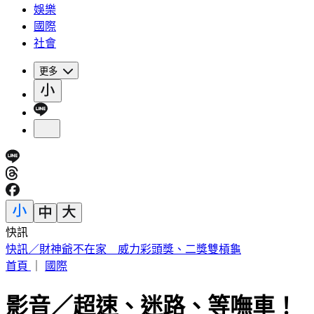
娛樂
國際
社會
更多
快訊
快訊／財神爺不在家 威力彩頭獎、二獎雙槓龜
首頁
｜
國際
影音／超速、迷路、等嘸車！ 德