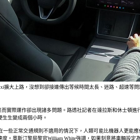
otaxi擴大上路，沒想到卻接連傳出等候時間太長、迷路、超速等
圍，然而實際運作卻出現諸多問題。路透社記者在達拉斯和休士頓進
硬生生變成兩個小時。
一些正常交通規則不適用的情況下，人類可能比機器人更能應付新的
。奧斯汀警局警官William White強調，如果刻意將車輛