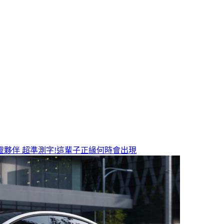
靈夥伴
超準測字!這輩子正緣何時會出現