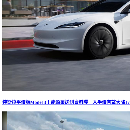
特斯拉平價版Model 3！能源署送測資料曝 入手價有望大降1