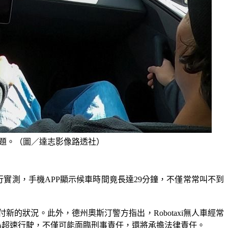
問題。（圖／達志影像路透社）
行實測，手機APP顯示候車時間竟長達29分鐘，不僅常常叫不到
狀況。此外，德州奧斯汀警方指出，Robotaxi無人車經常
設定為超速行駛，不僅可能面臨刑事責任，還將承擔法律責任。