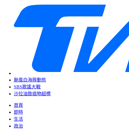
颱風白海豚動態
SBS歌謠大戰
沙拉油致癌物超標
首頁
即時
生活
政治