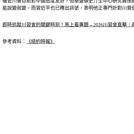
儘管川普目前對中國態度友好，但華盛頓史汀生中心研究員孫韻
能說變就變，而習近平也已釋出訊號，表明他正專門針對川普
即時追蹤川習會的關鍵時刻！馬上看專題→2026川習會直擊
參考資料：
《紐約時報》