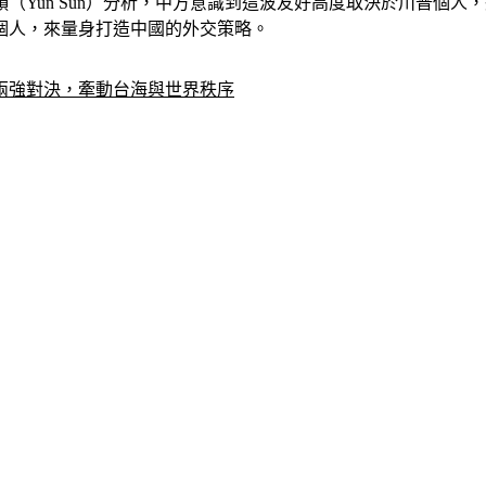
（Yun Sun）分析，中方意識到這波友好高度取決於川普個
個人，來量身打造中國的外交策略。
｜兩強對決，牽動台海與世界秩序