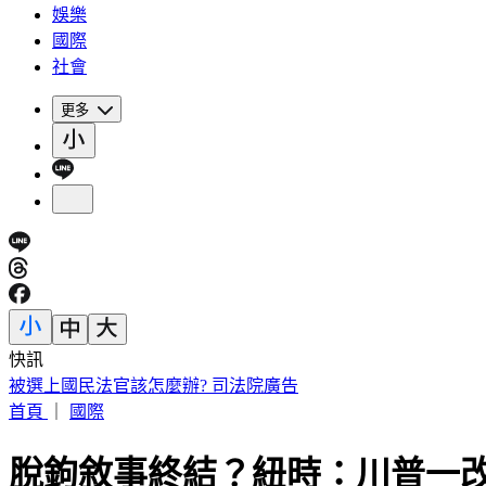
娛樂
國際
社會
更多
快訊
被選上國民法官該怎麼辦? 司法院廣告
首頁
｜
國際
脫鉤敘事終結？紐時：川普一