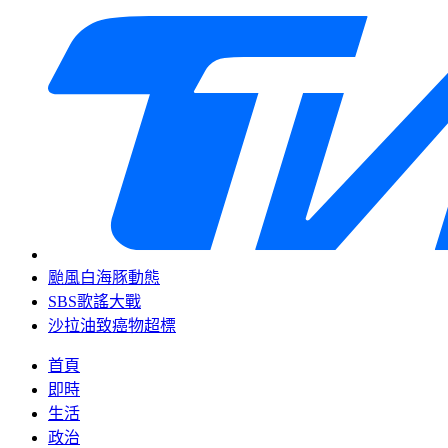
颱風白海豚動態
SBS歌謠大戰
沙拉油致癌物超標
首頁
即時
生活
政治