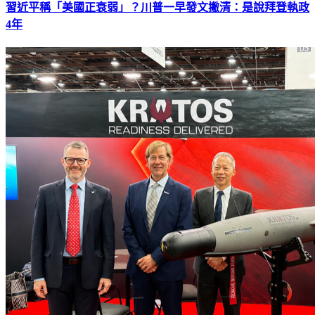
習近平稱「美國正衰弱」？川普一早發文撇清：是說拜登執政
4年