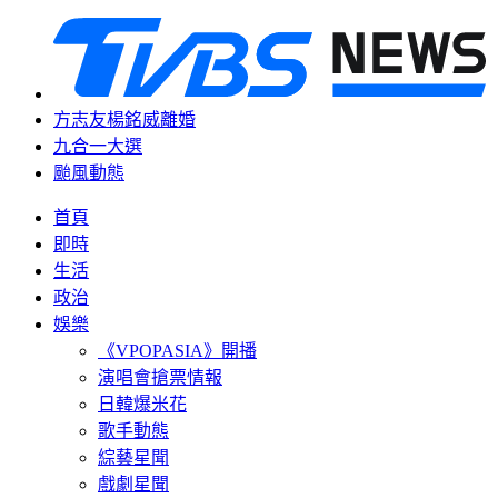
方志友楊銘威離婚
九合一大選
颱風動態
首頁
即時
生活
政治
娛樂
《VPOPASIA》開播
演唱會搶票情報
日韓爆米花
歌手動態
綜藝星聞
戲劇星聞