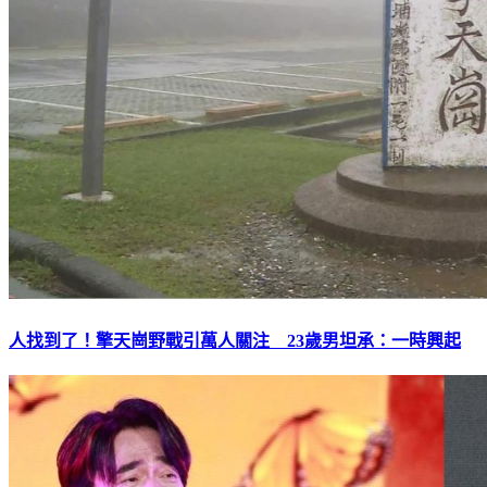
人找到了！擎天崗野戰引萬人關注 23歲男坦承：一時興起