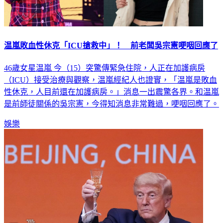
温嵐敗血性休克「ICU搶救中」！ 前老闆吳宗憲哽咽回應了
46歲女星温嵐 今（15）突驚傳緊急住院，人正在加護病房
（ICU）接受治療與觀察，温嵐經紀人也證實，「温嵐是敗血
性休克，人目前還在加護病房。」消息一出震驚各界。和温嵐
是前師徒關係的吳宗憲，今得知消息非常難過，哽咽回應了。
娛樂