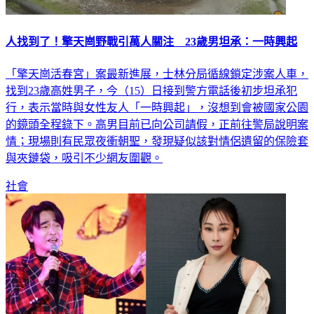
人找到了！擎天崗野戰引萬人關注 23歲男坦承：一時興起
「擎天崗活春宮」案最新進展，士林分局循線鎖定涉案人車，
找到23歲高姓男子，今（15）日接到警方電話後初步坦承犯
行，表示當時與女性友人「一時興起」，沒想到會被國家公園
的鏡頭全程錄下。高男目前已向公司請假，正前往警局說明案
情；現場則有民眾夜衝朝聖，發現疑似該對情侶遺留的保險套
與夾鏈袋，吸引不少網友圍觀。
社會