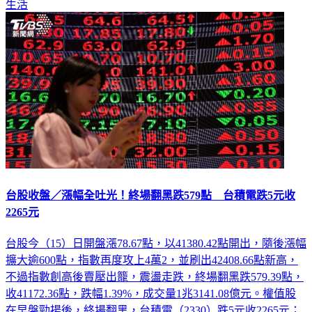
生活
台股收盤／漲幅全吐光！終場翻黑跌579點 台積電跌5元收
2265元
台股今（15）日開盤漲78.67點，以41380.42點開出，隨後漲幅
擴大逾600點，指數再度攻上4萬2，並刷出42408.66點新高，
不過指數創高後賣壓出籠，震盪走跌，終場翻黑跌579.39點，
收41172.36點，跌幅1.39%，成交量1兆3141.08億元。權值股
在早盤勁揚後，終場翻黑，台積電（2330）跌5元收2265元；