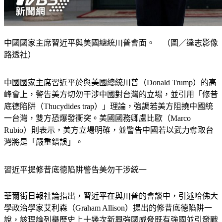
中國國家主席習近平與美國總統川普會面。 （圖／達志影像
路透社）
中國國家主席習近平於與美國總統川普（Donald Trump）的高
峰會上，警告美方切勿干涉中國對台灣的立場，並引用「修昔
底德陷阱（Thucydides trap）」理論，強調若美方阻撓中國統
一台灣，雙方恐爆發衝突。美國國務卿盧比歐（Marco 
Rubio）則表示，美方立場明確，並警告中國若以武力奪取台
灣將是「嚴重錯誤」。
習近平提修昔底德陷阱警告美勿干涉統一
華爾街日報社論指出，習近平在與川普的會談中，引述哈佛大
學政治學家艾利森（Graham Allison）提出的修昔底德陷阱一
說，該理論列舉歷史上十幾次新興強國威脅既有強國並引發戰