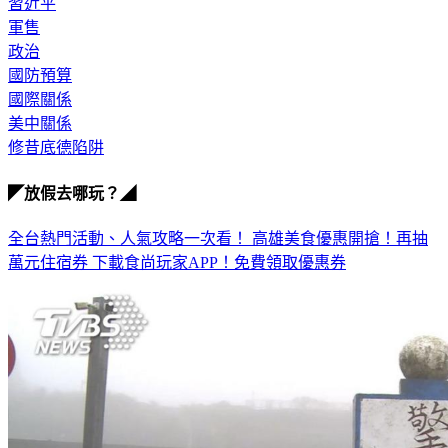
習近平
軍售
政治
國防預算
國際關係
美中關係
修昔底德陷阱
◤放假去哪玩？◢
全台熱門活動、人氣攻略一次看！
高雄美食優惠開搶！再抽
萬元住宿券
下載食尚玩家APP！免費領取優惠券