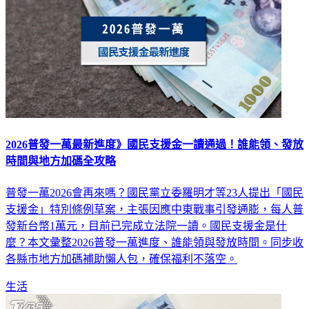
2026普發一萬最新進度》國民支援金一讀通過！誰能領、發放
時間與地方加碼全攻略
普發一萬2026會再來嗎？國民黨立委羅明才等23人提出「國民
支援金」特別條例草案，主張因應中東戰事引發通膨，每人普
發新台幣1萬元，目前已完成立法院一讀。國民支援金是什
麼？本文彙整2026普發一萬進度、誰能領與發放時間。同步收
各縣市地方加碼補助懶人包，確保福利不落空。
生活