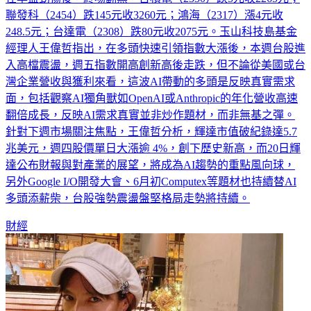
聯發科（2454）跌145元收3260元；鴻海（2317）漲4元收
248.5元；台達電（2308）跌80元收2075元。玉山科技島基金
經理人王偉哲指出，在多頭快速引領指數大漲後，本週台股進
入高檔震盪，週五指數開高創新高後走跌，但不論從美國或台
灣企業營收與獲利來看，這波AI帶動的多頭是反映真實需求
面，包括觀察AI獨角獸如OpenAI或Anthropic的年化營收高速
翻倍成長，反映AI需求真實並非炒作題材，而非無基之彈。
針對下週市場關注焦點，王偉哲分析，輝達市值破紀錄達5.7
兆美元，週四股價單日大漲逾 4%，創下歷史新高，而20日輝
達公布財報與對產業的展望，將成為AI趨勢的重點風向球，
另外Google I/O開發大會、6月初Computex等題材也持續替AI
多頭添薪柴，台股強勢震盪盤堅格局走勢將持續。
財經