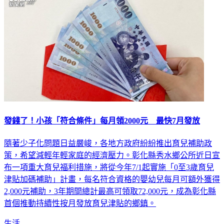
發錢了！小孩「符合條件」每月領2000元 最快7月發放
隨著少子化問題日益嚴峻，各地方政府紛紛推出育兒補助政
策，希望減輕年輕家庭的經濟壓力。彰化縣秀水鄉公所近日宣
布一項重大育兒福利措施，將從今年7/1起實施「0至3歲育兒
津貼加碼補助」計畫，每名符合資格的嬰幼兒每月可額外獲得
2,000元補助，3年期間總計最高可領取72,000元，成為彰化縣
首個推動持續性按月發放育兒津貼的鄉鎮。
生活