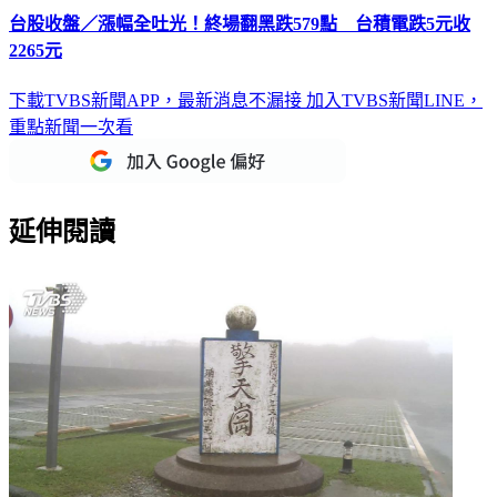
台股收盤／漲幅全吐光！終場翻黑跌579點 台積電跌5元收
2265元
下載TVBS新聞APP，最新消息不漏接
加入TVBS新聞LINE，
重點新聞一次看
延伸閱讀