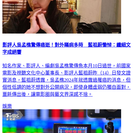
影評人吳孟樵驚傳癌逝！對外瞞病多時 藍祖蔚慟悼：纖細文
字成絕響
知名作家、影評人、編劇吳孟樵驚傳魚本月10日過世，前國家
電影及視聽文化中心董事長、影評人藍祖蔚昨（14）日發文證
實消息，藍祖蔚透露，吳孟樵2024年就透露過罹癌的消息，但
個性低調的她不想對外公開病況，即使身體虛弱仍獨自面對，
噩耗傳出後，讓電影圈與藝文界深感不捨。
娛樂