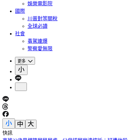
娛樂電影院
國際
川普對等關稅
全球必讀
社會
毒駕連爆
警察愛無限
更多
快訊