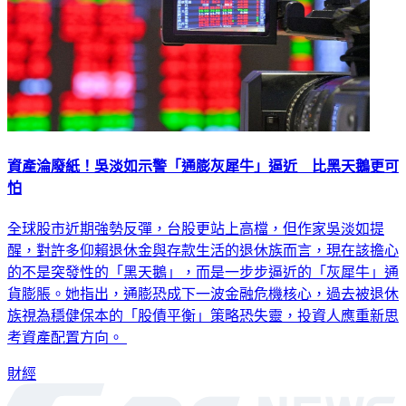
資產淪廢紙！吳淡如示警「通膨灰犀牛」逼近 比黑天鵝更可
怕
全球股市近期強勢反彈，台股更站上高檔，但作家吳淡如提
醒，對許多仰賴退休金與存款生活的退休族而言，現在該擔心
的不是突發性的「黑天鵝」，而是一步步逼近的「灰犀牛」通
貨膨脹。她指出，通膨恐成下一波金融危機核心，過去被退休
族視為穩健保本的「股債平衡」策略恐失靈，投資人應重新思
考資產配置方向。
財經