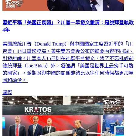
習近平稱「美國正衰弱」？川普一早發文撇清：是說拜登執政
4年
美國總統川普（Donald Trump）與中國國家主席習近平的「川
習會」14日重磅登場，美中雙方會後公布的摘要內容不同調、
引發討論。川普本人15日則在社群平台發文，除了不忘批評前
總統拜登（Joe Biden）外，還強調「美國是世界上最炙手可熱
的國家」，並期盼與中國的關係能夠比以往任何時候都更加牢
固和融洽。
國際