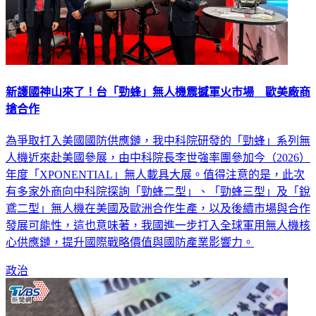
新護國神山來了！台「勁蜂」無人機震撼軍火市場 歐美廠商
搶合作
為爭取打入美國國防供應鏈，我中科院研發的「勁蜂」系列無
人機近來赴美國參展，由中科院長李世強率團參加今（2026）
年度「XPONENTIAL」無人載具大展。值得注意的是，此次
有多家外商向中科院探詢「勁蜂二型」、「勁蜂三型」及「銳
鳶二型」無人機在美國及歐洲合作生產，以及後續市場與合作
發展可能性，這也意味著，我國進一步打入全球軍用無人機核
心供應鏈，提升國際戰略價值與國防產業影響力。
政治