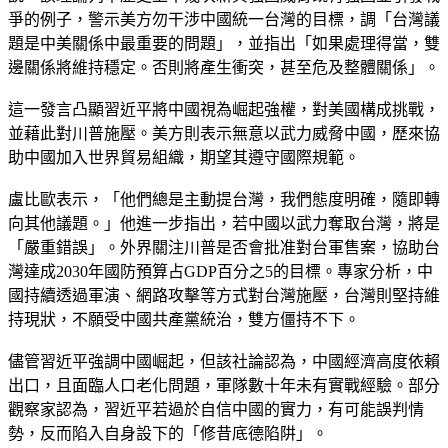
爭的例子，警示美方勿干涉中國統一台灣的目標，調「台灣議
題是中美關係中最重要的問題」，並指出「如果處理得當，雙
邊關係將維持穩定。否則將產生衝突，甚至危及整體關係」。
這一發言凸顯習近平將中國視為崛起強權，對美國構成挑戰，
並藉此對川普施壓。美方則表示無意以武力威脅中國，歷來協
助中國加入世界貿易組織，期望其遵守國際規範。
盧比歐表示，「他們總是主動提台灣，我們態度明確，隨即轉
向其他議題。」他進一步指出，若中國以武力奪取台灣，將是
「嚴重錯誤」。外界關注川普是否會批准對台軍售案，協助台
灣達成2030年國防預算占GDP百分之5的目標。專家分析，中
國持續透過軍演、網路攻擊等方式對台灣施壓，台灣則堅持維
持現狀，不願受中國共產黨統治，雙方僵持不下。
儘管習近平強調中國崛起，但該社論認為，中國經濟高度依賴
出口，且面臨人口老化問題，軍隊數十年未有實戰經驗。部分
觀察家認為，
習近平若過於自信中國的實力，有可能誤判情
勢，反而陷入自身設下的「修昔底德陷阱」
。