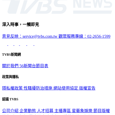
深入時事，一觸即見
意見反映：service@tvbs.com.tw
觀眾服務專線：02-2656-1599
TVBS新聞網
關於我們
56新聞台節目表
政策與隱私
隱私權政策
性騷擾防治措施
網站使用協定
版權宣告
認識 TVBS
公司介紹
企業動態
人才招募
主播專區
星藝象娛樂
節目版權