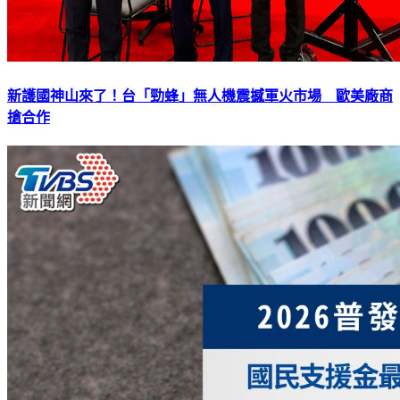
新護國神山來了！台「勁蜂」無人機震撼軍火市場 歐美廠商
搶合作