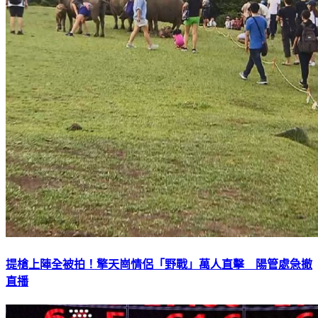
提槍上陣全被拍！擎天崗情侶「野戰」萬人直擊 陽管處急撤
直播