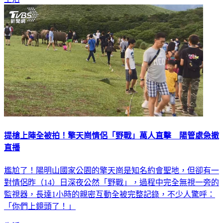
提槍上陣全被拍！擎天崗情侶「野戰」萬人直擊 陽管處急撤
直播
尷尬了！陽明山國家公園的擎天崗是知名約會聖地，但卻有一
對情侶昨（14）日深夜公然「野戰」，過程中完全無視一旁的
監視器，長達1小時的親密互動全被完整記錄，不少人驚呼：
「你們上鏡頭了！」