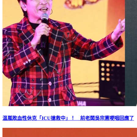
温嵐敗血性休克「ICU搶救中」！ 前老闆吳宗憲哽咽回應了