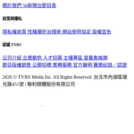
關於我們
56新聞台節目表
政策與隱私
隱私權政策
性騷擾防治措施
網站使用協定
版權宣告
認識 TVBS
公司介紹
企業動態
人才招募
主播專區
星藝象娛樂
節目版權銷售
公開招標
業務服務
官方聲明
獲獎紀錄／認證
2026 © TVBS Media Inc. All Rights Reserved. 台北市內湖區瑞
光路451號 | 聯利媒體股份有限公司