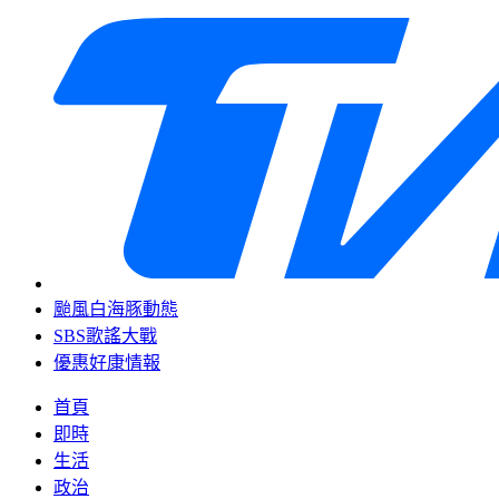
颱風白海豚動態
SBS歌謠大戰
優惠好康情報
首頁
即時
生活
政治