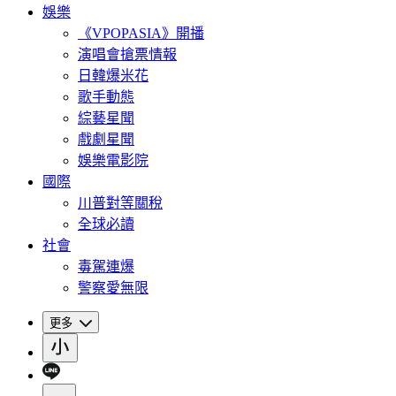
娛樂
《VPOPASIA》開播
演唱會搶票情報
日韓爆米花
歌手動態
綜藝星聞
戲劇星聞
娛樂電影院
國際
川普對等關稅
全球必讀
社會
毒駕連爆
警察愛無限
更多