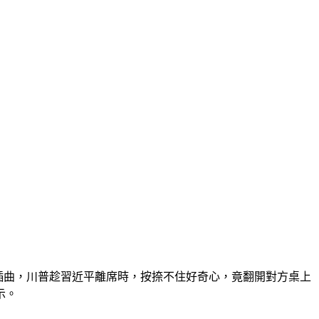
生小插曲，川普趁習近平離席時，按捺不住好奇心，竟翻開對方桌上
示。