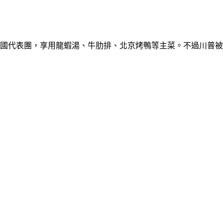
美國代表團，享用龍蝦湯、牛肋排、北京烤鴨等主菜。不過川普