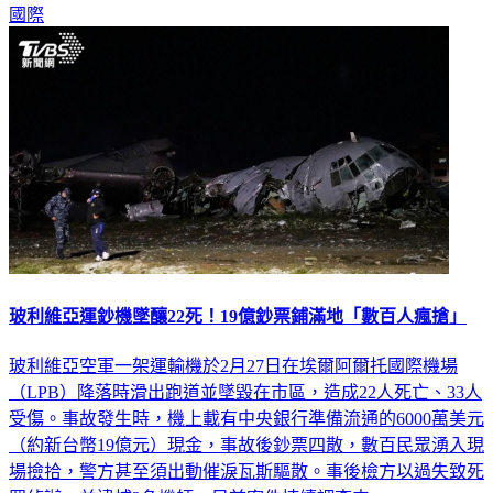
國際
玻利維亞運鈔機墜釀22死！19億鈔票鋪滿地「數百人瘋搶」
玻利維亞空軍一架運輸機於2月27日在埃爾阿爾托國際機場
（LPB）降落時滑出跑道並墜毀在市區，造成22人死亡、33人
受傷。事故發生時，機上載有中央銀行準備流通的6000萬美元
（約新台幣19億元）現金，事故後鈔票四散，數百民眾湧入現