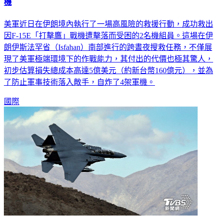
美軍深入伊朗救飛官！1場任務代價160億 防機密外洩自炸4
機
美軍近日在伊朗境內執行了一場高風險的救援行動，成功救出
因F-15E「打擊鷹」戰機遭擊落而受困的2名機組員。這場在伊
朗伊斯法罕省（Isfahan）南部進行的跨晝夜搜救任務，不僅展
現了美軍極端環境下的作戰能力，其付出的代價也極其驚人，
初步估算損失總成本高達5億美元（約新台幣160億元），並為
了防止軍事技術落入敵手，自炸了4架軍機。
國際