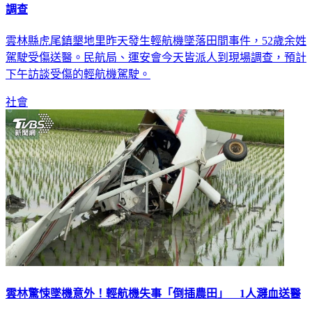
5年8起事故奪4命！雲林輕航機墜毀 民航局、運安會赴現場
調查
雲林縣虎尾鎮墾地里昨天發生輕航機墜落田間事件，52歲余姓
駕駛受傷送醫。民航局、運安會今天皆派人到現場調查，預計
下午訪談受傷的輕航機駕駛。
社會
雲林驚悚墜機意外！輕航機失事「倒插農田」 1人濺血送醫