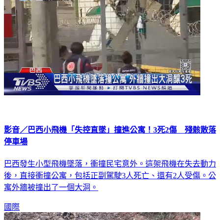
影音／巴西小飛機「失控直墜」撞進公寓！3死2傷 殘骸散落
停車場
巴西發生小型飛機墜落，衝撞民宅意外。這架飛機在失去動力
後，直接衝撞公寓，包括正副駕駛3人死亡、還有2人受傷。公
寓外牆被撞出了一個大洞。
國際