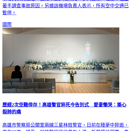
引發火勢與濃煙，已知事故造成兩死，多人受傷，相關單位正
著手調查事故原因。另據該機場負責人表示，所有空中交通已
暫停。
國際
歷經2次空難倖存！高雄警官猝死今告別式 愛妻慟哭：撕心
裂肺的痛