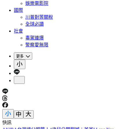
娛樂電影院
國際
川普對等關稅
全球必讀
社會
毒駕連爆
警察愛無限
更多
快訊