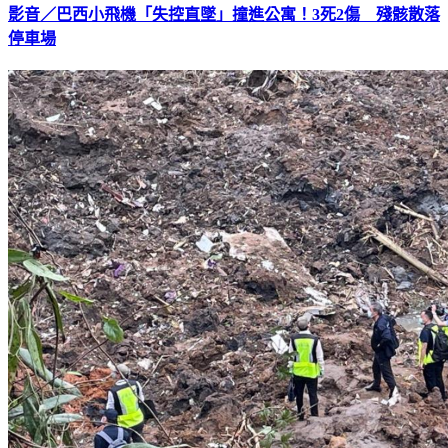
影音／巴西小飛機「失控直墜」撞進公寓！3死2傷 殘骸散落
停車場