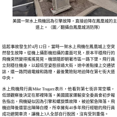
美國一架水上飛機因為引擎故障，直接迫降在鳳凰城的主
道上。（圖／翻攝自鳳凰城消防隊）
這起事故發生於4月12日，當時一架水上飛機在鳳凰城上空突
然發生故障。從機上攝影機拍攝的畫面可見，原本平穩飛行的
飛機突然變得搖搖晃晃，機頭隨即朝著市區一路下墜。飛行員
立刻穩住機身，以超低空姿態掠過大街，途中差點撞上交通號
誌，還一路閃過電線和路燈，最後驚險貼地迫降在第七街大道
中央。
水上飛機飛行員Mike Tragarz表示，他看到第七街非常空曠，
低頭觀察後決定在那裡降落。美國國家運輸安全委員會初步報
告指出，飛機疑似因為引擎和螺旋槳故障，被迫緊急降落。飛
機迫降後還冒出陣陣白煙，所幸擁有40多年飛行經驗的飛行員