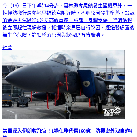
今（15）日下午4時14分許，雲林縣虎尾鎮發生墜機意外，一
輛輕航機行經墾地里福德宮附近時，不明原因發生墜落，52歲
的余姓男駕駛從6公尺高處重摔，臉部、身體受傷，警消獲報
後立即趕往現場救援，抵達時余男已自行脫困，經送醫處置後
無生命危險，詳細墜落原因與狀況仍有待釐清。
社會