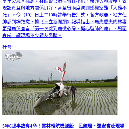
高雄市警察局公關室兩線三星林姓警官，日前在睡夢中猝逝，
享年57歲。據悉，林姓警官過往曾在小港、新興等地服務，表
現認真且與地方關係良好，甚至曾兩度遇到墜機空難「大難不
死」。今（19）日上午10時許舉行告別式，各方政要、地方仕
紳都到場致意，據《三立新聞網》報導指出，痛失愛夫的林妻
更是痛哭直言「第一次感到痛徹心扉、撕心裂肺的痛」，場面
哀戚，讓現場不少親友鼻酸。
社會