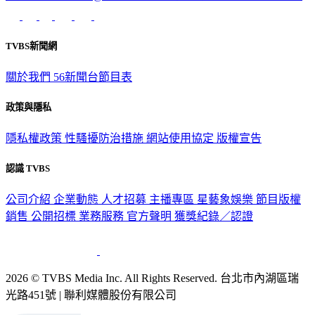
意見反映：service@tvbs.com.tw
觀眾服務專線：02-2656-1599
TVBS新聞網
關於我們
56新聞台節目表
政策與隱私
隱私權政策
性騷擾防治措施
網站使用協定
版權宣告
認識 TVBS
公司介紹
企業動態
人才招募
主播專區
星藝象娛樂
節目版權
銷售
公開招標
業務服務
官方聲明
獲獎紀錄／認證
2026 © TVBS Media Inc. All Rights Reserved. 台北市內湖區瑞
光路451號 | 聯利媒體股份有限公司