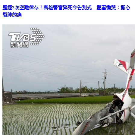
歷經2次空難倖存！高雄警官猝死今告別式 愛妻慟哭：撕心
裂肺的痛