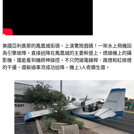
美國亞利桑那的鳳凰城街頭，上演驚險戲碼！一架水上飛機因
為引擎故障，直接迫降在鳳凰城的主要幹道上，透過機上的攝
影機，還能看到機師神操控，不只閃過電線桿、路燈和紅綠燈
的干擾，還躲過車流成功迫降，機上3人奇蹟生還。