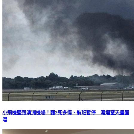
小飛機墜毀澳洲機場！釀2死多傷、航班暫停 濃煙竄天畫面
曝