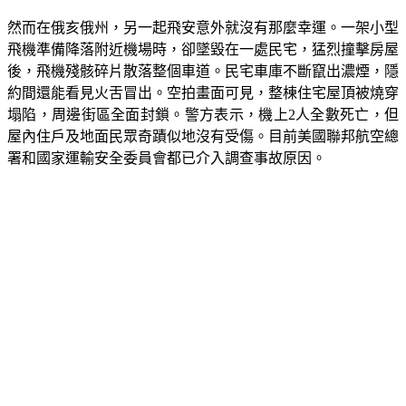
成功避開車流，讓機上3人全部自行脫困，沒有受到重傷。
然而在俄亥俄州，另一起飛安意外就沒有那麼幸運。一架小型
飛機準備降落附近機場時，卻墜毀在一處民宅，猛烈撞擊房屋
後，飛機殘骸碎片散落整個車道。民宅車庫不斷竄出濃煙，隱
約間還能看見火舌冒出。空拍畫面可見，整棟住宅屋頂被燒穿
塌陷，周邊街區全面封鎖。警方表示，機上2人全數死亡，但
屋內住戶及地面民眾奇蹟似地沒有受傷。目前美國聯邦航空總
署和國家運輸安全委員會都已介入調查事故原因。