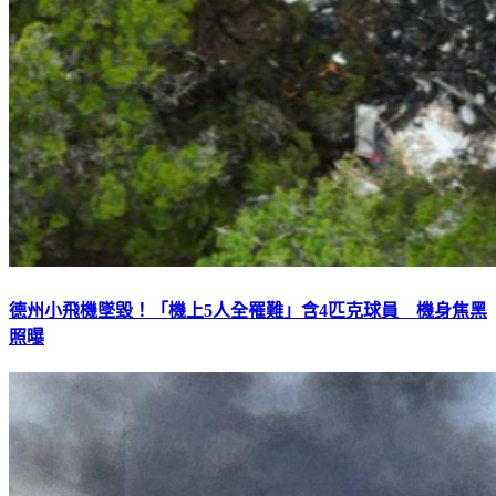
德州小飛機墜毀！「機上5人全罹難」含4匹克球員 機身焦黑
照曝