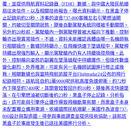
家運輸安全委員會申請公開資料，NTSB於今年4月29日回
覆，並提供飛航資料記錄器（FDR）數據、與中國大陸民航總
局往來信件，以及相關技術報告。曝光資料顯示，在黑盒子停
止記錄前約23秒，涉事的波音737-800客機左右引擎燃油開
關，均被切至關閉狀態，隨後自動駕駛系統同樣被手動關閉。
另外約20秒前，駕駛艙內一側駕駛桿曾被大幅向下推動，控制
輪亦出現異常操作。不過，資料未能確認具體由哪一名機師執
行相關操作。數據同時顯示，在飛機快速下墜過程中，駕駛桿
持續出現強烈輸入，顯示駕駛艙內仍有人持續操控飛機。此
外，控制橫向姿態的副翼在墜落過程中持續運作，但操作數值
變化劇烈，外界推測，可能有另一名機師試圖進行修正或挽
救。相關數據也與當時飛航追蹤平台Flightradar24公布的飛行
紀錄相符。該航班自約2萬9000呎巡航高度急速俯衝，約72秒
內下降至約7400呎，其間曾短暫回升約10秒，隨後再次快速墜
落。在引擎燃油被切斷後約23秒，黑盒子停止記錄。分析指
出，這可能與引擎停止運作導致飛機斷電有關，而黑盒子本身
未配置獨立備用電源。依據國際民航規範，美國作為波音737-
800設計與製造國，得參與事故調查並提供技術協助。該航班
黑盒子於事故發生後已送往美國進行分析。