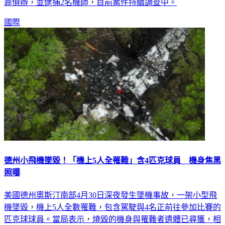
場撿拾，警方甚至須出動催淚瓦斯驅散。事後檢方以過失致死
罪偵辦，並逮捕2名機師，目前案件持續調查中。
國際
德州小飛機墜毀！「機上5人全罹難」含4匹克球員 機身焦黑
照曝
美國德州奧斯汀南部4月30日深夜發生墜機事故，一架小型飛
機墜毀，機上5人全數罹難，包含駕駛與4名正前往參加比賽的