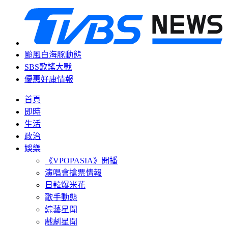
颱風白海豚動態
SBS歌謠大戰
優惠好康情報
首頁
即時
生活
政治
娛樂
《VPOPASIA》開播
演唱會搶票情報
日韓爆米花
歌手動態
綜藝星聞
戲劇星聞