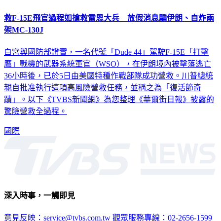
救F-15E飛官過程如搶救雷恩大兵 放假消息騙伊朗、自炸兩
架MC-130J
白宮與國防部證實，一名代號「Dude 44」駕駛F-15E「打擊
鷹」戰機的武器系統軍官（WSO），在伊朗境內被擊落逃亡
36小時後，已於5日由美國特種作戰部隊成功營救。川普總統
親自批准執行這項高風險營救任務，並稱之為「復活節奇
蹟」。以下《TVBS新聞網》為您整理《華爾街日報》披露的
驚險營救全過程。
國際
深入時事，一觸即見