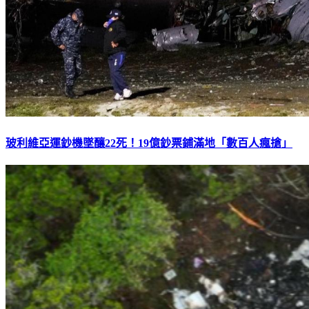
玻利維亞運鈔機墜釀22死！19億鈔票鋪滿地「數百人瘋搶」