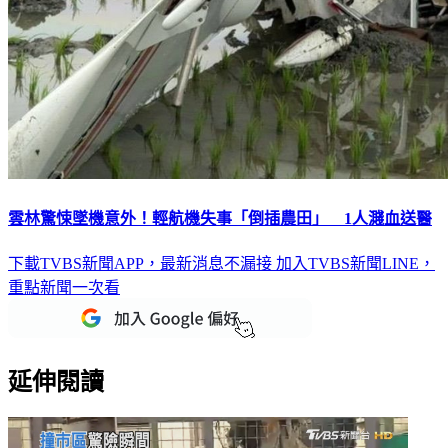
雲林驚悚墜機意外！輕航機失事「倒插農田」 1人濺血送醫
下載TVBS新聞APP，最新消息不漏接
加入TVBS新聞LINE，
重點新聞一次看
延伸閱讀