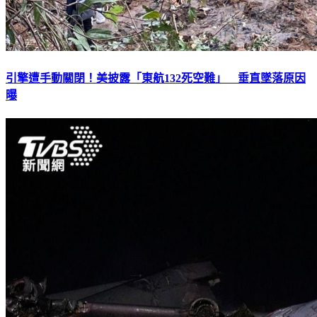
引擎遭手動關閉！美披露「東航132死空難」 垂直墜落原因
曝