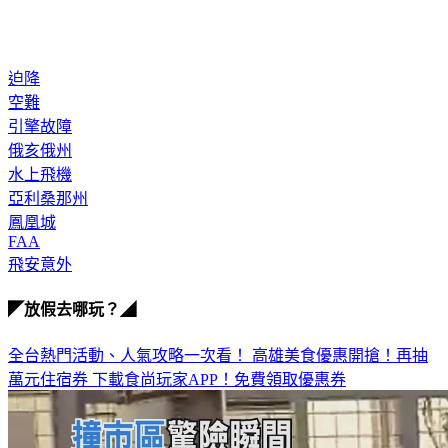
迫降
空難
引擎故障
俄亥俄州
水上飛機
亞利桑那州
鳳凰城
FAA
飛安意外
◤放假去哪玩？◢
全台熱門活動、人氣攻略一次看！
高雄美食優惠開搶！再抽
萬元住宿券
下載食尚玩家APP！免費領取優惠券