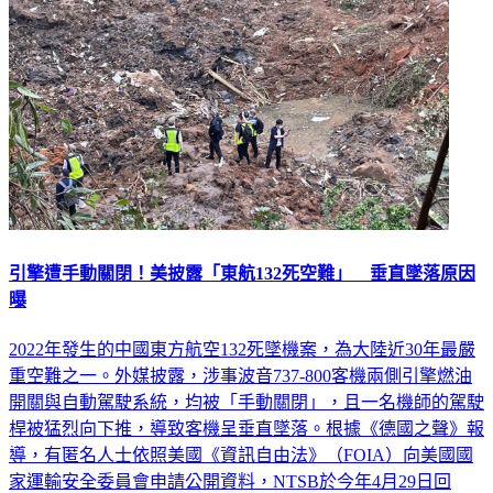
引擎遭手動關閉！美披露「東航132死空難」 垂直墜落原因
曝
2022年發生的中國東方航空132死墜機案，為大陸近30年最嚴
重空難之一。外媒披露，涉事波音737-800客機兩側引擎燃油
開關與自動駕駛系統，均被「手動關閉」，且一名機師的駕駛
桿被猛烈向下推，導致客機呈垂直墜落。根據《德國之聲》報
導，有匿名人士依照美國《資訊自由法》（FOIA）向美國國