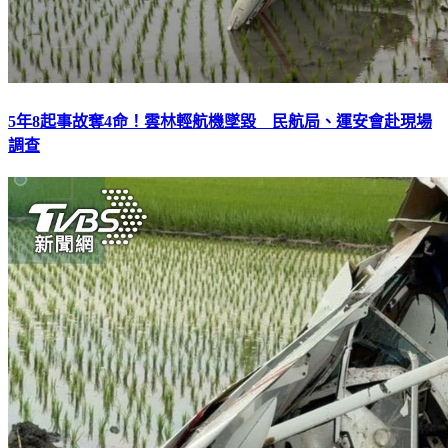
5年8起事故奪4命！雲林輕航機墜毀 民航局、運安會赴現場
調查