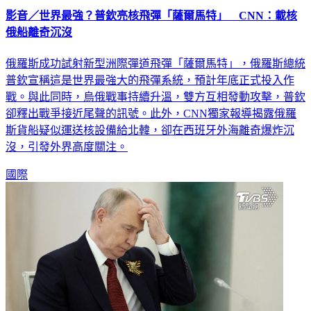
影音／世界最強？普欽亮核飛彈「薩爾馬特」 CNN：載核
俄船離奇沉沒
俄羅斯成功試射新型洲際彈道飛彈「薩爾馬特」，俄羅斯總統
普欽宣稱這是世界最強大的飛彈系統，預計年底正式投入作
戰。與此同時，烏俄戰事持續升溫，雙方互相發動攻擊，普欽
卻釋出戰爭接近尾聲的訊號。此外，CNN獨家報導揭露俄羅
斯貨船疑似運送核設備給北韓，卻在西班牙外海離奇爆炸沉
沒，引發外界高度關注。
國際