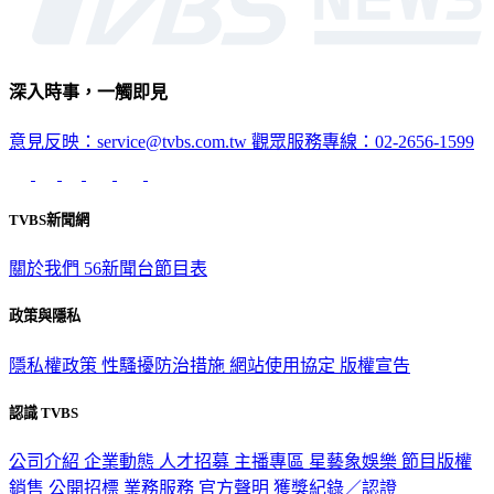
深入時事，一觸即見
意見反映：service@tvbs.com.tw
觀眾服務專線：02-2656-1599
TVBS新聞網
關於我們
56新聞台節目表
政策與隱私
隱私權政策
性騷擾防治措施
網站使用協定
版權宣告
認識 TVBS
公司介紹
企業動態
人才招募
主播專區
星藝象娛樂
節目版權
銷售
公開招標
業務服務
官方聲明
獲獎紀錄／認證