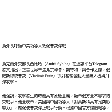
烏外長呼籲中美領導人敦促普欽停戰
烏克蘭外交部長西比哈（Andrii Sybiha）在通訊平台Telegram
發文指出，正當世界聚焦北京峰會、期待和平與合作之際，俄
羅斯總統普欽（Vladimir Putin）卻對基輔發動大量無人機與飛
彈攻擊。
他強調，攻擊發生的時機具有象徵意義，顯示俄方並不尋求結
束戰爭。他並表示，美國與中國領導人「對莫斯科具有足夠影
響力」，應促使普欽停止戰爭行動。根據中國官方媒體報導，