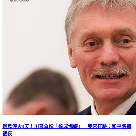
俄烏停火3天！川普急盼「達成協議」 克宮打臉：和平路還
很長