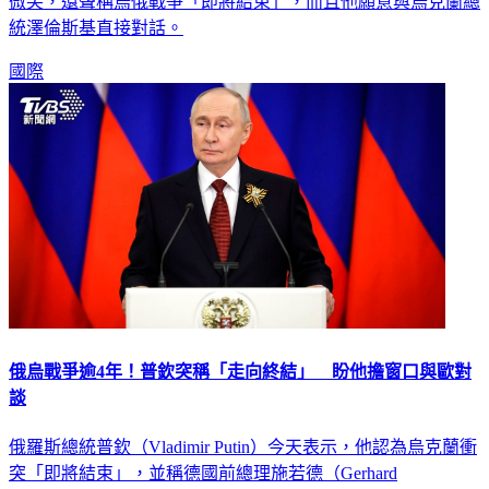
微笑，還聲稱烏俄戰爭「即將結束」，而且他願意與烏克蘭總
統澤倫斯基直接對話。
國際
俄烏戰爭逾4年！普欽突稱「走向終結」 盼他擔窗口與歐對
談
俄羅斯總統普欽（Vladimir Putin）今天表示，他認為烏克蘭衝
突「即將結束」，並稱德國前總理施若德（Gerhard