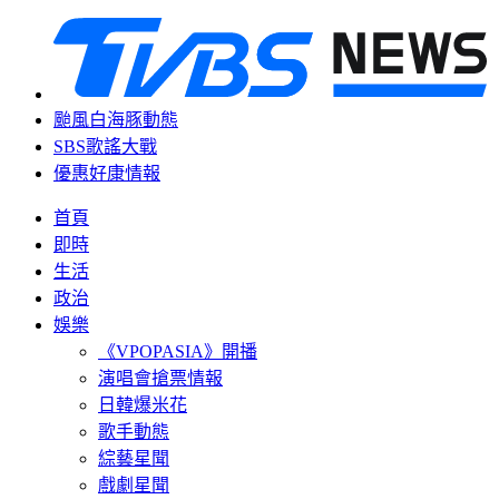
颱風白海豚動態
SBS歌謠大戰
優惠好康情報
首頁
即時
生活
政治
娛樂
《VPOPASIA》開播
演唱會搶票情報
日韓爆米花
歌手動態
綜藝星聞
戲劇星聞