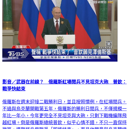
影音／武器在前線？ 俄羅斯紅場閱兵不見坦克大砲 普欽：
戰爭快結束
俄羅斯在週末迎接二戰勝利日，並且按照慣例，在紅場閱兵。
不過與烏克蘭開戰第五年，俄羅斯的勝利日閱兵，不僅規模一
年比一年小，今年更完全不見坦克與大砲，只剩下戰機編隊飛
越紅場。倒是俄羅斯總統普欽，似乎心情不錯，不只一直保持