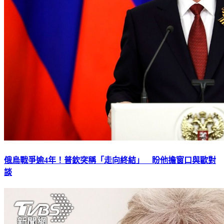
俄烏戰爭逾4年！普欽突稱「走向終結」 盼他擔窗口與歐對
談