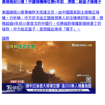
高規格迎川普！中國接機陣仗勝9年前 港媒：給面子換裡子
美國總統川普專機昨天抵達北京，由中國國家副主席韓正接
機。分析稱，中方這次由正國級領導人前往機場迎接川普，規
格超過9年前川普首次的中國行，也勝過對俄羅斯總統普丁的
接待，中方給足面子，是想藉此換得「裡子」。
國際