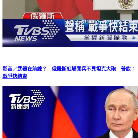
影音／武器在前線？ 俄羅斯紅場閱兵不見坦克大砲 普欽：
戰爭快結束