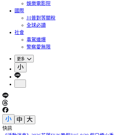
娛樂電影院
國際
川普對等關稅
全球必讀
社會
毒駕連爆
警察愛無限
更多
快訊