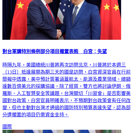
對台軍購特別條例部分項目擱置表態 白宮：失望
時隔九年，美國總統川普將再次訪問北京，川普將於本週三
（13日）抵達展開為期三天的國是訪問，白宮資深官員在行前
簡報中透露，美中預計簽署涵蓋航太、能源及農業領域、總額
達數百億美元的採購協議，除了經貿，雙方也將討論伊朗、俄
羅斯、人工智慧安全等議題，台灣關切「川習會」是否影響美
國對台政策，白宮官員明確表示，不預期對台政策會有任何改
變，但也主動對台灣才通過的國防特別預算表達失望，認為部
分遭擱置的項目仍需資金支持。
國際