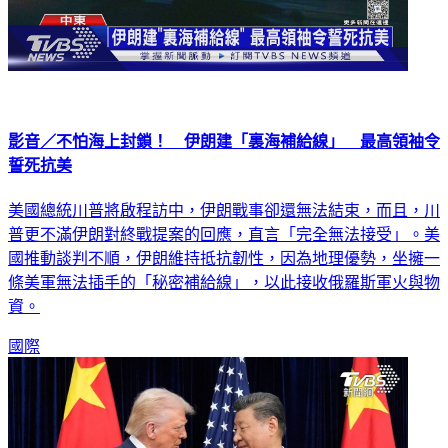
影音／不怕海上封鎖！ 伊朗建「裏海補給線」 最高領袖令
誓死抗美
美國總統川普將啟程訪中，伊朗戰事卻還無法結束，而且，川
普更不滿伊朗對終戰提案的回應，直言「完全無法接受」。美
國推動談判不順，伊朗維持抵抗韌性，因為地理優勢，坐擁一
條美軍無法插手的「秘密補給線」，以此接收俄羅斯軍火與物
資。
國際