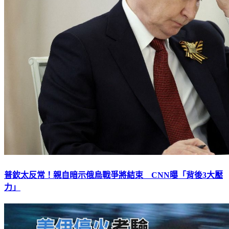
普欽太反常！親自暗示俄烏戰爭將結束 CNN曝「背後3大壓
力」