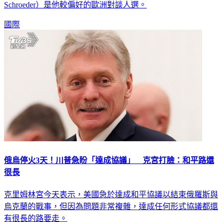
Schroeder）是他較偏好的歐洲對談人選。
國際
俄烏停火3天！川普急盼「達成協議」 克宮打臉：和平路還
很長
克里姆林宮今天表示，美國急於達成和平協議以結束俄羅斯與
烏克蘭的戰事，但因為問題非常複雜，達成任何形式協議都還
有很長的路要走。