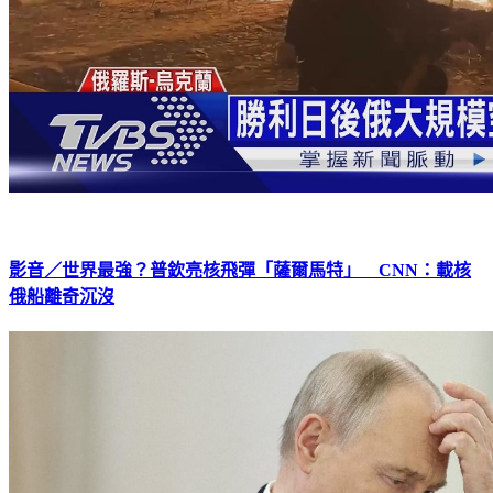
影音／世界最強？普欽亮核飛彈「薩爾馬特」 CNN：載核
俄船離奇沉沒