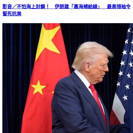
影音／不怕海上封鎖！ 伊朗建「裏海補給線」 最高領袖令
誓死抗美