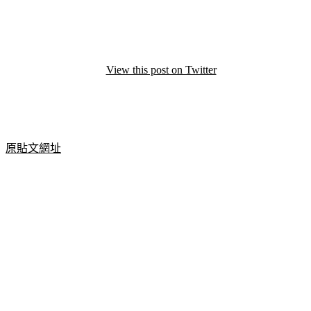
View this post on Twitter
原貼文網址