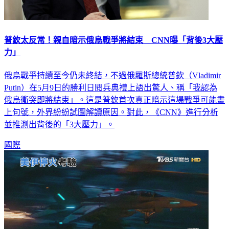
普欽太反常！親自暗示俄烏戰爭將結束 CNN曝「背後3大壓
力」
俄烏戰爭持續至今仍未終結，不過俄羅斯總統普欽（Vladimir
Putin）在5月9日的勝利日閱兵典禮上語出驚人、稱「我認為
俄烏衝突即將結束」。這是普欽首次真正暗示這場戰爭可能畫
上句號，外界紛紛試圖解讀原因。對此，《CNN》進行分析
並推測出背後的「3大壓力」。
國際