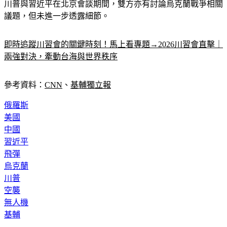
川普與習近平在北京會談期間，雙方亦有討論烏克蘭戰爭相關
議題，但未進一步透露細節。
即時追蹤川習會的關鍵時刻！馬上看專題→2026川習會直擊｜
兩強對決，牽動台海與世界秩序
參考資料：
CNN
、
基輔獨立報
俄羅斯
美國
中國
習近平
飛彈
烏克蘭
川普
空襲
無人機
基輔