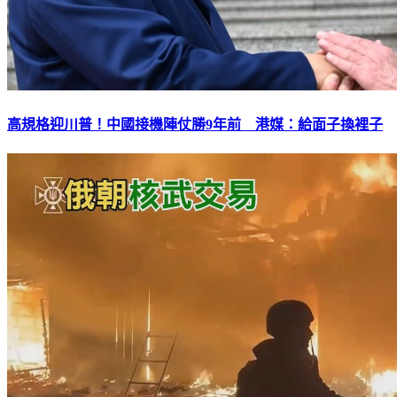
高規格迎川普！中國接機陣仗勝9年前 港媒：給面子換裡子