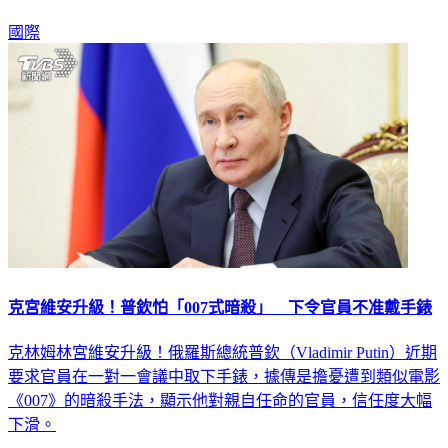
國際
克宮維安升級！普欽怕「007式暗殺」 下令官員不准戴手錶
克林姆林宮維安升級！俄羅斯總統普欽（Vladimir Putin）近期
要求官員在一對一會議中取下手錶，據傳是擔憂遭到類似電影
《007》的暗殺手法，顯示他對親自任命的官員，信任度大幅
下滑。