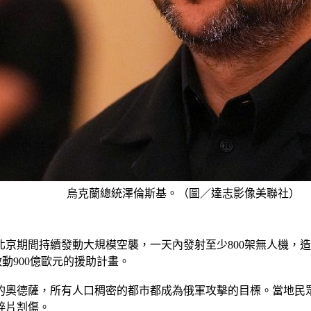
烏克蘭總統澤倫斯基。（圖／達志影像美聯社）
京期間持續發動大規模空襲，一天內發射至少800架無人機，
動900億歐元的援助計畫。
的奧德薩，所有人口稠密的都市都成為俄軍攻擊的目標。當地民
碎片割傷。