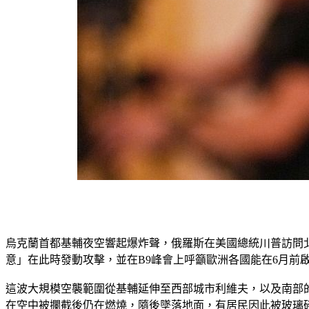
烏克蘭首都基輔夜空響起爆炸聲，俄羅斯在美國總統川普訪問北
意」在此時發動攻擊，並在B9峰會上呼籲歐洲各國能在6月前啟
這波大規模空襲範圍從基輔延伸至西部城市利維夫，以及南部
在空中被攔截後仍在燃燒，隨後墜落地面，有居民因此被玻璃