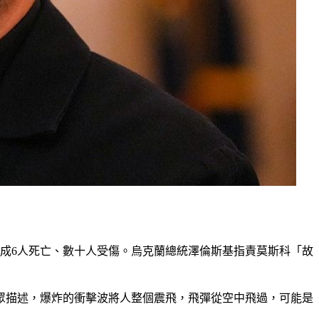
造成6人死亡、數十人受傷。烏克蘭總統澤倫斯基指責莫斯科「故
眾描述，爆炸的衝擊波將人整個震飛，飛彈從空中飛過，可能是