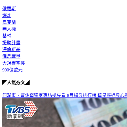
俄羅斯
爆炸
烏克蘭
無人機
基輔
援助計畫
澤倫斯基
俄烏戰爭
大規模空襲
900億歐元
◤人氣夯文◢
何潤東、曹佑寧獨家專訪搶先看
8月緣分排行榜 這星座遇見心