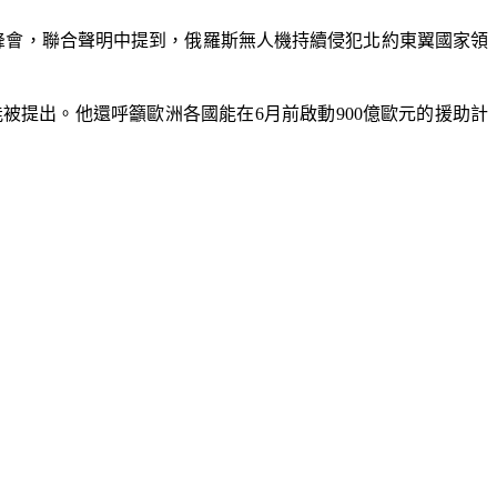
峰會，聯合聲明中提到，俄羅斯無人機持續侵犯北約東翼國家領
提出。他還呼籲歐洲各國能在6月前啟動900億歐元的援助計