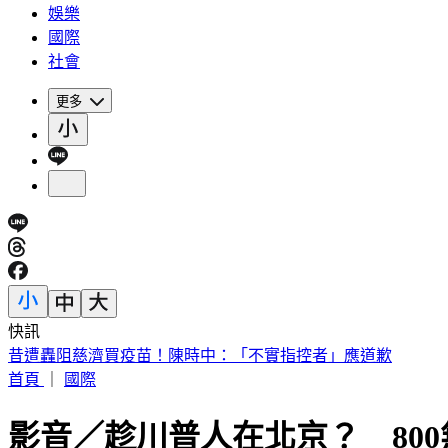
娛樂
國際
社會
更多
快訊
14:30白海豚颱風海警！父親節針對「這縣市」發陸警
首頁
｜
國際
影音／趁川普人在北京？ 80