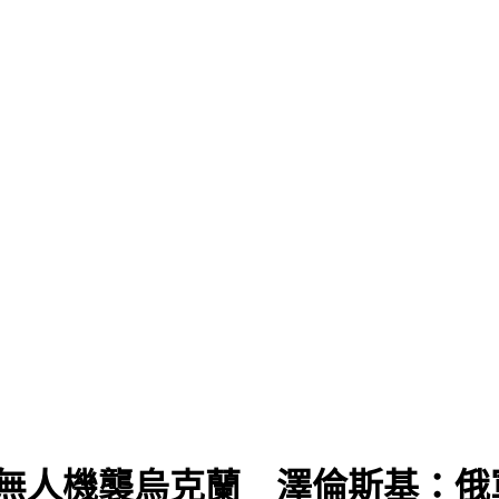
0無人機襲烏克蘭 澤倫斯基：俄