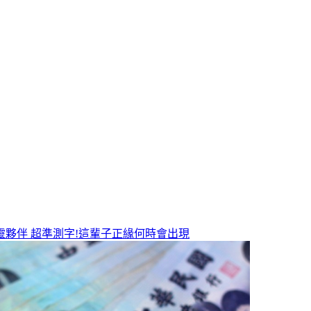
靈夥伴
超準測字!這輩子正緣何時會出現