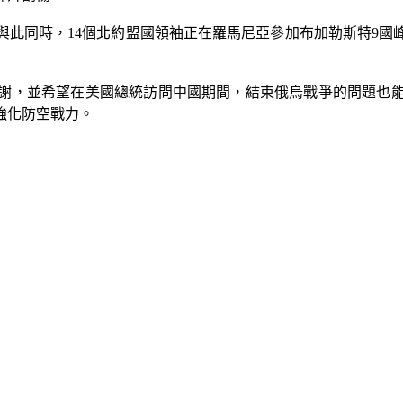
與此同時，14個北約盟國領袖正在羅馬尼亞參加布加勒斯特9國
謝，並希望在美國總統訪問中國期間，結束俄烏戰爭的問題也能被
強化防空戰力。