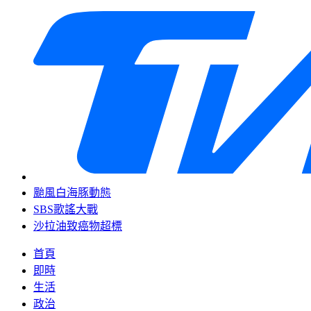
颱風白海豚動態
SBS歌謠大戰
沙拉油致癌物超標
首頁
即時
生活
政治